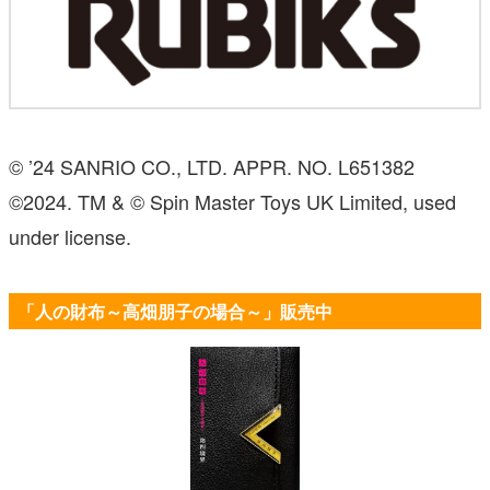
© ’24 SANRIO CO., LTD. APPR. NO. L651382
©2024. TM & © Spin Master Toys UK Limited, used
under license.
「人の財布～高畑朋子の場合～」販売中