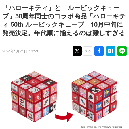
ナイトライブにてディレクター
野貴紀さんが担当する
日本のコンテンツ産業やカルチャーに与えた影響を探る企
「ハローキティ」と「ルービックキュー
の浜口直樹氏が登壇する予定
画です。
ブ」50周年同士のコラボ商品「ハローキテ
日本モバイルゲーム産業史
ィ 50th ルービックキューブ」10月中旬に
日本のモバイルゲーム史における主要なトピック・タイト
ルを網羅するほか、開発者へのインタビューや識者による
発売決定。年代順に揃えるのは難しすぎる
解説を掲載。約20年の歴史が一望できる決定版！
若ゲのいたり〜ゲームクリエイターの青春〜
『うつヌケ』『ペンと箸』等で知られるマンガ家・田中圭
2024年5月21日 14:53
反応
一先生によるゲーム業界レポートマンガです。
なんでゲームは面白い？
ゲーム開発者・hamatsu氏がゲームの魅力を画面や操作の
具体的な形から解き明かしていく、硬派で骨太な評論連載
です。
ゲームが変えた日本語
「経験値」「裏技」「ラスボス」… ゲームにまつわる言葉
の起源や用法の変遷を、コンピューター文化史研究家・タ
イニーP氏が徹底調査。
カテゴリ
特集記事