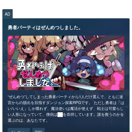
AD
勇者パーティはぜんめつしました。
“ぜんめつ”してしまった勇者パーティから1人だけ選んで、ともに迷
宮からの脱出を目指すダンジョン探索RPGです。 ただし勇者は「は
い/いいえ」しか喋れず、魔法使いは魔法が使えず、戦士は可愛らし
い人形になっていて、僧侶は██を崇拝しています。誰を救うのかを
選ぶのは、あなたです。
インディー
RPG