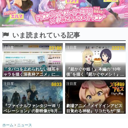
インタビュー
連載・特集一覧
殿堂入り記事
いま読まれている記事
SNS拡散数が数千以上！ ページビュー数万以上！ などな
ど。多くの人々に読まれた、電ファミ渾身の“殿堂入り”記
事をまとめました。
注目度
23188
注目度
22275
ゲームの企画書
名作ゲームクリエイターの方々に製作時のエピソードをお
聞きし、ヒットする企画（ゲーム）とは何か？を探ってい
「タバコを止められない猫耳キ
『超かぐや姫！』本編の“10年
きます。
ャラを描く深夜枠アニメ」に視
後”を描く『超かぐやメシ！』
赫本
聴者の一部から批判意見。違法
Web連載決定。新たなWebマン
この物語を解いてはいけない。『赫本』は、〈試験問題〉
注目度
8833
注目度
5489
薬物の使用と思しき描写も含め
ガレーベル「ビビビコミック」
の形をした短編ホラー小説集です。
て、BPOが議論を交わす
にて特別話が掲載スタート、あ
のお話には…まだ続きがある！
新世代に訊く
『ファイナルファンタジーⅦ リ
劇場アニメ『メイドインアビス
これからのデジタルゲーム市場を担う若きクリエイター達
の姿を追い、彼らのルーツと情熱を探っていきます。
ベレーション』の新映像が8月
目覚める神秘』リコたちが“深界
26日早朝に公開へ。『FF7』リ
七層”へ進む予告映像が公開。新
メイクシリーズの完結編、
キャストも発表、テパステは諸
ゲーム世代の作家たち
ホーム
ニュース
「gamescom」のオープニング
星すみれさん、クラヴァリは星
ゲームに多大な影響を受けた作家さんに取材し、ゲームが