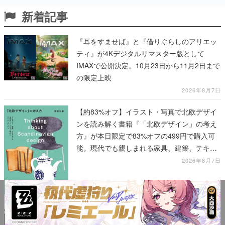
新着記事
『耳をすませば』と『借りぐらしのアリエッ
ティ』が4Kデジタルリマスター版として
IMAXで公開決定。10月23日から11月2日まで
の限定上映
2026年8月7日
【約83%オフ】イラスト・写真で北欧デザイ
ンを読み解く書籍『「北欧デザイン」の考え
方』が本日限定で83%オフの499円で購入可
能。現代でも親しまれる家具、建築、テキス
タイル、工芸がわかる
2026年8月7日
『グノーシア』コラボカフェが開催決定。