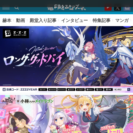
広告をスキップ
赫本
動画
殿堂入り記事
インタビュー
特集記事
マンガ
ピックアップ
電ファミのいま読まれている記事ランキング
アプリセール情報