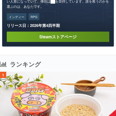
い人形になっていて、僧侶は██を崇拝しています。誰を救うのかを
選ぶのは、あなたです。
インディー
RPG
リリース日：2026年第4四半期
Steamストアページ
ランキング
1