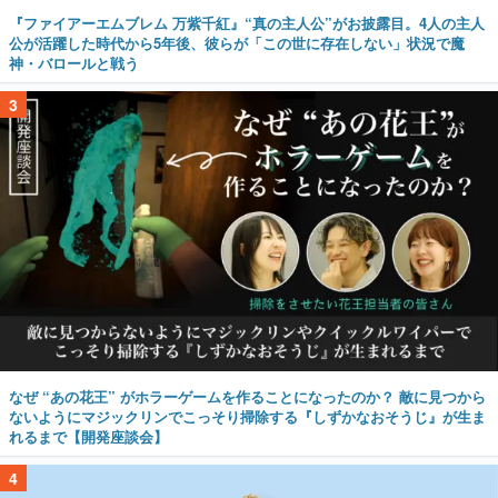
『ファイアーエムブレム 万紫千紅』“真の主人公”がお披露目。4人の主人
公が活躍した時代から5年後、彼らが「この世に存在しない」状況で魔
神・バロールと戦う
3
なぜ “あの花王” がホラーゲームを作ることになったのか？ 敵に見つから
ないようにマジックリンでこっそり掃除する『しずかなおそうじ』が生ま
れるまで【開発座談会】
4