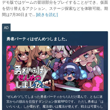
デモ版ではゲームの冒頭部分をプレイすることができ、仮面
を切り替えるアクション、ステージ探索などを体験可能。期
間は7月30日まで...
[続きを読む]
AD
勇者パーティはぜんめつしました。
“ぜんめつ”してしまった勇者パーティから1人だけ選んで、ともに迷
宮からの脱出を目指すダンジョン探索RPGです。 ただし勇者は「は
い/いいえ」しか喋れず、魔法使いは魔法が使えず、戦士は可愛らし