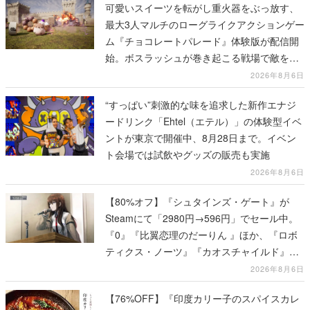
可愛いスイーツを転がし重火器をぶっ放す、
最大3人マルチのローグライクアクションゲー
ム『チョコレートパレード』体験版が配信開
始。ボスラッシュが巻き起こる戦場で敵を倒
し、コインを集めてスコアを競い合え
2026年8月6日
“すっぱい”刺激的な味を追求した新作エナジ
ードリンク「Ehtel（エテル）」の体験型イベ
ントが東京で開催中、8月28日まで。イベン
ト会場では試飲やグッズの販売も実施
2026年8月6日
【80%オフ】『シュタインズ・ゲート』が
Steamにて「2980円→596円」でセール中。
『0』『比翼恋理のだーりん 』ほか、『ロボ
ティクス・ノーツ』『カオスチャイルド』な
ど科学アドベンチャーシリーズもセール対象
2026年8月6日
に
【76%OFF】『印度カリー子のスパイスカレ