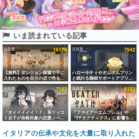
インタビュー
連載・特集一覧
いま読まれている記事
殿堂入り記事
SNS拡散数が数千以上！ ページビュー数万以上！ などな
ど。多くの人々に読まれた、電ファミ渾身の“殿堂入り”記
注目度
16170
注目度
7942
事をまとめました。
ゲームの企画書
名作ゲームクリエイターの方々に製作時のエピソードをお
聞きし、ヒットする企画（ゲーム）とは何か？を探ってい
【無料】ダンジョン探索で手に
ハローキティやポムポムプリン
きます。
入れたものを自分の店で売るゲ
と眠れる睡眠サポートアプリ
ーム『Moonlighter』がSteam
『ゆめたび』が配信中。キャラ
赫本
注目度
7183
注目度
6182
にて無料配布中！続編
ごとのASMRや目覚ましアラー
この物語を解いてはいけない。『赫本』は、〈試験問題〉
『Moonlighter 2』の9月2日正
ムも搭載
の形をした短編ホラー小説集です。
式リリースを記念したキャンペ
ーン
新世代に訊く
「オイイイイイ！？」系ツッコ
『ファイアーエムブレム』や
これからのデジタルゲーム市場を担う若きクリエイター達
ミ女子が攻略対象の恋愛ノベル
『FFタクティクス』に影響を受
の姿を追い、彼らのルーツと情熱を探っていきます。
ゲーム『美術部カノジョ』
けた新作戦略RPG『Beaten
Steamストアページが公開。
Path』2027年に発売へ。
イタリアの伝承や文化を大量に取り入れた
ゲーム世代の作家たち
「お前らーそろそろ自重しろ
PC（Steam）、PS5、Xbox、
ゲームに多大な影響を受けた作家さんに取材し、ゲームが