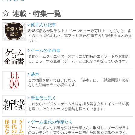
連載・特集一覧
殿堂入り記事
SNS拡散数が数千以上！ ページビュー数万以上！ などなど。多
くの人々に読まれた、電ファミ渾身の“殿堂入り”記事をまとめま
した。
ゲームの企画書
名作ゲームクリエイターの方々に製作時のエピソードをお聞き
し、ヒットする企画（ゲーム）とは何か？を探っていきます。
赫本
この物語を解いてはいけない。『赫本』は、〈試験問題〉の形
をした短編ホラー小説集です。
新世代に訊く
これからのデジタルゲーム市場を担う若きクリエイター達の姿
を追い、彼らのルーツと情熱を探っていきます。
ゲーム世代の作家たち
ゲームに多大な影響を受けた作家さんに取材し、ゲームが日本
のコンテンツ産業やカルチャーに与えた影響を探る企画です。