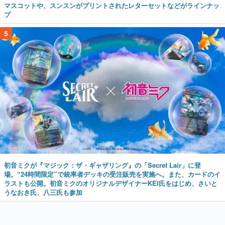
マスコットや、スンスンがプリントされたレターセットなどがラインナッ
プ
5
初音ミクが『マジック：ザ・ギャザリング』の「Secret Lair」に登
場。“24時間限定”で統率者デッキの受注販売を実施へ。また、カードのイ
ラストも公開。初音ミクのオリジナルデザイナーKEI氏をはじめ、さいと
うなおき氏、八三氏も参加