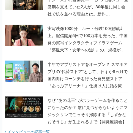
盛期を支えていた2人が、30年後に同じ会
社で机を並べる理由とは。新作
『TATSUJIN EXTREME』で初タッグを組
んだレジェンド2人に訊く開発秘話
実写映像1000分、ルート分岐100種類以
上。配信開始5日で100万本を売った、中国
発の実写インタラクティブドラマゲーム
『盛世天下：女帝への道II』の、規模が違
うこだわりをプロデューサーに聞いた
半年でアプリストアをオープン？ スマホア
プリの“代替ストア”として、わずか6ヵ月で
国内向けローンチを行った発見型ストア
『あっぷアリーナ！』仕掛け人に話を聞い
てみた
なぜ “あの花王” がホラーゲームを作ること
になったのか？ 敵に見つからないようにマ
ジックリンでこっそり掃除する『しずかな
おそうじ』が生まれるまで【開発座談会】
インタビュー
の記事一覧