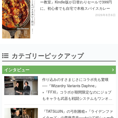
ー教室』Kindle版が日替わりセールで399円
に。初心者でも自宅で本格スパイスカレー
2026年8月6日
カテゴリーピックアップ
インタビュー
作り込みのすさまじさにコラボ先も驚嘆
──『Wizardry Variants Daphne』
×『FFXI』コラボが期間限定なのにジョブ
もキャラも武器も戦闘システムもワンオフ
で作り込まれた理由を両ディレクターに聞
く
『TATSUJIN』の弓削雅稔×『ライデンファ
イターズ』の齋藤貴幸──かつて縦シュー全