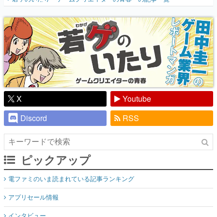
『少年ジャンプ』色だった【若ゲのいた
り】
X
Youtube
Discord
RSS
ピックアップ
電ファミのいま読まれている記事ランキング
アプリセール情報
インタビュー