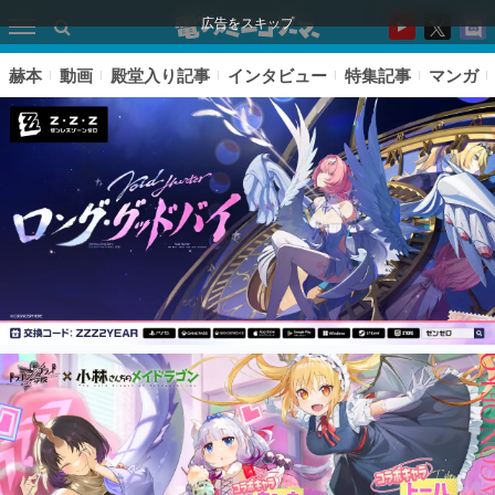
広告をスキップ
赫本
動画
殿堂入り記事
インタビュー
特集記事
マンガ
ピックアップ
電ファミのいま読まれている記事ランキング
アプリセール情報