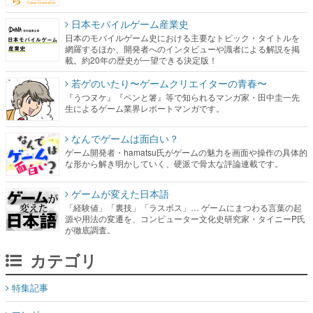
日本モバイルゲーム産業史
日本のモバイルゲーム史における主要なトピック・タイトルを
網羅するほか、開発者へのインタビューや識者による解説を掲
載。約20年の歴史が一望できる決定版！
若ゲのいたり〜ゲームクリエイターの青春〜
『うつヌケ』『ペンと箸』等で知られるマンガ家・田中圭一先
生によるゲーム業界レポートマンガです。
なんでゲームは面白い？
ゲーム開発者・hamatsu氏がゲームの魅力を画面や操作の具体的
な形から解き明かしていく、硬派で骨太な評論連載です。
ゲームが変えた日本語
「経験値」「裏技」「ラスボス」… ゲームにまつわる言葉の起
源や用法の変遷を、コンピューター文化史研究家・タイニーP氏
が徹底調査。
カテゴリ
特集記事