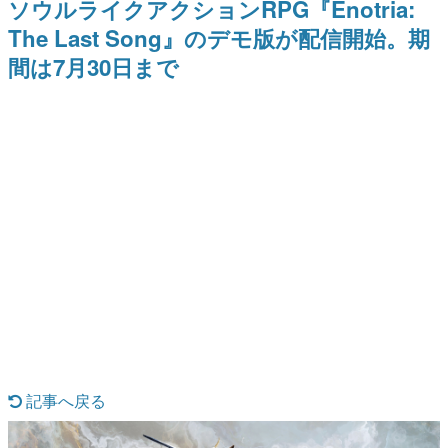
ソウルライクアクションRPG『Enotria:
ー？＾＾」暗黒微笑の夢女子
Switch向けにリリース予定
日本のコンテンツ産業やカルチャーに与えた影響を探る企
や、萌え声不思議ちゃん女子と
The Last Song』のデモ版が配信開始。期
画です。
青春を謳歌
間は7月30日まで
日本モバイルゲーム産業史
日本のモバイルゲーム史における主要なトピック・タイト
ルを網羅するほか、開発者へのインタビューや識者による
解説を掲載。約20年の歴史が一望できる決定版！
若ゲのいたり〜ゲームクリエイターの青春〜
『うつヌケ』『ペンと箸』等で知られるマンガ家・田中圭
一先生によるゲーム業界レポートマンガです。
なんでゲームは面白い？
ゲーム開発者・hamatsu氏がゲームの魅力を画面や操作の
具体的な形から解き明かしていく、硬派で骨太な評論連載
です。
ゲームが変えた日本語
「経験値」「裏技」「ラスボス」… ゲームにまつわる言葉
の起源や用法の変遷を、コンピューター文化史研究家・タ
イニーP氏が徹底調査。
カテゴリ
記事へ戻る
特集記事