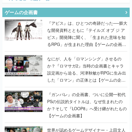
ゲームの企画書
『アビス』は、ひとつの奇跡だった──膨大
な開発資料とともに『テイルズ オブ ジ ア
ビス』開発陣に聞く、「生まれた意味を知
るRPG」が生まれた理由【ゲームの企画
書】
なにが、人を「ロマンシング」させるの
か？『ロマサガ2』当時の企画書とキャラ
設定画から迫る、河津秋敏がRPGに生み出
した「ロマン」の正体とは【ゲームの企画
書】
『ガンパレ』の企画書、ついに公開━初代
PSの伝説的タイトルは、なぜ生まれたの
か？そして『LOOP8』へ受け継がれたもの
【ゲームの企画書】
世界が認めるゲームデザイナー・上田文人