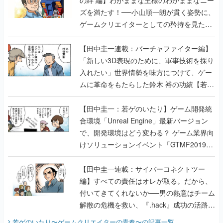
の絆 編】わがままな王様のわがままなニー
ズを満たす！──小山順一朗が貫く姿勢に、
ゲームクリエイターとしての矜持を見た
【若ゲのいたり最終回】
【田中圭一連載：バーチャファイター編】
「新しい3D表現のために、軍事技術を採り
入れたい」世界情勢を味方につけて、ゲー
ムに革命をもたらした鈴木 裕の功績【若ゲ
のいたり】
【田中圭一：若ゲのいたり】ゲーム開発統
合環境「Unreal Engine」最新バージョン
で、開発環境はどう変わる？ ゲーム業界向
けソリューションイベント「GTMF2019」
に行って、より理解を深めよう【PR】
【田中圭一連載：サイバーコネクトツー
編】すべての責任はオレが取る。だから、
付いてきてくれないか──男の熱意はチーム
解散の危機を救い、『.hack』成功の活路を
開く。業界の快男児・松山 洋に流れる血は
若ゲのいたり〜ゲームクリエイターの青春〜
の記事一覧