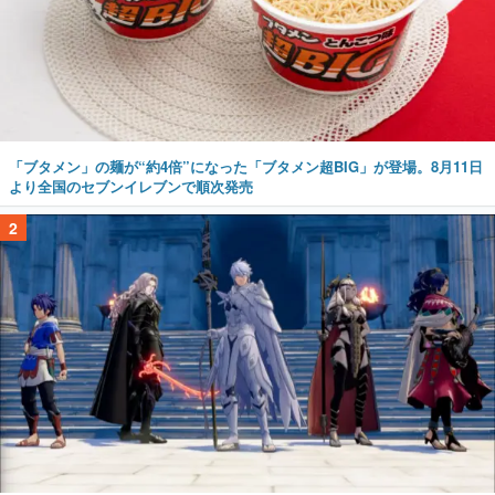
「ブタメン」の麺が“約4倍”になった「ブタメン超BIG」が登場。8月11日
より全国のセブンイレブンで順次発売
2