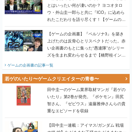
とはいったい何が凄いのか？ ヨコオタロ
ウ・外山圭一郎らと共に『ICO』に込めら
れたこだわりを語り尽くす！【ゲームの企
画書】
【ゲームの企画書】『ペルソナ3』を築き
上げたのは反骨心とリスペクトだった。赤
い企画書のもとに集った“愚連隊”がシリー
ズを生まれ変わらせるまで【橋野桂インタ
ビュー】
ゲームの企画書
の記事一覧
若ゲのいたり〜ゲームクリエイターの青春〜
田中圭一のゲーム業界取材マンガ『若ゲの
いたり』第2巻が発売。『ポケモン』田尻
智さん、『ゼビウス』遠藤雅伸さんらの貴
重なエピソードを収録
【田中圭一連載：アイマス/ガンダム 戦場