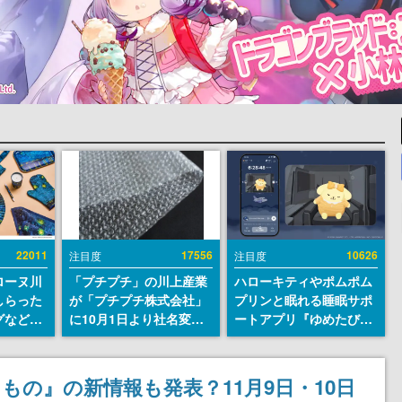
22011
17556
10626
注目度
注目度
ローヌ川
「プチプチ」の川上産業
ハローキティやポムポム
しらった
が「プチプチ株式会社」
プリンと眠れる睡眠サポ
グなどが
に10月1日より社名変更
ートアプリ『ゆめたび』
時より2
へ。創業58年で初めての
が配信中。キャラごとの
販売
変更で、“プチッ”と鳴る
ASMRや目覚ましアラー
おなじみの緩衝材が会社
ムも搭載
れるもの』の新情報も発表？11月9日・10日
の名前に