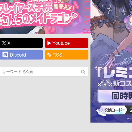
X
Youtube
Discord
RSS