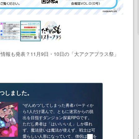
6 / 7
の新情報も発表？11月9日・10日の「大アクアプラス祭」
つしました。
“ぜんめつ”してしまった勇者パーティか
ら1人だけ選んで、ともに迷宮からの脱
出を目指すダンジョン探索RPGです。
ただし勇者は「はい/いいえ」しか喋れ
ず、魔法使いは魔法が使えず、戦士は可
愛らしい人形になっていて、僧侶は██を