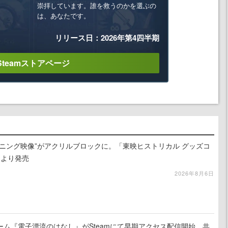
崇拝しています。誰を救うのかを選ぶの
は、あなたです。
リリース日：2026年第4四半期
Steamストアページ
ニング映像”がアクリルブロックに。「東映ヒストリカル グッズコ
旬より発売
2026年8月6日
ム『電子漂流のはなし』がSteamにて早期アクセス配信開始。共