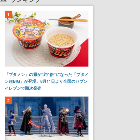
1
「ブタメン」の麺が“約4倍”になった「ブタメ
ン超BIG」が登場。8月11日より全国のセブン
イレブンで順次発売
2