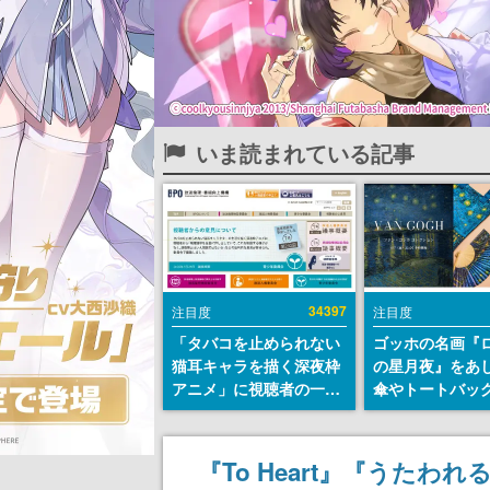
いま読まれている記事
34397
注目度
注目度
「タバコを止められない
ゴッホの名画『
猫耳キャラを描く深夜枠
の星月夜』をあ
アニメ」に視聴者の一部
傘やトートバッ
から批判意見。違法薬物
登場。8月7日21
の使用と思わしき描写も
日間限定で予約
含めて、BPOが議論を交
『To Heart』『うたわ
わす