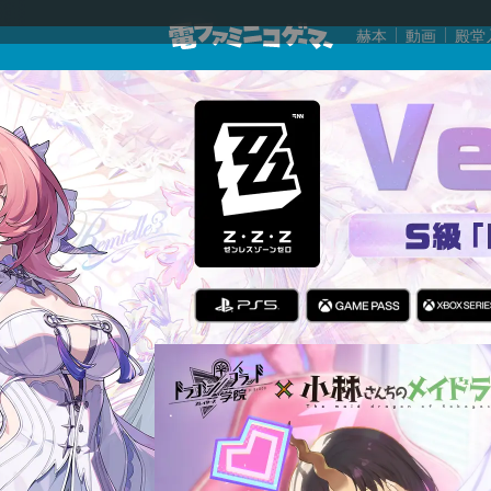
赫本
動画
殿堂