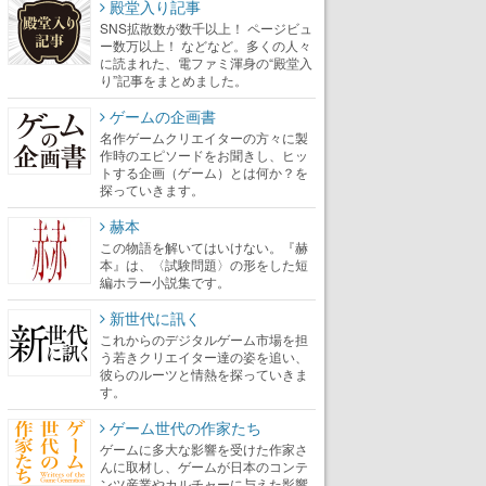
殿堂入り記事
SNS拡散数が数千以上！ ページビュ
ー数万以上！ などなど。多くの人々
に読まれた、電ファミ渾身の“殿堂入
り”記事をまとめました。
ゲームの企画書
名作ゲームクリエイターの方々に製
作時のエピソードをお聞きし、ヒッ
トする企画（ゲーム）とは何か？を
探っていきます。
赫本
この物語を解いてはいけない。『赫
本』は、〈試験問題〉の形をした短
編ホラー小説集です。
新世代に訊く
これからのデジタルゲーム市場を担
う若きクリエイター達の姿を追い、
彼らのルーツと情熱を探っていきま
す。
ゲーム世代の作家たち
ゲームに多大な影響を受けた作家さ
んに取材し、ゲームが日本のコンテ
ンツ産業やカルチャーに与えた影響