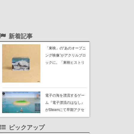
新着記事
「東映」の“あのオープニ
ング映像”がアクリルブロ
ックに。「東映ヒストリ
カル グッズコレクショ
ン」が8月下旬より発売
電子の海を漂流するゲー
ム『電子漂流のはなし』
がSteamにて早期アクセ
ス配信開始。共有された
海域をさまよい、自分の
ピックアップ
島を築く