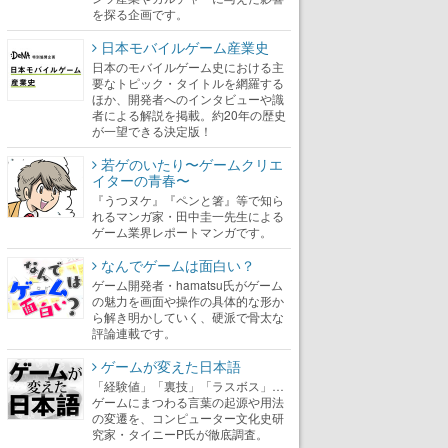
を探る企画です。
日本モバイルゲーム産業史
日本のモバイルゲーム史における主
要なトピック・タイトルを網羅する
ほか、開発者へのインタビューや識
者による解説を掲載。約20年の歴史
が一望できる決定版！
若ゲのいたり〜ゲームクリエ
イターの青春〜
『うつヌケ』『ペンと箸』等で知ら
れるマンガ家・田中圭一先生による
ゲーム業界レポートマンガです。
なんでゲームは面白い？
ゲーム開発者・hamatsu氏がゲーム
の魅力を画面や操作の具体的な形か
ら解き明かしていく、硬派で骨太な
評論連載です。
ゲームが変えた日本語
「経験値」「裏技」「ラスボス」…
ゲームにまつわる言葉の起源や用法
の変遷を、コンピューター文化史研
究家・タイニーP氏が徹底調査。