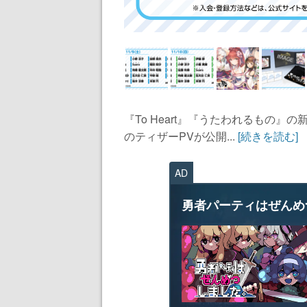
『To Heart』『うたわれるもの』
のティザーPVが公開...
[続きを読む]
AD
勇者パーティはぜんめ