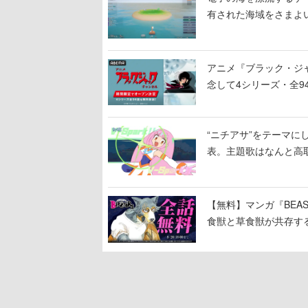
有された海域をさまよ
アニメ『ブラック・ジ
念して4シリーズ・全9
“ニチアサ”をテーマに
表。主題歌はなんと高
【無料】マンガ『BEAS
食獣と草食獣が共存す
描く動物群像劇