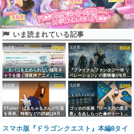
インタビュー
連載・特集一覧
いま読まれている記事
殿堂入り記事
SNS拡散数が数千以上！ ページビュー数万以上！ などな
ど。多くの人々に読まれた、電ファミ渾身の“殿堂入り”記
注目度
22693
注目度
8668
事をまとめました。
ゲームの企画書
名作ゲームクリエイターの方々に製作時のエピソードをお
聞きし、ヒットする企画（ゲーム）とは何か？を探ってい
「タバコを止められない猫耳キ
『ファイナルファンタジーⅦ リ
きます。
ャラを描く深夜枠アニメ」に視
ベレーション』の新映像が8月
聴者の一部から批判意見。違法
26日早朝に公開へ。『FF7』リ
赫本
注目度
3883
注目度
3289
薬物の使用と思しき描写も含め
メイクシリーズの完結編、
この物語を解いてはいけない。『赫本』は、〈試験問題〉
て、BPOが議論を交わす
「gamescom」のオープニング
の形をした短編ホラー小説集です。
ナイトライブにてディレクター
の浜口直樹氏が登壇する予定
新世代に訊く
VTuber・ばあちゃるさんが引退
ゴッホの名画『ローヌ川の星月
これからのデジタルゲーム市場を担う若きクリエイター達
を発表。時期などの詳細は8月9
夜』をあしらった傘やトートバ
の姿を追い、彼らのルーツと情熱を探っていきます。
日15時からの配信で説明
ッグなどが登場。8月7日21時よ
り2日間限定で予約販売
スマホ版『ドラゴンクエスト』本編8タイ
ゲーム世代の作家たち
ゲームに多大な影響を受けた作家さんに取材し、ゲームが