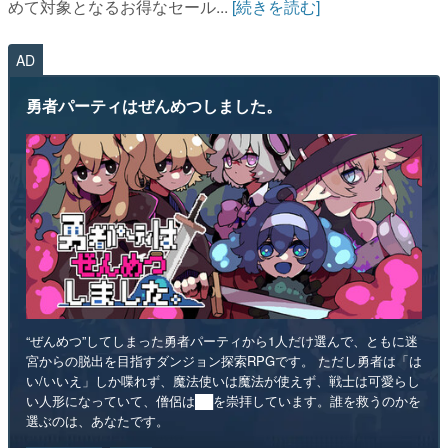
めて対象となるお得なセール...
[続きを読む]
AD
勇者パーティはぜんめつしました。
“ぜんめつ”してしまった勇者パーティから1人だけ選んで、ともに迷
宮からの脱出を目指すダンジョン探索RPGです。 ただし勇者は「は
い/いいえ」しか喋れず、魔法使いは魔法が使えず、戦士は可愛らし
い人形になっていて、僧侶は██を崇拝しています。誰を救うのかを
選ぶのは、あなたです。