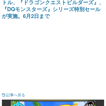
トル、『ドラゴンクエストビルダーズ』、
日本のコンテンツ産業やカルチャーに与えた影響を探る企
『DQモンスターズ』シリーズ特別セール
画です。
が実施。6月2日まで
日本モバイルゲーム産業史
日本のモバイルゲーム史における主要なトピック・タイト
ルを網羅するほか、開発者へのインタビューや識者による
解説を掲載。約20年の歴史が一望できる決定版！
若ゲのいたり〜ゲームクリエイターの青春〜
『うつヌケ』『ペンと箸』等で知られるマンガ家・田中圭
一先生によるゲーム業界レポートマンガです。
なんでゲームは面白い？
ゲーム開発者・hamatsu氏がゲームの魅力を画面や操作の
具体的な形から解き明かしていく、硬派で骨太な評論連載
です。
ゲームが変えた日本語
「経験値」「裏技」「ラスボス」… ゲームにまつわる言葉
の起源や用法の変遷を、コンピューター文化史研究家・タ
イニーP氏が徹底調査。
カテゴリ
記事へ戻る
特集記事