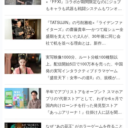
×『FFXI』コラボが期間限定なのにジョブ
もキャラも武器も戦闘システムもワンオフ
で作り込まれた理由を両ディレクターに聞
く
『TATSUJIN』の弓削雅稔×『ライデンファ
イターズ』の齋藤貴幸──かつて縦シュー全
盛期を支えていた2人が、30年後に同じ会
社で机を並べる理由とは。新作
『TATSUJIN EXTREME』で初タッグを組
んだレジェンド2人に訊く開発秘話
実写映像1000分、ルート分岐100種類以
上。配信開始5日で100万本を売った、中国
発の実写インタラクティブドラマゲーム
『盛世天下：女帝への道II』の、規模が違
うこだわりをプロデューサーに聞いた
半年でアプリストアをオープン？ スマホア
プリの“代替ストア”として、わずか6ヵ月で
国内向けローンチを行った発見型ストア
『あっぷアリーナ！』仕掛け人に話を聞い
てみた
なぜ “あの花王” がホラーゲームを作ること