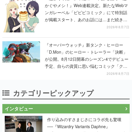
かぐやメシ！』Web連載決定。新たなWebマ
ンガレーベル「ビビビコミック」にて特別話
が掲載スタート、あのお話には…まだ続きが
ある！
2026年8月7日
『オーバーウォッチ』新タンク・ヒーロー
「D.Mon」のヒーロー・トレーラー「決断」
が公開。8月12日開幕のシーズン4でデビュー
予定、自らの資質に思い悩むコミック「クロ
スロード」の朗読動画も公開
2026年8月7日
カテゴリーピックアップ
インタビュー
作り込みのすさまじさにコラボ先も驚嘆
──『Wizardry Variants Daphne』