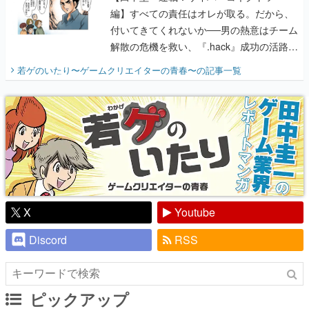
編】すべての責任はオレが取る。だから、
付いてきてくれないか──男の熱意はチーム
解散の危機を救い、『.hack』成功の活路を
開く。業界の快男児・松山 洋に流れる血は
若ゲのいたり〜ゲームクリエイターの青春〜
の記事一覧
『少年ジャンプ』色だった【若ゲのいた
り】
X
Youtube
Discord
RSS
ピックアップ