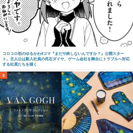
コロコロ初のゆるかわ4コマ『まだサ終しないんですか？』公開スター
ト。主人公は新入社員の侘石ダイヤ、ゲーム会社を舞台にトラブルへ対応
する社員たちを描く
5