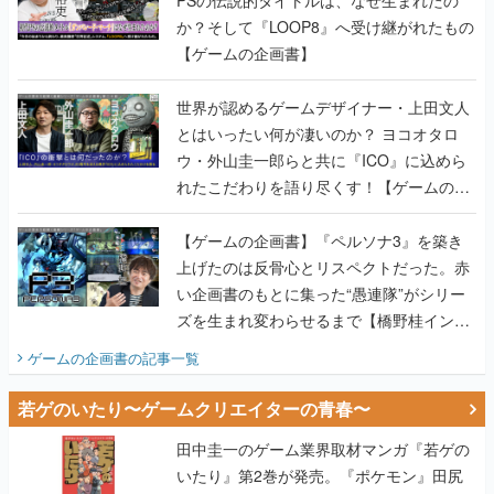
PSの伝説的タイトルは、なぜ生まれたの
か？そして『LOOP8』へ受け継がれたもの
【ゲームの企画書】
世界が認めるゲームデザイナー・上田文人
とはいったい何が凄いのか？ ヨコオタロ
ウ・外山圭一郎らと共に『ICO』に込めら
れたこだわりを語り尽くす！【ゲームの企
画書】
【ゲームの企画書】『ペルソナ3』を築き
上げたのは反骨心とリスペクトだった。赤
い企画書のもとに集った“愚連隊”がシリー
ズを生まれ変わらせるまで【橋野桂インタ
ビュー】
ゲームの企画書
の記事一覧
若ゲのいたり〜ゲームクリエイターの青春〜
田中圭一のゲーム業界取材マンガ『若ゲの
いたり』第2巻が発売。『ポケモン』田尻