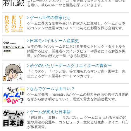
を追い、彼らのルーツと情熱を探っていきます。
ゲーム世代の作家たち
ゲームに多大な影響を受けた作家さんに取材し、ゲームが日本
のコンテンツ産業やカルチャーに与えた影響を探る企画です。
日本モバイルゲーム産業史
日本のモバイルゲーム史における主要なトピック・タイトルを
網羅するほか、開発者へのインタビューや識者による解説を掲
載。約20年の歴史が一望できる決定版！
若ゲのいたり〜ゲームクリエイターの青春〜
『うつヌケ』『ペンと箸』等で知られるマンガ家・田中圭一先
生によるゲーム業界レポートマンガです。
なんでゲームは面白い？
ゲーム開発者・hamatsu氏がゲームの魅力を画面や操作の具体的
な形から解き明かしていく、硬派で骨太な評論連載です。
ゲームが変えた日本語
「経験値」「裏技」「ラスボス」… ゲームにまつわる言葉の起
源や用法の変遷を、コンピューター文化史研究家・タイニーP氏
が徹底調査。