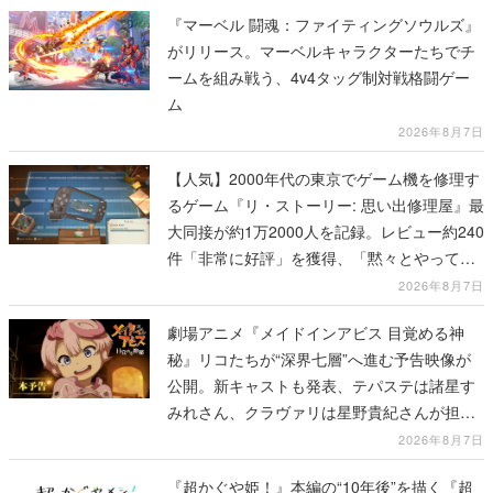
『マーベル 闘魂：ファイティングソウルズ』
がリリース。マーベルキャラクターたちでチ
ームを組み戦う、4v4タッグ制対戦格闘ゲー
ム
2026年8月7日
【人気】2000年代の東京でゲーム機を修理す
るゲーム『リ・ストーリー: 思い出修理屋』最
大同接が約1万2000人を記録。レビュー約240
件「非常に好評」を獲得、「黙々とやってし
まった」などの声が相次ぐ
2026年8月7日
劇場アニメ『メイドインアビス 目覚める神
秘』リコたちが“深界七層”へ進む予告映像が
公開。新キャストも発表、テパステは諸星す
みれさん、クラヴァリは星野貴紀さんが担当
する
2026年8月7日
『超かぐや姫！』本編の“10年後”を描く『超