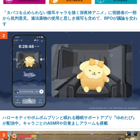
「タバコを止められない猫耳キャラを描く深夜枠アニメ」に視聴者の一部
から批判意見。違法薬物の使用と思しき描写も含めて、BPOが議論を交わ
す
2
ハローキティやポムポムプリンと眠れる睡眠サポートアプリ『ゆめたび』
が配信中。キャラごとのASMRや目覚ましアラームも搭載
3