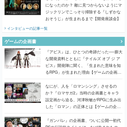
になったのか？ 敵に見つからないようにマ
ジックリンでこっそり掃除する『しずかな
おそうじ』が生まれるまで【開発座談会】
インタビュー
の記事一覧
ゲームの企画書
『アビス』は、ひとつの奇跡だった──膨大
な開発資料とともに『テイルズ オブ ジ ア
ビス』開発陣に聞く、「生まれた意味を知
るRPG」が生まれた理由【ゲームの企画
書】
なにが、人を「ロマンシング」させるの
か？『ロマサガ2』当時の企画書とキャラ
設定画から迫る、河津秋敏がRPGに生み出
した「ロマン」の正体とは【ゲームの企画
書】
『ガンパレ』の企画書、ついに公開━初代