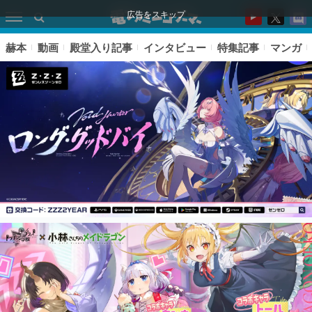
広告をスキップ
赫本
動画
殿堂入り記事
インタビュー
特集記事
マンガ
ピックアップ
電ファミのいま読まれている記事ランキング
アプリセール情報