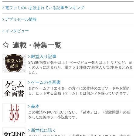
電ファミのいま読まれている記事ランキング
アプリセール情報
インタビュー
連載・特集一覧
殿堂入り記事
SNS拡散数が数千以上！ ページビュー数万以上！ などなど。多
くの人々に読まれた、電ファミ渾身の“殿堂入り”記事をまとめま
した。
ゲームの企画書
名作ゲームクリエイターの方々に製作時のエピソードをお聞き
し、ヒットする企画（ゲーム）とは何か？を探っていきます。
赫本
この物語を解いてはいけない。『赫本』は、〈試験問題〉の形
をした短編ホラー小説集です。
新世代に訊く
これからのデジタルゲーム市場を担う若きクリエイター達の姿