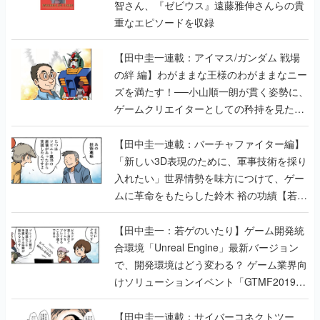
智さん、『ゼビウス』遠藤雅伸さんらの貴
重なエピソードを収録
【田中圭一連載：アイマス/ガンダム 戦場
の絆 編】わがままな王様のわがままなニー
ズを満たす！──小山順一朗が貫く姿勢に、
ゲームクリエイターとしての矜持を見た
【若ゲのいたり最終回】
【田中圭一連載：バーチャファイター編】
「新しい3D表現のために、軍事技術を採り
入れたい」世界情勢を味方につけて、ゲー
ムに革命をもたらした鈴木 裕の功績【若ゲ
のいたり】
【田中圭一：若ゲのいたり】ゲーム開発統
合環境「Unreal Engine」最新バージョン
で、開発環境はどう変わる？ ゲーム業界向
けソリューションイベント「GTMF2019」
に行って、より理解を深めよう【PR】
【田中圭一連載：サイバーコネクトツー