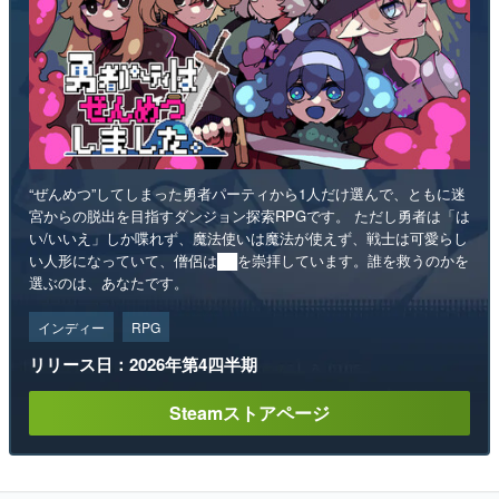
“ぜんめつ”してしまった勇者パーティから1人だけ選んで、ともに迷
宮からの脱出を目指すダンジョン探索RPGです。 ただし勇者は「は
い/いいえ」しか喋れず、魔法使いは魔法が使えず、戦士は可愛らし
い人形になっていて、僧侶は██を崇拝しています。誰を救うのかを
選ぶのは、あなたです。
インディー
RPG
リリース日：2026年第4四半期
Steamストアページ