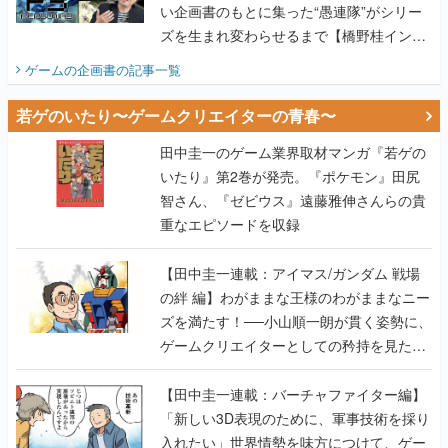
い企画書のもとに集った“愚連隊”がシリー
ズを生まれ変わらせるまで【橋野桂インタ
ビュー】
ゲームの企画書
の記事一覧
若ゲのいたり〜ゲームクリエイターの青春〜
田中圭一のゲーム業界取材マンガ『若ゲの
いたり』第2巻が発売。『ポケモン』田尻
智さん、『ゼビウス』遠藤雅伸さんらの貴
重なエピソードを収録
【田中圭一連載：アイマス/ガンダム 戦場
の絆 編】わがままな王様のわがままなニー
ズを満たす！──小山順一朗が貫く姿勢に、
ゲームクリエイターとしての矜持を見た
【若ゲのいたり最終回】
【田中圭一連載：バーチャファイター編】
「新しい3D表現のために、軍事技術を採り
入れたい」世界情勢を味方につけて、ゲー