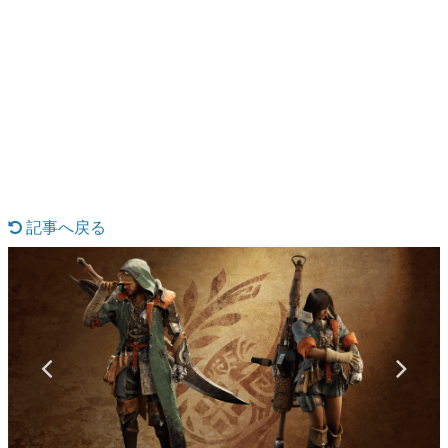
日本のコンテンツ産業やカルチャーに与えた影響を探る企
画です。
日本モバイルゲーム産業史
日本のモバイルゲーム史における主要なトピック・タイト
ルを網羅するほか、開発者へのインタビューや識者による
解説を掲載。約20年の歴史が一望できる決定版！
若ゲのいたり〜ゲームクリエイターの青春〜
『うつヌケ』『ペンと箸』等で知られるマンガ家・田中圭
一先生によるゲーム業界レポートマンガです。
記事へ戻る
なんでゲームは面白い？
ゲーム開発者・hamatsu氏がゲームの魅力を画面や操作の
具体的な形から解き明かしていく、硬派で骨太な評論連載
です。
ゲームが変えた日本語
「経験値」「裏技」「ラスボス」… ゲームにまつわる言葉
の起源や用法の変遷を、コンピューター文化史研究家・タ
イニーP氏が徹底調査。
カテゴリ
特集記事