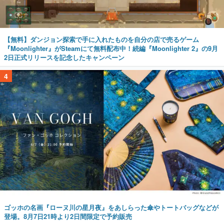
【無料】ダンジョン探索で手に入れたものを自分の店で売るゲーム
『Moonlighter』がSteamにて無料配布中！続編『Moonlighter 2』の9月
2日正式リリースを記念したキャンペーン
4
ゴッホの名画『ローヌ川の星月夜』をあしらった傘やトートバッグなどが
登場。8月7日21時より2日間限定で予約販売