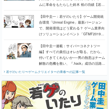
ムに革命をもたらした鈴木 裕の功績【若ゲ
のいたり】
【田中圭一：若ゲのいたり】ゲーム開発統
合環境「Unreal Engine」最新バージョン
で、開発環境はどう変わる？ ゲーム業界向
けソリューションイベント「GTMF2019」
に行って、より理解を深めよう【PR】
【田中圭一連載：サイバーコネクトツー
編】すべての責任はオレが取る。だから、
付いてきてくれないか──男の熱意はチーム
解散の危機を救い、『.hack』成功の活路を
開く。業界の快男児・松山 洋に流れる血は
若ゲのいたり〜ゲームクリエイターの青春〜
の記事一覧
『少年ジャンプ』色だった【若ゲのいた
り】