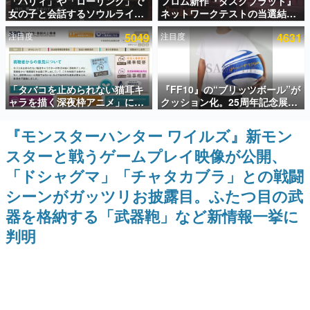
「パリィ」や「ローリング」で
フロム新作『ダスクブラッド』
女の子と会話するソウルライク
ネットワークテストの当選結果
インタビュー
恋愛ゲーム『小早川さんはソウ
が8月7日22時に発表。応募サイ
注目度
5049
注目度
4631
ルライク』無料公開。返事に失
トのマイページから確認可能、
連載・特集一覧
敗すると「YOU DIED」
テスト実施は8月21日～24日
殿堂入り記事
「タバコを止められない猫耳キ
『FF10』の“ブリッツボール”が
SNS拡散数が数千以上！ ページビュー数万以上！ などな
ど。多くの人々に読まれた、電ファミ渾身の“殿堂入り”記
ャラを描く深夜枠アニメ」に視
クッション化。25周年記念展
事をまとめました。
聴者の一部から批判意見。違法
「FINAL FANTASY X
薬物の使用と思しき描写も含め
MUSEUM-幻光の記憶-」のグッ
『モンスターハンター ワイルズ』新モン
ゲームの企画書
て、BPOが議論を交わす
ズ情報が一部公開
名作ゲームクリエイターの方々に製作時のエピソードをお
スターと戦うゲームプレイ映像が公開、
聞きし、ヒットする企画（ゲーム）とは何か？を探ってい
きます。
「ドシャグマ」「チャタカブラ」との戦闘
赫本
シーンがガッツリお披露目。ふたつ目の武
この物語を解いてはいけない。『赫本』は、〈試験問題〉
器を格納する「武器鞄」など新情報一挙に
の形をした短編ホラー小説集です。
判明
新世代に訊く
これからのデジタルゲーム市場を担う若きクリエイター達
の姿を追い、彼らのルーツと情熱を探っていきます。
ゲーム世代の作家たち
ゲームに多大な影響を受けた作家さんに取材し、ゲームが