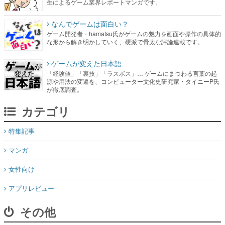
生によるゲーム業界レポートマンガです。
なんでゲームは面白い？
ゲーム開発者・hamatsu氏がゲームの魅力を画面や操作の具体的
な形から解き明かしていく、硬派で骨太な評論連載です。
ゲームが変えた日本語
「経験値」「裏技」「ラスボス」… ゲームにまつわる言葉の起
源や用法の変遷を、コンピューター文化史研究家・タイニーP氏
が徹底調査。
カテゴリ
特集記事
マンガ
女性向け
アプリレビュー
その他