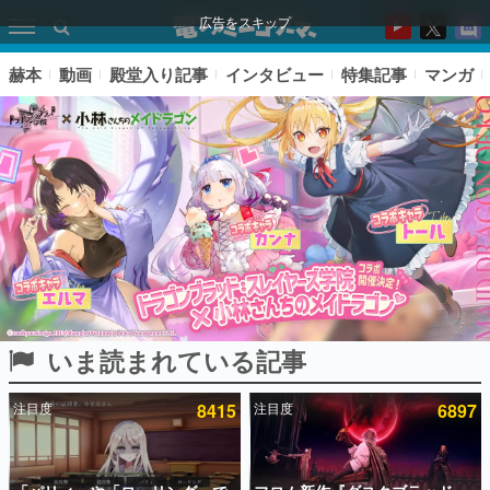
広告をスキップ
赫本
動画
殿堂入り記事
インタビュー
特集記事
マンガ
いま読まれている記事
ピックアップ
注目度
8415
注目度
6897
電ファミのいま読まれている記事ランキング
アプリセール情報