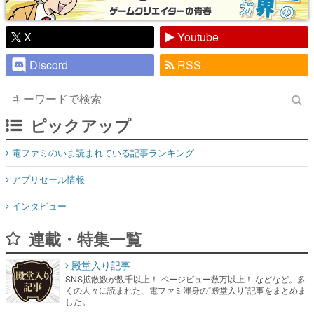
X
Youtube
Discord
RSS
ピックアップ
電ファミのいま読まれている記事ランキング
アプリセール情報
インタビュー
連載・特集一覧
殿堂入り記事
SNS拡散数が数千以上！ ページビュー数万以上！ などなど。多
くの人々に読まれた、電ファミ渾身の“殿堂入り”記事をまとめま
した。