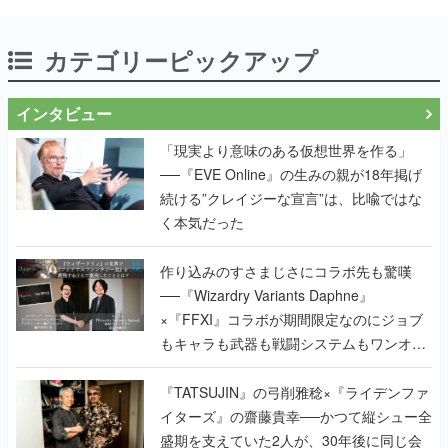
カテゴリーピックアップ
インタビュー
「現実より意味のある仮想世界を作る」
──『EVE Online』の生みの親が18年掲げ
続ける”クレイジーな宣言”は、比喩ではな
く本気だった
作り込みのすさまじさにコラボ先も驚嘆
──『Wizardry Variants Daphne』
×『FFXI』コラボが期間限定なのにジョブ
もキャラも武器も戦闘システムもワンオフ
で作り込まれた理由を両ディレクターに聞
く
『TATSUJIN』の弓削雅稔×『ライデンファ
イターズ』の齋藤貴幸──かつて縦シュー全
盛期を支えていた2人が、30年後に同じ会