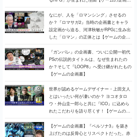
書】
なにが、人を「ロマンシング」させるの
か？『ロマサガ2』当時の企画書とキャラ
設定画から迫る、河津秋敏がRPGに生み出
した「ロマン」の正体とは【ゲームの企画
書】
『ガンパレ』の企画書、ついに公開━初代
PSの伝説的タイトルは、なぜ生まれたの
か？そして『LOOP8』へ受け継がれたもの
【ゲームの企画書】
世界が認めるゲームデザイナー・上田文人
とはいったい何が凄いのか？ ヨコオタロ
ウ・外山圭一郎らと共に『ICO』に込めら
れたこだわりを語り尽くす！【ゲームの企
画書】
【ゲームの企画書】『ペルソナ3』を築き
上げたのは反骨心とリスペクトだった。赤