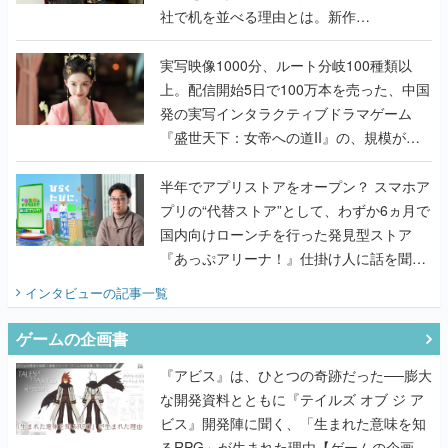
社で机を並べる理由とは。新作
『TATSUJIN EXTREME』で初タッグを組
んだレジェンド2人に訊く開発秘話
実写映像1000分、ルート分岐100種類以
上。配信開始5日で100万本を売った、中国
発の実写インタラクティブドラマゲーム
『盛世天下：女帝への道II』の、規模が違
うこだわりをプロデューサーに聞いた
半年でアプリストアをオープン？ スマホア
プリの“代替ストア”として、わずか6ヵ月で
国内向けローンチを行った発見型ストア
『あっぷアリーナ！』仕掛け人に話を聞い
てみた
インタビュー
の記事一覧
ゲームの企画書
『アビス』は、ひとつの奇跡だった──膨大
な開発資料とともに『テイルズ オブ ジ ア
ビス』開発陣に聞く、「生まれた意味を知
るRPG」が生まれた理由【ゲームの企画