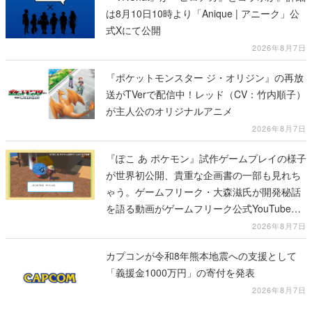
は8月10日10時より「Anique | アニーク」公
式Xにて公開
2026年8月7日
『ポケットモンスター ジ・オリジン』の再放
送がTVerで配信中！レッド（CV：竹内順子）
が主人公のオリジナルアニメ
2026年8月7日
『ぽこ あ ポケモン』試作ゲームプレイの様子
が世界初公開、貴重な企画書の一部も見れち
ゃう。ゲームフリーク・大森滋氏が開発秘話
を語る動画がゲームフリーク公式YouTubeで
公開中
2026年8月7日
カプコンが令和8年熊本地震への支援として
「義援金1000万円」の寄付を発表
2026年8月7日