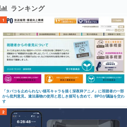
ランキング
1
「タバコを止められない猫耳キャラを描く深夜枠アニメ」に視聴者の一部
から批判意見。違法薬物の使用と思しき描写も含めて、BPOが議論を交わ
す
2