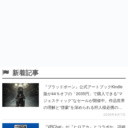
新着記事
『ブラッドボーン』公式アートブックKindle
版が44％オフの「2035円」で購入できる“マ
ジェスティック”なセールが開催中。作品世界
の理解と“啓蒙”を深められる狩人様必携の一
冊
2026年8月7日
『VRChat』が『ヒロアカ』とコラボか。詳細