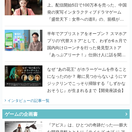
上。配信開始5日で100万本を売った、中国
発の実写インタラクティブドラマゲーム
『盛世天下：女帝への道II』の、規模が違
うこだわりをプロデューサーに聞いた
半年でアプリストアをオープン？ スマホア
プリの“代替ストア”として、わずか6ヵ月で
国内向けローンチを行った発見型ストア
『あっぷアリーナ！』仕掛け人に話を聞い
てみた
なぜ “あの花王” がホラーゲームを作ること
になったのか？ 敵に見つからないようにマ
ジックリンでこっそり掃除する『しずかな
おそうじ』が生まれるまで【開発座談会】
インタビュー
の記事一覧
ゲームの企画書
『アビス』は、ひとつの奇跡だった──膨大
な開発資料とともに『テイルズ オブ ジ ア