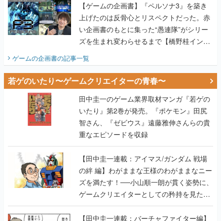
【ゲームの企画書】『ペルソナ3』を築き
上げたのは反骨心とリスペクトだった。赤
い企画書のもとに集った“愚連隊”がシリー
ズを生まれ変わらせるまで【橋野桂インタ
ビュー】
ゲームの企画書
の記事一覧
若ゲのいたり〜ゲームクリエイターの青春〜
田中圭一のゲーム業界取材マンガ『若ゲの
いたり』第2巻が発売。『ポケモン』田尻
智さん、『ゼビウス』遠藤雅伸さんらの貴
重なエピソードを収録
【田中圭一連載：アイマス/ガンダム 戦場
の絆 編】わがままな王様のわがままなニー
ズを満たす！──小山順一朗が貫く姿勢に、
ゲームクリエイターとしての矜持を見た
【若ゲのいたり最終回】
【田中圭一連載：バーチャファイター編】