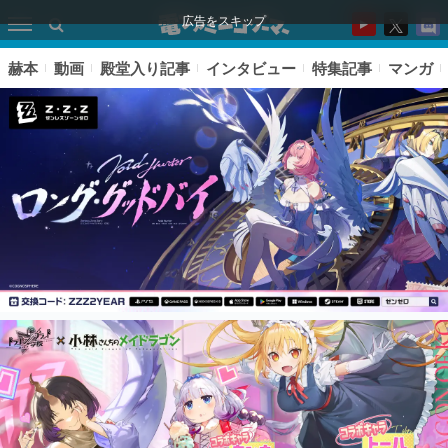
広告をスキップ
赫本
動画
殿堂入り記事
インタビュー
特集記事
マンガ
ピックアップ
電ファミのいま読まれている記事ランキング
アプリセール情報