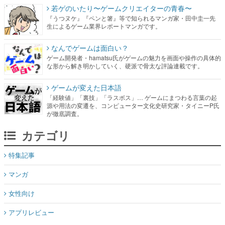
若ゲのいたり〜ゲームクリエイターの青春〜
『うつヌケ』『ペンと箸』等で知られるマンガ家・田中圭一先
生によるゲーム業界レポートマンガです。
なんでゲームは面白い？
ゲーム開発者・hamatsu氏がゲームの魅力を画面や操作の具体的
な形から解き明かしていく、硬派で骨太な評論連載です。
ゲームが変えた日本語
「経験値」「裏技」「ラスボス」… ゲームにまつわる言葉の起
源や用法の変遷を、コンピューター文化史研究家・タイニーP氏
が徹底調査。
カテゴリ
特集記事
マンガ
女性向け
アプリレビュー