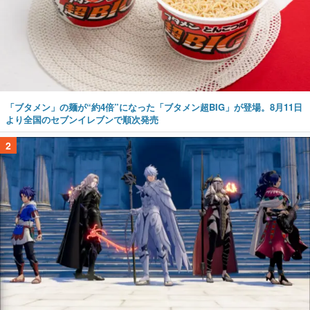
「ブタメン」の麺が“約4倍”になった「ブタメン超BIG」が登場。8月11日
より全国のセブンイレブンで順次発売
2