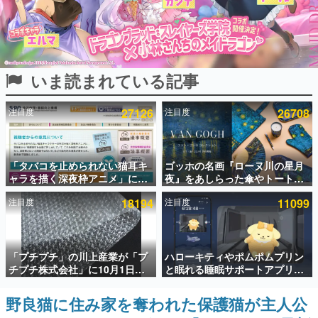
インタビュー
連載・特集一覧
いま読まれている記事
殿堂入り記事
SNS拡散数が数千以上！ ページビュー数万以上！ などな
ど。多くの人々に読まれた、電ファミ渾身の“殿堂入り”記
注目度
27126
注目度
26708
事をまとめました。
ゲームの企画書
名作ゲームクリエイターの方々に製作時のエピソードをお
聞きし、ヒットする企画（ゲーム）とは何か？を探ってい
「タバコを止められない猫耳キ
ゴッホの名画『ローヌ川の星月
きます。
ャラを描く深夜枠アニメ」に視
夜』をあしらった傘やトートバ
聴者の一部から批判意見。違法
ッグなどが登場。8月7日21時よ
赫本
注目度
18194
注目度
11099
薬物の使用と思わしき描写も含
り2日間限定で予約販売
この物語を解いてはいけない。『赫本』は、〈試験問題〉
めて、BPOが議論を交わす
の形をした短編ホラー小説集です。
新世代に訊く
「プチプチ」の川上産業が「プ
ハローキティやポムポムプリン
これからのデジタルゲーム市場を担う若きクリエイター達
チプチ株式会社」に10月1日よ
と眠れる睡眠サポートアプリ
の姿を追い、彼らのルーツと情熱を探っていきます。
り社名変更へ。創業58年で初め
『ゆめたび』が配信中。キャラ
ての変更で、“プチッ”と鳴るお
ごとのASMRや目覚ましアラー
野良猫に住み家を奪われた保護猫が主人公
ゲーム世代の作家たち
なじみの緩衝材が会社の名前に
ムも搭載
ゲームに多大な影響を受けた作家さんに取材し、ゲームが