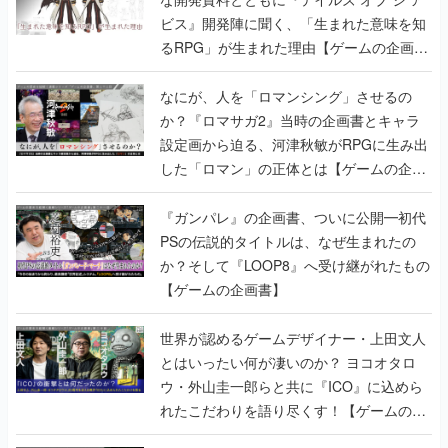
ビス』開発陣に聞く、「生まれた意味を知
るRPG」が生まれた理由【ゲームの企画
書】
なにが、人を「ロマンシング」させるの
か？『ロマサガ2』当時の企画書とキャラ
設定画から迫る、河津秋敏がRPGに生み出
した「ロマン」の正体とは【ゲームの企画
書】
『ガンパレ』の企画書、ついに公開━初代
PSの伝説的タイトルは、なぜ生まれたの
か？そして『LOOP8』へ受け継がれたもの
【ゲームの企画書】
世界が認めるゲームデザイナー・上田文人
とはいったい何が凄いのか？ ヨコオタロ
ウ・外山圭一郎らと共に『ICO』に込めら
れたこだわりを語り尽くす！【ゲームの企
画書】