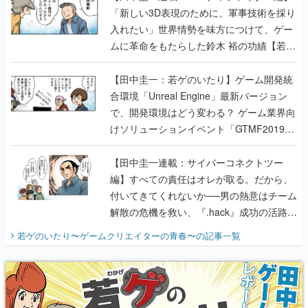
「新しい3D表現のために、軍事技術を採り
入れたい」世界情勢を味方につけて、ゲー
ムに革命をもたらした鈴木 裕の功績【若ゲ
のいたり】
【田中圭一：若ゲのいたり】ゲーム開発統
合環境「Unreal Engine」最新バージョン
で、開発環境はどう変わる？ ゲーム業界向
けソリューションイベント「GTMF2019」
に行って、より理解を深めよう【PR】
【田中圭一連載：サイバーコネクトツー
編】すべての責任はオレが取る。だから、
付いてきてくれないか──男の熱意はチーム
解散の危機を救い、『.hack』成功の活路を
開く。業界の快男児・松山 洋に流れる血は
若ゲのいたり〜ゲームクリエイターの青春〜
の記事一覧
『少年ジャンプ』色だった【若ゲのいた
り】