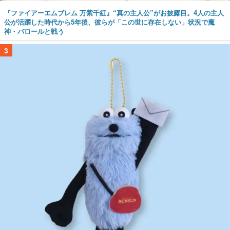
『ファイアーエムブレム 万紫千紅』“真の主人公”がお披露目。4人の主人
公が活躍した時代から5年後、彼らが「この世に存在しない」状況で魔
神・バロールと戦う
3