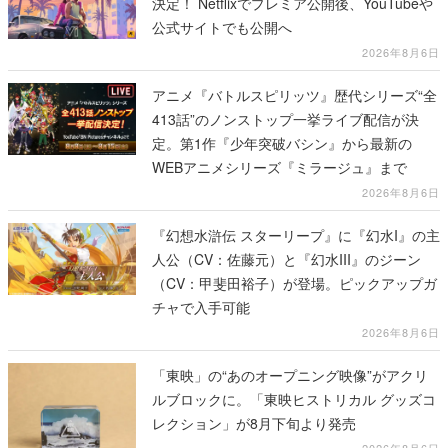
決定！ Netflixでプレミア公開後、YouTubeや
公式サイトでも公開へ
2026年8月6日
アニメ『バトルスピリッツ』歴代シリーズ“全
413話”のノンストップ一挙ライブ配信が決
定。第1作『少年突破バシン』から最新の
WEBアニメシリーズ『ミラージュ』まで
2026年8月6日
『幻想水滸伝 スターリープ』に『幻水I』の主
人公（CV：佐藤元）と『幻水III』のジーン
（CV：甲斐田裕子）が登場。ピックアップガ
チャで入手可能
2026年8月6日
「東映」の“あのオープニング映像”がアクリ
ルブロックに。「東映ヒストリカル グッズコ
レクション」が8月下旬より発売
2026年8月6日