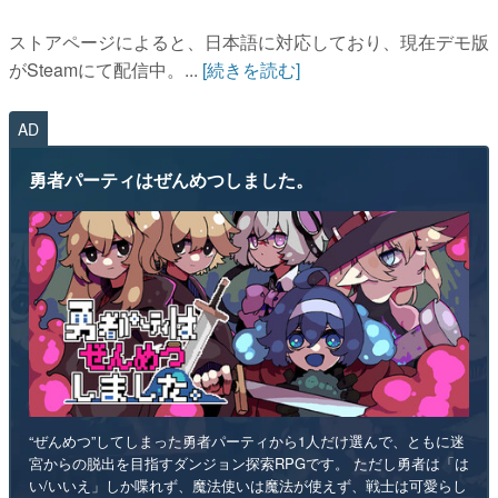
ストアページによると、日本語に対応しており、現在デモ版
がSteamにて配信中。...
[続きを読む]
AD
勇者パーティはぜんめつしました。
“ぜんめつ”してしまった勇者パーティから1人だけ選んで、ともに迷
宮からの脱出を目指すダンジョン探索RPGです。 ただし勇者は「は
い/いいえ」しか喋れず、魔法使いは魔法が使えず、戦士は可愛らし