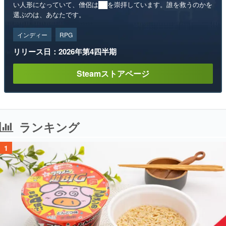
い人形になっていて、僧侶は██を崇拝しています。誰を救うのかを
選ぶのは、あなたです。
インディー
RPG
リリース日：2026年第4四半期
Steamストアページ
ランキング
1