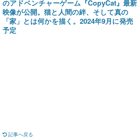
のアドベンチャーゲーム『CopyCat』最新
日本のコンテンツ産業やカルチャーに与えた影響を探る企
映像が公開。猫と人間の絆、そして真の
画です。
「家」とは何かを描く。2024年9月に発売
日本モバイルゲーム産業史
日本のモバイルゲーム史における主要なトピック・タイト
予定
ルを網羅するほか、開発者へのインタビューや識者による
解説を掲載。約20年の歴史が一望できる決定版！
若ゲのいたり〜ゲームクリエイターの青春〜
『うつヌケ』『ペンと箸』等で知られるマンガ家・田中圭
一先生によるゲーム業界レポートマンガです。
なんでゲームは面白い？
ゲーム開発者・hamatsu氏がゲームの魅力を画面や操作の
具体的な形から解き明かしていく、硬派で骨太な評論連載
です。
ゲームが変えた日本語
「経験値」「裏技」「ラスボス」… ゲームにまつわる言葉
の起源や用法の変遷を、コンピューター文化史研究家・タ
イニーP氏が徹底調査。
カテゴリ
記事へ戻る
特集記事