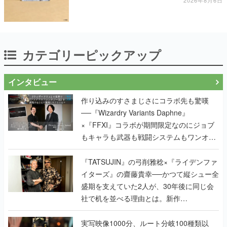
カテゴリーピックアップ
インタビュー
作り込みのすさまじさにコラボ先も驚嘆
──『Wizardry Variants Daphne』
×『FFXI』コラボが期間限定なのにジョブ
もキャラも武器も戦闘システムもワンオフ
で作り込まれた理由を両ディレクターに聞
く
『TATSUJIN』の弓削雅稔×『ライデンファ
イターズ』の齋藤貴幸──かつて縦シュー全
盛期を支えていた2人が、30年後に同じ会
社で机を並べる理由とは。新作
『TATSUJIN EXTREME』で初タッグを組
んだレジェンド2人に訊く開発秘話
実写映像1000分、ルート分岐100種類以