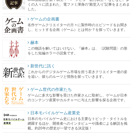
くの人々に読まれた、電ファミ渾身の“殿堂入り”記事をまとめま
した。
ゲームの企画書
名作ゲームクリエイターの方々に製作時のエピソードをお聞き
し、ヒットする企画（ゲーム）とは何か？を探っていきます。
赫本
この物語を解いてはいけない。『赫本』は、〈試験問題〉の形
をした短編ホラー小説集です。
新世代に訊く
これからのデジタルゲーム市場を担う若きクリエイター達の姿
を追い、彼らのルーツと情熱を探っていきます。
ゲーム世代の作家たち
ゲームに多大な影響を受けた作家さんに取材し、ゲームが日本
のコンテンツ産業やカルチャーに与えた影響を探る企画です。
日本モバイルゲーム産業史
日本のモバイルゲーム史における主要なトピック・タイトルを
網羅するほか、開発者へのインタビューや識者による解説を掲
載。約20年の歴史が一望できる決定版！