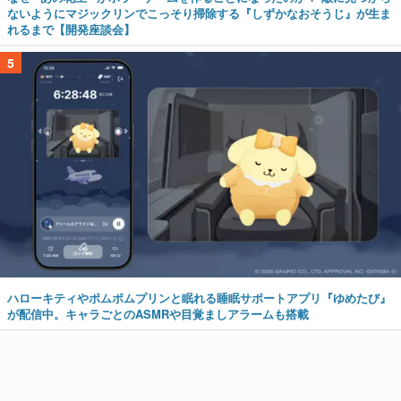
ないようにマジックリンでこっそり掃除する『しずかなおそうじ』が生ま
れるまで【開発座談会】
5
ハローキティやポムポムプリンと眠れる睡眠サポートアプリ『ゆめたび』
が配信中。キャラごとのASMRや目覚ましアラームも搭載