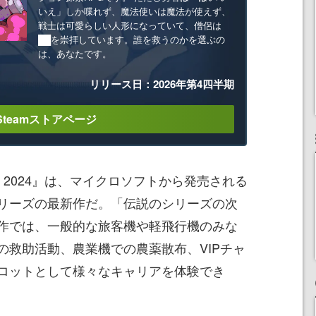
いえ」しか喋れず、魔法使いは魔法が使えず、
戦士は可愛らしい人形になっていて、僧侶は
██を崇拝しています。誰を救うのかを選ぶの
は、あなたです。
リリース日：2026年第4四半期
Steamストアページ
Simulator 2024』は、マイクロソフトから発売される
リーズの最新作だ。「伝説のシリーズの次
作では、一般的な旅客機や軽飛行機のみな
の救助活動、農業機での農薬散布、VIPチャ
ロットとして様々なキャリアを体験でき