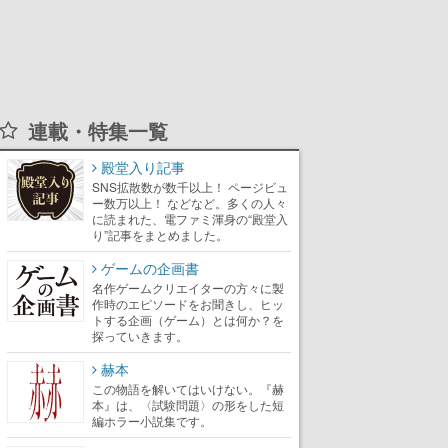
連載・特集一覧
殿堂入り記事
SNS拡散数が数千以上！ ページビュ
ー数万以上！ などなど。多くの人々
に読まれた、電ファミ渾身の“殿堂入
り”記事をまとめました。
ゲームの企画書
名作ゲームクリエイターの方々に製
作時のエピソードをお聞きし、ヒッ
トする企画（ゲーム）とは何か？を
探っていきます。
赫本
この物語を解いてはいけない。『赫
本』は、〈試験問題〉の形をした短
編ホラー小説集です。