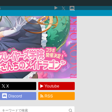
5
X
Youtube
Discord
RSS