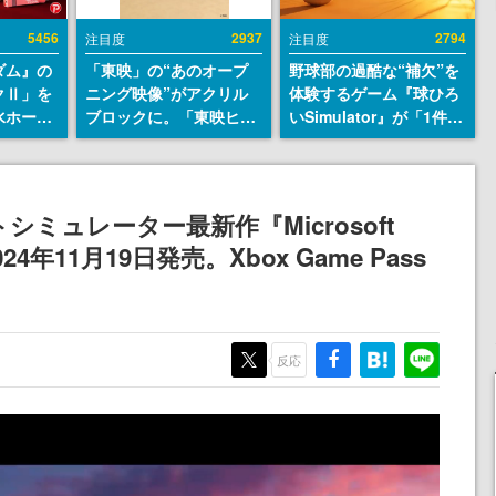
5456
2937
2794
注目度
注目度
ダム』の
「東映」の“あのオープ
野球部の過酷な“補欠”を
クⅡ」を
ニング映像”がアクリル
体験するゲーム『球ひろ
水ホース
ブロックに。「東映ヒス
いSimulator』が「1件」
始。本体
トリカル グッズコレクシ
のウィッシュリストをも
ーソナル
ョン」が8月下旬より発
とにチェコ語に対応し
公国軍の
売
SNSで話題に。『キング
式番号な
ダム・カム』開発元やチ
ミュレーター最新作『Microsoft
ェコのプロ野球選手から
4』2024年11月19日発売。Xbox Game Pass
称賛の声
反応