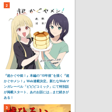
2
『超かぐや姫！』本編の“10年後”を描く『超
かぐやメシ！』Web連載決定。新たなWebマ
ンガレーベル「ビビビコミック」にて特別話
が掲載スタート、あのお話には…まだ続きが
ある！
3