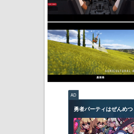
AD
勇者パーティはぜんめつ