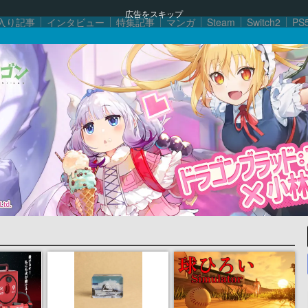
広告をスキップ
入り記事
インタビュー
特集記事
マンガ
Steam
Switch2
PS