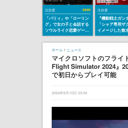
6699
注目度
注目度
「パリィ」や「ローリン
『機動戦士ガン
グ」で女の子と会話する
「シャア専用ザ
ソウルライク恋愛ゲーム
イメージした散
『小早川さんはソウルラ
リールが予約開
イク』無料公開。返事に
にはシャアのパ
失敗すると「YOU
マークやジオン
ホーム
ニュース
DIED」
エンブレム、型
マイクロソフトのフライトシ
どを配置
Flight Simulator 202
で初日からプレイ可能
2024年6月10日 03:04