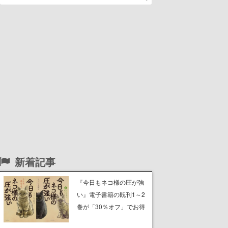
新着記事
『今日もネコ様の圧が強
い』電子書籍の既刊1～2
巻が「30％オフ」でお得
に。ジト目でツンツンし