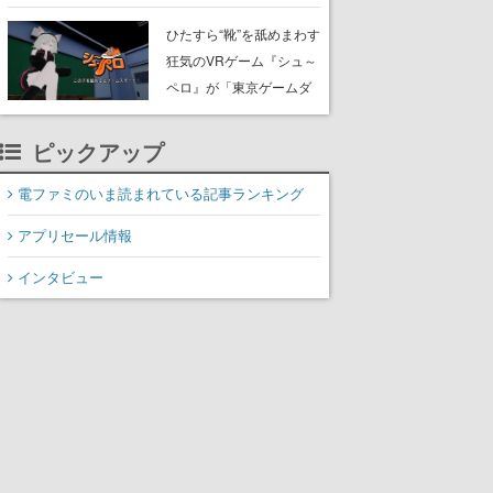
たネコたちと、ネコを溺
愛する人間のすれ違いを
ひたすら“靴”を舐めまわす
描く
狂気のVRゲーム『シュ～
ペロ』が「東京ゲームダ
ンジョン」に展示中。キ
ャッチコピーは「三度の
ピックアップ
飯より靴を舐めよう」と
前のめり。公式アカウン
電ファミのいま読まれている記事ランキング
トも開設され、2026年リ
アプリセール情報
リースに向けて開発中
インタビュー