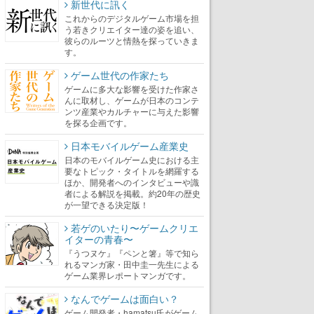
新世代に訊く
これからのデジタルゲーム市場を担
う若きクリエイター達の姿を追い、
彼らのルーツと情熱を探っていきま
す。
ゲーム世代の作家たち
ゲームに多大な影響を受けた作家さ
んに取材し、ゲームが日本のコンテ
ンツ産業やカルチャーに与えた影響
を探る企画です。
日本モバイルゲーム産業史
日本のモバイルゲーム史における主
要なトピック・タイトルを網羅する
ほか、開発者へのインタビューや識
者による解説を掲載。約20年の歴史
が一望できる決定版！
若ゲのいたり〜ゲームクリエ
イターの青春〜
『うつヌケ』『ペンと箸』等で知ら
れるマンガ家・田中圭一先生による
ゲーム業界レポートマンガです。
なんでゲームは面白い？
ゲーム開発者・hamatsu氏がゲーム