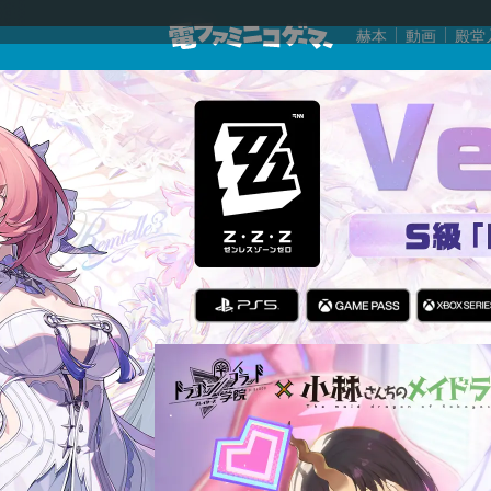
赫本
動画
殿堂