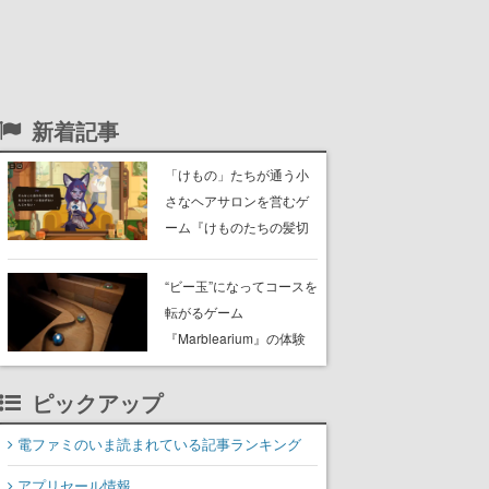
新着記事
「けもの」たちが通う小
さなヘアサロンを営むゲ
ーム『けものたちの髪切
り屋』体験版が配信開
始。悩みを持ったお客様
“ビー玉”になってコースを
と会話を交わし“本当に望
転がるゲーム
んでる髪型”を見つけ出す
『Marblearium』の体験
版がSteamで本日8月7日
より配信。Lo-Fiビートに
ピックアップ
乗って奇妙な空間を探検
電ファミのいま読まれている記事ランキング
アプリセール情報