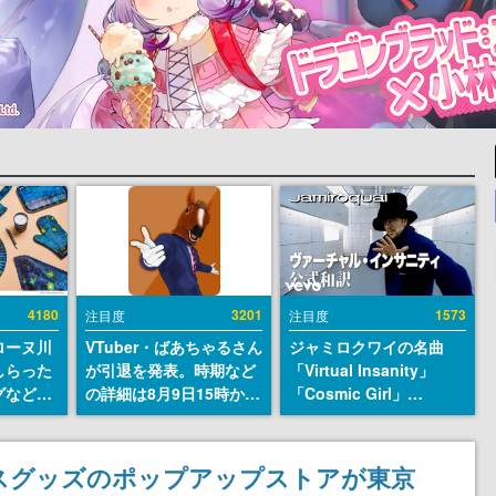
4180
3201
1573
注目度
注目度
ローヌ川
VTuber・ばあちゃるさん
ジャミロクワイの名曲
しらった
が引退を発表。時期など
「Virtual Insanity」
グなどが
の詳細は8月9日15時から
「Cosmic Girl」
時より2
の配信で説明
「Canned Heat」公式日
販売
本語字幕付きMVがいき
なり公開！「SUMMER
イセンスグッズのポップアップストアが東京
SONIC 2026」での9年ぶ