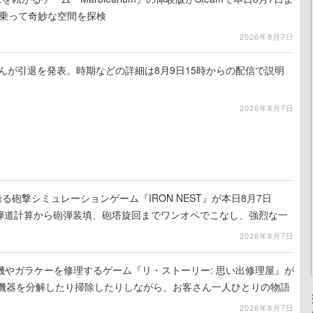
トに乗って奇妙な空間を探検
2026年8月7日
るさんが引退を発表。時期などの詳細は8月9日15時からの配信で説明
2026年8月7日
る砲撃シミュレーションゲーム『IRON NEST』が本日8月7日
。弾道計算から砲弾装填、砲塔旋回までワンオペでこなし、強烈な一
ンある作品
2026年8月7日
機やガラケーを修理するゲーム『リ・ストーリー: 思い出修理屋』が
子機器を分解したり掃除したりしながら、お客さん一人ひとりの物語
2026年8月7日