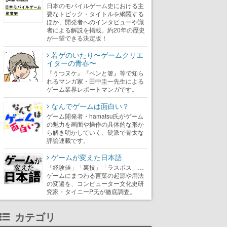
日本のモバイルゲーム史における主
要なトピック・タイトルを網羅する
ほか、開発者へのインタビューや識
者による解説を掲載。約20年の歴史
が一望できる決定版！
若ゲのいたり〜ゲームクリエ
イターの青春〜
『うつヌケ』『ペンと箸』等で知ら
れるマンガ家・田中圭一先生による
ゲーム業界レポートマンガです。
なんでゲームは面白い？
ゲーム開発者・hamatsu氏がゲーム
の魅力を画面や操作の具体的な形か
ら解き明かしていく、硬派で骨太な
評論連載です。
ゲームが変えた日本語
「経験値」「裏技」「ラスボス」…
ゲームにまつわる言葉の起源や用法
の変遷を、コンピューター文化史研
究家・タイニーP氏が徹底調査。
カテゴリ