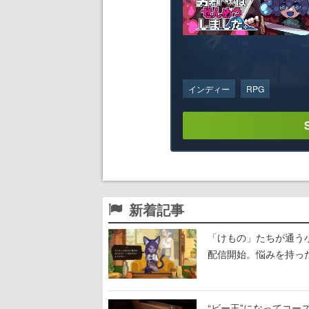
インディー
RPG
新着記事
「けもの」たちが通う
配信開始。悩みを持っ
“ビー玉”になってコース