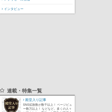
インタビュー
連載・特集一覧
殿堂入り記事
SNS拡散数が数千以上！ ページビュ
ー数万以上！ などなど。多くの人々