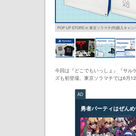
POP UP STORE in 東京ソラマチ(R)購入キャ
今回は『どこでもいっしょ』『サルゲッチ
ズも初登場。東京ソラマチでは6月12日
AD
勇者パーティはぜんめ