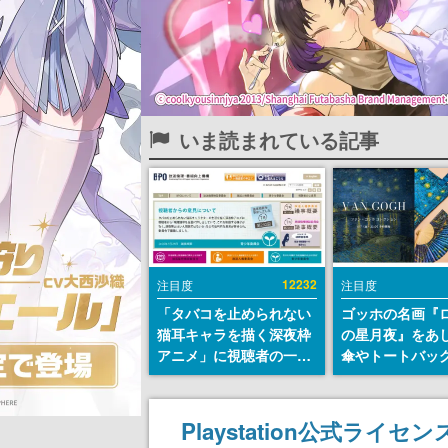
いま読まれている記事
12232
注目度
注目度
「タバコを止められない
ゴッホの名画『
猫耳キャラを描く深夜枠
の星月夜』をあ
アニメ」に視聴者の一部
傘やトートバッ
から批判意見。違法薬物
登場。8月7日21
の使用と思しき描写も含
日間限定で予約
めて、BPOが議論を交わ
Playstation公式ラ
す