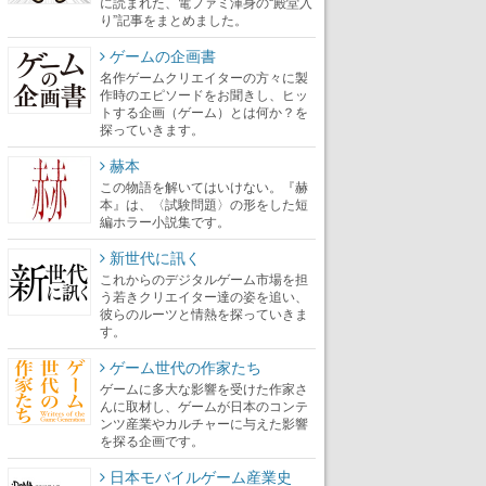
に読まれた、電ファミ渾身の“殿堂入
り”記事をまとめました。
ゲームの企画書
名作ゲームクリエイターの方々に製
作時のエピソードをお聞きし、ヒッ
トする企画（ゲーム）とは何か？を
探っていきます。
赫本
この物語を解いてはいけない。『赫
本』は、〈試験問題〉の形をした短
編ホラー小説集です。
新世代に訊く
これからのデジタルゲーム市場を担
う若きクリエイター達の姿を追い、
彼らのルーツと情熱を探っていきま
す。
ゲーム世代の作家たち
ゲームに多大な影響を受けた作家さ
んに取材し、ゲームが日本のコンテ
ンツ産業やカルチャーに与えた影響
を探る企画です。
日本モバイルゲーム産業史