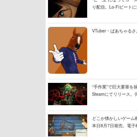
り配信。Lo-Fiビー
VTuber・ばあちゃ
“手作業”で巨大要塞を操
Steamにてリリース
撃をブチかませるロマ
どこか懐かしいゲーム
本日8月7日発売。電
に耳を傾ける