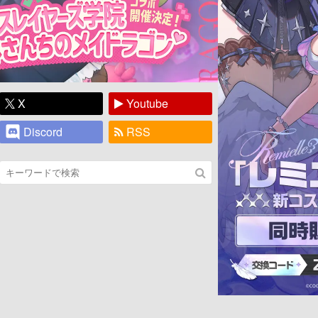
X
Youtube
Discord
RSS