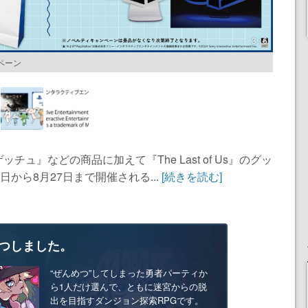
3 / 6
ンペーン
ュ』などの商品に加えて『The Last of Us』のグッ
から8月27日まで開催される...
[続きを読む]
つしました。
“ぜんめつ”してしまった勇者パーティか
ら1人だけ選んで、ともに迷宮からの脱
出を目指すダンジョン探索RPGです。