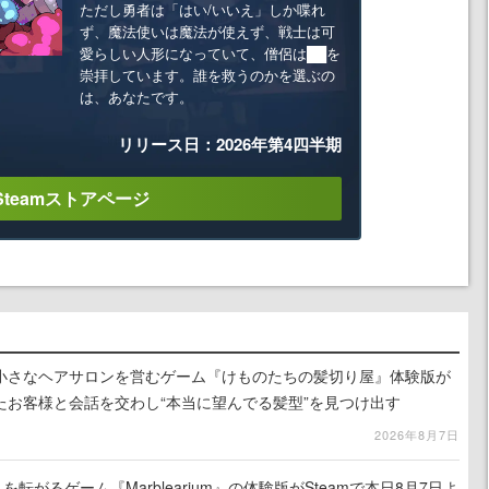
ただし勇者は「はい/いいえ」しか喋れ
ず、魔法使いは魔法が使えず、戦士は可
愛らしい人形になっていて、僧侶は██を
崇拝しています。誰を救うのかを選ぶの
は、あなたです。
リリース日：2026年第4四半期
Steamストアページ
小さなヘアサロンを営むゲーム『けものたちの髪切り屋』体験版が
たお客様と会話を交わし“本当に望んでる髪型”を見つけ出す
2026年8月7日
を転がるゲーム『Marblearium』の体験版がSteamで本日8月7日よ