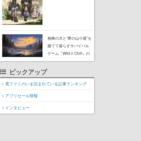
らが登壇する舞台挨拶も
実施
相棒の犬と“夢の山小屋”を
建てて暮らすサバイバル
ゲーム『Wild n Chill』の
体験版がSteamで配信
中。ドット絵の大自然
ピックアップ
で、喧騒を忘れよう
電ファミのいま読まれている記事ランキング
アプリセール情報
インタビュー