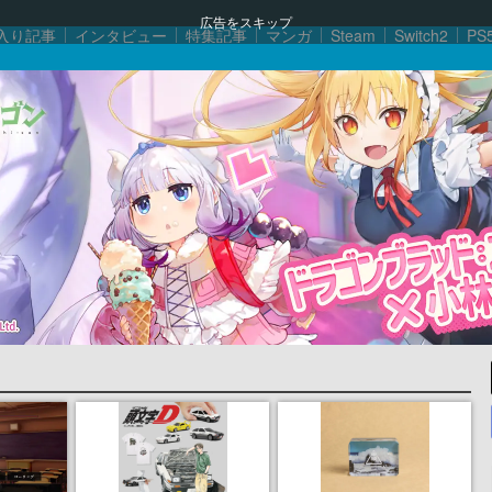
広告をスキップ
入り記事
インタビュー
特集記事
マンガ
Steam
Switch2
PS