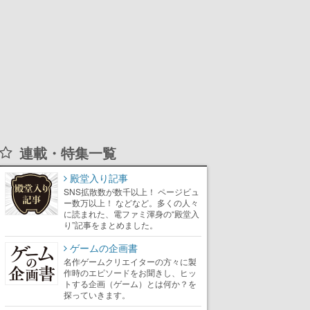
連載・特集一覧
殿堂入り記事
SNS拡散数が数千以上！ ページビュ
ー数万以上！ などなど。多くの人々
に読まれた、電ファミ渾身の“殿堂入
り”記事をまとめました。
ゲームの企画書
名作ゲームクリエイターの方々に製
作時のエピソードをお聞きし、ヒッ
トする企画（ゲーム）とは何か？を
探っていきます。