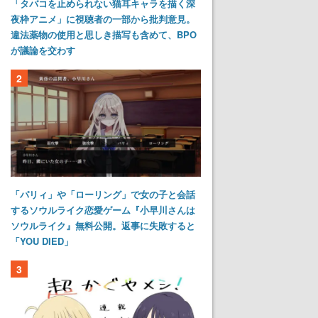
「タバコを止められない猫耳キャラを描く深
夜枠アニメ」に視聴者の一部から批判意見。
違法薬物の使用と思しき描写も含めて、BPO
が議論を交わす
2
「パリィ」や「ローリング」で女の子と会話
するソウルライク恋愛ゲーム『小早川さんは
ソウルライク』無料公開。返事に失敗すると
「YOU DIED」
3