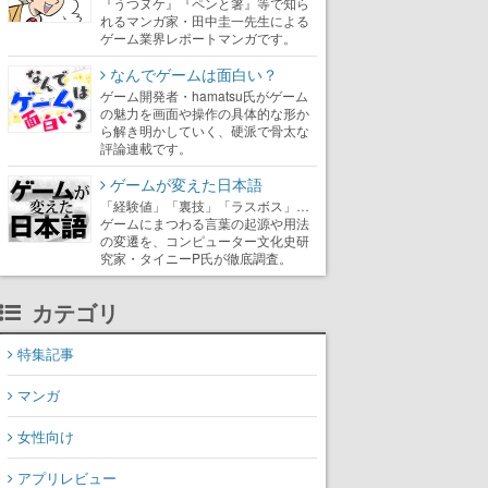
『うつヌケ』『ペンと箸』等で知ら
れるマンガ家・田中圭一先生による
ゲーム業界レポートマンガです。
なんでゲームは面白い？
ゲーム開発者・hamatsu氏がゲーム
の魅力を画面や操作の具体的な形か
ら解き明かしていく、硬派で骨太な
評論連載です。
ゲームが変えた日本語
「経験値」「裏技」「ラスボス」…
ゲームにまつわる言葉の起源や用法
の変遷を、コンピューター文化史研
究家・タイニーP氏が徹底調査。
カテゴリ
特集記事
マンガ
女性向け
アプリレビュー