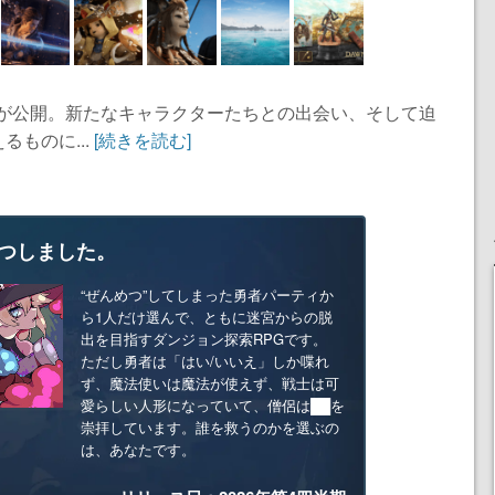
像が公開。新たなキャラクターたちとの出会い、そして迫
ものに...
[続きを読む]
つしました。
“ぜんめつ”してしまった勇者パーティか
ら1人だけ選んで、ともに迷宮からの脱
出を目指すダンジョン探索RPGです。
ただし勇者は「はい/いいえ」しか喋れ
ず、魔法使いは魔法が使えず、戦士は可
愛らしい人形になっていて、僧侶は██を
崇拝しています。誰を救うのかを選ぶの
は、あなたです。