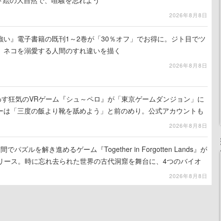
ット絵の大自然で、喧騒を忘れよう
2026年8月8日
強い』電子書籍の既刊1～2巻が「30％オフ」でお得に。ジト目でツ
、ネコを溺愛する人間のすれ違いを描く
2026年8月8日
わす狂気のVRゲーム『シュ～ペロ』が「東京ゲームダンジョン」に
ーは「三度の飯より靴を舐めよう」と前のめり。公式アカウントも
リースに向けて開発中
2026年8月8日
ズルを解き進めるゲーム『Together in Forgotten Lands』が
でリリース。時に忘れ去られた世界の古代洞窟を舞台に、4つのバイオ
出を目指す
2026年8月8日