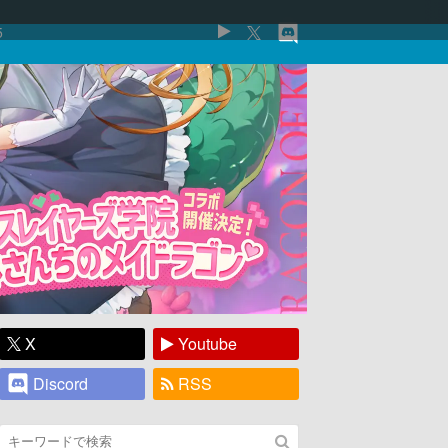
5
X
Youtube
Discord
RSS