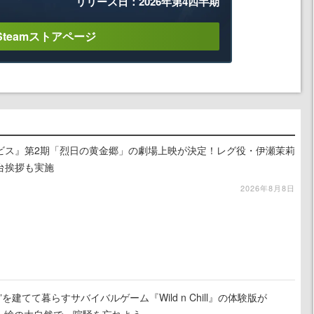
リリース日：2026年第4四半期
Steamストアページ
ビス』第2期「烈日の黄金郷」の劇場上映が決定！レグ役・伊瀬茉莉
台挨拶も実施
2026年8月8日
を建てて暮らすサバイバルゲーム『Wild n Chill』の体験版が