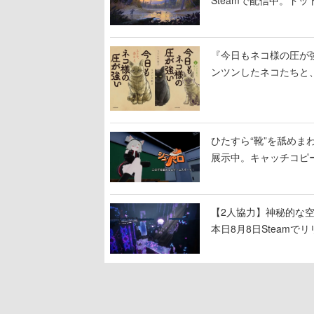
Steamで配信中。ド
『今日もネコ様の圧が
ンツンしたネコたちと
ひたすら“靴”を舐めま
展示中。キャッチコピ
開設され、2026年リ
【2人協力】神秘的な空間でパ
本日8月8日Steam
ームを探索しながら脱