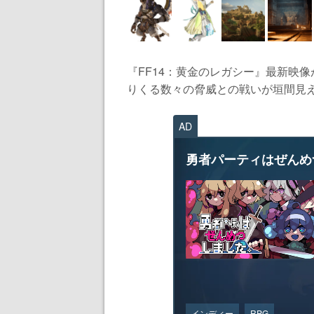
『FF14：黄金のレガシー』最新映
りくる数々の脅威との戦いが垣間見える
AD
勇者パーティはぜんめ
インディー
RPG