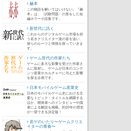
赫本
この物語を解いてはいけない。『赫
本』は、〈試験問題〉の形をした短
編ホラー小説集です。
新世代に訊く
これからのデジタルゲーム市場を担
う若きクリエイター達の姿を追い、
彼らのルーツと情熱を探っていきま
す。
ゲーム世代の作家たち
ゲームに多大な影響を受けた作家さ
んに取材し、ゲームが日本のコンテ
ンツ産業やカルチャーに与えた影響
を探る企画です。
日本モバイルゲーム産業史
日本のモバイルゲーム史における主
要なトピック・タイトルを網羅する
ほか、開発者へのインタビューや識
者による解説を掲載。約20年の歴史
が一望できる決定版！
若ゲのいたり〜ゲームクリエ
イターの青春〜