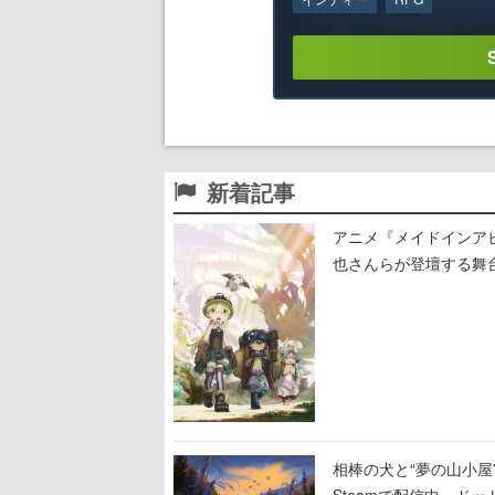
新着記事
アニメ『メイドインア
也さんらが登壇する舞
相棒の犬と“夢の山小屋”