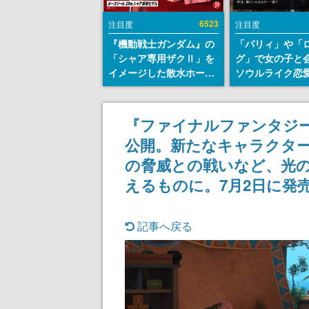
6523
注目度
注目度
『機動戦士ガンダム』の
「パリィ」や「
「シャア専用ザクⅡ」を
グ」で女の子と
イメージした散水ホース
ソウルライク恋
リールが予約開始。本体
『小早川さんは
にはシャアのパーソナル
イク』無料公開
マークやジオン公国軍の
失敗すると「YO
『ファイナルファンタジー
エンブレム、型式番号な
DIED」
公開。新たなキャラクタ
どを配置
の脅威との戦いなど、光
えるものに。7月2日に発
記事へ戻る