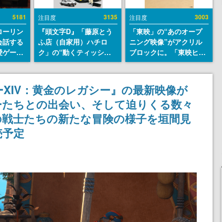
5181
3135
3003
注目度
注目度
ローリン
『頭文字D』「藤原とう
「東映」の“あのオープ
会話する
ふ店（自家用）ハチロ
ニング映像”がアクリル
愛ゲーム
ク」の“動くティッシュ
ブロックに。「東映ヒス
ソウルラ
ケース”が買えるポップ
トリカル グッズコレクシ
。返事に
アップショップが開催
ョン」が8月下旬より発
U
へ。マンガの舞台である
売
XIV：黄金のレガシー』の最新映像が
群馬の「イオンモール高
ーたちとの出会い、そして迫りくる数々
崎」にて、8月11日から8
月20日までの期間限定で
の戦士たちの新たな冒険の様子を垣間見
開催予定
売予定