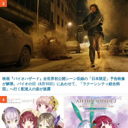
3
映画『バイオハザード』全世界初公開シーン収録の「日本限定」予告映像
が解禁。バイオの日（8月10日）にあわせて、「ラクーンシティ総合病
院」へ行く配達人の姿が披露
4