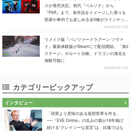
スが発売決定。初代『ペルソナ』から
『P5R』まで、各作品をイメージした香りを
部屋や車内でも楽しめる全5種がラインナッ
プ、予約受付は8月17日12時より開始
2026年8月10日
リメイク版『パンツァードラグーン ツヴァ
イ』最新体験版がSteamにて配信開始。「第2
ステージ」やルート分岐、ドラゴンの進化を
体験可能に
2026年8月10日
カテゴリーピックアップ
インタビュー
「現実より意味のある仮想世界を作る」
──『EVE Online』の生みの親が18年掲げ
続ける”クレイジーな宣言”は、比喩ではな