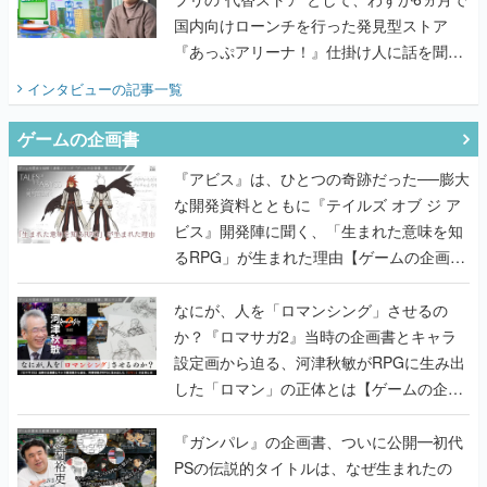
国内向けローンチを行った発見型ストア
『あっぷアリーナ！』仕掛け人に話を聞い
てみた
インタビュー
の記事一覧
ゲームの企画書
『アビス』は、ひとつの奇跡だった──膨大
な開発資料とともに『テイルズ オブ ジ ア
ビス』開発陣に聞く、「生まれた意味を知
るRPG」が生まれた理由【ゲームの企画
書】
なにが、人を「ロマンシング」させるの
か？『ロマサガ2』当時の企画書とキャラ
設定画から迫る、河津秋敏がRPGに生み出
した「ロマン」の正体とは【ゲームの企画
書】
『ガンパレ』の企画書、ついに公開━初代
PSの伝説的タイトルは、なぜ生まれたの