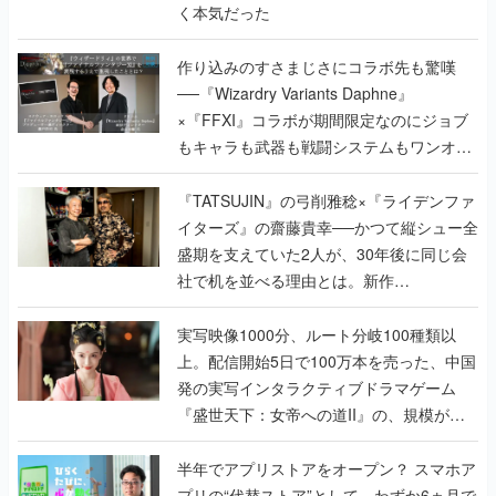
く本気だった
作り込みのすさまじさにコラボ先も驚嘆
──『Wizardry Variants Daphne』
×『FFXI』コラボが期間限定なのにジョブ
もキャラも武器も戦闘システムもワンオフ
で作り込まれた理由を両ディレクターに聞
く
『TATSUJIN』の弓削雅稔×『ライデンファ
イターズ』の齋藤貴幸──かつて縦シュー全
盛期を支えていた2人が、30年後に同じ会
社で机を並べる理由とは。新作
『TATSUJIN EXTREME』で初タッグを組
んだレジェンド2人に訊く開発秘話
実写映像1000分、ルート分岐100種類以
上。配信開始5日で100万本を売った、中国
発の実写インタラクティブドラマゲーム
『盛世天下：女帝への道II』の、規模が違
うこだわりをプロデューサーに聞いた
半年でアプリストアをオープン？ スマホア
プリの“代替ストア”として、わずか6ヵ月で