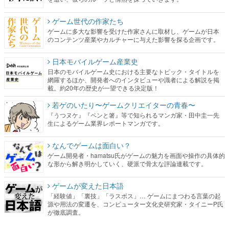
ゲーム世代の作家たち
ゲームに多大な影響を受けた作家さんに取材し、ゲームが日本
のコンテンツ産業やカルチャーに与えた影響を探る企画です。
日本モバイルゲーム産業史
日本のモバイルゲーム史における主要なトピック・タイトルを
網羅するほか、開発者へのインタビューや識者による解説を掲
載。約20年の歴史が一望できる決定版！
若ゲのいたり〜ゲームクリエイターの青春〜
『うつヌケ』『ペンと箸』等で知られるマンガ家・田中圭一先
生によるゲーム業界レポートマンガです。
なんでゲームは面白い？
ゲーム開発者・hamatsu氏がゲームの魅力を画面や操作の具体的
な形から解き明かしていく、硬派で骨太な評論連載です。
ゲームが変えた日本語
「経験値」「裏技」「ラスボス」… ゲームにまつわる言葉の起
源や用法の変遷を、コンピューター文化史研究家・タイニーP氏
が徹底調査。