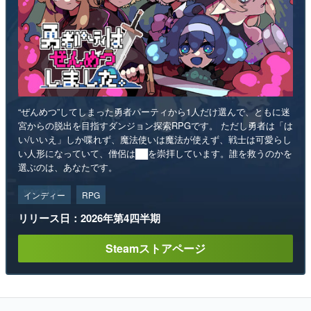
“ぜんめつ”してしまった勇者パーティから1人だけ選んで、ともに迷
宮からの脱出を目指すダンジョン探索RPGです。 ただし勇者は「は
い/いいえ」しか喋れず、魔法使いは魔法が使えず、戦士は可愛らし
い人形になっていて、僧侶は██を崇拝しています。誰を救うのかを
選ぶのは、あなたです。
インディー
RPG
リリース日：2026年第4四半期
Steamストアページ