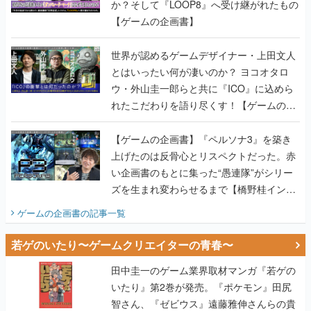
か？そして『LOOP8』へ受け継がれたもの
【ゲームの企画書】
世界が認めるゲームデザイナー・上田文人
とはいったい何が凄いのか？ ヨコオタロ
ウ・外山圭一郎らと共に『ICO』に込めら
れたこだわりを語り尽くす！【ゲームの企
画書】
【ゲームの企画書】『ペルソナ3』を築き
上げたのは反骨心とリスペクトだった。赤
い企画書のもとに集った“愚連隊”がシリー
ズを生まれ変わらせるまで【橋野桂インタ
ビュー】
ゲームの企画書
の記事一覧
若ゲのいたり〜ゲームクリエイターの青春〜
田中圭一のゲーム業界取材マンガ『若ゲの
いたり』第2巻が発売。『ポケモン』田尻
智さん、『ゼビウス』遠藤雅伸さんらの貴