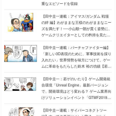
重なエピソードを収録
【田中圭一連載：アイマス/ガンダム 戦場
の絆 編】わがままな王様のわがままなニー
ズを満たす！──小山順一朗が貫く姿勢に、
ゲームクリエイターとしての矜持を見た
【若ゲのいたり最終回】
【田中圭一連載：バーチャファイター編】
「新しい3D表現のために、軍事技術を採り
入れたい」世界情勢を味方につけて、ゲー
ムに革命をもたらした鈴木 裕の功績【若ゲ
のいたり】
【田中圭一：若ゲのいたり】ゲーム開発統
合環境「Unreal Engine」最新バージョン
で、開発環境はどう変わる？ ゲーム業界向
けソリューションイベント「GTMF2019」
に行って、より理解を深めよう【PR】
【田中圭一連載：サイバーコネクトツー