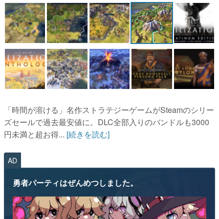
マンガ
女性向け
アプリレビュー
その他
電ファミニコゲーマーとは？
「時間が溶ける」名作ストラテジーゲームがSteamのシリー
運営：株式会社マレ
ズセールで過去最安値に。DLC全部入りのバンドルも3000
円未満と超お得...
[続きを読む]
AD
勇者パーティはぜんめつしました。