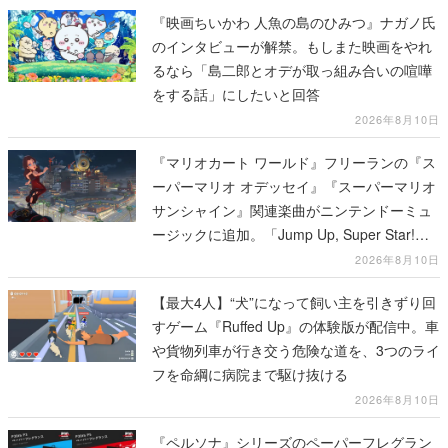
『映画ちいかわ 人魚の島のひみつ』ナガノ氏
のインタビューが解禁。もしまた映画をやれ
るなら「島二郎とオデが取っ組み合いの喧嘩
をする話」にしたいと回答
2026年8月10日
『マリオカート ワールド』フリーランの『ス
ーパーマリオ オデッセイ』『スーパーマリオ
サンシャイン』関連楽曲がニンテンドーミュ
ージックに追加。「Jump Up, Super Star!」
「ドルピックタウン」など計14曲が配信
2026年8月10日
【最大4人】“犬”になって飼い主を引きずり回
すゲーム『Ruffed Up』の体験版が配信中。車
や貨物列車が行き交う危険な道を、3つのライ
フを命綱に病院まで駆け抜ける
2026年8月10日
『ペルソナ』シリーズのペーパーフレグラン