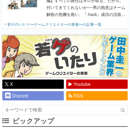
編】すべての責任はオレが取る。だから、
付いてきてくれないか──男の熱意はチーム
解散の危機を救い、『.hack』成功の活路を
開く。業界の快男児・松山 洋に流れる血は
若ゲのいたり〜ゲームクリエイターの青春〜
の記事一覧
『少年ジャンプ』色だった【若ゲのいた
り】
X
Youtube
Discord
RSS
ピックアップ