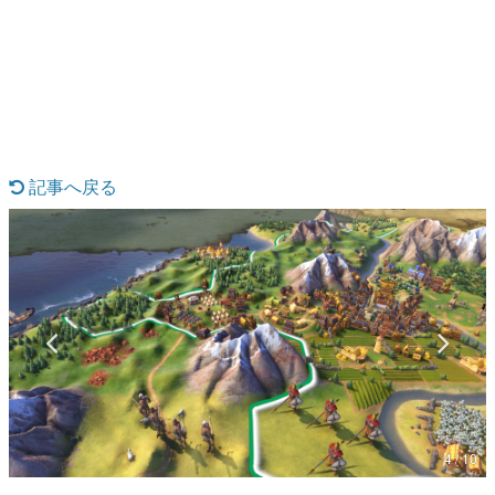
日本のコンテンツ産業やカルチャーに与えた影響を探る企
画です。
日本モバイルゲーム産業史
日本のモバイルゲーム史における主要なトピック・タイト
ルを網羅するほか、開発者へのインタビューや識者による
解説を掲載。約20年の歴史が一望できる決定版！
若ゲのいたり〜ゲームクリエイターの青春〜
『うつヌケ』『ペンと箸』等で知られるマンガ家・田中圭
記事へ戻る
一先生によるゲーム業界レポートマンガです。
なんでゲームは面白い？
ゲーム開発者・hamatsu氏がゲームの魅力を画面や操作の
具体的な形から解き明かしていく、硬派で骨太な評論連載
です。
ゲームが変えた日本語
「経験値」「裏技」「ラスボス」… ゲームにまつわる言葉
の起源や用法の変遷を、コンピューター文化史研究家・タ
イニーP氏が徹底調査。
カテゴリ
4 / 10
特集記事