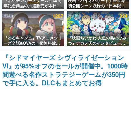
『ポケモンカードゲーム』30周
映画『バイオハザード』全世界
年記念商品の抽選販売が本日12
初公開シーン収録の「日本限
インタビュー
時より開始。拡張パック「30th
定」予告映像が解禁。バイオの
注目度
1287
注目度
924
CELEBRATION」のボックス
日（8月10日）にあわせて、
連載・特集一覧
に、「プレミアムデッキセット
「ラクーンシティ総合病院」へ
エーフィ・ブラッキー」
行く配達人の姿が披露
「FUTURISTIC BOX」の計3商
殿堂入り記事
品
『ゆるキャン△』TVアニメシリ
『映画ちいかわ 人魚の島のひみ
SNS拡散数が数千以上！ ページビュー数万以上！ などな
ど。多くの人々に読まれた、電ファミ渾身の“殿堂入り”記
ーズ全話&OVAの一挙無料放送
つ』ナガノ氏のインタビューが
事をまとめました。
がABEMAで開催決定。8月11日
解禁。もしまた映画をやれるな
「山の日」の午前0時から実施
ら「島二郎とオデが取っ組み合
『シドマイヤーズ シヴィライゼーション
ゲームの企画書
いの喧嘩をする話」にしたいと
名作ゲームクリエイターの方々に製作時のエピソードをお
VI』が95%オフのセールが開催中。1000時
回答
聞きし、ヒットする企画（ゲーム）とは何か？を探ってい
きます。
間遊べる名作ストラテジーゲームが350円
赫本
で手に入る。DLCもまとめてお得
この物語を解いてはいけない。『赫本』は、〈試験問題〉
の形をした短編ホラー小説集です。
新世代に訊く
これからのデジタルゲーム市場を担う若きクリエイター達
の姿を追い、彼らのルーツと情熱を探っていきます。
ゲーム世代の作家たち
ゲームに多大な影響を受けた作家さんに取材し、ゲームが