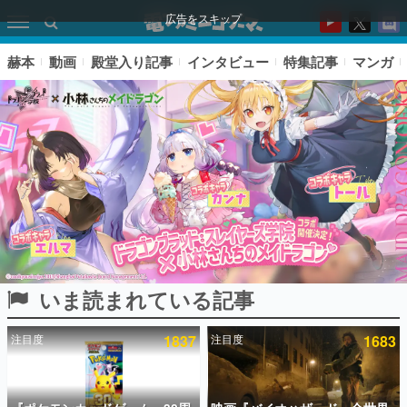
広告をスキップ
赫本
動画
殿堂入り記事
インタビュー
特集記事
マンガ
いま読まれている記事
ピックアップ
注目度
1837
注目度
1683
電ファミのいま読まれている記事ランキング
アプリセール情報