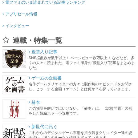
電ファミのいま読まれている記事ランキング
アプリセール情報
インタビュー
連載・特集一覧
殿堂入り記事
SNS拡散数が数千以上！ ページビュー数万以上！ などなど。多
くの人々に読まれた、電ファミ渾身の“殿堂入り”記事をまとめま
した。
ゲームの企画書
名作ゲームクリエイターの方々に製作時のエピソードをお聞き
し、ヒットする企画（ゲーム）とは何か？を探っていきます。
赫本
この物語を解いてはいけない。『赫本』は、〈試験問題〉の形
をした短編ホラー小説集です。
新世代に訊く
これからのデジタルゲーム市場を担う若きクリエイター達の姿
を追い、彼らのルーツと情熱を探っていきます。