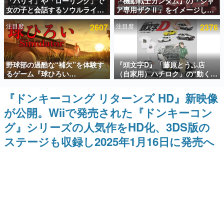
「パリィ」や「ローリング」で
『機動戦士ガンダム』の「シャ
女の子と会話するソウルライク
ア専用ザクⅡ」をイメージした
インタビュー
恋愛ゲーム『小早川さんはソウ
散水ホースリールが予約開始。
注目度
2607
注目度
2376
ルライク』無料公開。返事に失
本体にはシャアのパーソナルマ
連載・特集一覧
敗すると「YOU DIED」
ークやジオン公国軍のエンブレ
ム、型式番号などを配置
殿堂入り記事
野球部の過酷な“補欠”を体験す
『頭文字D』「藤原とうふ店
SNS拡散数が数千以上！ ページビュー数万以上！ などな
ど。多くの人々に読まれた、電ファミ渾身の“殿堂入り”記
るゲーム『球ひろい
（自家用）ハチロク」の“動くテ
事をまとめました。
Simulator』が「1件」のウィッ
ィッシュケース”が買えるポップ
シュリストをもとにチェコ語に
アップショップが開催へ。マン
『ドンキーコング リターンズ HD』新映像
ゲームの企画書
対応しSNSで話題に。『キング
ガの舞台である群馬の「イオン
名作ゲームクリエイターの方々に製作時のエピソードをお
が公開。Wiiで発売された『ドンキーコン
ダム・カム』開発元やチェコの
モール高崎」にて、8月11日か
聞きし、ヒットする企画（ゲーム）とは何か？を探ってい
プロ野球選手から称賛の声
ら8月20日までの期間限定で開
きます。
グ』シリーズの人気作をHD化、3DS版の
催予定
赫本
ステージも収録し2025年1月16日に発売へ
この物語を解いてはいけない。『赫本』は、〈試験問題〉
の形をした短編ホラー小説集です。
新世代に訊く
これからのデジタルゲーム市場を担う若きクリエイター達
の姿を追い、彼らのルーツと情熱を探っていきます。
ゲーム世代の作家たち
ゲームに多大な影響を受けた作家さんに取材し、ゲームが