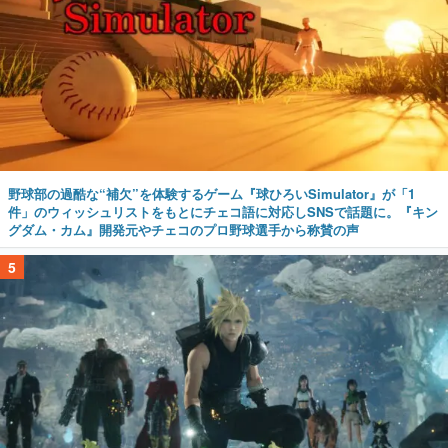
野球部の過酷な“補欠”を体験するゲーム『球ひろいSimulator』が「1
件」のウィッシュリストをもとにチェコ語に対応しSNSで話題に。『キン
グダム・カム』開発元やチェコのプロ野球選手から称賛の声
5