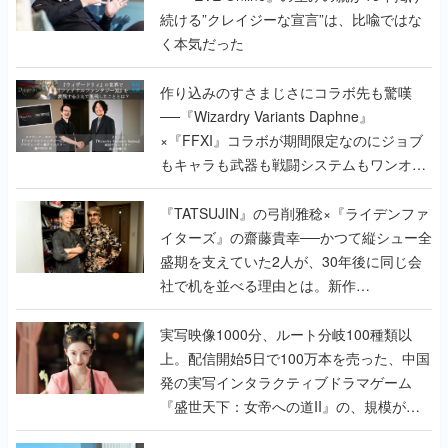
続ける”クレイジーな宣言”は、比喩ではな
く本気だった
作り込みのすさまじさにコラボ先も驚嘆
──『Wizardry Variants Daphne』
×『FFXI』コラボが期間限定なのにジョブ
もキャラも武器も戦闘システムもワンオフ
で作り込まれた理由を両ディレクターに聞
く
『TATSUJIN』の弓削雅稔×『ライデンファ
イターズ』の齋藤貴幸──かつて縦シュー全
盛期を支えていた2人が、30年後に同じ会
社で机を並べる理由とは。新作
『TATSUJIN EXTREME』で初タッグを組
んだレジェンド2人に訊く開発秘話
実写映像1000分、ルート分岐100種類以
上。配信開始5日で100万本を売った、中国
発の実写インタラクティブドラマゲーム
『盛世天下：女帝への道II』の、規模が違
うこだわりをプロデューサーに聞いた