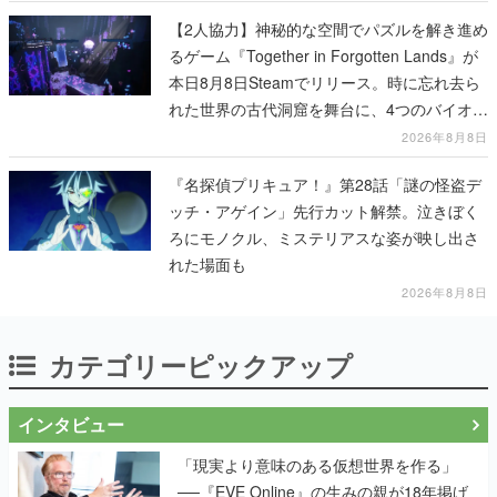
【2人協力】神秘的な空間でパズルを解き進め
るゲーム『Together in Forgotten Lands』が
本日8月8日Steamでリリース。時に忘れ去ら
れた世界の古代洞窟を舞台に、4つのバイオー
ムを探索しながら脱出を目指す
2026年8月8日
『名探偵プリキュア！』第28話「謎の怪盗デ
ッチ・アゲイン」先行カット解禁。泣きぼく
ろにモノクル、ミステリアスな姿が映し出さ
れた場面も
2026年8月8日
カテゴリーピックアップ
インタビュー
「現実より意味のある仮想世界を作る」
──『EVE Online』の生みの親が18年掲げ