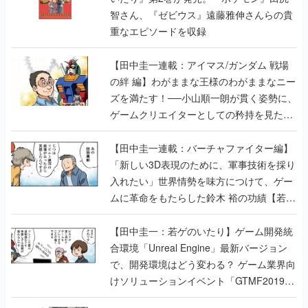
智さん、『ゼビウス』遠藤雅伸さんらの貴
重なエピソードを収録
【田中圭一連載：アイマス/ガンダム 戦場
の絆 編】わがままな王様のわがままなニー
ズを満たす！──小山順一朗が貫く姿勢に、
ゲームクリエイターとしての矜持を見た
【若ゲのいたり最終回】
【田中圭一連載：バーチャファイター編】
「新しい3D表現のために、軍事技術を採り
入れたい」世界情勢を味方につけて、ゲー
ムに革命をもたらした鈴木 裕の功績【若ゲ
のいたり】
【田中圭一：若ゲのいたり】ゲーム開発統
合環境「Unreal Engine」最新バージョン
で、開発環境はどう変わる？ ゲーム業界向
けソリューションイベント「GTMF2019」
に行って、より理解を深めよう【PR】