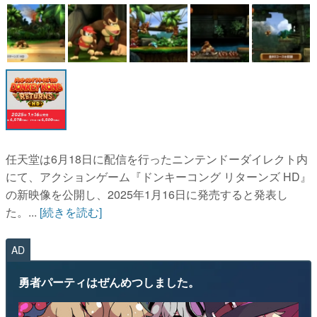
マンガ
女性向け
アプリレビュー
その他
電ファミニコゲーマーとは？
任天堂は6月18日に配信を行ったニンテンドーダイレクト内
運営：株式会社マレ
にて、アクションゲーム『ドンキーコング リターンズ HD』
の新映像を公開し、2025年1月16日に発売すると発表し
た。...
[続きを読む]
AD
勇者パーティはぜんめつしました。