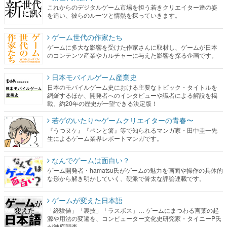
これからのデジタルゲーム市場を担う若きクリエイター達の姿
を追い、彼らのルーツと情熱を探っていきます。
ゲーム世代の作家たち
ゲームに多大な影響を受けた作家さんに取材し、ゲームが日本
のコンテンツ産業やカルチャーに与えた影響を探る企画です。
日本モバイルゲーム産業史
日本のモバイルゲーム史における主要なトピック・タイトルを
網羅するほか、開発者へのインタビューや識者による解説を掲
載。約20年の歴史が一望できる決定版！
若ゲのいたり〜ゲームクリエイターの青春〜
『うつヌケ』『ペンと箸』等で知られるマンガ家・田中圭一先
生によるゲーム業界レポートマンガです。
なんでゲームは面白い？
ゲーム開発者・hamatsu氏がゲームの魅力を画面や操作の具体的
な形から解き明かしていく、硬派で骨太な評論連載です。
ゲームが変えた日本語
「経験値」「裏技」「ラスボス」… ゲームにまつわる言葉の起
源や用法の変遷を、コンピューター文化史研究家・タイニーP氏
が徹底調査。