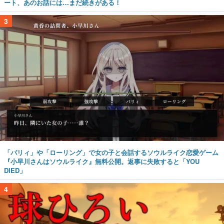
ート、あのお話には…まだ続きがある！
3
「パリィ」や「ローリング」で女の子と会話するソウルライク恋愛ゲーム
『小早川さんはソウルライク』無料公開。返事に失敗すると「YOU
DIED」
4