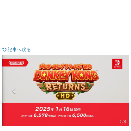
日本のコンテンツ産業やカルチャーに与えた影響を探る企
画です。
日本モバイルゲーム産業史
日本のモバイルゲーム史における主要なトピック・タイト
ルを網羅するほか、開発者へのインタビューや識者による
解説を掲載。約20年の歴史が一望できる決定版！
若ゲのいたり〜ゲームクリエイターの青春〜
『うつヌケ』『ペンと箸』等で知られるマンガ家・田中圭
記事へ戻る
一先生によるゲーム業界レポートマンガです。
なんでゲームは面白い？
ゲーム開発者・hamatsu氏がゲームの魅力を画面や操作の
具体的な形から解き明かしていく、硬派で骨太な評論連載
です。
ゲームが変えた日本語
「経験値」「裏技」「ラスボス」… ゲームにまつわる言葉
の起源や用法の変遷を、コンピューター文化史研究家・タ
イニーP氏が徹底調査。
カテゴリ
6 / 6
特集記事