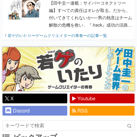
【田中圭一連載：サイバーコネクトツー
編】すべての責任はオレが取る。だから、
付いてきてくれないか──男の熱意はチーム
解散の危機を救い、『.hack』成功の活路を
開く。業界の快男児・松山 洋に流れる血は
若ゲのいたり〜ゲームクリエイターの青春〜
の記事一覧
『少年ジャンプ』色だった【若ゲのいた
り】
X
Youtube
Discord
RSS
ピックアップ