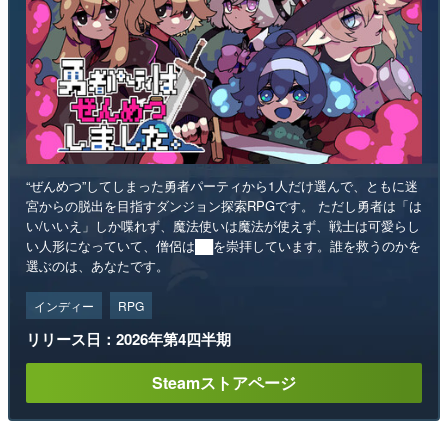
“ぜんめつ”してしまった勇者パーティから1人だけ選んで、ともに迷
宮からの脱出を目指すダンジョン探索RPGです。 ただし勇者は「は
い/いいえ」しか喋れず、魔法使いは魔法が使えず、戦士は可愛らし
い人形になっていて、僧侶は██を崇拝しています。誰を救うのかを
選ぶのは、あなたです。
インディー
RPG
リリース日：2026年第4四半期
Steamストアページ