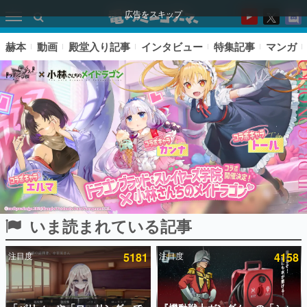
広告をスキップ
赫本
動画
殿堂入り記事
インタビュー
特集記事
マンガ
いま読まれている記事
ピックアップ
注目度
5181
注目度
4158
電ファミのいま読まれている記事ランキング
アプリセール情報