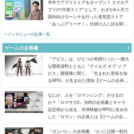
半年でアプリストアをオープン？ スマホア
プリの“代替ストア”として、わずか6ヵ月で
国内向けローンチを行った発見型ストア
『あっぷアリーナ！』仕掛け人に話を聞い
てみた
インタビュー
の記事一覧
ゲームの企画書
『アビス』は、ひとつの奇跡だった──膨大
な開発資料とともに『テイルズ オブ ジ ア
ビス』開発陣に聞く、「生まれた意味を知
るRPG」が生まれた理由【ゲームの企画
書】
なにが、人を「ロマンシング」させるの
か？『ロマサガ2』当時の企画書とキャラ
設定画から迫る、河津秋敏がRPGに生み出
した「ロマン」の正体とは【ゲームの企画
書】
『ガンパレ』の企画書、ついに公開━初代