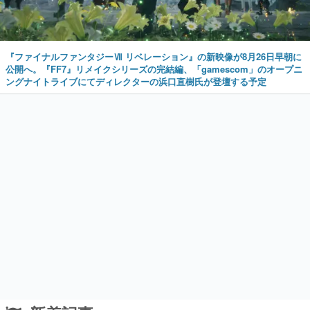
『ファイナルファンタジーⅦ リベレーション』の新映像が8月26日早朝に
公開へ。『FF7』リメイクシリーズの完結編、「gamescom」のオープニ
ングナイトライブにてディレクターの浜口直樹氏が登壇する予定