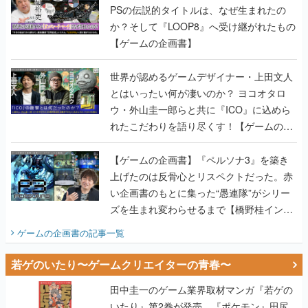
PSの伝説的タイトルは、なぜ生まれたの
か？そして『LOOP8』へ受け継がれたもの
【ゲームの企画書】
世界が認めるゲームデザイナー・上田文人
とはいったい何が凄いのか？ ヨコオタロ
ウ・外山圭一郎らと共に『ICO』に込めら
れたこだわりを語り尽くす！【ゲームの企
画書】
【ゲームの企画書】『ペルソナ3』を築き
上げたのは反骨心とリスペクトだった。赤
い企画書のもとに集った“愚連隊”がシリー
ズを生まれ変わらせるまで【橋野桂インタ
ビュー】
ゲームの企画書
の記事一覧
若ゲのいたり〜ゲームクリエイターの青春〜
田中圭一のゲーム業界取材マンガ『若ゲの
いたり』第2巻が発売。『ポケモン』田尻