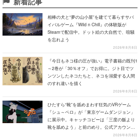
新着記事
相棒の犬と“夢の山小屋”を建てて暮らすサバ
イバルゲーム『Wild n Chill』の体験版が
Steamで配信中。ドット絵の大自然で、喧騒
を忘れよう
2026年8月8日
『今日もネコ様の圧が強い』電子書籍の既刊1
～2巻が「30％オフ」でお得に。ジト目でツ
ンツンしたネコたちと、ネコを溺愛する人間
のすれ違いを描く
2026年8月8日
ひたすら“靴”を舐めまわす狂気のVRゲーム
『シュ～ペロ』が「東京ゲームダンジョン」
に展示中。キャッチコピーは「三度の飯より
靴を舐めよう」と前のめり。公式アカウント
も開設され、2026年リリースに向けて開発中
2026年8月8日