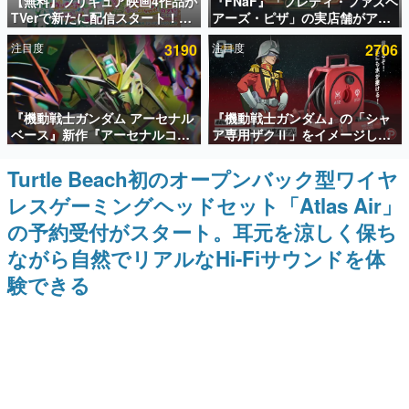
【無料】プリキュア映画4作品が
『FNaF』「フレディ・ファズベ
TVerで新たに配信スタート！な
アーズ・ピザ」の実店舗がアメ
インタビュー
んと2018年～2024年の映画ほぼ
リカの商業施設「American
注目度
3190
注目度
2706
すべてが見放題に、ぶっちゃけ
Dream」に2027年オープン！
連載・特集一覧
ありえないラインナップ
ScottGamesとの共同開発、食
事だけでなくステージショーや
没入型のホラー体験も楽しめる
殿堂入り記事
『機動戦士ガンダム アーセナル
『機動戦士ガンダム』の「シャ
SNS拡散数が数千以上！ ページビュー数万以上！ などな
ど。多くの人々に読まれた、電ファミ渾身の“殿堂入り”記
ベース』新作『アーセナルコマ
ア専用ザクⅡ」をイメージした
事をまとめました。
ンダー』発表！8月28日からオ
散水ホースリールが予約開始。
ープンベータテスト開催、2027
本体にはシャアのパーソナルマ
Turtle Beach初のオープンバック型ワイヤ
ゲームの企画書
年2月下旬に稼働予定
ークやジオン公国軍のエンブレ
名作ゲームクリエイターの方々に製作時のエピソードをお
レスゲーミングヘッドセット「Atlas Air」
ム、型式番号などを配置
聞きし、ヒットする企画（ゲーム）とは何か？を探ってい
きます。
の予約受付がスタート。耳元を涼しく保ち
赫本
ながら自然でリアルなHi-Fiサウンドを体
この物語を解いてはいけない。『赫本』は、〈試験問題〉
験できる
の形をした短編ホラー小説集です。
新世代に訊く
これからのデジタルゲーム市場を担う若きクリエイター達
の姿を追い、彼らのルーツと情熱を探っていきます。
ゲーム世代の作家たち
ゲームに多大な影響を受けた作家さんに取材し、ゲームが