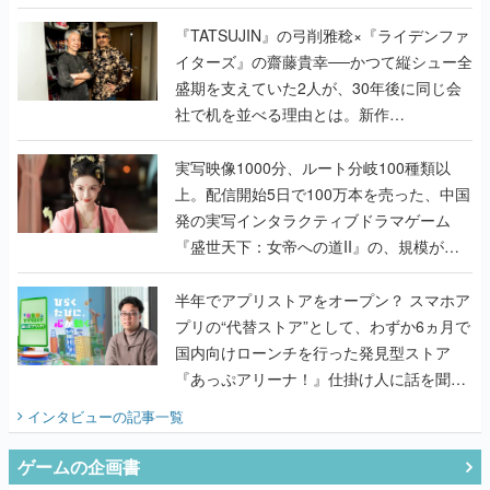
で作り込まれた理由を両ディレクターに聞
く
『TATSUJIN』の弓削雅稔×『ライデンファ
イターズ』の齋藤貴幸──かつて縦シュー全
盛期を支えていた2人が、30年後に同じ会
社で机を並べる理由とは。新作
『TATSUJIN EXTREME』で初タッグを組
んだレジェンド2人に訊く開発秘話
実写映像1000分、ルート分岐100種類以
上。配信開始5日で100万本を売った、中国
発の実写インタラクティブドラマゲーム
『盛世天下：女帝への道II』の、規模が違
うこだわりをプロデューサーに聞いた
半年でアプリストアをオープン？ スマホア
プリの“代替ストア”として、わずか6ヵ月で
国内向けローンチを行った発見型ストア
『あっぷアリーナ！』仕掛け人に話を聞い
てみた
インタビュー
の記事一覧
ゲームの企画書