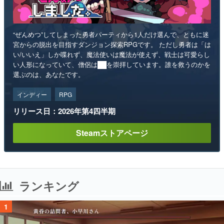
“ぜんめつ”してしまった勇者パーティから1人だけ選んで、ともに迷
宮からの脱出を目指すダンジョン探索RPGです。 ただし勇者は「は
い/いいえ」しか喋れず、魔法使いは魔法が使えず、戦士は可愛らし
い人形になっていて、僧侶は██を崇拝しています。誰を救うのかを
選ぶのは、あなたです。
インディー
RPG
リリース日：2026年第4四半期
Steamストアページ
ランキング
1