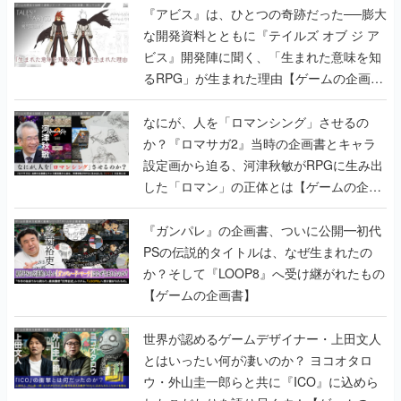
『アビス』は、ひとつの奇跡だった──膨大
な開発資料とともに『テイルズ オブ ジ ア
ビス』開発陣に聞く、「生まれた意味を知
るRPG」が生まれた理由【ゲームの企画
書】
なにが、人を「ロマンシング」させるの
か？『ロマサガ2』当時の企画書とキャラ
設定画から迫る、河津秋敏がRPGに生み出
した「ロマン」の正体とは【ゲームの企画
書】
『ガンパレ』の企画書、ついに公開━初代
PSの伝説的タイトルは、なぜ生まれたの
か？そして『LOOP8』へ受け継がれたもの
【ゲームの企画書】
世界が認めるゲームデザイナー・上田文人
とはいったい何が凄いのか？ ヨコオタロ
ウ・外山圭一郎らと共に『ICO』に込めら