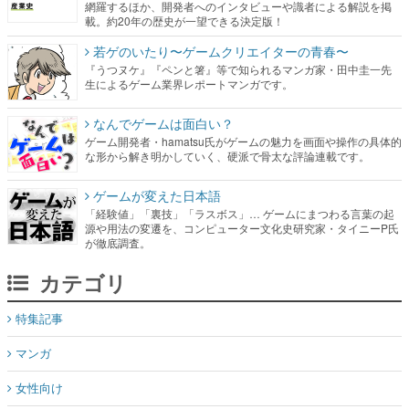
網羅するほか、開発者へのインタビューや識者による解説を掲
載。約20年の歴史が一望できる決定版！
若ゲのいたり〜ゲームクリエイターの青春〜
『うつヌケ』『ペンと箸』等で知られるマンガ家・田中圭一先
生によるゲーム業界レポートマンガです。
なんでゲームは面白い？
ゲーム開発者・hamatsu氏がゲームの魅力を画面や操作の具体的
な形から解き明かしていく、硬派で骨太な評論連載です。
ゲームが変えた日本語
「経験値」「裏技」「ラスボス」… ゲームにまつわる言葉の起
源や用法の変遷を、コンピューター文化史研究家・タイニーP氏
が徹底調査。
カテゴリ
特集記事
マンガ
女性向け