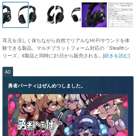
マンガ
女性向け
アプリレビュー
耳元を涼しく保ちながら自然でリアルなHi-Fiサウンドを体
その他
験できる製品。マルチプラットフォーム対応の「Stealthシ
リーズ」6製品と同時に21日から販売される...
[続きを読む]
電ファミニコゲーマーとは？
AD
運営：株式会社マレ
勇者パーティはぜんめつしました。