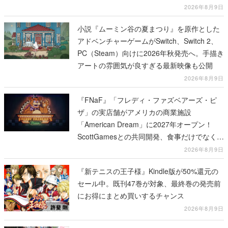
2026年8月9日
小説『ムーミン谷の夏まつり』を原作とした
アドベンチャーゲームがSwitch、Switch 2、
PC（Steam）向けに2026年秋発売へ。手描き
アートの雰囲気が良すぎる最新映像も公開
2026年8月9日
『FNaF』「フレディ・ファズベアーズ・ピ
ザ」の実店舗がアメリカの商業施設
「American Dream」に2027年オープン！
ScottGamesとの共同開発、食事だけでなくス
テージショーや没入型のホラー体験も楽しめ
2026年8月9日
る
『新テニスの王子様』Kindle版が50%還元の
セール中。既刊47巻が対象、最終巻の発売前
にお得にまとめ買いするチャンス
2026年8月9日