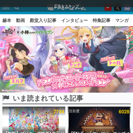
広告をスキップ
赫本
動画
殿堂入り記事
インタビュー
特集記事
マンガ
いま読まれている記事
ピックアップ
注目度
7744
注目度
6028
電ファミのいま読まれている記事ランキング
アプリセール情報