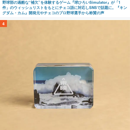
野球部の過酷な“補欠”を体験するゲーム『球ひろいSimulator』が「1
件」のウィッシュリストをもとにチェコ語に対応しSNSで話題に。『キン
グダム・カム』開発元やチェコのプロ野球選手から称賛の声
4