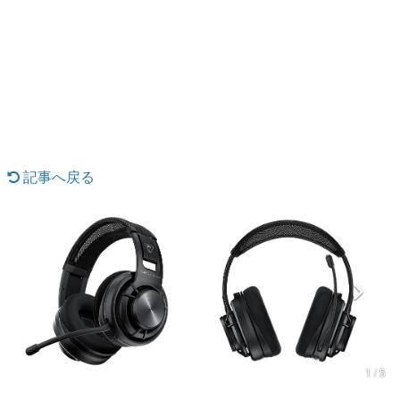
日本のコンテンツ産業やカルチャーに与えた影響を探る企
画です。
日本モバイルゲーム産業史
日本のモバイルゲーム史における主要なトピック・タイト
ルを網羅するほか、開発者へのインタビューや識者による
解説を掲載。約20年の歴史が一望できる決定版！
若ゲのいたり〜ゲームクリエイターの青春〜
『うつヌケ』『ペンと箸』等で知られるマンガ家・田中圭
一先生によるゲーム業界レポートマンガです。
記事へ戻る
なんでゲームは面白い？
ゲーム開発者・hamatsu氏がゲームの魅力を画面や操作の
具体的な形から解き明かしていく、硬派で骨太な評論連載
です。
ゲームが変えた日本語
「経験値」「裏技」「ラスボス」… ゲームにまつわる言葉
の起源や用法の変遷を、コンピューター文化史研究家・タ
イニーP氏が徹底調査。
カテゴリ
1 / 5
特集記事