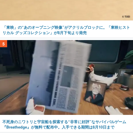
「東映」の“あのオープニング映像”がアクリルブロックに。「東映ヒスト
リカル グッズコレクション」が8月下旬より発売
5
不死身のニワトリと宇宙船を探索する“非常に好評”なサバイバルゲーム
『Breathedge』が無料で配布中。入手できる期間は8月10日まで