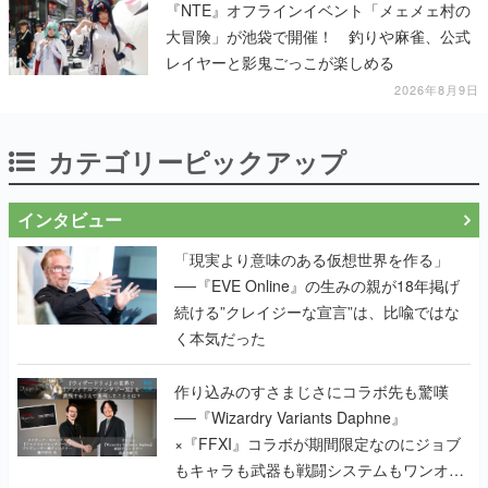
『NTE』オフラインイベント「メェメェ村の
大冒険」が池袋で開催！ 釣りや麻雀、公式
レイヤーと影鬼ごっこが楽しめる
2026年8月9日
カテゴリーピックアップ
インタビュー
「現実より意味のある仮想世界を作る」
──『EVE Online』の生みの親が18年掲げ
続ける”クレイジーな宣言”は、比喩ではな
く本気だった
作り込みのすさまじさにコラボ先も驚嘆
──『Wizardry Variants Daphne』
×『FFXI』コラボが期間限定なのにジョブ
もキャラも武器も戦闘システムもワンオフ