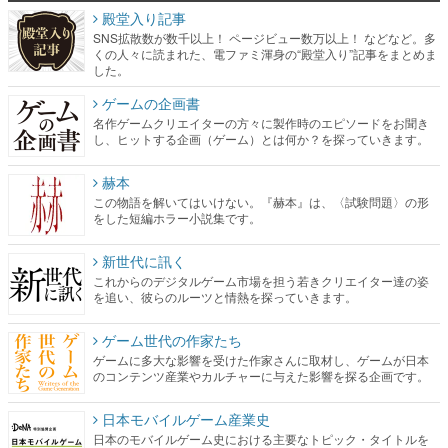
殿堂入り記事
SNS拡散数が数千以上！ ページビュー数万以上！ などなど。多
くの人々に読まれた、電ファミ渾身の“殿堂入り”記事をまとめま
した。
ゲームの企画書
名作ゲームクリエイターの方々に製作時のエピソードをお聞き
し、ヒットする企画（ゲーム）とは何か？を探っていきます。
赫本
この物語を解いてはいけない。『赫本』は、〈試験問題〉の形
をした短編ホラー小説集です。
新世代に訊く
これからのデジタルゲーム市場を担う若きクリエイター達の姿
を追い、彼らのルーツと情熱を探っていきます。
ゲーム世代の作家たち
ゲームに多大な影響を受けた作家さんに取材し、ゲームが日本
のコンテンツ産業やカルチャーに与えた影響を探る企画です。
日本モバイルゲーム産業史
日本のモバイルゲーム史における主要なトピック・タイトルを