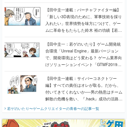
【若ゲのいたり最終回】
【田中圭一連載：バーチャファイター編】
「新しい3D表現のために、軍事技術を採り
入れたい」世界情勢を味方につけて、ゲー
ムに革命をもたらした鈴木 裕の功績【若ゲ
のいたり】
【田中圭一：若ゲのいたり】ゲーム開発統
合環境「Unreal Engine」最新バージョン
で、開発環境はどう変わる？ ゲーム業界向
けソリューションイベント「GTMF2019」
に行って、より理解を深めよう【PR】
【田中圭一連載：サイバーコネクトツー
編】すべての責任はオレが取る。だから、
付いてきてくれないか──男の熱意はチーム
解散の危機を救い、『.hack』成功の活路を
開く。業界の快男児・松山 洋に流れる血は
若ゲのいたり〜ゲームクリエイターの青春〜
の記事一覧
『少年ジャンプ』色だった【若ゲのいた
り】