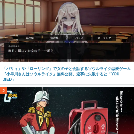
「パリィ」や「ローリング」で女の子と会話するソウルライク恋愛ゲーム
『小早川さんはソウルライク』無料公開。返事に失敗すると「YOU
DIED」
2