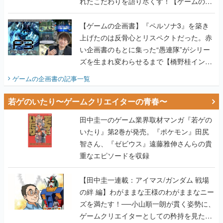
れたこだわりを語り尽くす！【ゲームの企
画書】
【ゲームの企画書】『ペルソナ3』を築き
上げたのは反骨心とリスペクトだった。赤
い企画書のもとに集った“愚連隊”がシリー
ズを生まれ変わらせるまで【橋野桂インタ
ビュー】
ゲームの企画書
の記事一覧
若ゲのいたり〜ゲームクリエイターの青春〜
田中圭一のゲーム業界取材マンガ『若ゲの
いたり』第2巻が発売。『ポケモン』田尻
智さん、『ゼビウス』遠藤雅伸さんらの貴
重なエピソードを収録
【田中圭一連載：アイマス/ガンダム 戦場
の絆 編】わがままな王様のわがままなニー
ズを満たす！──小山順一朗が貫く姿勢に、
ゲームクリエイターとしての矜持を見た