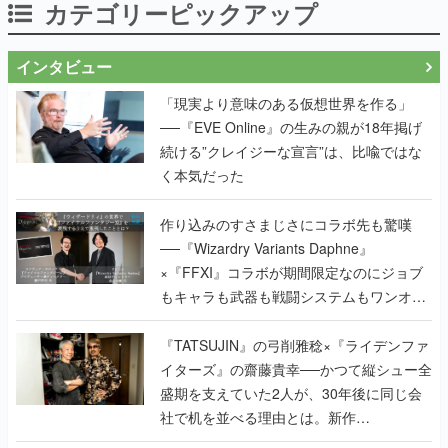
カテゴリーピックアップ
インタビュー
「現実より意味のある仮想世界を作る」
──『EVE Online』の生みの親が18年掲げ
続ける”クレイジーな宣言”は、比喩ではな
く本気だった
作り込みのすさまじさにコラボ先も驚嘆
──『Wizardry Variants Daphne』
×『FFXI』コラボが期間限定なのにジョブ
もキャラも武器も戦闘システムもワンオフ
で作り込まれた理由を両ディレクターに聞
く
『TATSUJIN』の弓削雅稔×『ライデンファ
イターズ』の齋藤貴幸──かつて縦シュー全
盛期を支えていた2人が、30年後に同じ会
社で机を並べる理由とは。新作
『TATSUJIN EXTREME』で初タッグを組