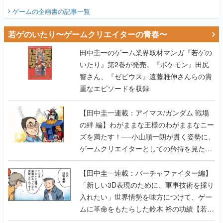
ビュー】
ゲームの企画書
の記事一覧
若ゲのいたり〜ゲームクリエイターの青春〜
田中圭一のゲーム業界取材マンガ『若ゲの
いたり』第2巻が発売。『ポケモン』田尻
智さん、『ゼビウス』遠藤雅伸さんらの貴
重なエピソードを収録
【田中圭一連載：アイマス/ガンダム 戦場
の絆 編】わがままな王様のわがままなニー
ズを満たす！──小山順一朗が貫く姿勢に、
ゲームクリエイターとしての矜持を見た
【若ゲのいたり最終回】
【田中圭一連載：バーチャファイター編】
「新しい3D表現のために、軍事技術を採り
入れたい」世界情勢を味方につけて、ゲー
ムに革命をもたらした鈴木 裕の功績【若ゲ
のいたり】