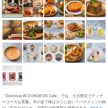
マンガ
女性向け
アプリレビュー
その他
電ファミニコゲーマーとは？
運営：株式会社マレ
「Delicious IN DUNGEON Cafe」では、土日限定でディナ
ーコースも実施。⽺の姿で味はカニに近い？バロメッツの肉
や「宝⾍のゼリー」で索引の世界観を堪能できる...
[続きを