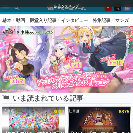
広告をスキップ
赫本
動画
殿堂入り記事
インタビュー
特集記事
マンガ
いま読まれている記事
ピックアップ
注目度
8019
注目度
6875
電ファミのいま読まれている記事ランキング
アプリセール情報