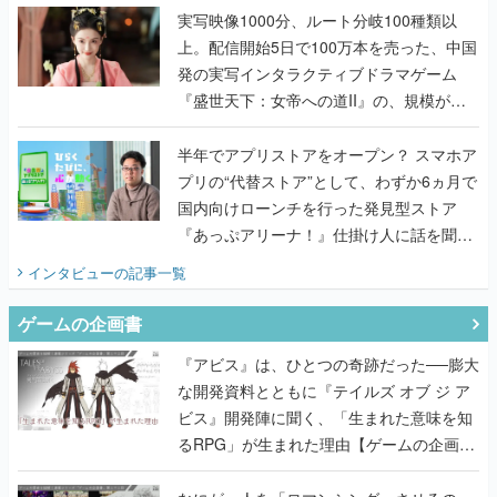
んだレジェンド2人に訊く開発秘話
実写映像1000分、ルート分岐100種類以
上。配信開始5日で100万本を売った、中国
発の実写インタラクティブドラマゲーム
『盛世天下：女帝への道II』の、規模が違
うこだわりをプロデューサーに聞いた
半年でアプリストアをオープン？ スマホア
プリの“代替ストア”として、わずか6ヵ月で
国内向けローンチを行った発見型ストア
『あっぷアリーナ！』仕掛け人に話を聞い
てみた
インタビュー
の記事一覧
ゲームの企画書
『アビス』は、ひとつの奇跡だった──膨大
な開発資料とともに『テイルズ オブ ジ ア
ビス』開発陣に聞く、「生まれた意味を知
るRPG」が生まれた理由【ゲームの企画
書】