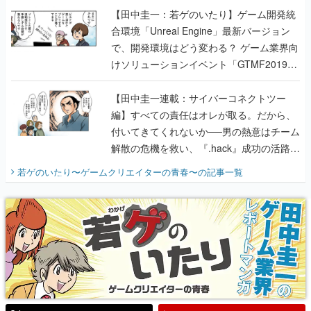
【田中圭一：若ゲのいたり】ゲーム開発統
合環境「Unreal Engine」最新バージョン
で、開発環境はどう変わる？ ゲーム業界向
けソリューションイベント「GTMF2019」
に行って、より理解を深めよう【PR】
【田中圭一連載：サイバーコネクトツー
編】すべての責任はオレが取る。だから、
付いてきてくれないか──男の熱意はチーム
解散の危機を救い、『.hack』成功の活路を
開く。業界の快男児・松山 洋に流れる血は
若ゲのいたり〜ゲームクリエイターの青春〜
の記事一覧
『少年ジャンプ』色だった【若ゲのいた
り】