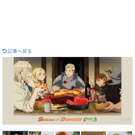
日本のコンテンツ産業やカルチャーに与えた影響を探る企
画です。
日本モバイルゲーム産業史
日本のモバイルゲーム史における主要なトピック・タイト
ルを網羅するほか、開発者へのインタビューや識者による
解説を掲載。約20年の歴史が一望できる決定版！
若ゲのいたり〜ゲームクリエイターの青春〜
『うつヌケ』『ペンと箸』等で知られるマンガ家・田中圭
記事へ戻る
一先生によるゲーム業界レポートマンガです。
なんでゲームは面白い？
ゲーム開発者・hamatsu氏がゲームの魅力を画面や操作の
具体的な形から解き明かしていく、硬派で骨太な評論連載
です。
ゲームが変えた日本語
「経験値」「裏技」「ラスボス」… ゲームにまつわる言葉
の起源や用法の変遷を、コンピューター文化史研究家・タ
イニーP氏が徹底調査。
カテゴリ
1 / 16
特集記事