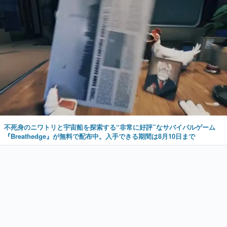
不死身のニワトリと宇宙船を探索する“非常に好評”なサバイバルゲーム
『Breathedge』が無料で配布中。入手できる期間は8月10日まで