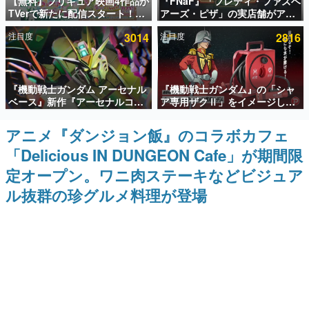
【無料】プリキュア映画4作品が
『FNaF』「フレディ・ファズベ
TVerで新たに配信スタート！な
アーズ・ピザ」の実店舗がアメ
インタビュー
んと2018年～2024年の映画ほぼ
リカの商業施設「American
注目度
3014
注目度
2816
すべてが見放題に、ぶっちゃけ
Dream」に2027年オープン！
連載・特集一覧
ありえないラインナップ
ScottGamesとの共同開発、食
事だけでなくステージショーや
没入型のホラー体験も楽しめる
殿堂入り記事
『機動戦士ガンダム アーセナル
『機動戦士ガンダム』の「シャ
SNS拡散数が数千以上！ ページビュー数万以上！ などな
ど。多くの人々に読まれた、電ファミ渾身の“殿堂入り”記
ベース』新作『アーセナルコマ
ア専用ザクⅡ」をイメージした
事をまとめました。
ンダー』発表！8月28日からオ
散水ホースリールが予約開始。
ープンベータテスト開催、2027
本体にはシャアのパーソナルマ
アニメ『ダンジョン飯』のコラボカフェ
ゲームの企画書
年2月下旬に稼働予定
ークやジオン公国軍のエンブレ
名作ゲームクリエイターの方々に製作時のエピソードをお
「Delicious IN DUNGEON Cafe」が期間限
ム、型式番号などを配置
聞きし、ヒットする企画（ゲーム）とは何か？を探ってい
きます。
定オープン。ワニ肉ステーキなどビジュア
赫本
ル抜群の珍グルメ料理が登場
この物語を解いてはいけない。『赫本』は、〈試験問題〉
の形をした短編ホラー小説集です。
新世代に訊く
これからのデジタルゲーム市場を担う若きクリエイター達
の姿を追い、彼らのルーツと情熱を探っていきます。
ゲーム世代の作家たち
ゲームに多大な影響を受けた作家さんに取材し、ゲームが