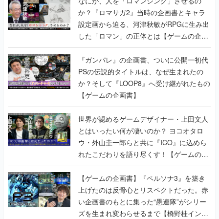
なにが、人を「ロマンシング」させるの
か？『ロマサガ2』当時の企画書とキャラ
設定画から迫る、河津秋敏がRPGに生み出
した「ロマン」の正体とは【ゲームの企画
書】
『ガンパレ』の企画書、ついに公開━初代
PSの伝説的タイトルは、なぜ生まれたの
か？そして『LOOP8』へ受け継がれたもの
【ゲームの企画書】
世界が認めるゲームデザイナー・上田文人
とはいったい何が凄いのか？ ヨコオタロ
ウ・外山圭一郎らと共に『ICO』に込めら
れたこだわりを語り尽くす！【ゲームの企
画書】
【ゲームの企画書】『ペルソナ3』を築き
上げたのは反骨心とリスペクトだった。赤
い企画書のもとに集った“愚連隊”がシリー
ズを生まれ変わらせるまで【橋野桂インタ