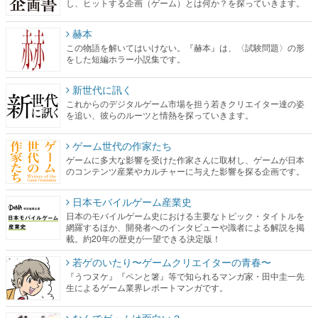
し、ヒットする企画（ゲーム）とは何か？を探っていきます。
赫本
この物語を解いてはいけない。『赫本』は、〈試験問題〉の形
をした短編ホラー小説集です。
新世代に訊く
これからのデジタルゲーム市場を担う若きクリエイター達の姿
を追い、彼らのルーツと情熱を探っていきます。
ゲーム世代の作家たち
ゲームに多大な影響を受けた作家さんに取材し、ゲームが日本
のコンテンツ産業やカルチャーに与えた影響を探る企画です。
日本モバイルゲーム産業史
日本のモバイルゲーム史における主要なトピック・タイトルを
網羅するほか、開発者へのインタビューや識者による解説を掲
載。約20年の歴史が一望できる決定版！
若ゲのいたり〜ゲームクリエイターの青春〜
『うつヌケ』『ペンと箸』等で知られるマンガ家・田中圭一先
生によるゲーム業界レポートマンガです。