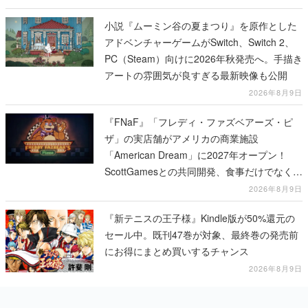
小説『ムーミン谷の夏まつり』を原作とした
アドベンチャーゲームがSwitch、Switch 2、
PC（Steam）向けに2026年秋発売へ。手描き
アートの雰囲気が良すぎる最新映像も公開
2026年8月9日
『FNaF』「フレディ・ファズベアーズ・ピ
ザ」の実店舗がアメリカの商業施設
「American Dream」に2027年オープン！
ScottGamesとの共同開発、食事だけでなくス
テージショーや没入型のホラー体験も楽しめ
2026年8月9日
る
『新テニスの王子様』Kindle版が50%還元の
セール中。既刊47巻が対象、最終巻の発売前
にお得にまとめ買いするチャンス
2026年8月9日