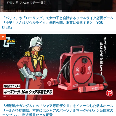
「パリィ」や「ローリング」で女の子と会話するソウルライク恋愛ゲーム
『小早川さんはソウルライク』無料公開。返事に失敗すると「YOU
DIED」
2
『機動戦士ガンダム』の「シャア専用ザクⅡ」をイメージした散水ホース
リールが予約開始。本体にはシャアのパーソナルマークやジオン公国軍の
エンブレム、型式番号などを配置