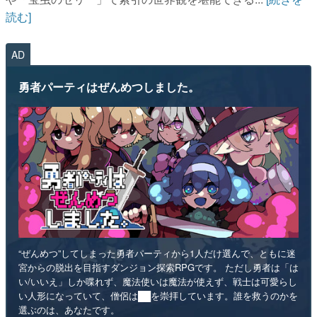
読む]
AD
勇者パーティはぜんめつしました。
“ぜんめつ”してしまった勇者パーティから1人だけ選んで、ともに迷
宮からの脱出を目指すダンジョン探索RPGです。 ただし勇者は「は
い/いいえ」しか喋れず、魔法使いは魔法が使えず、戦士は可愛らし
い人形になっていて、僧侶は██を崇拝しています。誰を救うのかを
選ぶのは、あなたです。