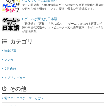
なんでゲームは面白い？
ゲーム開発者・hamatsu氏がゲームの魅力を画面や操作の具体的
な形から解き明かしていく、硬派で骨太な評論連載です。
ゲームが変えた日本語
「経験値」「裏技」「ラスボス」… ゲームにまつわる言葉の起
源や用法の変遷を、コンピューター文化史研究家・タイニーP氏
が徹底調査。
カテゴリ
特集記事
マンガ
女性向け
アプリレビュー
その他
電ファミニコゲーマーとは？