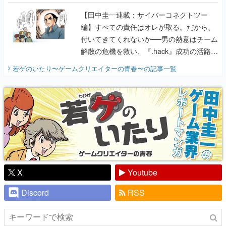
に行って、より理解を深めよう【PR】
【田中圭一連載：サイバーコネクトツー
編】すべての責任はオレが取る。だから、
付いてきてくれないか──男の熱意はチーム
解散の危機を救い、『.hack』成功の活路を
開く。業界の快男児・松山 洋に流れる血は
若ゲのいたり〜ゲームクリエイターの青春〜
の記事一覧
『少年ジャンプ』色だった【若ゲのいた
り】
X
Youtube
Discord
RSS