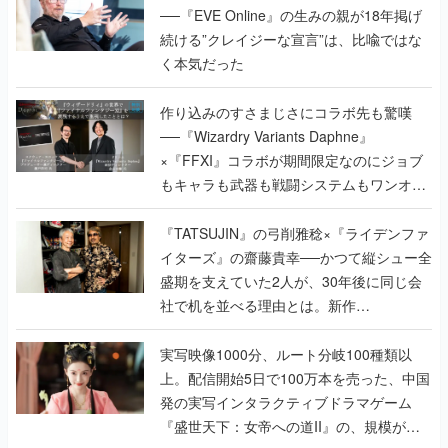
──『EVE Online』の生みの親が18年掲げ
続ける”クレイジーな宣言”は、比喩ではな
く本気だった
作り込みのすさまじさにコラボ先も驚嘆
──『Wizardry Variants Daphne』
×『FFXI』コラボが期間限定なのにジョブ
もキャラも武器も戦闘システムもワンオフ
で作り込まれた理由を両ディレクターに聞
く
『TATSUJIN』の弓削雅稔×『ライデンファ
イターズ』の齋藤貴幸──かつて縦シュー全
盛期を支えていた2人が、30年後に同じ会
社で机を並べる理由とは。新作
『TATSUJIN EXTREME』で初タッグを組
んだレジェンド2人に訊く開発秘話
実写映像1000分、ルート分岐100種類以
上。配信開始5日で100万本を売った、中国
発の実写インタラクティブドラマゲーム
『盛世天下：女帝への道II』の、規模が違