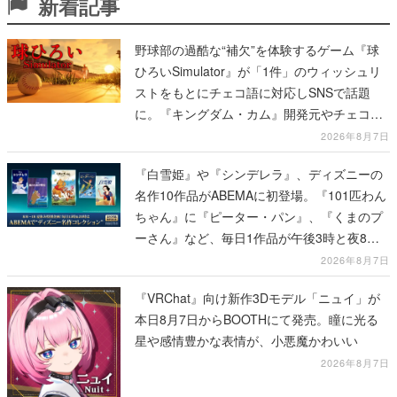
新着記事
野球部の過酷な“補欠”を体験するゲーム『球
ひろいSimulator』が「1件」のウィッシュリ
ストをもとにチェコ語に対応しSNSで話題
に。『キングダム・カム』開発元やチェコの
プロ野球選手から称賛の声
2026年8月7日
『白雪姫』や『シンデレラ』、ディズニーの
名作10作品がABEMAに初登場。『101匹わん
ちゃん』に『ピーター・パン』、『くまのプ
ーさん』など、毎日1作品が午後3時と夜8時
に2回放送
2026年8月7日
『VRChat』向け新作3Dモデル「ニュイ」が
本日8月7日からBOOTHにて発売。瞳に光る
星や感情豊かな表情が、小悪魔かわいい
2026年8月7日