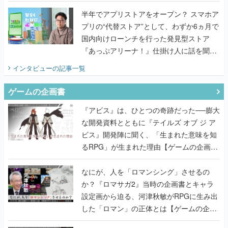
うこだわりをプロデューサーに聞いた
半年でアプリストアをオープン？ スマホア
プリの“代替ストア”として、わずか6ヵ月で
国内向けローンチを行った発見型ストア
『あっぷアリーナ！』仕掛け人に話を聞い
てみた
インタビュー
の記事一覧
ゲームの企画書
『アビス』は、ひとつの奇跡だった──膨大
な開発資料とともに『テイルズ オブ ジ ア
ビス』開発陣に聞く、「生まれた意味を知
るRPG」が生まれた理由【ゲームの企画
書】
なにが、人を「ロマンシング」させるの
か？『ロマサガ2』当時の企画書とキャラ
設定画から迫る、河津秋敏がRPGに生み出
した「ロマン」の正体とは【ゲームの企画
書】