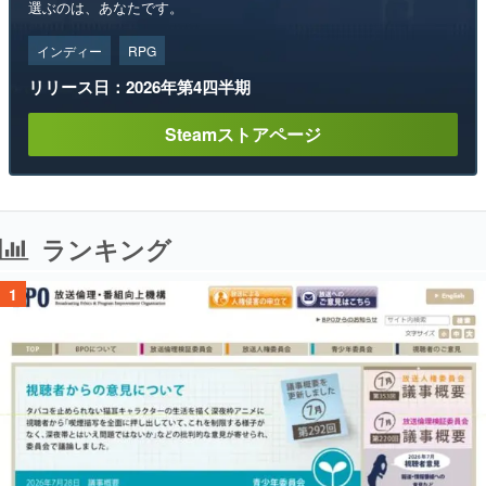
選ぶのは、あなたです。
インディー
RPG
リリース日：2026年第4四半期
Steamストアページ
ランキング
1