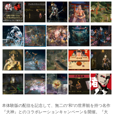
マンガ
女性向け
アプリレビュー
その他
電ファミニコゲーマーとは？
運営：株式会社マレ
本体験版の配信を記念して、無二の“和”の世界観を持つ名作
『大神』とのコラボレーションキャンペーンを開催。『大