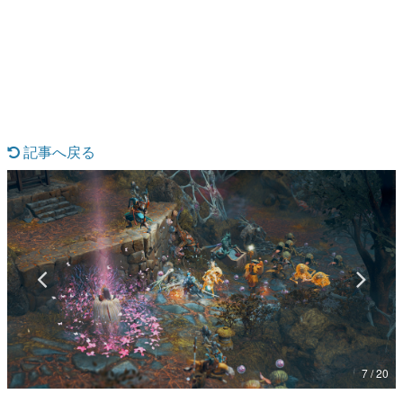
日本のコンテンツ産業やカルチャーに与えた影響を探る企
画です。
日本モバイルゲーム産業史
日本のモバイルゲーム史における主要なトピック・タイト
ルを網羅するほか、開発者へのインタビューや識者による
解説を掲載。約20年の歴史が一望できる決定版！
若ゲのいたり〜ゲームクリエイターの青春〜
『うつヌケ』『ペンと箸』等で知られるマンガ家・田中圭
記事へ戻る
一先生によるゲーム業界レポートマンガです。
なんでゲームは面白い？
ゲーム開発者・hamatsu氏がゲームの魅力を画面や操作の
具体的な形から解き明かしていく、硬派で骨太な評論連載
です。
ゲームが変えた日本語
「経験値」「裏技」「ラスボス」… ゲームにまつわる言葉
の起源や用法の変遷を、コンピューター文化史研究家・タ
イニーP氏が徹底調査。
カテゴリ
7 / 20
特集記事