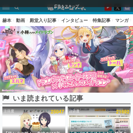
広告をスキップ
赫本
動画
殿堂入り記事
インタビュー
特集記事
マンガ
いま読まれている記事
ピックアップ
注目度
25047
注目度
21692
電ファミのいま読まれている記事ランキング
アプリセール情報