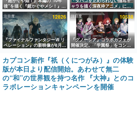
『超かぐや姫！』本編の“10年
「タバコを止められない猫耳キ
後”を描く『超かぐやメシ！』
ャラを描く深夜枠アニメ」に視
インタビュー
Web連載決定。新たなWebマン
聴者の一部から批判意見。違法
注目度
12826
注目度
10538
ガレーベル「ビビビコミック」
薬物の使用と思しき描写も含め
連載・特集一覧
にて特別話が掲載スタート、あ
て、BPOが議論を交わす
のお話には…まだ続きがある！
殿堂入り記事
『ファイナルファンタジーⅦ リ
『グノーシア』コラボカフェが
SNS拡散数が数千以上！ ページビュー数万以上！ などな
ど。多くの人々に読まれた、電ファミ渾身の“殿堂入り”記
ベレーション』の新映像が8月
開催決定。「学園祭」をコンセ
事をまとめました。
26日早朝に公開へ。『FF7』リ
プトに、模擬店やセツやSQ、ラ
メイクシリーズの完結編、
キオたちが学祭バンドを楽しむ
カプコン新作『祇（くにつがみ）』の体験
ゲームの企画書
「gamescom」のオープニング
様子を切り取った新グッズが展
名作ゲームクリエイターの方々に製作時のエピソードをお
版が本日より配信開始。あわせて無二
ナイトライブにてディレクター
開
聞きし、ヒットする企画（ゲーム）とは何か？を探ってい
の浜口直樹氏が登壇する予定
きます。
の“和”の世界観を持つ名作 『大神』とのコ
赫本
ラボレーションキャンペーンを開催
この物語を解いてはいけない。『赫本』は、〈試験問題〉
の形をした短編ホラー小説集です。
新世代に訊く
これからのデジタルゲーム市場を担う若きクリエイター達
の姿を追い、彼らのルーツと情熱を探っていきます。
ゲーム世代の作家たち
ゲームに多大な影響を受けた作家さんに取材し、ゲームが