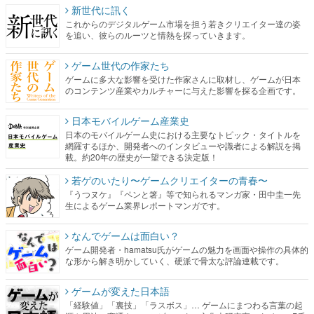
新世代に訊く
これからのデジタルゲーム市場を担う若きクリエイター達の姿
を追い、彼らのルーツと情熱を探っていきます。
ゲーム世代の作家たち
ゲームに多大な影響を受けた作家さんに取材し、ゲームが日本
のコンテンツ産業やカルチャーに与えた影響を探る企画です。
日本モバイルゲーム産業史
日本のモバイルゲーム史における主要なトピック・タイトルを
網羅するほか、開発者へのインタビューや識者による解説を掲
載。約20年の歴史が一望できる決定版！
若ゲのいたり〜ゲームクリエイターの青春〜
『うつヌケ』『ペンと箸』等で知られるマンガ家・田中圭一先
生によるゲーム業界レポートマンガです。
なんでゲームは面白い？
ゲーム開発者・hamatsu氏がゲームの魅力を画面や操作の具体的
な形から解き明かしていく、硬派で骨太な評論連載です。
ゲームが変えた日本語
「経験値」「裏技」「ラスボス」… ゲームにまつわる言葉の起