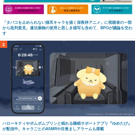
「タバコを止められない猫耳キャラを描く深夜枠アニメ」に視聴者の一部
から批判意見。違法薬物の使用と思しき描写も含めて、BPOが議論を交わ
す
2
ハローキティやポムポムプリンと眠れる睡眠サポートアプリ『ゆめたび』
が配信中。キャラごとのASMRや目覚ましアラームも搭載