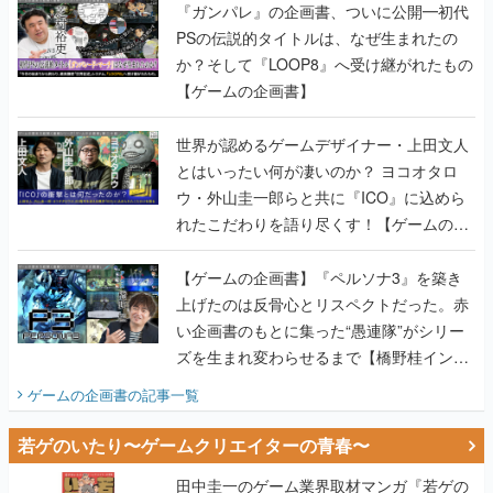
『ガンパレ』の企画書、ついに公開━初代
PSの伝説的タイトルは、なぜ生まれたの
か？そして『LOOP8』へ受け継がれたもの
【ゲームの企画書】
世界が認めるゲームデザイナー・上田文人
とはいったい何が凄いのか？ ヨコオタロ
ウ・外山圭一郎らと共に『ICO』に込めら
れたこだわりを語り尽くす！【ゲームの企
画書】
【ゲームの企画書】『ペルソナ3』を築き
上げたのは反骨心とリスペクトだった。赤
い企画書のもとに集った“愚連隊”がシリー
ズを生まれ変わらせるまで【橋野桂インタ
ビュー】
ゲームの企画書
の記事一覧
若ゲのいたり〜ゲームクリエイターの青春〜
田中圭一のゲーム業界取材マンガ『若ゲの