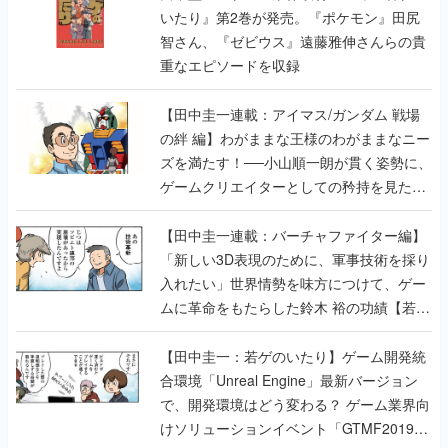
いたり』第2巻が発売。『ポケモン』田尻
智さん、『ゼビウス』遠藤雅伸さんらの貴
重なエピソードを収録
【田中圭一連載：アイマス/ガンダム 戦場
の絆 編】わがままな王様のわがままなニー
ズを満たす！──小山順一朗が貫く姿勢に、
ゲームクリエイターとしての矜持を見た
【若ゲのいたり最終回】
【田中圭一連載：バーチャファイター編】
「新しい3D表現のために、軍事技術を採り
入れたい」世界情勢を味方につけて、ゲー
ムに革命をもたらした鈴木 裕の功績【若ゲ
のいたり】
【田中圭一：若ゲのいたり】ゲーム開発統
合環境「Unreal Engine」最新バージョン
で、開発環境はどう変わる？ ゲーム業界向
けソリューションイベント「GTMF2019」