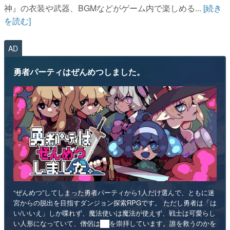
神』の衣装や武器、BGMなどがゲーム内で楽しめる...
[続き
を読む]
AD
勇者パーティはぜんめつしました。
“ぜんめつ”してしまった勇者パーティから1人だけ選んで、ともに迷
宮からの脱出を目指すダンジョン探索RPGです。 ただし勇者は「は
い/いいえ」しか喋れず、魔法使いは魔法が使えず、戦士は可愛らし
い人形になっていて、僧侶は██を崇拝しています。誰を救うのかを