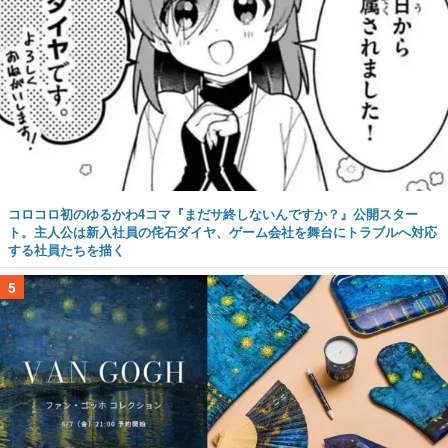
コロコロ初のゆるかわ4コマ『まだサ終しないんですか？』公開スター
ト。主人公は新入社員の侘石ダイヤ、ゲーム会社を舞台にトラブルへ対応
する社員たちを描く
5