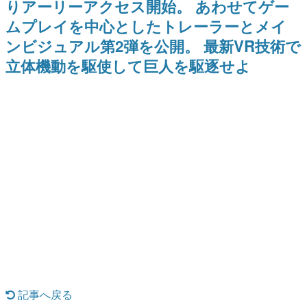
りアーリーアクセス開始。 あわせてゲー
日本のコンテンツ産業やカルチャーに与えた影響を探る企
ムプレイを中心としたトレーラーとメイ
画です。
ンビジュアル第2弾を公開。 最新VR技術で
日本モバイルゲーム産業史
日本のモバイルゲーム史における主要なトピック・タイト
立体機動を駆使して巨人を駆逐せよ
ルを網羅するほか、開発者へのインタビューや識者による
解説を掲載。約20年の歴史が一望できる決定版！
若ゲのいたり〜ゲームクリエイターの青春〜
『うつヌケ』『ペンと箸』等で知られるマンガ家・田中圭
一先生によるゲーム業界レポートマンガです。
なんでゲームは面白い？
ゲーム開発者・hamatsu氏がゲームの魅力を画面や操作の
具体的な形から解き明かしていく、硬派で骨太な評論連載
です。
ゲームが変えた日本語
「経験値」「裏技」「ラスボス」… ゲームにまつわる言葉
の起源や用法の変遷を、コンピューター文化史研究家・タ
イニーP氏が徹底調査。
カテゴリ
記事へ戻る
特集記事