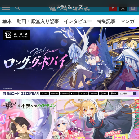
広告をスキップ
赫本
動画
殿堂入り記事
インタビュー
特集記事
マンガ
ピックアップ
電ファミのいま読まれている記事ランキング
アプリセール情報