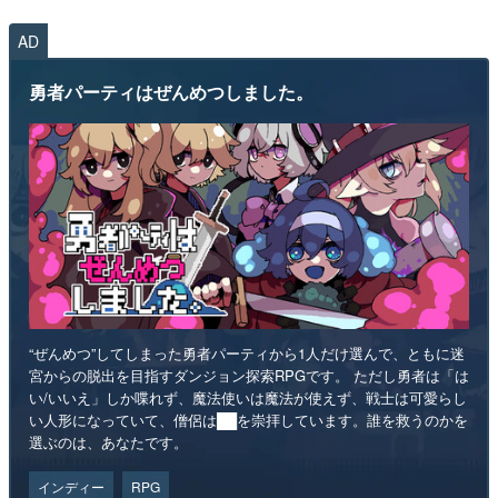
AD
勇者パーティはぜんめつしました。
“ぜんめつ”してしまった勇者パーティから1人だけ選んで、ともに迷
宮からの脱出を目指すダンジョン探索RPGです。 ただし勇者は「は
い/いいえ」しか喋れず、魔法使いは魔法が使えず、戦士は可愛らし
い人形になっていて、僧侶は██を崇拝しています。誰を救うのかを
選ぶのは、あなたです。
インディー
RPG