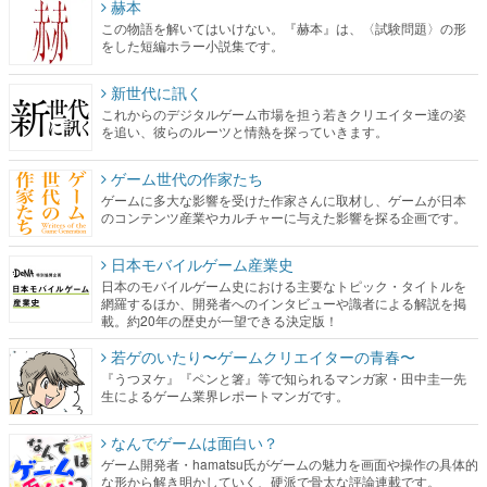
赫本
この物語を解いてはいけない。『赫本』は、〈試験問題〉の形
をした短編ホラー小説集です。
新世代に訊く
これからのデジタルゲーム市場を担う若きクリエイター達の姿
を追い、彼らのルーツと情熱を探っていきます。
ゲーム世代の作家たち
ゲームに多大な影響を受けた作家さんに取材し、ゲームが日本
のコンテンツ産業やカルチャーに与えた影響を探る企画です。
日本モバイルゲーム産業史
日本のモバイルゲーム史における主要なトピック・タイトルを
網羅するほか、開発者へのインタビューや識者による解説を掲
載。約20年の歴史が一望できる決定版！
若ゲのいたり〜ゲームクリエイターの青春〜
『うつヌケ』『ペンと箸』等で知られるマンガ家・田中圭一先
生によるゲーム業界レポートマンガです。
なんでゲームは面白い？
ゲーム開発者・hamatsu氏がゲームの魅力を画面や操作の具体的
な形から解き明かしていく、硬派で骨太な評論連載です。