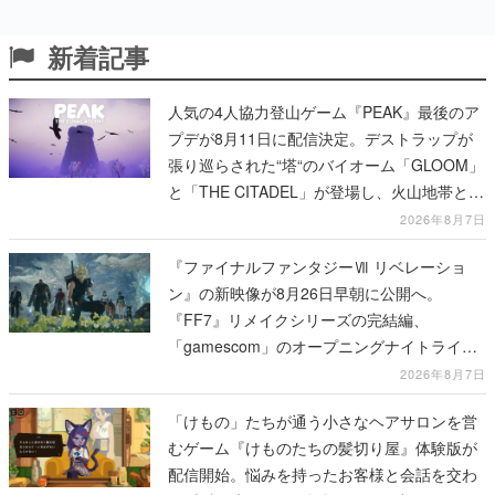
新着記事
人気の4人協力登山ゲーム『PEAK』最後のア
プデが8月11日に配信決定。デストラップが
張り巡らされた“塔“のバイオーム「GLOOM」
と「THE CITADEL」が登場し、火山地帯と入
れ替わる
2026年8月7日
『ファイナルファンタジーⅦ リベレーショ
ン』の新映像が8月26日早朝に公開へ。
『FF7』リメイクシリーズの完結編、
「gamescom」のオープニングナイトライブ
にてディレクターの浜口直樹氏が登壇する予
2026年8月7日
定
「けもの」たちが通う小さなヘアサロンを営
むゲーム『けものたちの髪切り屋』体験版が
配信開始。悩みを持ったお客様と会話を交わ