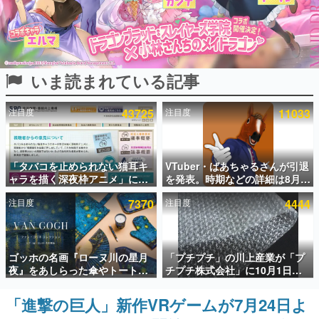
インタビュー
連載・特集一覧
いま読まれている記事
殿堂入り記事
SNS拡散数が数千以上！ ページビュー数万以上！ などな
ど。多くの人々に読まれた、電ファミ渾身の“殿堂入り”記
注目度
43725
注目度
11033
事をまとめました。
ゲームの企画書
名作ゲームクリエイターの方々に製作時のエピソードをお
聞きし、ヒットする企画（ゲーム）とは何か？を探ってい
「タバコを止められない猫耳キ
VTuber・ばあちゃるさんが引退
きます。
ャラを描く深夜枠アニメ」に視
を発表。時期などの詳細は8月9
聴者の一部から批判意見。違法
日15時からの配信で説明
赫本
注目度
7370
注目度
4444
薬物の使用と思しき描写も含め
この物語を解いてはいけない。『赫本』は、〈試験問題〉
て、BPOが議論を交わす
の形をした短編ホラー小説集です。
新世代に訊く
ゴッホの名画『ローヌ川の星月
「プチプチ」の川上産業が「プ
これからのデジタルゲーム市場を担う若きクリエイター達
夜』をあしらった傘やトートバ
チプチ株式会社」に10月1日よ
の姿を追い、彼らのルーツと情熱を探っていきます。
ッグなどが登場。8月7日21時よ
り社名変更へ。創業58年で初め
り2日間限定で予約販売
ての変更で、“プチッ”と鳴るお
「進撃の巨人」新作VRゲームが7月24日よ
ゲーム世代の作家たち
なじみの緩衝材が会社の名前に
ゲームに多大な影響を受けた作家さんに取材し、ゲームが