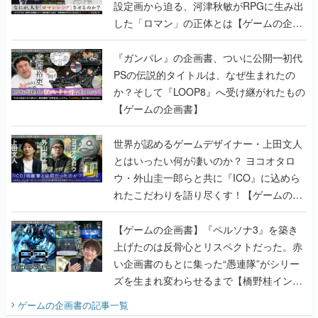
設定画から迫る、河津秋敏がRPGに生み出
した「ロマン」の正体とは【ゲームの企画
書】
『ガンパレ』の企画書、ついに公開━初代
PSの伝説的タイトルは、なぜ生まれたの
か？そして『LOOP8』へ受け継がれたもの
【ゲームの企画書】
世界が認めるゲームデザイナー・上田文人
とはいったい何が凄いのか？ ヨコオタロ
ウ・外山圭一郎らと共に『ICO』に込めら
れたこだわりを語り尽くす！【ゲームの企
画書】
【ゲームの企画書】『ペルソナ3』を築き
上げたのは反骨心とリスペクトだった。赤
い企画書のもとに集った“愚連隊”がシリー
ズを生まれ変わらせるまで【橋野桂インタ
ビュー】
ゲームの企画書
の記事一覧