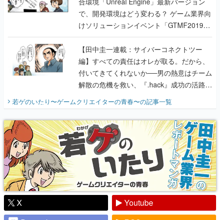
合環境「Unreal Engine」最新バージョン
で、開発環境はどう変わる？ ゲーム業界向
けソリューションイベント「GTMF2019」
に行って、より理解を深めよう【PR】
【田中圭一連載：サイバーコネクトツー
編】すべての責任はオレが取る。だから、
付いてきてくれないか──男の熱意はチーム
解散の危機を救い、『.hack』成功の活路を
開く。業界の快男児・松山 洋に流れる血は
若ゲのいたり〜ゲームクリエイターの青春〜
の記事一覧
『少年ジャンプ』色だった【若ゲのいた
り】
X
Youtube