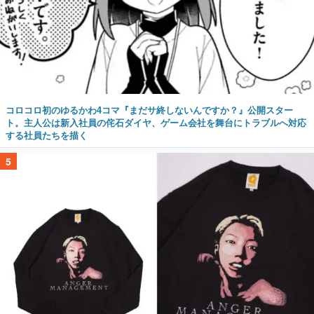
コロコロ初のゆるかわ4コマ『まだサ終しないんですか？』公開スター
ト。主人公は新入社員の侘石ダイヤ、ゲーム会社を舞台にトラブルへ対応
する社員たちを描く
5