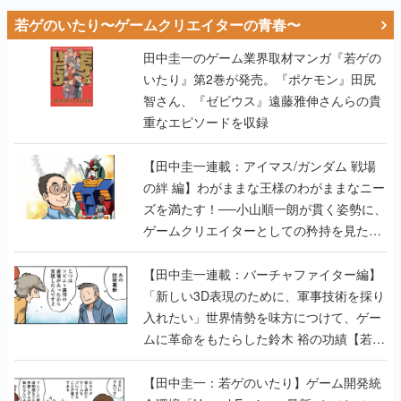
若ゲのいたり〜ゲームクリエイターの青春〜
田中圭一のゲーム業界取材マンガ『若ゲの
いたり』第2巻が発売。『ポケモン』田尻
智さん、『ゼビウス』遠藤雅伸さんらの貴
重なエピソードを収録
【田中圭一連載：アイマス/ガンダム 戦場
の絆 編】わがままな王様のわがままなニー
ズを満たす！──小山順一朗が貫く姿勢に、
ゲームクリエイターとしての矜持を見た
【若ゲのいたり最終回】
【田中圭一連載：バーチャファイター編】
「新しい3D表現のために、軍事技術を採り
入れたい」世界情勢を味方につけて、ゲー
ムに革命をもたらした鈴木 裕の功績【若ゲ
のいたり】
【田中圭一：若ゲのいたり】ゲーム開発統