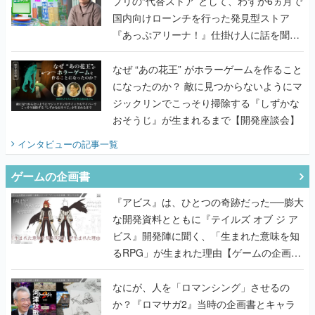
プリの“代替ストア”として、わずか6ヵ月で
国内向けローンチを行った発見型ストア
『あっぷアリーナ！』仕掛け人に話を聞い
てみた
なぜ “あの花王” がホラーゲームを作ること
になったのか？ 敵に見つからないようにマ
ジックリンでこっそり掃除する『しずかな
おそうじ』が生まれるまで【開発座談会】
インタビュー
の記事一覧
ゲームの企画書
『アビス』は、ひとつの奇跡だった──膨大
な開発資料とともに『テイルズ オブ ジ ア
ビス』開発陣に聞く、「生まれた意味を知
るRPG」が生まれた理由【ゲームの企画
書】
なにが、人を「ロマンシング」させるの
か？『ロマサガ2』当時の企画書とキャラ