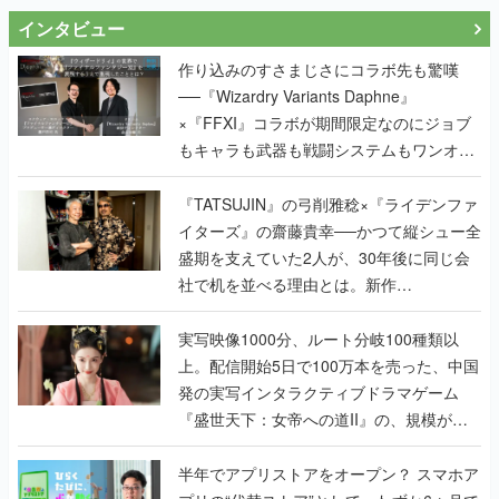
インタビュー
作り込みのすさまじさにコラボ先も驚嘆
──『Wizardry Variants Daphne』
×『FFXI』コラボが期間限定なのにジョブ
もキャラも武器も戦闘システムもワンオフ
で作り込まれた理由を両ディレクターに聞
く
『TATSUJIN』の弓削雅稔×『ライデンファ
イターズ』の齋藤貴幸──かつて縦シュー全
盛期を支えていた2人が、30年後に同じ会
社で机を並べる理由とは。新作
『TATSUJIN EXTREME』で初タッグを組
んだレジェンド2人に訊く開発秘話
実写映像1000分、ルート分岐100種類以
上。配信開始5日で100万本を売った、中国
発の実写インタラクティブドラマゲーム
『盛世天下：女帝への道II』の、規模が違
うこだわりをプロデューサーに聞いた
半年でアプリストアをオープン？ スマホア