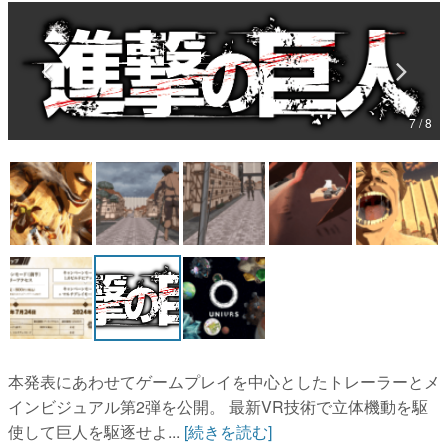
マンガ
女性向け
アプリレビュー
7 / 8
その他
電ファミニコゲーマーとは？
運営：株式会社マレ
本発表にあわせてゲームプレイを中心としたトレーラーとメ
インビジュアル第2弾を公開。 最新VR技術で立体機動を駆
使して巨人を駆逐せよ...
[続きを読む]