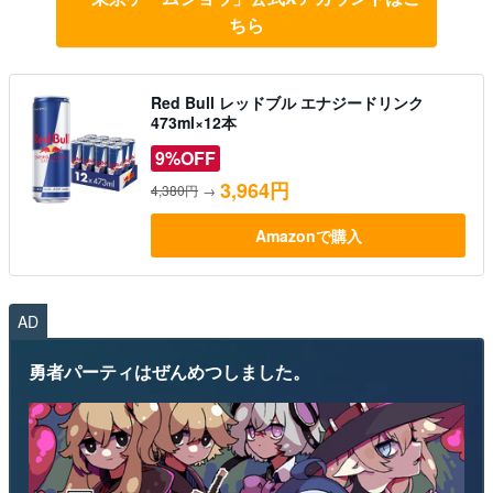
ちら
Red Bull レッドブル エナジードリンク
473ml×12本
9%OFF
3,964円
4,380円
→
Amazonで購入
AD
勇者パーティはぜんめつしました。