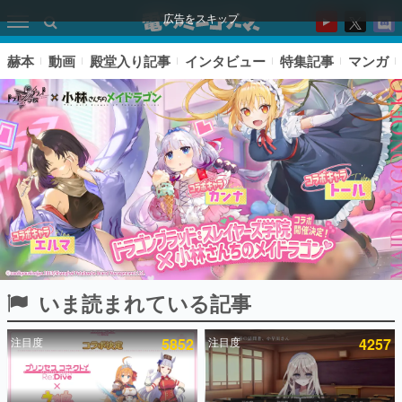
広告をスキップ
赫本
動画
殿堂入り記事
インタビュー
特集記事
マンガ
いま読まれている記事
ピックアップ
注目度
5852
注目度
4257
電ファミのいま読まれている記事ランキング
アプリセール情報