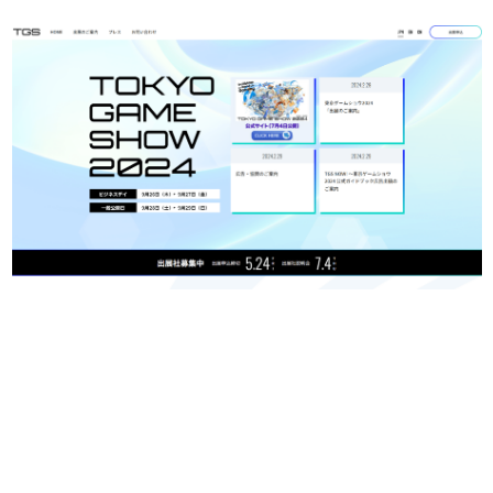
日本のコンテンツ産業やカルチャーに与えた影響を探る企
画です。
日本モバイルゲーム産業史
日本のモバイルゲーム史における主要なトピック・タイト
ルを網羅するほか、開発者へのインタビューや識者による
解説を掲載。約20年の歴史が一望できる決定版！
若ゲのいたり〜ゲームクリエイターの青春〜
『うつヌケ』『ペンと箸』等で知られるマンガ家・田中圭
一先生によるゲーム業界レポートマンガです。
なんでゲームは面白い？
ゲーム開発者・hamatsu氏がゲームの魅力を画面や操作の
具体的な形から解き明かしていく、硬派で骨太な評論連載
です。
ゲームが変えた日本語
「経験値」「裏技」「ラスボス」… ゲームにまつわる言葉
の起源や用法の変遷を、コンピューター文化史研究家・タ
イニーP氏が徹底調査。
カテゴリ
特集記事