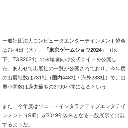
マンガ
女性向け
アプリレビュー
一般社団法人コンピュータエンターテインメント協会
その他
は7月4日（木）、
（以
「東京ゲームショウ2024」
下、TGS2024）の来場者向け公式サイトを公開し
電ファミニコゲーマーとは？
た。あわせて出展社の一覧が公開されており、今年度
運営：株式会社マレ
の出展社数は731社（国内448社・海外283社）で、出
展小間数は過去最多の3190小間になるという。
また、今年度はソニー・インタラクティブエンタテイ
ンメント（SIE）が2019年以来となる一般展示で出展
するようだ。