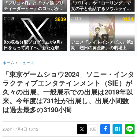
『プリコネR』と『ウマ娘 プリ
「パリィ」や「ローリング」で
ティーダービー』のコラボが決
女の子と会話するソウルライク
インタビュー
定！“最大170連無料”の8.5周年
恋愛ゲーム『小早川さんはソウ
注目度
3839
注目度
2134
キャンペーンなども発表
ルライク』無料公開。返事に失
連載・特集一覧
敗すると「YOU DIED」
殿堂入り記事
SNS拡散数が数千以上！ ページビュー数万以上！ などな
Xの収益分配プログラムが9月7
アニメ『メイドインアビス』第2
ど。多くの人々に読まれた、電ファミ渾身の“殿堂入り”記
日をもって終了へ。新たな収益
期「烈日の黄金郷」の劇場上映
事をまとめました。
化制度「Original Content
が決定！レグ役・伊瀬茉莉也さ
Rewards Program」を発表
んらが登壇する舞台挨拶も実施
ゲームの企画書
ホーム
ニュース
名作ゲームクリエイターの方々に製作時のエピソードをお
聞きし、ヒットする企画（ゲーム）とは何か？を探ってい
「東京ゲームショウ2024」ソニー・インタ
きます。
ラクティブエンタテインメント（SIE）が
赫本
この物語を解いてはいけない。『赫本』は、〈試験問題〉
久々の出展、一般展示での出展は2019年以
の形をした短編ホラー小説集です。
来。今年度は731社が出展し、出展小間数
は過去最多の3190小間
新世代に訊く
これからのデジタルゲーム市場を担う若きクリエイター達
の姿を追い、彼らのルーツと情熱を探っていきます。
2024年7月4日 16:12
反応
ゲーム世代の作家たち
ゲームに多大な影響を受けた作家さんに取材し、ゲームが