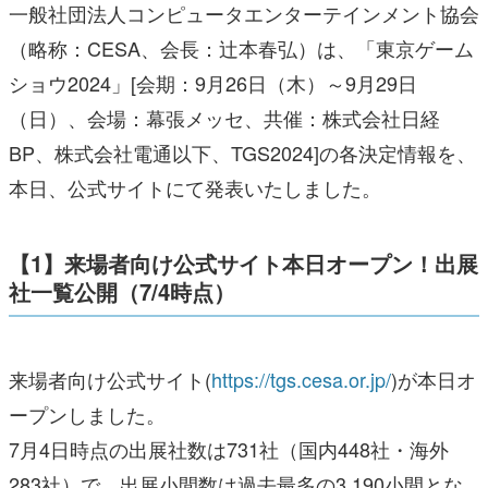
一般社団法人コンピュータエンターテインメント協会
（略称：CESA、会長：辻󠄀本春弘）は、「東京ゲーム
ショウ2024」[会期：9月26日（木）～9月29日
（日）、会場：幕張メッセ、共催：株式会社日経
BP、株式会社電通以下、TGS2024]の各決定情報を、
本日、公式サイトにて発表いたしました。
【1】来場者向け公式サイト本日オープン！出展
社一覧公開（7/4時点）
来場者向け公式サイト(
https://tgs.cesa.or.jp/
)が本日オ
ープンしました。
7月4日時点の出展社数は731社（国内448社・海外
283社）で、出展小間数は過去最多の3,190小間とな