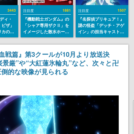
3443
1881
1507
注目度
注目度
レディ・
『機動戦士ガンダム』の
『名探偵プリキュア！』
・ピザ」
「シャア専用ザクⅡ」を
謎の怪盗「デッチ・アゲ
リカの商
イメージした散水ホース
イン」の担当キャストは
an
リールが予約開始。本体
天﨑滉平さんと判明。
7年オープ
にはシャアのパーソナル
『Re:ゼロから始める異
esとの共
マークやジオン公国軍の
世界生活』オットー役、
千年⾎戦篇』第3クールが10月より放送決
けでなく
エンブレム、型式番号な
『ヒプノシスマイク』山
桜景厳”や“⼤紅蓮氷輪丸”など、次々と卍
や没入型
どを配置
田三郎役など
楽しめる
圧倒的な映像が見られる