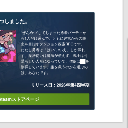
つしました。
“ぜんめつ”してしまった勇者パーティか
ら1人だけ選んで、ともに迷宮からの脱
出を目指すダンジョン探索RPGです。
ただし勇者は「はい/いいえ」しか喋れ
ず、魔法使いは魔法が使えず、戦士は可
愛らしい人形になっていて、僧侶は██を
崇拝しています。誰を救うのかを選ぶの
は、あなたです。
リリース日：2026年第4四半期
Steamストアページ