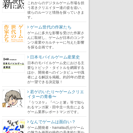
これからのデジタルゲーム市場を担
う若きクリエイター達の姿を追い、
彼らのルーツと情熱を探っていきま
す。
ゲーム世代の作家たち
ゲームに多大な影響を受けた作家さ
んに取材し、ゲームが日本のコンテ
ンツ産業やカルチャーに与えた影響
を探る企画です。
日本モバイルゲーム産業史
日本のモバイルゲーム史における主
要なトピック・タイトルを網羅する
ほか、開発者へのインタビューや識
者による解説を掲載。約20年の歴史
が一望できる決定版！
若ゲのいたり〜ゲームクリエ
イターの青春〜
『うつヌケ』『ペンと箸』等で知ら
れるマンガ家・田中圭一先生による
ゲーム業界レポートマンガです。
なんでゲームは面白い？
ゲーム開発者・hamatsu氏がゲーム
の魅力を画面や操作の具体的な形か