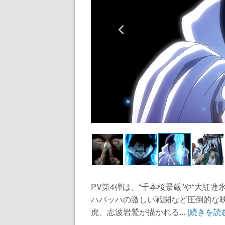
PV第4弾は、“千本桜景厳”や“⼤紅
ハバッハの激しい戦闘など圧倒的な
⻁、志波岩鷲が描かれる...
[続きを読