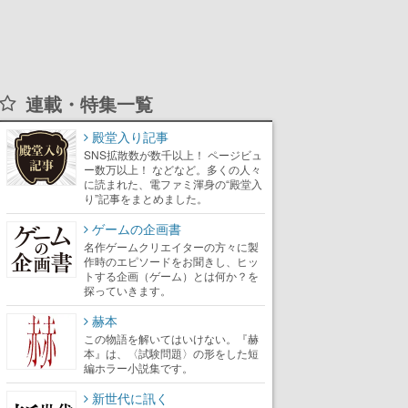
連載・特集一覧
殿堂入り記事
SNS拡散数が数千以上！ ページビュ
ー数万以上！ などなど。多くの人々
に読まれた、電ファミ渾身の“殿堂入
り”記事をまとめました。
ゲームの企画書
名作ゲームクリエイターの方々に製
作時のエピソードをお聞きし、ヒッ
トする企画（ゲーム）とは何か？を
探っていきます。
赫本
この物語を解いてはいけない。『赫
本』は、〈試験問題〉の形をした短
編ホラー小説集です。
新世代に訊く