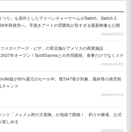
り』を原作としたアドベンチャーゲームがSwitch、Switch 2、
に2026年秋発売へ。手描きアートの雰囲気が良すぎる最新映像も公開
2026年8月9日
ィ・ファズベアーズ・ピザ」の実店舗がアメリカの商業施設
am」に2027年オープン！ScottGamesとの共同開発、食事だけでなくステ
ホラー体験も楽しめる
2026年8月9日
indle版が50%還元のセール中。既刊47巻が対象、最終巻の発売前
るチャンス
2026年8月9日
イベント「メェメェ村の大冒険」が池袋で開催！ 釣りや麻雀、公式
が楽しめる
2026年8月9日