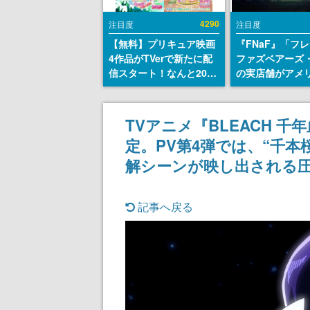
4290
注目度
注目度
【無料】プリキュア映画
『FNaF』「フ
4作品がTVerで新たに配
ファズベアーズ
信スタート！なんと2018
の実店舗がアメ
年～2024年の映画ほぼす
業施設「Americ
べてが見放題に、ぶっち
Dream」に202
ゃけありえないラインナ
ン！ScottGam
TVアニメ『BLEACH 
ップ
同開発、食事だ
定。PV第4弾では、“千本
ステージショー
のホラー体験も
解シーンが映し出される
記事へ戻る