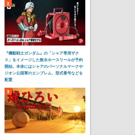
2
『機動戦士ガンダム』の「シャア専用ザク
Ⅱ」をイメージした散水ホースリールが予約
開始。本体にはシャアのパーソナルマークや
ジオン公国軍のエンブレム、型式番号などを
配置
3