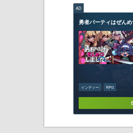
AD
勇者パーティはぜんめ
インディー
RPG