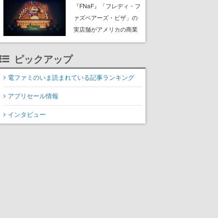
PC（Steam）向けに2026
『FNaF』「フレディ・フ
年秋発売へ。手描きアー
ァズベアーズ・ピザ」の
トの雰囲気が良すぎる最
実店舗がアメリカの商業
新映像も公開
施設「American Dream」
に2027年オープン！
ピックアップ
ScottGamesとの共同開
発、食事だけでなくステ
電ファミのいま読まれている記事ランキング
ージショーや没入型のホ
アプリセール情報
ラー体験も楽しめる
インタビュー