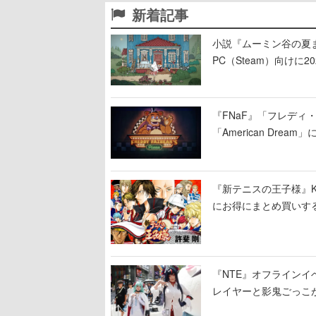
新着記事
小説『ムーミン谷の夏まつ
PC（Steam）向け
『FNaF』「フレデ
「American Dre
ージショーや没入型の
『新テニスの王子様』K
にお得にまとめ買いす
『NTE』オフライン
レイヤーと影鬼ごっこ