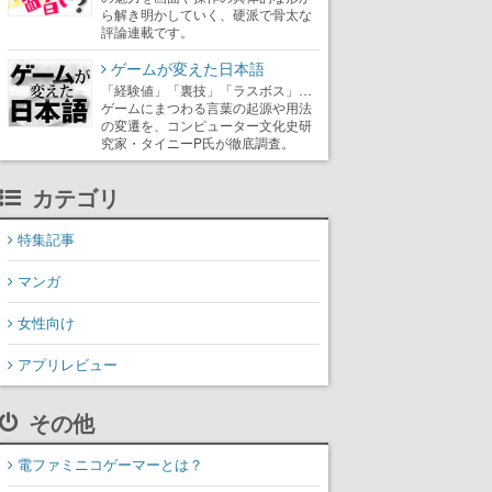
ら解き明かしていく、硬派で骨太な
評論連載です。
ゲームが変えた日本語
「経験値」「裏技」「ラスボス」…
ゲームにまつわる言葉の起源や用法
の変遷を、コンピューター文化史研
究家・タイニーP氏が徹底調査。
カテゴリ
特集記事
マンガ
女性向け
アプリレビュー
その他
電ファミニコゲーマーとは？