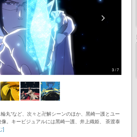
3 / 7
蓮氷輪丸”など、次々と卍解シーンのほか、⿊崎⼀護とユー
映像。キービジュアルには⿊崎⼀護、井上織姫、 茶渡泰
む]