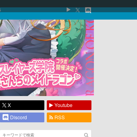
5
X
Youtube
Discord
RSS