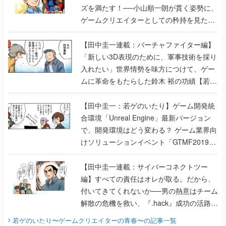
ズを満たす！──小山順一朗が貫く姿勢に、
ゲームクリエイターとしての矜持を見た
【若ゲのいたり最終回】
【田中圭一連載：バーチャファイター編】
「新しい3D表現のために、軍事技術を採り
入れたい」世界情勢を味方につけて、ゲー
ムに革命をもたらした鈴木 裕の功績【若ゲ
のいたり】
【田中圭一：若ゲのいたり】ゲーム開発統
合環境「Unreal Engine」最新バージョン
で、開発環境はどう変わる？ ゲーム業界向
けソリューションイベント「GTMF2019」
に行って、より理解を深めよう【PR】
【田中圭一連載：サイバーコネクトツー
編】すべての責任はオレが取る。だから、
付いてきてくれないか──男の熱意はチーム
解散の危機を救い、『.hack』成功の活路を
開く。業界の快男児・松山 洋に流れる血は
若ゲのいたり〜ゲームクリエイターの青春〜
の記事一覧