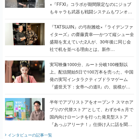
×『FFXI』コラボが期間限定なのにジョブ
もキャラも武器も戦闘システムもワンオフ
で作り込まれた理由を両ディレクターに聞
く
『TATSUJIN』の弓削雅稔×『ライデンファ
イターズ』の齋藤貴幸──かつて縦シュー全
盛期を支えていた2人が、30年後に同じ会
社で机を並べる理由とは。新作
『TATSUJIN EXTREME』で初タッグを組
んだレジェンド2人に訊く開発秘話
実写映像1000分、ルート分岐100種類以
上。配信開始5日で100万本を売った、中国
発の実写インタラクティブドラマゲーム
『盛世天下：女帝への道II』の、規模が違
うこだわりをプロデューサーに聞いた
半年でアプリストアをオープン？ スマホア
プリの“代替ストア”として、わずか6ヵ月で
国内向けローンチを行った発見型ストア
『あっぷアリーナ！』仕掛け人に話を聞い
てみた
インタビュー
の記事一覧