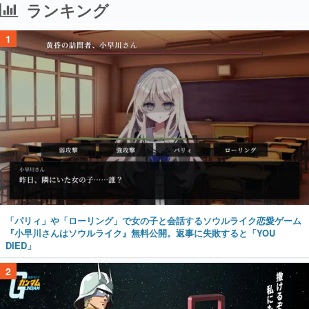
ランキング
1
「パリィ」や「ローリング」で女の子と会話するソウルライク恋愛ゲーム
『小早川さんはソウルライク』無料公開。返事に失敗すると「YOU
DIED」
2