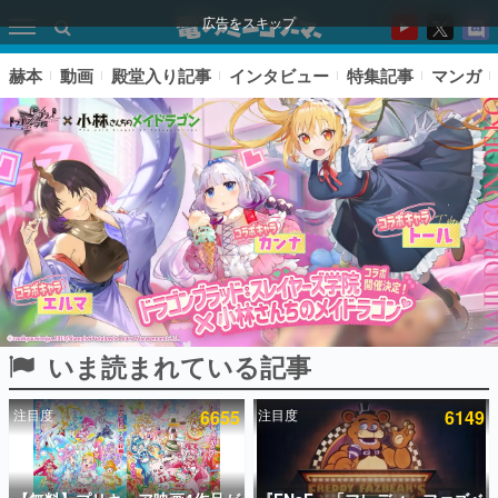
広告をスキップ
赫本
動画
殿堂入り記事
インタビュー
特集記事
マンガ
いま読まれている記事
ピックアップ
注目度
6655
注目度
6149
電ファミのいま読まれている記事ランキング
アプリセール情報