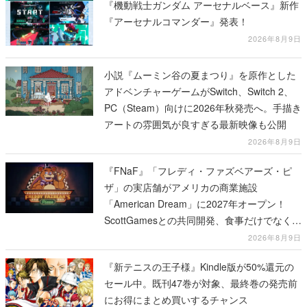
『機動戦士ガンダム アーセナルベース』新作
『アーセナルコマンダー』発表！
2026年8月9日
小説『ムーミン谷の夏まつり』を原作とした
アドベンチャーゲームがSwitch、Switch 2、
PC（Steam）向けに2026年秋発売へ。手描き
アートの雰囲気が良すぎる最新映像も公開
2026年8月9日
『FNaF』「フレディ・ファズベアーズ・ピ
ザ」の実店舗がアメリカの商業施設
「American Dream」に2027年オープン！
ScottGamesとの共同開発、食事だけでなくス
テージショーや没入型のホラー体験も楽しめ
2026年8月9日
る
『新テニスの王子様』Kindle版が50%還元の
セール中。既刊47巻が対象、最終巻の発売前
にお得にまとめ買いするチャンス