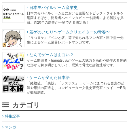
日本モバイルゲーム産業史
日本のモバイルゲーム史における主要なトピック・タイトルを
網羅するほか、開発者へのインタビューや識者による解説を掲
載。約20年の歴史が一望できる決定版！
若ゲのいたり〜ゲームクリエイターの青春〜
『うつヌケ』『ペンと箸』等で知られるマンガ家・田中圭一先
生によるゲーム業界レポートマンガです。
なんでゲームは面白い？
ゲーム開発者・hamatsu氏がゲームの魅力を画面や操作の具体的
な形から解き明かしていく、硬派で骨太な評論連載です。
ゲームが変えた日本語
「経験値」「裏技」「ラスボス」… ゲームにまつわる言葉の起
源や用法の変遷を、コンピューター文化史研究家・タイニーP氏
が徹底調査。
カテゴリ
特集記事
マンガ