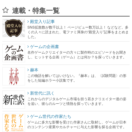
連載・特集一覧
殿堂入り記事
SNS拡散数が数千以上！ ページビュー数万以上！ などなど。多
くの人々に読まれた、電ファミ渾身の“殿堂入り”記事をまとめま
した。
ゲームの企画書
名作ゲームクリエイターの方々に製作時のエピソードをお聞き
し、ヒットする企画（ゲーム）とは何か？を探っていきます。
赫本
この物語を解いてはいけない。『赫本』は、〈試験問題〉の形
をした短編ホラー小説集です。
新世代に訊く
これからのデジタルゲーム市場を担う若きクリエイター達の姿
を追い、彼らのルーツと情熱を探っていきます。
ゲーム世代の作家たち
ゲームに多大な影響を受けた作家さんに取材し、ゲームが日本
のコンテンツ産業やカルチャーに与えた影響を探る企画です。