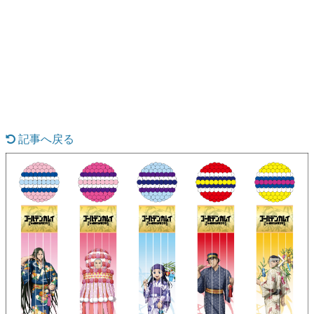
日本のコンテンツ産業やカルチャーに与えた影響を探る企
画です。
日本モバイルゲーム産業史
日本のモバイルゲーム史における主要なトピック・タイト
ルを網羅するほか、開発者へのインタビューや識者による
解説を掲載。約20年の歴史が一望できる決定版！
若ゲのいたり〜ゲームクリエイターの青春〜
『うつヌケ』『ペンと箸』等で知られるマンガ家・田中圭
一先生によるゲーム業界レポートマンガです。
記事へ戻る
なんでゲームは面白い？
ゲーム開発者・hamatsu氏がゲームの魅力を画面や操作の
具体的な形から解き明かしていく、硬派で骨太な評論連載
です。
ゲームが変えた日本語
「経験値」「裏技」「ラスボス」… ゲームにまつわる言葉
の起源や用法の変遷を、コンピューター文化史研究家・タ
イニーP氏が徹底調査。
カテゴリ
特集記事