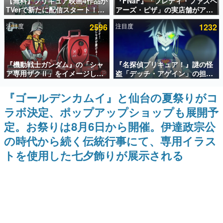
【無料】プリキュア映画4作品が
『FNaF』「フレディ・ファズベ
TVerで新たに配信スタート！な
アーズ・ピザ」の実店舗がアメ
インタビュー
んと2018年～2024年の映画ほぼ
リカの商業施設「American
注目度
2596
注目度
1232
すべてが見放題に、ぶっちゃけ
Dream」に2027年オープン！
連載・特集一覧
ありえないラインナップ
ScottGamesとの共同開発、食
事だけでなくステージショーや
没入型のホラー体験も楽しめる
殿堂入り記事
『機動戦士ガンダム』の「シャ
『名探偵プリキュア！』謎の怪
SNS拡散数が数千以上！ ページビュー数万以上！ などな
ど。多くの人々に読まれた、電ファミ渾身の“殿堂入り”記
ア専用ザクⅡ」をイメージした
盗「デッチ・アゲイン」の担当
事をまとめました。
散水ホースリールが予約開始。
キャストは天﨑滉平さんと判
本体にはシャアのパーソナルマ
明。『Re:ゼロから始める異世
『ゴールデンカムイ』と仙台の夏祭りがコ
ゲームの企画書
ークやジオン公国軍のエンブレ
界生活』オットー役、『ヒプノ
名作ゲームクリエイターの方々に製作時のエピソードをお
ラボ決定、ポップアップショップも展開予
ム、型式番号などを配置
シスマイク』山田三郎役など
聞きし、ヒットする企画（ゲーム）とは何か？を探ってい
きます。
定。お祭りは8月6日から開催。伊達政宗公
赫本
の時代から続く伝統行事にて、専用イラス
この物語を解いてはいけない。『赫本』は、〈試験問題〉
トを使用した七夕飾りが展示される
の形をした短編ホラー小説集です。
新世代に訊く
これからのデジタルゲーム市場を担う若きクリエイター達
の姿を追い、彼らのルーツと情熱を探っていきます。
ゲーム世代の作家たち
ゲームに多大な影響を受けた作家さんに取材し、ゲームが