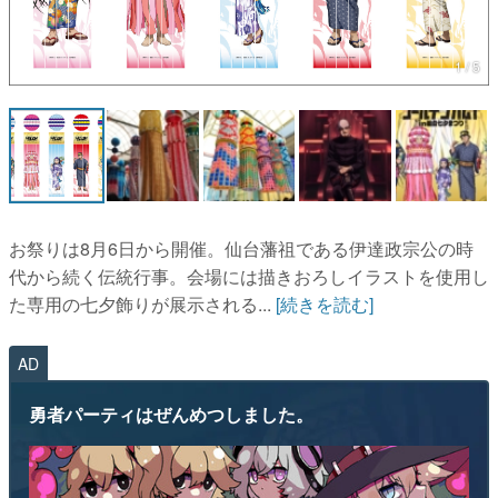
マンガ
1 / 5
女性向け
アプリレビュー
その他
電ファミニコゲーマーとは？
お祭りは8月6日から開催。仙台藩祖である伊達政宗公の時
運営：株式会社マレ
代から続く伝統行事。会場には描きおろしイラストを使用し
た専用の七夕飾りが展示される...
[続きを読む]
AD
勇者パーティはぜんめつしました。