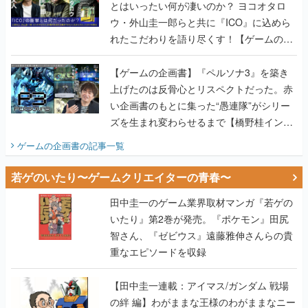
とはいったい何が凄いのか？ ヨコオタロ
ウ・外山圭一郎らと共に『ICO』に込めら
れたこだわりを語り尽くす！【ゲームの企
画書】
【ゲームの企画書】『ペルソナ3』を築き
上げたのは反骨心とリスペクトだった。赤
い企画書のもとに集った“愚連隊”がシリー
ズを生まれ変わらせるまで【橋野桂インタ
ビュー】
ゲームの企画書
の記事一覧
若ゲのいたり〜ゲームクリエイターの青春〜
田中圭一のゲーム業界取材マンガ『若ゲの
いたり』第2巻が発売。『ポケモン』田尻
智さん、『ゼビウス』遠藤雅伸さんらの貴
重なエピソードを収録
【田中圭一連載：アイマス/ガンダム 戦場
の絆 編】わがままな王様のわがままなニー