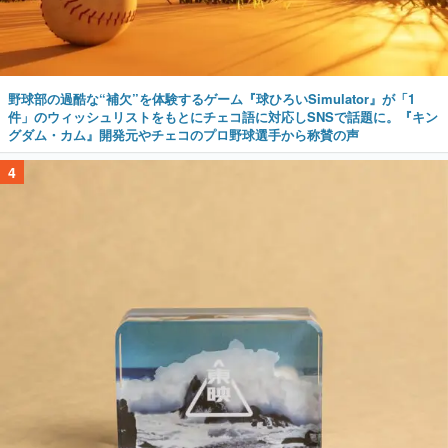
野球部の過酷な“補欠”を体験するゲーム『球ひろいSimulator』が「1
件」のウィッシュリストをもとにチェコ語に対応しSNSで話題に。『キン
グダム・カム』開発元やチェコのプロ野球選手から称賛の声
4