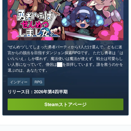
“ぜんめつ”してしまった勇者パーティから1人だけ選んで、ともに迷
宮からの脱出を目指すダンジョン探索RPGです。 ただし勇者は「は
い/いいえ」しか喋れず、魔法使いは魔法が使えず、戦士は可愛らし
い人形になっていて、僧侶は██を崇拝しています。誰を救うのかを
選ぶのは、あなたです。
インディー
RPG
リリース日：2026年第4四半期
Steamストアページ