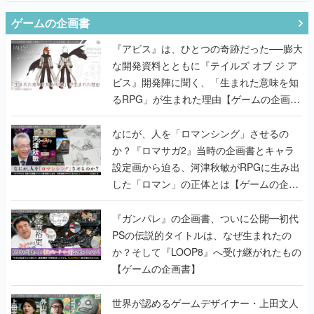
ゲームの企画書
『アビス』は、ひとつの奇跡だった──膨大
な開発資料とともに『テイルズ オブ ジ ア
ビス』開発陣に聞く、「生まれた意味を知
るRPG」が生まれた理由【ゲームの企画
書】
なにが、人を「ロマンシング」させるの
か？『ロマサガ2』当時の企画書とキャラ
設定画から迫る、河津秋敏がRPGに生み出
した「ロマン」の正体とは【ゲームの企画
書】
『ガンパレ』の企画書、ついに公開━初代
PSの伝説的タイトルは、なぜ生まれたの
か？そして『LOOP8』へ受け継がれたもの
【ゲームの企画書】
世界が認めるゲームデザイナー・上田文人