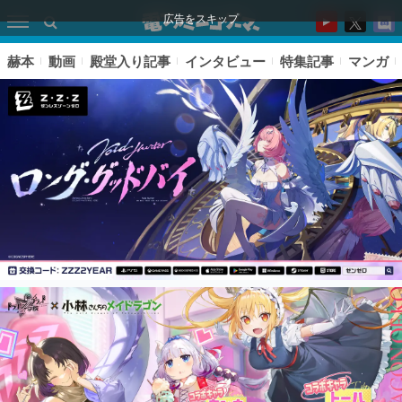
広告をスキップ
赫本
動画
殿堂入り記事
インタビュー
特集記事
マンガ
ピックアップ
電ファミのいま読まれている記事ランキング
アプリセール情報