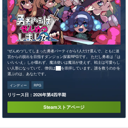
“ぜんめつ”してしまった勇者パーティから1人だけ選んで、ともに迷
宮からの脱出を目指すダンジョン探索RPGです。 ただし勇者は「は
い/いいえ」しか喋れず、魔法使いは魔法が使えず、戦士は可愛らし
い人形になっていて、僧侶は██を崇拝しています。誰を救うのかを
選ぶのは、あなたです。
インディー
RPG
リリース日：2026年第4四半期
Steamストアページ