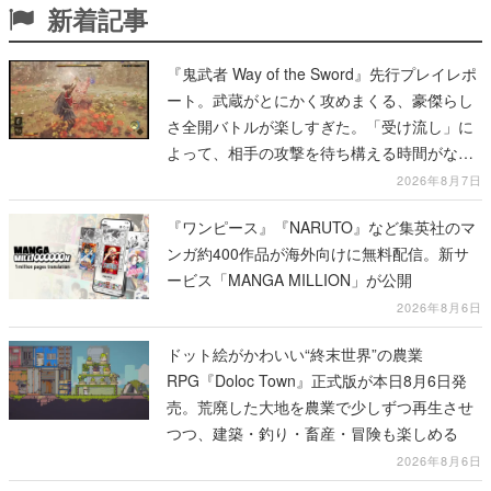
新着記事
『鬼武者 Way of the Sword』先行プレイレポ
ート。武蔵がとにかく攻めまくる、豪傑らし
さ全開バトルが楽しすぎた。「受け流し」に
よって、相手の攻撃を待ち構える時間がなく
なって超爽快
2026年8月7日
『ワンピース』『NARUTO』など集英社のマ
ンガ約400作品が海外向けに無料配信。新サ
ービス「MANGA MILLION」が公開
2026年8月6日
ドット絵がかわいい“終末世界”の農業
RPG『Doloc Town』正式版が本日8月6日発
売。荒廃した大地を農業で少しずつ再生させ
つつ、建築・釣り・畜産・冒険も楽しめる
2026年8月6日