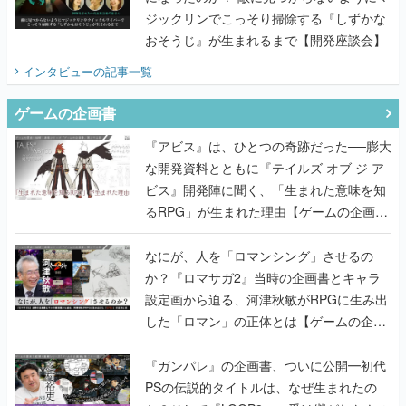
ジックリンでこっそり掃除する『しずかな
おそうじ』が生まれるまで【開発座談会】
インタビュー
の記事一覧
ゲームの企画書
『アビス』は、ひとつの奇跡だった──膨大
な開発資料とともに『テイルズ オブ ジ ア
ビス』開発陣に聞く、「生まれた意味を知
るRPG」が生まれた理由【ゲームの企画
書】
なにが、人を「ロマンシング」させるの
か？『ロマサガ2』当時の企画書とキャラ
設定画から迫る、河津秋敏がRPGに生み出
した「ロマン」の正体とは【ゲームの企画
書】
『ガンパレ』の企画書、ついに公開━初代
PSの伝説的タイトルは、なぜ生まれたの