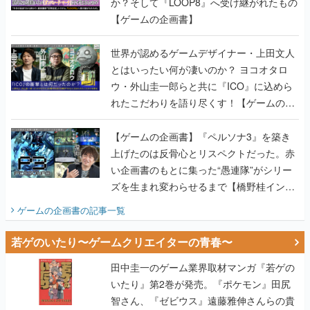
か？そして『LOOP8』へ受け継がれたもの
【ゲームの企画書】
世界が認めるゲームデザイナー・上田文人
とはいったい何が凄いのか？ ヨコオタロ
ウ・外山圭一郎らと共に『ICO』に込めら
れたこだわりを語り尽くす！【ゲームの企
画書】
【ゲームの企画書】『ペルソナ3』を築き
上げたのは反骨心とリスペクトだった。赤
い企画書のもとに集った“愚連隊”がシリー
ズを生まれ変わらせるまで【橋野桂インタ
ビュー】
ゲームの企画書
の記事一覧
若ゲのいたり〜ゲームクリエイターの青春〜
田中圭一のゲーム業界取材マンガ『若ゲの
いたり』第2巻が発売。『ポケモン』田尻
智さん、『ゼビウス』遠藤雅伸さんらの貴