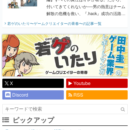
付いてきてくれないか──男の熱意はチーム
解散の危機を救い、『.hack』成功の活路を
開く。業界の快男児・松山 洋に流れる血は
若ゲのいたり〜ゲームクリエイターの青春〜
の記事一覧
『少年ジャンプ』色だった【若ゲのいた
り】
X
Youtube
Discord
RSS
ピックアップ