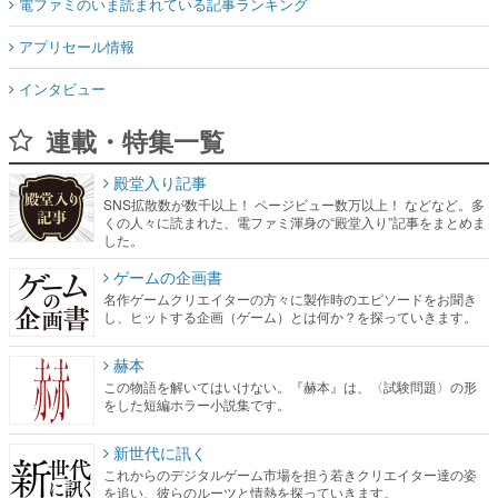
電ファミのいま読まれている記事ランキング
アプリセール情報
インタビュー
連載・特集一覧
殿堂入り記事
SNS拡散数が数千以上！ ページビュー数万以上！ などなど。多
くの人々に読まれた、電ファミ渾身の“殿堂入り”記事をまとめま
した。
ゲームの企画書
名作ゲームクリエイターの方々に製作時のエピソードをお聞き
し、ヒットする企画（ゲーム）とは何か？を探っていきます。
赫本
この物語を解いてはいけない。『赫本』は、〈試験問題〉の形
をした短編ホラー小説集です。
新世代に訊く
これからのデジタルゲーム市場を担う若きクリエイター達の姿
を追い、彼らのルーツと情熱を探っていきます。