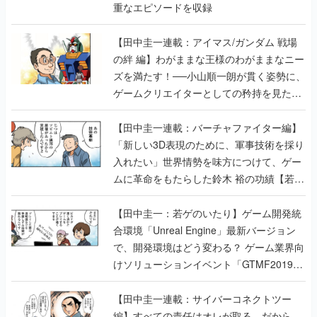
重なエピソードを収録
【田中圭一連載：アイマス/ガンダム 戦場
の絆 編】わがままな王様のわがままなニー
ズを満たす！──小山順一朗が貫く姿勢に、
ゲームクリエイターとしての矜持を見た
【若ゲのいたり最終回】
【田中圭一連載：バーチャファイター編】
「新しい3D表現のために、軍事技術を採り
入れたい」世界情勢を味方につけて、ゲー
ムに革命をもたらした鈴木 裕の功績【若ゲ
のいたり】
【田中圭一：若ゲのいたり】ゲーム開発統
合環境「Unreal Engine」最新バージョン
で、開発環境はどう変わる？ ゲーム業界向
けソリューションイベント「GTMF2019」
に行って、より理解を深めよう【PR】
【田中圭一連載：サイバーコネクトツー
編】すべての責任はオレが取る。だから、