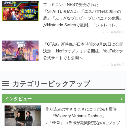
ファミコン・NESで発売された
『SHATTERHAND』『エスパ冒険隊 魔王の
砦』『ふしぎなブロビー ブロバニアの危機』
がNintendo Switchで復刻。「ジャレコレ」シ
リーズから3作が発売予定
2026年8月6日
『GTA6』新映像が日本時間の8月28日に公開
決定！ Netflixでプレミア公開後、YouTubeや
公式サイトでも公開へ
2026年8月6日
カテゴリーピックアップ
インタビュー
作り込みのすさまじさにコラボ先も驚嘆
──『Wizardry Variants Daphne』
×『FFXI』コラボが期間限定なのにジョブ