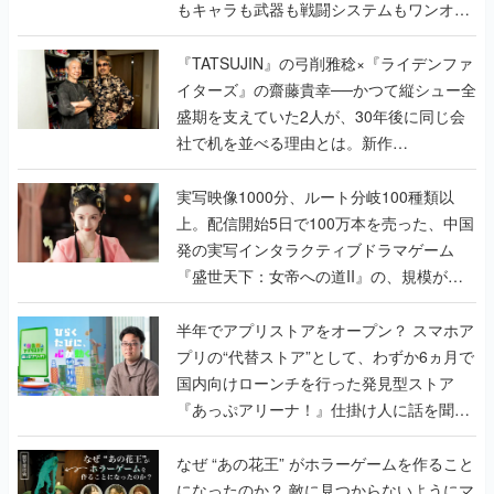
もキャラも武器も戦闘システムもワンオフ
で作り込まれた理由を両ディレクターに聞
く
『TATSUJIN』の弓削雅稔×『ライデンファ
イターズ』の齋藤貴幸──かつて縦シュー全
盛期を支えていた2人が、30年後に同じ会
社で机を並べる理由とは。新作
『TATSUJIN EXTREME』で初タッグを組
んだレジェンド2人に訊く開発秘話
実写映像1000分、ルート分岐100種類以
上。配信開始5日で100万本を売った、中国
発の実写インタラクティブドラマゲーム
『盛世天下：女帝への道II』の、規模が違
うこだわりをプロデューサーに聞いた
半年でアプリストアをオープン？ スマホア
プリの“代替ストア”として、わずか6ヵ月で
国内向けローンチを行った発見型ストア
『あっぷアリーナ！』仕掛け人に話を聞い
てみた
なぜ “あの花王” がホラーゲームを作ること
になったのか？ 敵に見つからないようにマ