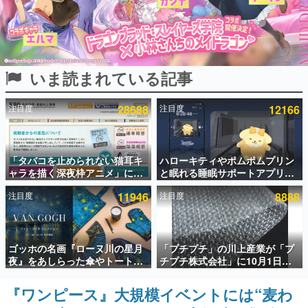
インタビュー
連載・特集一覧
いま読まれている記事
殿堂入り記事
SNS拡散数が数千以上！ ページビュー数万以上！ などな
ど。多くの人々に読まれた、電ファミ渾身の“殿堂入り”記
注目度
28688
注目度
12166
事をまとめました。
ゲームの企画書
名作ゲームクリエイターの方々に製作時のエピソードをお
聞きし、ヒットする企画（ゲーム）とは何か？を探ってい
「タバコを止められない猫耳キ
ハローキティやポムポムプリン
きます。
ャラを描く深夜枠アニメ」に視
と眠れる睡眠サポートアプリ
聴者の一部から批判意見。違法
『ゆめたび』が配信中。キャラ
赫本
注目度
11946
注目度
8888
薬物の使用と思しき描写も含め
ごとのASMRや目覚ましアラー
この物語を解いてはいけない。『赫本』は、〈試験問題〉
て、BPOが議論を交わす
ムも搭載
の形をした短編ホラー小説集です。
新世代に訊く
ゴッホの名画『ローヌ川の星月
「プチプチ」の川上産業が「プ
これからのデジタルゲーム市場を担う若きクリエイター達
夜』をあしらった傘やトートバ
チプチ株式会社」に10月1日よ
の姿を追い、彼らのルーツと情熱を探っていきます。
ッグなどが登場。8月7日21時よ
り社名変更へ。創業58年で初め
り2日間限定で予約販売
ての変更で、“プチッ”と鳴るお
『ワンピース』大規模イベントには“麦わ
ゲーム世代の作家たち
なじみの緩衝材が会社の名前に
ゲームに多大な影響を受けた作家さんに取材し、ゲームが