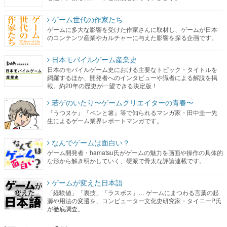
ゲーム世代の作家たち
ゲームに多大な影響を受けた作家さんに取材し、ゲームが日本
のコンテンツ産業やカルチャーに与えた影響を探る企画です。
日本モバイルゲーム産業史
日本のモバイルゲーム史における主要なトピック・タイトルを
網羅するほか、開発者へのインタビューや識者による解説を掲
載。約20年の歴史が一望できる決定版！
若ゲのいたり〜ゲームクリエイターの青春〜
『うつヌケ』『ペンと箸』等で知られるマンガ家・田中圭一先
生によるゲーム業界レポートマンガです。
なんでゲームは面白い？
ゲーム開発者・hamatsu氏がゲームの魅力を画面や操作の具体的
な形から解き明かしていく、硬派で骨太な評論連載です。
ゲームが変えた日本語
「経験値」「裏技」「ラスボス」… ゲームにまつわる言葉の起
源や用法の変遷を、コンピューター文化史研究家・タイニーP氏
が徹底調査。