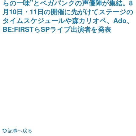
らの一味”とベガパンクの声優陣が集結。8
日本のコンテンツ産業やカルチャーに与えた影響を探る企
月10日・11日の開催に先がけてステージの
画です。
タイムスケジュールや森カリオペ、Ado、
日本モバイルゲーム産業史
日本のモバイルゲーム史における主要なトピック・タイト
BE:FIRSTらSPライブ出演者を発表
ルを網羅するほか、開発者へのインタビューや識者による
解説を掲載。約20年の歴史が一望できる決定版！
若ゲのいたり〜ゲームクリエイターの青春〜
『うつヌケ』『ペンと箸』等で知られるマンガ家・田中圭
一先生によるゲーム業界レポートマンガです。
なんでゲームは面白い？
ゲーム開発者・hamatsu氏がゲームの魅力を画面や操作の
具体的な形から解き明かしていく、硬派で骨太な評論連載
です。
ゲームが変えた日本語
「経験値」「裏技」「ラスボス」… ゲームにまつわる言葉
の起源や用法の変遷を、コンピューター文化史研究家・タ
イニーP氏が徹底調査。
カテゴリ
記事へ戻る
特集記事