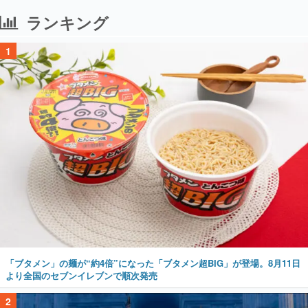
ランキング
1
「ブタメン」の麺が“約4倍”になった「ブタメン超BIG」が登場。8月11日
より全国のセブンイレブンで順次発売
2