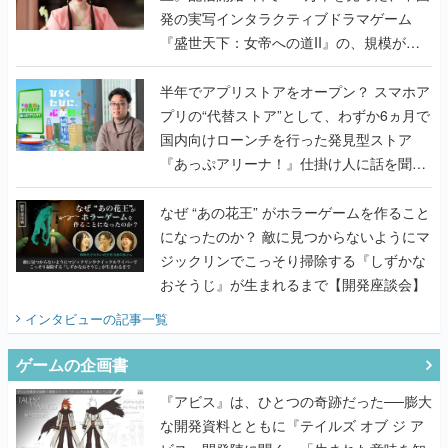
発の実写インタラクティブドラマゲーム
『盛世天下：女帝への道II』の、規模が違
うこだわりをプロデューサーに聞いた
半年でアプリストアをオープン？ スマホア
プリの“代替ストア”として、わずか6ヵ月で
国内向けローンチを行った発見型ストア
『あっぷアリーナ！』仕掛け人に話を聞い
てみた
なぜ “あの花王” がホラーゲームを作ること
になったのか？ 敵に見つからないようにマ
ジックリンでこっそり掃除する『しずかな
おそうじ』が生まれるまで【開発座談会】
インタビュー
の記事一覧
ゲームの企画書
『アビス』は、ひとつの奇跡だった──膨大
な開発資料とともに『テイルズ オブ ジ ア