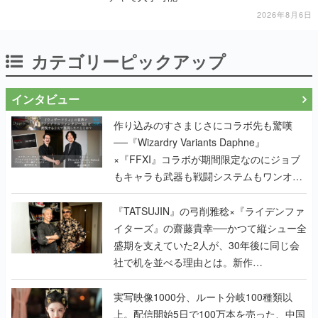
2026年8月6日
カテゴリーピックアップ
インタビュー
作り込みのすさまじさにコラボ先も驚嘆
──『Wizardry Variants Daphne』
×『FFXI』コラボが期間限定なのにジョブ
もキャラも武器も戦闘システムもワンオフ
で作り込まれた理由を両ディレクターに聞
く
『TATSUJIN』の弓削雅稔×『ライデンファ
イターズ』の齋藤貴幸──かつて縦シュー全
盛期を支えていた2人が、30年後に同じ会
社で机を並べる理由とは。新作
『TATSUJIN EXTREME』で初タッグを組
んだレジェンド2人に訊く開発秘話
実写映像1000分、ルート分岐100種類以
上。配信開始5日で100万本を売った、中国