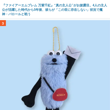
『ファイアーエムブレム 万紫千紅』“真の主人公”がお披露目。4人の主人
公が活躍した時代から5年後、彼らが「この世に存在しない」状況で魔
神・バロールと戦う
3