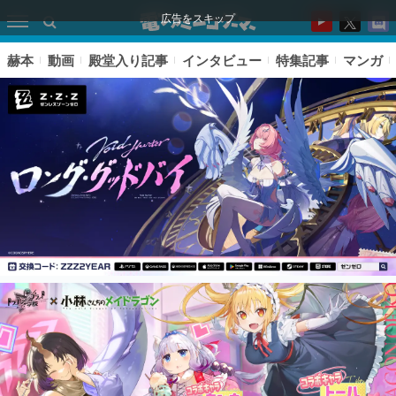
広告をスキップ
赫本
動画
殿堂入り記事
インタビュー
特集記事
マンガ
ピックアップ
電ファミのいま読まれている記事ランキング
アプリセール情報