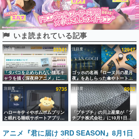
インタビュー
連載・特集一覧
いま読まれている記事
殿堂入り記事
SNS拡散数が数千以上！ ページビュー数万以上！ などな
ど。多くの人々に読まれた、電ファミ渾身の“殿堂入り”記
注目度
33341
注目度
12947
事をまとめました。
ゲームの企画書
名作ゲームクリエイターの方々に製作時のエピソードをお
聞きし、ヒットする企画（ゲーム）とは何か？を探ってい
「タバコを止められない猫耳キ
ゴッホの名画『ローヌ川の星月
きます。
ャラを描く深夜枠アニメ」に視
夜』をあしらった傘やトートバ
聴者の一部から批判意見。違法
ッグなどが登場。8月7日21時よ
赫本
注目度
9735
注目度
8932
薬物の使用と思しき描写も含め
り2日間限定で予約販売
この物語を解いてはいけない。『赫本』は、〈試験問題〉
て、BPOが議論を交わす
の形をした短編ホラー小説集です。
新世代に訊く
ハローキティやポムポムプリン
「プチプチ」の川上産業が「プ
これからのデジタルゲーム市場を担う若きクリエイター達
と眠れる睡眠サポートアプリ
チプチ株式会社」に10月1日よ
の姿を追い、彼らのルーツと情熱を探っていきます。
『ゆめたび』が配信中。キャラ
り社名変更へ。創業58年で初め
ごとのASMRや目覚ましアラー
ての変更で、“プチッ”と鳴るお
アニメ『君に届け 3RD SEASON』8月1日
ゲーム世代の作家たち
ムも搭載
なじみの緩衝材が会社の名前に
ゲームに多大な影響を受けた作家さんに取材し、ゲームが