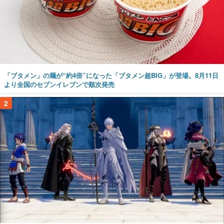
「ブタメン」の麺が“約4倍”になった「ブタメン超BIG」が登場。8月11日
より全国のセブンイレブンで順次発売
2