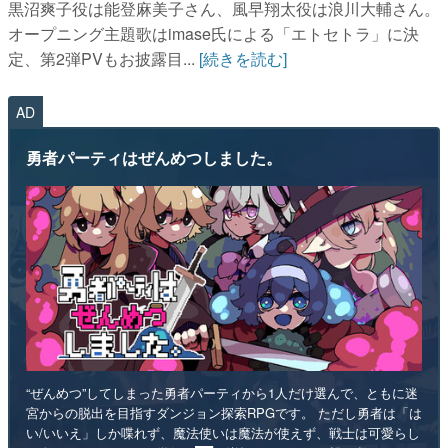
黒沼爽子役は能登麻美子さん、風早翔太役は浪川大輔さん。
オープニング主題歌はimase氏による「エトセトラ」に決
定、第2弾PVもお披露目...
[続きを読む]
AD
勇者パーティはぜんめつしました。
“ぜんめつ”してしまった勇者パーティから1人だけ選んで、ともに迷
宮からの脱出を目指すダンジョン探索RPGです。 ただし勇者は「は
い/いいえ」しか喋れず、魔法使いは魔法が使えず、戦士は可愛らし