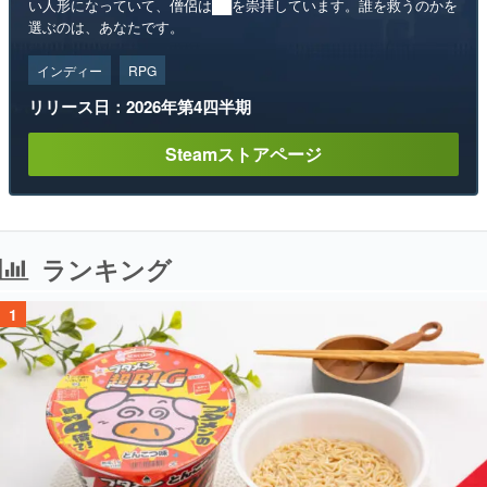
い人形になっていて、僧侶は██を崇拝しています。誰を救うのかを
選ぶのは、あなたです。
インディー
RPG
リリース日：2026年第4四半期
Steamストアページ
ランキング
1