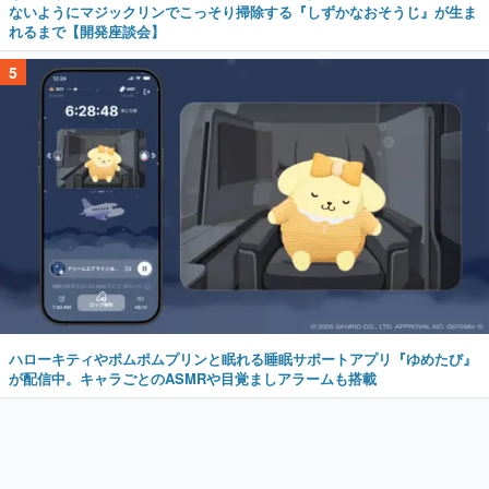
ないようにマジックリンでこっそり掃除する『しずかなおそうじ』が生ま
れるまで【開発座談会】
5
ハローキティやポムポムプリンと眠れる睡眠サポートアプリ『ゆめたび』
が配信中。キャラごとのASMRや目覚ましアラームも搭載