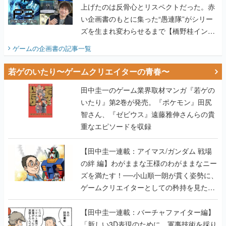
上げたのは反骨心とリスペクトだった。赤
い企画書のもとに集った“愚連隊”がシリー
ズを生まれ変わらせるまで【橋野桂インタ
ビュー】
ゲームの企画書
の記事一覧
若ゲのいたり〜ゲームクリエイターの青春〜
田中圭一のゲーム業界取材マンガ『若ゲの
いたり』第2巻が発売。『ポケモン』田尻
智さん、『ゼビウス』遠藤雅伸さんらの貴
重なエピソードを収録
【田中圭一連載：アイマス/ガンダム 戦場
の絆 編】わがままな王様のわがままなニー
ズを満たす！──小山順一朗が貫く姿勢に、
ゲームクリエイターとしての矜持を見た
【若ゲのいたり最終回】
【田中圭一連載：バーチャファイター編】
「新しい3D表現のために、軍事技術を採り