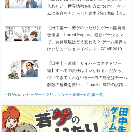
入れたい」世界情勢を味方につけて、ゲー
ムに革命をもたらした鈴木 裕の功績【若ゲ
のいたり】
【田中圭一：若ゲのいたり】ゲーム開発統
合環境「Unreal Engine」最新バージョン
で、開発環境はどう変わる？ ゲーム業界向
けソリューションイベント「GTMF2019」
に行って、より理解を深めよう【PR】
【田中圭一連載：サイバーコネクトツー
編】すべての責任はオレが取る。だから、
付いてきてくれないか──男の熱意はチーム
解散の危機を救い、『.hack』成功の活路を
開く。業界の快男児・松山 洋に流れる血は
若ゲのいたり〜ゲームクリエイターの青春〜
の記事一覧
『少年ジャンプ』色だった【若ゲのいた
り】