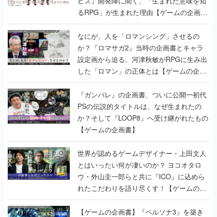
ビス』開発陣に聞く、「生まれた意味を知
るRPG」が生まれた理由【ゲームの企画
書】
なにが、人を「ロマンシング」させるの
か？『ロマサガ2』当時の企画書とキャラ
設定画から迫る、河津秋敏がRPGに生み出
した「ロマン」の正体とは【ゲームの企画
書】
『ガンパレ』の企画書、ついに公開━初代
PSの伝説的タイトルは、なぜ生まれたの
か？そして『LOOP8』へ受け継がれたもの
【ゲームの企画書】
世界が認めるゲームデザイナー・上田文人
とはいったい何が凄いのか？ ヨコオタロ
ウ・外山圭一郎らと共に『ICO』に込めら
れたこだわりを語り尽くす！【ゲームの企
画書】
【ゲームの企画書】『ペルソナ3』を築き