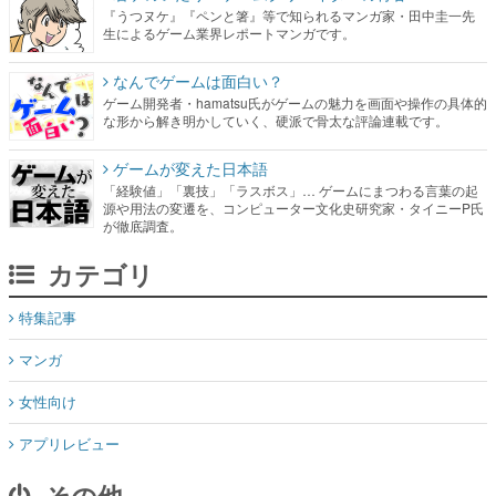
『うつヌケ』『ペンと箸』等で知られるマンガ家・田中圭一先
生によるゲーム業界レポートマンガです。
なんでゲームは面白い？
ゲーム開発者・hamatsu氏がゲームの魅力を画面や操作の具体的
な形から解き明かしていく、硬派で骨太な評論連載です。
ゲームが変えた日本語
「経験値」「裏技」「ラスボス」… ゲームにまつわる言葉の起
源や用法の変遷を、コンピューター文化史研究家・タイニーP氏
が徹底調査。
カテゴリ
特集記事
マンガ
女性向け
アプリレビュー
その他