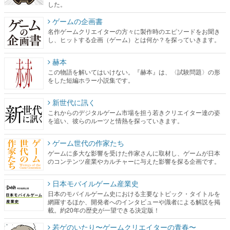
した。
ゲームの企画書
名作ゲームクリエイターの方々に製作時のエピソードをお聞き
し、ヒットする企画（ゲーム）とは何か？を探っていきます。
赫本
この物語を解いてはいけない。『赫本』は、〈試験問題〉の形
をした短編ホラー小説集です。
新世代に訊く
これからのデジタルゲーム市場を担う若きクリエイター達の姿
を追い、彼らのルーツと情熱を探っていきます。
ゲーム世代の作家たち
ゲームに多大な影響を受けた作家さんに取材し、ゲームが日本
のコンテンツ産業やカルチャーに与えた影響を探る企画です。
日本モバイルゲーム産業史
日本のモバイルゲーム史における主要なトピック・タイトルを
網羅するほか、開発者へのインタビューや識者による解説を掲
載。約20年の歴史が一望できる決定版！
若ゲのいたり〜ゲームクリエイターの青春〜