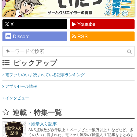
X
Youtube
Discord
RSS
ピックアップ
電ファミのいま読まれている記事ランキング
アプリセール情報
インタビュー
連載・特集一覧
殿堂入り記事
SNS拡散数が数千以上！ ページビュー数万以上！ などなど。多
くの人々に読まれた、電ファミ渾身の“殿堂入り”記事をまとめま