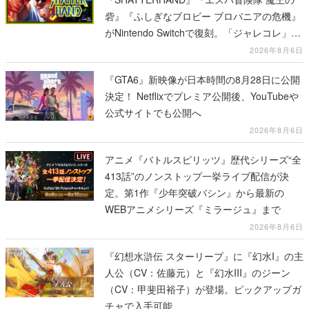
砦』『ふしぎなブロビー ブロバニアの危機』
がNintendo Switchで復刻。「ジャレコレ」シ
リーズから3作が発売予定
2026年8月6日
『GTA6』新映像が日本時間の8月28日に公開
決定！ Netflixでプレミア公開後、YouTubeや
公式サイトでも公開へ
2026年8月6日
アニメ『バトルスピリッツ』歴代シリーズ“全
413話”のノンストップ一挙ライブ配信が決
定。第1作『少年突破バシン』から最新の
WEBアニメシリーズ『ミラージュ』まで
2026年8月6日
『幻想水滸伝 スターリープ』に『幻水I』の主
人公（CV：佐藤元）と『幻水III』のジーン
（CV：甲斐田裕子）が登場。ピックアップガ
チャで入手可能