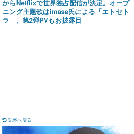
からNetflixで世界独占配信が決定。オープ
日本のコンテンツ産業やカルチャーに与えた影響を探る企
ニング主題歌はimase氏による「エトセト
画です。
ラ」、第2弾PVもお披露目
日本モバイルゲーム産業史
日本のモバイルゲーム史における主要なトピック・タイト
ルを網羅するほか、開発者へのインタビューや識者による
解説を掲載。約20年の歴史が一望できる決定版！
若ゲのいたり〜ゲームクリエイターの青春〜
『うつヌケ』『ペンと箸』等で知られるマンガ家・田中圭
一先生によるゲーム業界レポートマンガです。
なんでゲームは面白い？
ゲーム開発者・hamatsu氏がゲームの魅力を画面や操作の
具体的な形から解き明かしていく、硬派で骨太な評論連載
です。
ゲームが変えた日本語
「経験値」「裏技」「ラスボス」… ゲームにまつわる言葉
の起源や用法の変遷を、コンピューター文化史研究家・タ
イニーP氏が徹底調査。
カテゴリ
記事へ戻る
特集記事