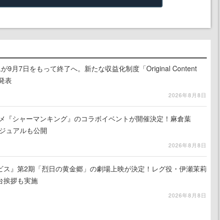
月7日をもって終了へ。新たな収益化制度「Original Content
を発表
2026年8月8日
ニメ『シャーマンキング』のコラボイベントが開催決定！麻倉葉
ビジュアルも公開
2026年8月8日
ビス』第2期「烈日の黄金郷」の劇場上映が決定！レグ役・伊瀬茉莉
台挨拶も実施
2026年8月8日