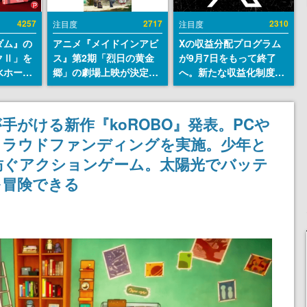
4257
2717
2310
注目度
注目度
ダム』の
アニメ『メイドインアビ
Xの収益分配プログラム
クⅡ」を
ス』第2期「烈日の黄金
が9月7日をもって終了
水ホース
郷」の劇場上映が決定！
へ。新たな収益化制度
始。本体
レグ役・伊瀬茉莉也さん
「Original Content
ーソナル
らが登壇する舞台挨拶も
Rewards Program」を
公国軍の
実施
発表
手がける新作『koROBO』発表。PCや
式番号な
クラウドファンディングを実施。少年と
紡ぐアクションゲーム。太陽光でバッテ
を冒険できる