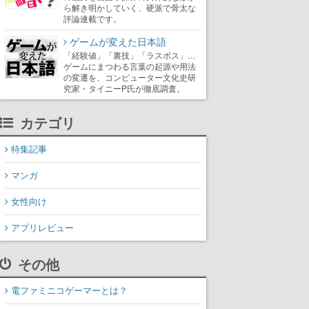
ら解き明かしていく、硬派で骨太な
評論連載です。
ゲームが変えた日本語
「経験値」「裏技」「ラスボス」…
ゲームにまつわる言葉の起源や用法
の変遷を、コンピューター文化史研
究家・タイニーP氏が徹底調査。
カテゴリ
特集記事
マンガ
女性向け
アプリレビュー
その他
電ファミニコゲーマーとは？