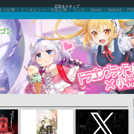
広告をスキップ
入り記事
インタビュー
特集記事
マンガ
Steam
Switch2
PS