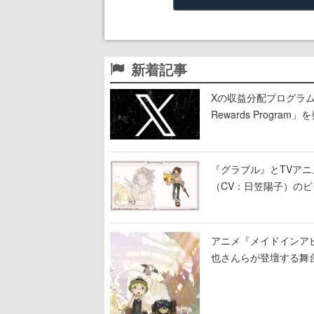
新着記事
Xの収益分配プログラムが9
Rewards Program」
『グラブル』とTVア
（CV：日笠陽子）の
アニメ『メイドインア
也さんらが登壇する舞