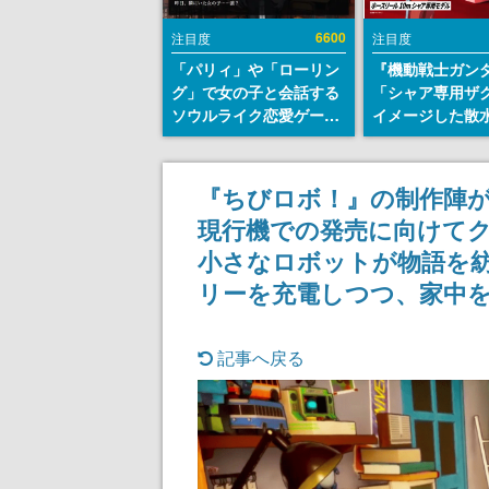
6600
注目度
注目度
「パリィ」や「ローリン
『機動戦士ガン
グ」で女の子と会話する
「シャア専用ザ
ソウルライク恋愛ゲーム
イメージした散
『小早川さんはソウルラ
リールが予約開
イク』無料公開。返事に
にはシャアのパ
失敗すると「YOU
マークやジオン
『ちびロボ！』の制作陣が
DIED」
エンブレム、型
現行機での発売に向けて
どを配置
小さなロボットが物語を
リーを充電しつつ、家中
記事へ戻る