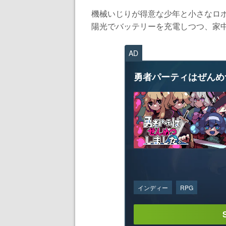
機械いじりが得意な少年と小さなロ
陽光でバッテリーを充電しつつ、家中
AD
勇者パーティはぜんめ
インディー
RPG