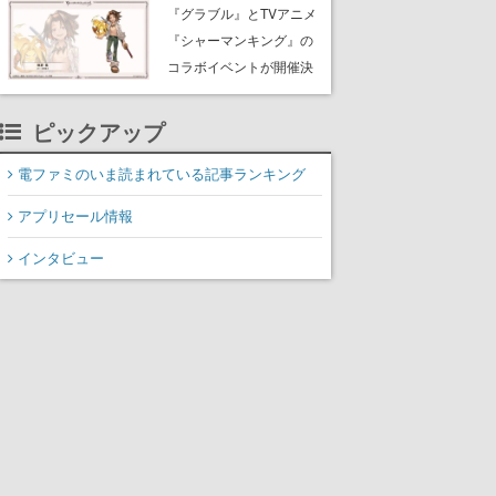
Rewards Program」を発
『グラブル』とTVアニメ
表
『シャーマンキング』の
コラボイベントが開催決
定！麻倉葉（CV：日笠陽
子）のビジュアルも公開
ピックアップ
電ファミのいま読まれている記事ランキング
アプリセール情報
インタビュー