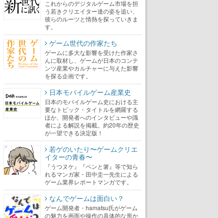
これからのデジタルゲーム市場を担
う若きクリエイター達の姿を追い、
彼らのルーツと情熱を探っていきま
す。
ゲーム世代の作家たち
ゲームに多大な影響を受けた作家さ
んに取材し、ゲームが日本のコンテ
ンツ産業やカルチャーに与えた影響
を探る企画です。
日本モバイルゲーム産業史
日本のモバイルゲーム史における主
要なトピック・タイトルを網羅する
ほか、開発者へのインタビューや識
者による解説を掲載。約20年の歴史
が一望できる決定版！
若ゲのいたり〜ゲームクリエ
イターの青春〜
『うつヌケ』『ペンと箸』等で知ら
れるマンガ家・田中圭一先生による
ゲーム業界レポートマンガです。
なんでゲームは面白い？
ゲーム開発者・hamatsu氏がゲーム
の魅力を画面や操作の具体的な形か