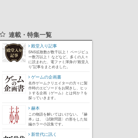
連載・特集一覧
殿堂入り記事
SNS拡散数が数千以上！ ページビュ
ー数万以上！ などなど。多くの人々
に読まれた、電ファミ渾身の“殿堂入
り”記事をまとめました。
ゲームの企画書
名作ゲームクリエイターの方々に製
作時のエピソードをお聞きし、ヒッ
トする企画（ゲーム）とは何か？を
探っていきます。
赫本
この物語を解いてはいけない。『赫
本』は、〈試験問題〉の形をした短
編ホラー小説集です。
新世代に訊く