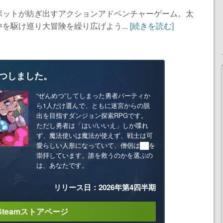
ボットが紡ぎ出すアクションアドベンチャーゲーム。太
を駆け巡り大冒険を繰り広げよう...
[続きを読む]
つしました。
“ぜんめつ”してしまった勇者パーティか
ら1人だけ選んで、ともに迷宮からの脱
出を目指すダンジョン探索RPGです。
ただし勇者は「はい/いいえ」しか喋れ
ず、魔法使いは魔法が使えず、戦士は可
愛らしい人形になっていて、僧侶は██を
崇拝しています。誰を救うのかを選ぶの
は、あなたです。
リリース日：2026年第4四半期
Steamストアページ