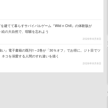
を建てて暮らすサバイバルゲーム『Wild n Chill』の体験版が
ット絵の大自然で、喧騒を忘れよう
2026年8月8日
強い』電子書籍の既刊1～2巻が「30％オフ」でお得に。ジト目でツ
、ネコを溺愛する人間のすれ違いを描く
2026年8月8日