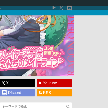
5
X
Youtube
Discord
RSS