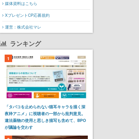
媒体資料はこちら
XプレゼントCP応募規約
運営：株式会社マレ
ランキング
1
「タバコを止められない猫耳キャラを描く深
夜枠アニメ」に視聴者の一部から批判意見。
違法薬物の使用と思しき描写も含めて、BPO
が議論を交わす