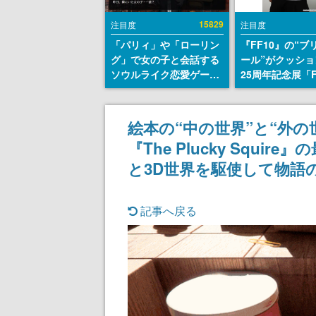
15829
注目度
注目度
「パリィ」や「ローリン
『FF10』の“ブ
グ」で女の子と会話する
ール”がクッショ
ソウルライク恋愛ゲーム
25周年記念展「F
『小早川さんはソウルラ
FANTASY X MU
イク』無料公開。返事に
幻光の記憶-」の
失敗すると「YOU
報が一部公開
絵本の“中の世界”と“外
DIED」
『The Plucky Squ
と3D世界を駆使して物語
記事へ戻る