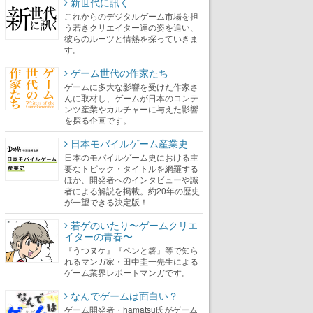
新世代に訊く
これからのデジタルゲーム市場を担
う若きクリエイター達の姿を追い、
彼らのルーツと情熱を探っていきま
す。
ゲーム世代の作家たち
ゲームに多大な影響を受けた作家さ
んに取材し、ゲームが日本のコンテ
ンツ産業やカルチャーに与えた影響
を探る企画です。
日本モバイルゲーム産業史
日本のモバイルゲーム史における主
要なトピック・タイトルを網羅する
ほか、開発者へのインタビューや識
者による解説を掲載。約20年の歴史
が一望できる決定版！
若ゲのいたり〜ゲームクリエ
イターの青春〜
『うつヌケ』『ペンと箸』等で知ら
れるマンガ家・田中圭一先生による
ゲーム業界レポートマンガです。
なんでゲームは面白い？
ゲーム開発者・hamatsu氏がゲーム