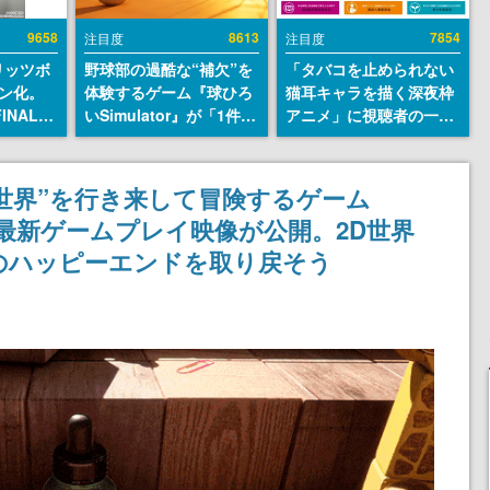
9658
8613
7854
注目度
注目度
リッツボ
野球部の過酷な“補欠”を
「タバコを止められない
ン化。
体験するゲーム『球ひろ
猫耳キャラを描く深夜枠
INAL
いSimulator』が「1件」
アニメ」に視聴者の一部
SEUM-
のウィッシュリストをも
から批判意見。違法薬物
グッズ情
とにチェコ語に対応し
の使用と思しき描写も含
SNSで話題に。『キング
めて、BPOが議論を交わ
の世界”を行き来して冒険するゲーム
ダム・カム』開発元やチ
す
ire』の最新ゲームプレイ映像が公開。2D世界
ェコのプロ野球選手から
称賛の声
のハッピーエンドを取り戻そう