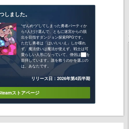
つしました。
“ぜんめつ”してしまった勇者パーティか
ら1人だけ選んで、ともに迷宮からの脱
出を目指すダンジョン探索RPGです。
ただし勇者は「はい/いいえ」しか喋れ
ず、魔法使いは魔法が使えず、戦士は可
愛らしい人形になっていて、僧侶は██を
崇拝しています。誰を救うのかを選ぶの
は、あなたです。
リリース日：2026年第4四半期
Steamストアページ