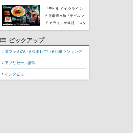
『デビル メイ クライ 5』
の激辛担々麺「デビル メ
イ カライ」が爆誕。“スタ
イリッシュに完食しまし
た”と公式が報告
ピックアップ
電ファミのいま読まれている記事ランキング
アプリセール情報
インタビュー