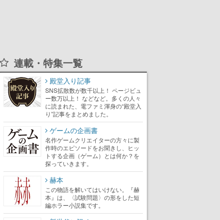
連載・特集一覧
殿堂入り記事
SNS拡散数が数千以上！ ページビュ
ー数万以上！ などなど。多くの人々
に読まれた、電ファミ渾身の“殿堂入
り”記事をまとめました。
ゲームの企画書
名作ゲームクリエイターの方々に製
作時のエピソードをお聞きし、ヒッ
トする企画（ゲーム）とは何か？を
探っていきます。
赫本
この物語を解いてはいけない。『赫
本』は、〈試験問題〉の形をした短
編ホラー小説集です。