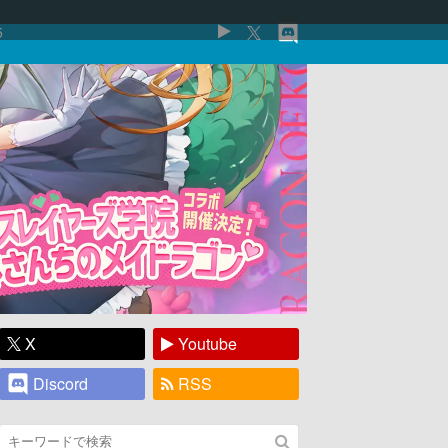
5
X
Youtube
Discord
RSS