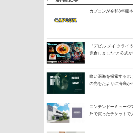
カプコンが令和8年熊本
『デビル メイ クライ
完食しました”と公式が
暗い深海を探索するホラーゲ
の光をたよりに海底か
ニンテンドーミュージ
外で買ったチケットで