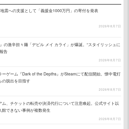
地震への支援として「義援金1000万円」の寄付を発表
2026年8月7日
 5』の激辛担々麺「デビル メイ カライ」が爆誕。“スタイリッシュに
報告
2026年8月7日
ーム『Dark of the Depths』がSteamにて配信開始。懐中電灯
らの脱出を目指す
2026年8月7日
アム、チケットの転売や決済代行について注意喚起。公式サイト以
入館できない事例が複数発生
2026年8月7日