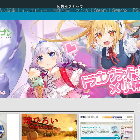
広告をスキップ
入り記事
インタビュー
特集記事
マンガ
Steam
Switch2
PS