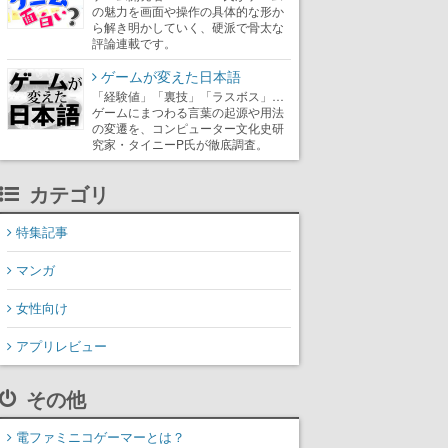
の魅力を画面や操作の具体的な形か
ら解き明かしていく、硬派で骨太な
評論連載です。
ゲームが変えた日本語
「経験値」「裏技」「ラスボス」…
ゲームにまつわる言葉の起源や用法
の変遷を、コンピューター文化史研
究家・タイニーP氏が徹底調査。
カテゴリ
特集記事
マンガ
女性向け
アプリレビュー
その他
電ファミニコゲーマーとは？