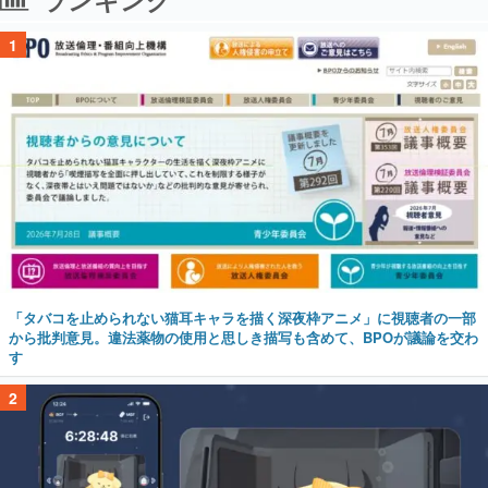
1
「タバコを止められない猫耳キャラを描く深夜枠アニメ」に視聴者の一部
から批判意見。違法薬物の使用と思しき描写も含めて、BPOが議論を交わ
す
2