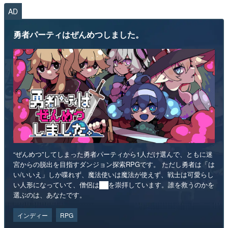
AD
勇者パーティはぜんめつしました。
“ぜんめつ”してしまった勇者パーティから1人だけ選んで、ともに迷
宮からの脱出を目指すダンジョン探索RPGです。 ただし勇者は「は
い/いいえ」しか喋れず、魔法使いは魔法が使えず、戦士は可愛らし
い人形になっていて、僧侶は██を崇拝しています。誰を救うのかを
選ぶのは、あなたです。
インディー
RPG