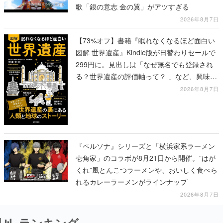
歌「銀の意志 金の翼」がアツすぎる
2026年8月7日
【73%オフ】書籍『眠れなくなるほど面白い
図解 世界遺産』Kindle版が日替わりセールで
299円に。見出しは「なぜ無名でも登録され
る？世界遺産の評価軸って？ 」など、興味を
引くものが並ぶ
2026年8月7日
『ペルソナ』シリーズと「横浜家系ラーメン
壱角家」のコラボが8月21日から開催。”はが
くれ”風とんこつラーメンや、おいしく食べら
れるカレーラーメンがラインナップ
2026年8月7日
ランキング