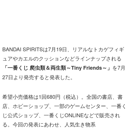
マンガ
女性向け
アプリレビュー
その他
BANDAI SPIRITSは7月19日、リアルなトカゲフィギ
ュアやカエルのクッションなどラインナップされる
電ファミニコゲーマーとは？
を7月
「一番くじ 爬虫類＆両生類～Tiny Friends～」
運営：株式会社マレ
27日より発売すると発表した。
希望小売価格は1回680円（税込）。全国の書店、書
店、ホビーショップ、一部のゲームセンター、一番く
じ公式ショップ、一番くじONLINEなどで販売され
る。今回の発表にあわせ、人気生き物系