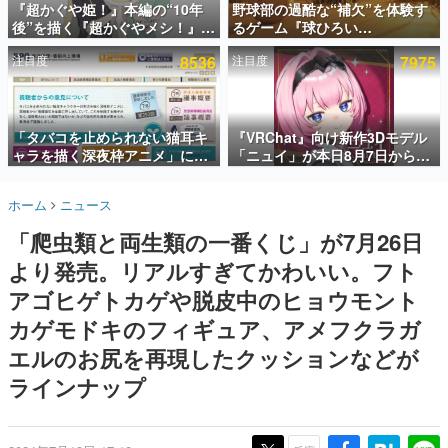
『超かぐや姫！』本編の“10年
野球部の過酷な“補欠”を体験す
後”を描く『超かぐやメシ！』
るゲーム『球ひろい
インタビュー
Web連載決定。新たなWebマン
Simulator』が「1件」のウィッ
注目度
8536
注目度
7975
ガレーベル「ビビビコミック」
シュリストをもとにチェコ語に
連載・特集一覧
にて特別話が掲載スタート、あ
対応しSNSで話題に。『キング
のお話には…まだ続きがある！
ダム・カム』開発元やチェコの
殿堂入り記事
プロ野球選手から称賛の声
SNS拡散数が数千以上！ ページビュー数万以上！ などな
「タバコを止められない猫耳キ
『VRChat』向け新作3Dモデル
ど。多くの人々に読まれた、電ファミ渾身の“殿堂入り”記
ャラを描く深夜枠アニメ」に視
「ニュイ」が本日8月7日から
事をまとめました。
聴者の一部から批判意見。違法
BOOTHにて発売。瞳に光る星
薬物の使用と思しき描写も含め
や感情豊かな表情が、小悪魔か
ゲームの企画書
ホーム
ニュース
て、BPOが議論を交わす
わいい
名作ゲームクリエイターの方々に製作時のエピソードをお
聞きし、ヒットする企画（ゲーム）とは何か？を探ってい
「爬虫類と両生類の一番くじ」が7月26日
きます。
より発売。リアルすぎてかわいい。フト
赫本
この物語を解いてはいけない。『赫本』は、〈試験問題〉
アゴヒゲトカゲや脱皮中のヒョウモント
の形をした短編ホラー小説集です。
カゲモドキのフィギュア、アメフクラガ
エルのお尻を再現したクッションなどが
新世代に訊く
これからのデジタルゲーム市場を担う若きクリエイター達
ラインナップ
の姿を追い、彼らのルーツと情熱を探っていきます。
ゲーム世代の作家たち
ゲームに多大な影響を受けた作家さんに取材し、ゲームが