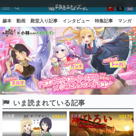
広告をスキップ
赫本
動画
殿堂入り記事
インタビュー
特集記事
マンガ
いま読まれている記事
ピックアップ
注目度
10516
注目度
10175
電ファミのいま読まれている記事ランキング
アプリセール情報