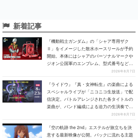
新着記事
『機動戦士ガンダム』の「シャア専用ザク
Ⅱ」をイメージした散水ホースリールが予約
開始。本体にはシャアのパーソナルマークや
ジオン公国軍のエンブレム、型式番号などを
配置
2026年8月7日
『ライドウ』『真・女神転生』の楽曲による
スペシャルライブが「ニコニコ生放送」で配
信決定。バトルアレンジされた各タイトルの
楽曲が、バンド編成による迫力の生演奏で披
露、冒頭部分は“無料”で視聴できる
2026年8月7日
『空の軌跡 the 2nd』エステルが旅立ちを決
意する最新映像が公開。バックに流れる主題