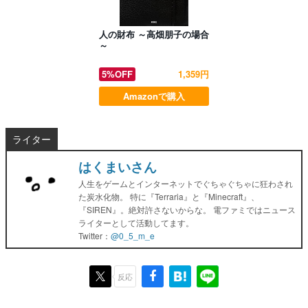
人の財布 ～高畑朋子の場合
～
5%OFF
1,359円
Amazonで購入
ライター
はくまいさん
人生をゲームとインターネットでぐちゃぐちゃに狂わされ
た炭水化物。 特に『Terraria』と『Minecraft』、
『SIREN』。絶対許さないからな。 電ファミではニュース
ライターとして活動してます。
Twitter：
@0_5_m_e
反応