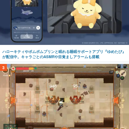
ハローキティやポムポムプリンと眠れる睡眠サポートアプリ『ゆめたび』
が配信中。キャラごとのASMRや目覚ましアラームも搭載
3