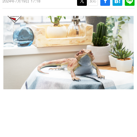
2024年7月19日 17:18
反応
日本のコンテンツ産業やカルチャーに与えた影響を探る企
画です。
日本モバイルゲーム産業史
日本のモバイルゲーム史における主要なトピック・タイト
ルを網羅するほか、開発者へのインタビューや識者による
解説を掲載。約20年の歴史が一望できる決定版！
若ゲのいたり〜ゲームクリエイターの青春〜
『うつヌケ』『ペンと箸』等で知られるマンガ家・田中圭
一先生によるゲーム業界レポートマンガです。
なんでゲームは面白い？
ゲーム開発者・hamatsu氏がゲームの魅力を画面や操作の
具体的な形から解き明かしていく、硬派で骨太な評論連載
です。
ゲームが変えた日本語
「経験値」「裏技」「ラスボス」… ゲームにまつわる言葉
の起源や用法の変遷を、コンピューター文化史研究家・タ
イニーP氏が徹底調査。
カテゴリ
特集記事