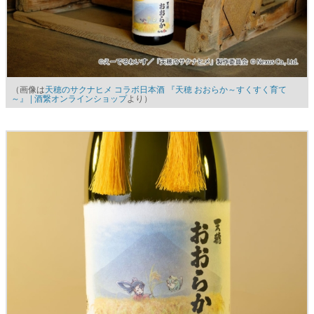
（画像は
天穂のサクナヒメ コラボ日本酒 『天穂 おおらか～すくすく育て
～』 | 酒繋オンラインショップ
より）