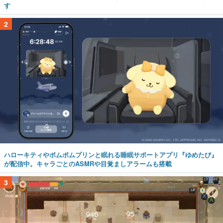
す
2
ハローキティやポムポムプリンと眠れる睡眠サポートアプリ『ゆめたび』
が配信中。キャラごとのASMRや目覚ましアラームも搭載
3