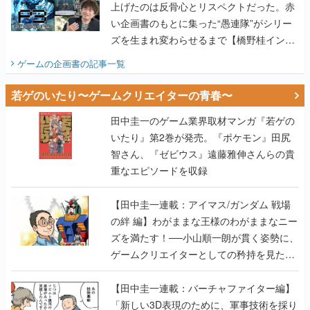
上げたのは反骨心とリスペクトだった。赤
い企画書のもとに集った“愚連隊”がシリー
ズを生まれ変わらせるまで【橋野桂インタ
ビュー】
ゲームの企画書
の記事一覧
若ゲのいたり〜ゲームクリエイターの青春〜
田中圭一のゲーム業界取材マンガ『若ゲの
いたり』第2巻が発売。『ポケモン』田尻
智さん、『ゼビウス』遠藤雅伸さんらの貴
重なエピソードを収録
【田中圭一連載：アイマス/ガンダム 戦場
の絆 編】わがままな王様のわがままなニー
ズを満たす！──小山順一朗が貫く姿勢に、
ゲームクリエイターとしての矜持を見た
【若ゲのいたり最終回】
【田中圭一連載：バーチャファイター編】
「新しい3D表現のために、軍事技術を採り