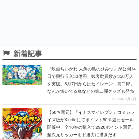
新着記事
『映画ちいかわ 人魚の島のひみつ』が公開14
日で興行収入50億円、観客動員数が350万人
を突破。8月7日からはセイレーン、島二郎、
なんか懐いてる鳥などの第二弾グッズも発売
2026年8月7日
【50％還元】『イナズマイレブン』コミカラ
イズ版がKindleにてポイント50％還元セール
開催中、全10巻の購入で2920ポイント還元。
超次元サッカーをド迫力に描きだす