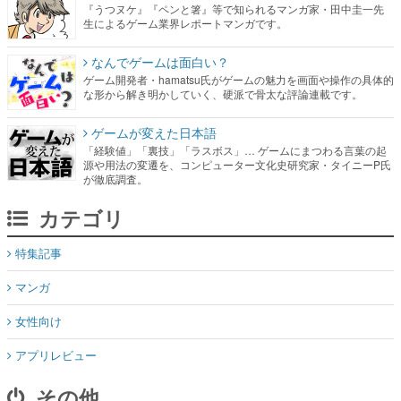
『うつヌケ』『ペンと箸』等で知られるマンガ家・田中圭一先
生によるゲーム業界レポートマンガです。
なんでゲームは面白い？
ゲーム開発者・hamatsu氏がゲームの魅力を画面や操作の具体的
な形から解き明かしていく、硬派で骨太な評論連載です。
ゲームが変えた日本語
「経験値」「裏技」「ラスボス」… ゲームにまつわる言葉の起
源や用法の変遷を、コンピューター文化史研究家・タイニーP氏
が徹底調査。
カテゴリ
特集記事
マンガ
女性向け
アプリレビュー
その他