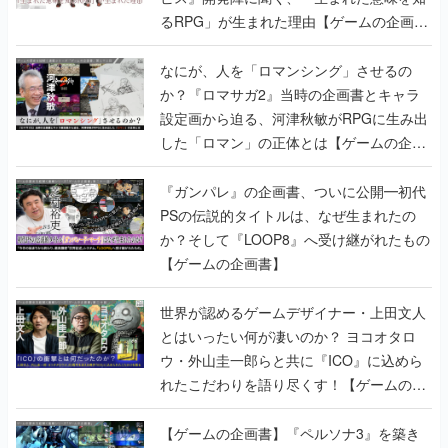
るRPG」が生まれた理由【ゲームの企画
書】
なにが、人を「ロマンシング」させるの
か？『ロマサガ2』当時の企画書とキャラ
設定画から迫る、河津秋敏がRPGに生み出
した「ロマン」の正体とは【ゲームの企画
書】
『ガンパレ』の企画書、ついに公開━初代
PSの伝説的タイトルは、なぜ生まれたの
か？そして『LOOP8』へ受け継がれたもの
【ゲームの企画書】
世界が認めるゲームデザイナー・上田文人
とはいったい何が凄いのか？ ヨコオタロ
ウ・外山圭一郎らと共に『ICO』に込めら
れたこだわりを語り尽くす！【ゲームの企
画書】
【ゲームの企画書】『ペルソナ3』を築き