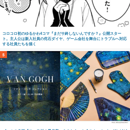
コロコロ初のゆるかわ4コマ『まだサ終しないんですか？』公開スター
ト。主人公は新入社員の侘石ダイヤ、ゲーム会社を舞台にトラブルへ対応
する社員たちを描く
5