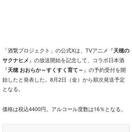
マンガ
女性向け
アプリレビュー
その他
「酒繋プロジェクト」の公式Xは、TVアニメ『
天穂の
』の放送開始を記念して、コラボ日本酒
サクナヒメ
電ファミニコゲーマーとは？
『
』の予約受付を開
天穂 おおらか～すくすく育て～
運営：株式会社マレ
始したと発表した。8月2日（金）から順次発送予定
となる。
価格は税込4400円。アルコール度数は16％となる。