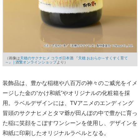
（画像は
天穂のサクナヒメ コラボ日本酒 『天穂 おおらか～すくすく育て
～』 | 酒繋オンラインショップ
より）
装飾品は、豊かな稲穂や八百万の神々のご威光をイメ
ージした金の“かけ和紙”やオリジナルの化粧箱を採
用。ラベルデザインには、TVアニメのエンディング
冒頭のサクナヒメとタマ爺が田んぼの中で豊かに育っ
た稲に笑顔をこぼすワンシーンを使用し、デザインを
和紙に印刷したオリジナルラベルとなる。