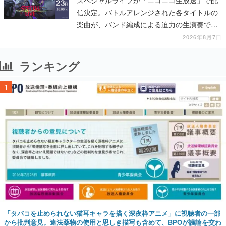
スペシャルライブが「ニコニコ生放送」で配
信決定。バトルアレンジされた各タイトルの
楽曲が、バンド編成による迫力の生演奏で披
露、冒頭部分は“無料”で視聴できる
2026年8月7日
ランキング
1
「タバコを止められない猫耳キャラを描く深夜枠アニメ」に視聴者の一部
から批判意見。違法薬物の使用と思しき描写も含めて、BPOが議論を交わ