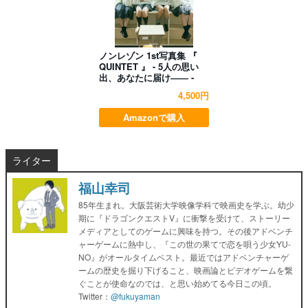
ノンレゾン 1st写真集 『
QUINTET 』 - 5人の思い
出、あなたに届け―― -
4,500円
Amazonで購入
ライター
福山幸司
85年生まれ。大阪芸術大学映像学科で映画史を学ぶ。幼少
期に『ドラゴンクエストV』に衝撃を受けて、ストーリー
メディアとしてのゲームに興味を持つ。その後アドベンチ
ャーゲームに熱中し、『この世の果てで恋を唄う少女YU-
NO』がオールタイムベスト。最近ではアドベンチャーゲ
ームの歴史を掘り下げること、映画論とビデオゲームを繋
ぐことが使命なのでは、と思い始めてる今日この頃。
Twitter：
@fukuyaman