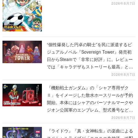
2026年8月7日
“個性爆発した円卓の騎士”を民に派遣するビ
ジュアルノベル『Sovereign Tower』発売初
日からSteamで「非常に好評」に。レビュー
では「キャラデザもストーリーも最高」と称
賛相次ぐ
2026年8月7日
『機動戦士ガンダム』の「シャア専用ザク
Ⅱ」をイメージした散水ホースリールが予約
開始。本体にはシャアのパーソナルマークや
ジオン公国軍のエンブレム、型式番号などを
配置
2026年8月7日
『ライドウ』『真・女神転生』の楽曲による