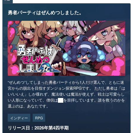
勇者パーティはぜんめつしました。
“ぜんめつ”してしまった勇者パーティから1人だけ選んで、ともに迷
宮からの脱出を目指すダンジョン探索RPGです。 ただし勇者は「は
い/いいえ」しか喋れず、魔法使いは魔法が使えず、戦士は可愛らし
い人形になっていて、僧侶は██を崇拝しています。誰を救うのかを
選ぶのは、あなたです。
インディー
RPG
リリース日：2026年第4四半期