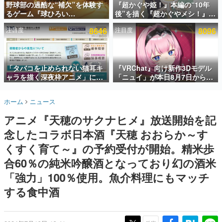
野球部の過酷な“補欠”を体験す
『超かぐや姫！』本編の“10年
るゲーム『球ひろい
後”を描く『超かぐやメシ！』
インタビュー
Simulator』が「1件」のウィッ
Web連載決定。新たなWebマン
注目度
8646
注目度
8096
シュリストをもとにチェコ語に
ガレーベル「ビビビコミック」
連載・特集一覧
対応しSNSで話題に。『キング
にて特別話が掲載スタート、あ
ダム・カム』開発元やチェコの
のお話には…まだ続きがある！
殿堂入り記事
プロ野球選手から称賛の声
SNS拡散数が数千以上！ ページビュー数万以上！ などな
「タバコを止められない猫耳キ
『VRChat』向け新作3Dモデル
ど。多くの人々に読まれた、電ファミ渾身の“殿堂入り”記
ャラを描く深夜枠アニメ」に視
「ニュイ」が本日8月7日から
事をまとめました。
聴者の一部から批判意見。違法
BOOTHにて発売。瞳に光る星
薬物の使用と思しき描写も含め
や感情豊かな表情が、小悪魔か
ゲームの企画書
ホーム
ニュース
て、BPOが議論を交わす
わいい
名作ゲームクリエイターの方々に製作時のエピソードをお
聞きし、ヒットする企画（ゲーム）とは何か？を探ってい
アニメ『天穂のサクナヒメ』放送開始を記
きます。
念したコラボ日本酒『天穂 おおらか～す
赫本
この物語を解いてはいけない。『赫本』は、〈試験問題〉
くすく育て～』の予約受付が開始。精米歩
の形をした短編ホラー小説集です。
合60％の純米吟醸酒となっており幻の酒米
「強力」100％使用。魚介料理にもマッチ
新世代に訊く
これからのデジタルゲーム市場を担う若きクリエイター達
する食中酒
の姿を追い、彼らのルーツと情熱を探っていきます。
ゲーム世代の作家たち
ゲームに多大な影響を受けた作家さんに取材し、ゲームが