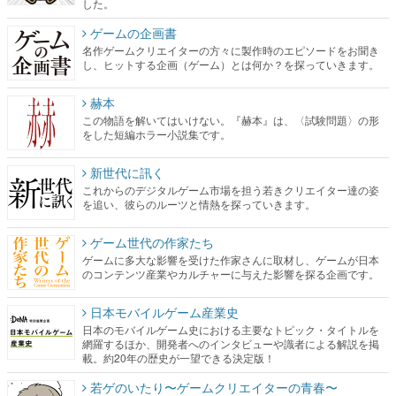
した。
ゲームの企画書
名作ゲームクリエイターの方々に製作時のエピソードをお聞き
し、ヒットする企画（ゲーム）とは何か？を探っていきます。
赫本
この物語を解いてはいけない。『赫本』は、〈試験問題〉の形
をした短編ホラー小説集です。
新世代に訊く
これからのデジタルゲーム市場を担う若きクリエイター達の姿
を追い、彼らのルーツと情熱を探っていきます。
ゲーム世代の作家たち
ゲームに多大な影響を受けた作家さんに取材し、ゲームが日本
のコンテンツ産業やカルチャーに与えた影響を探る企画です。
日本モバイルゲーム産業史
日本のモバイルゲーム史における主要なトピック・タイトルを
網羅するほか、開発者へのインタビューや識者による解説を掲
載。約20年の歴史が一望できる決定版！
若ゲのいたり〜ゲームクリエイターの青春〜