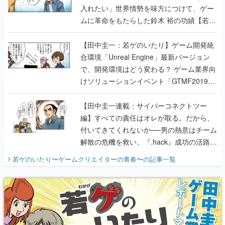
入れたい」世界情勢を味方につけて、ゲー
ムに革命をもたらした鈴木 裕の功績【若ゲ
のいたり】
【田中圭一：若ゲのいたり】ゲーム開発統
合環境「Unreal Engine」最新バージョン
で、開発環境はどう変わる？ ゲーム業界向
けソリューションイベント「GTMF2019」
に行って、より理解を深めよう【PR】
【田中圭一連載：サイバーコネクトツー
編】すべての責任はオレが取る。だから、
付いてきてくれないか──男の熱意はチーム
解散の危機を救い、『.hack』成功の活路を
開く。業界の快男児・松山 洋に流れる血は
若ゲのいたり〜ゲームクリエイターの青春〜
の記事一覧
『少年ジャンプ』色だった【若ゲのいた
り】