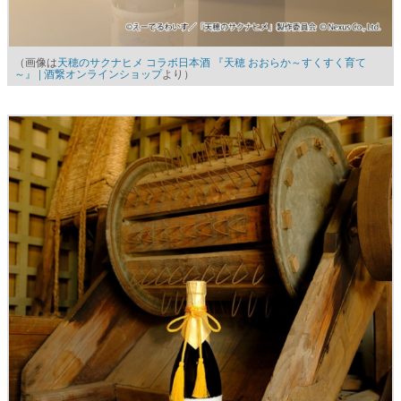
（画像は
天穂のサクナヒメ コラボ日本酒 『天穂 おおらか～すくすく育て
～』 | 酒繋オンラインショップ
より）