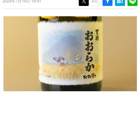
2024年7月19日 18:41
反応
日本のコンテンツ産業やカルチャーに与えた影響を探る企
画です。
日本モバイルゲーム産業史
日本のモバイルゲーム史における主要なトピック・タイト
ルを網羅するほか、開発者へのインタビューや識者による
解説を掲載。約20年の歴史が一望できる決定版！
若ゲのいたり〜ゲームクリエイターの青春〜
『うつヌケ』『ペンと箸』等で知られるマンガ家・田中圭
一先生によるゲーム業界レポートマンガです。
なんでゲームは面白い？
ゲーム開発者・hamatsu氏がゲームの魅力を画面や操作の
具体的な形から解き明かしていく、硬派で骨太な評論連載
です。
ゲームが変えた日本語
「経験値」「裏技」「ラスボス」… ゲームにまつわる言葉
の起源や用法の変遷を、コンピューター文化史研究家・タ
イニーP氏が徹底調査。
カテゴリ
特集記事