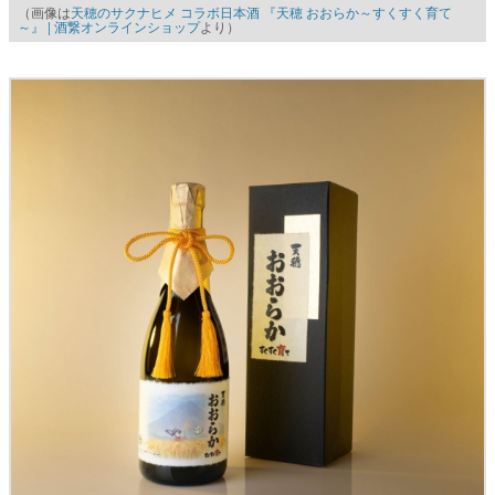
（画像は
天穂のサクナヒメ コラボ日本酒 『天穂 おおらか～すくすく育て
～』 | 酒繋オンラインショップ
より）