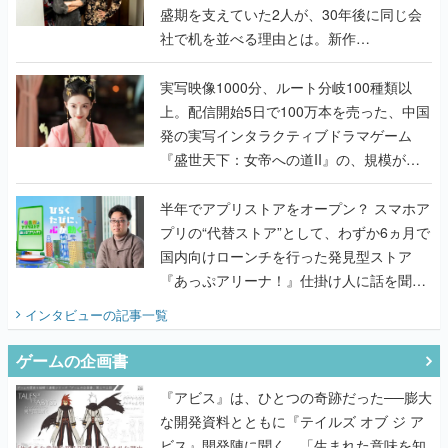
盛期を支えていた2人が、30年後に同じ会
社で机を並べる理由とは。新作
『TATSUJIN EXTREME』で初タッグを組
んだレジェンド2人に訊く開発秘話
実写映像1000分、ルート分岐100種類以
上。配信開始5日で100万本を売った、中国
発の実写インタラクティブドラマゲーム
『盛世天下：女帝への道II』の、規模が違
うこだわりをプロデューサーに聞いた
半年でアプリストアをオープン？ スマホア
プリの“代替ストア”として、わずか6ヵ月で
国内向けローンチを行った発見型ストア
『あっぷアリーナ！』仕掛け人に話を聞い
てみた
インタビュー
の記事一覧
ゲームの企画書
『アビス』は、ひとつの奇跡だった──膨大
な開発資料とともに『テイルズ オブ ジ ア
ビス』開発陣に聞く、「生まれた意味を知