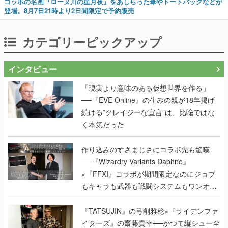
ゴッホの名画『ローヌ川の星月夜』をあしらった傘やトートバッグなどが
登場。8月7日21時より2日間限定で予約販売
カテゴリーピックアップ
インタビュー
「現実より意味のある仮想世界を作る」
──『EVE Online』の生みの親が18年掲げ
続ける”クレイジーな宣言”は、比喩ではな
く本気だった
作り込みのすさまじさにコラボ先も驚嘆
──『Wizardry Variants Daphne』
×『FFXI』コラボが期間限定なのにジョブ
もキャラも武器も戦闘システムもワンオフ
で作り込まれた理由を両ディレクターに聞
く
『TATSUJIN』の弓削雅稔×『ライデンファ
イターズ』の齋藤貴幸──かつて縦シュー全