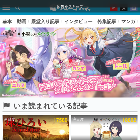
広告をスキップ
赫本
動画
殿堂入り記事
インタビュー
特集記事
マンガ
いま読まれている記事
ピックアップ
注目度
17589
注目度
10692
電ファミのいま読まれている記事ランキング
アプリセール情報