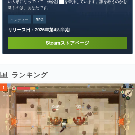
い人形になっていて、僧侶は██を崇拝しています。誰を救うのかを
選ぶのは、あなたです。
インディー
RPG
リリース日：2026年第4四半期
Steamストアページ
ランキング
1