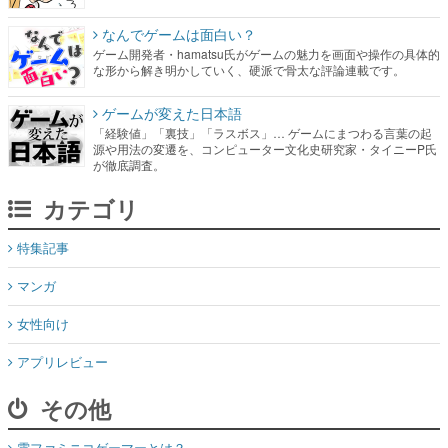
なんでゲームは面白い？
ゲーム開発者・hamatsu氏がゲームの魅力を画面や操作の具体的
な形から解き明かしていく、硬派で骨太な評論連載です。
ゲームが変えた日本語
「経験値」「裏技」「ラスボス」… ゲームにまつわる言葉の起
源や用法の変遷を、コンピューター文化史研究家・タイニーP氏
が徹底調査。
カテゴリ
特集記事
マンガ
女性向け
アプリレビュー
その他
電ファミニコゲーマーとは？