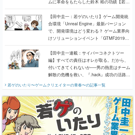
ムに革命をもたらした鈴木 裕の功績【若ゲ
のいたり】
【田中圭一：若ゲのいたり】ゲーム開発統
合環境「Unreal Engine」最新バージョン
で、開発環境はどう変わる？ ゲーム業界向
けソリューションイベント「GTMF2019」
に行って、より理解を深めよう【PR】
【田中圭一連載：サイバーコネクトツー
編】すべての責任はオレが取る。だから、
付いてきてくれないか──男の熱意はチーム
解散の危機を救い、『.hack』成功の活路を
開く。業界の快男児・松山 洋に流れる血は
若ゲのいたり〜ゲームクリエイターの青春〜
の記事一覧
『少年ジャンプ』色だった【若ゲのいた
り】