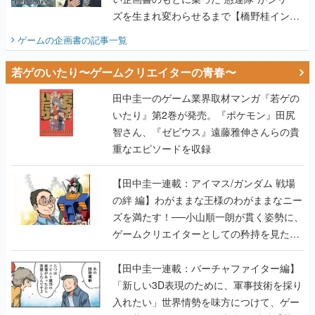
ズを生まれ変わらせるまで【橋野桂インタ
ビュー】
ゲームの企画書
の記事一覧
若ゲのいたり〜ゲームクリエイターの青春〜
田中圭一のゲーム業界取材マンガ『若ゲの
いたり』第2巻が発売。『ポケモン』田尻
智さん、『ゼビウス』遠藤雅伸さんらの貴
重なエピソードを収録
【田中圭一連載：アイマス/ガンダム 戦場
の絆 編】わがままな王様のわがままなニー
ズを満たす！──小山順一朗が貫く姿勢に、
ゲームクリエイターとしての矜持を見た
【若ゲのいたり最終回】
【田中圭一連載：バーチャファイター編】
「新しい3D表現のために、軍事技術を採り
入れたい」世界情勢を味方につけて、ゲー