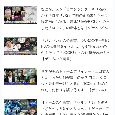
書】
なにが、人を「ロマンシング」させるの
か？『ロマサガ2』当時の企画書とキャラ
設定画から迫る、河津秋敏がRPGに生み出
した「ロマン」の正体とは【ゲームの企画
書】
『ガンパレ』の企画書、ついに公開━初代
PSの伝説的タイトルは、なぜ生まれたの
か？そして『LOOP8』へ受け継がれたもの
【ゲームの企画書】
世界が認めるゲームデザイナー・上田文人
とはいったい何が凄いのか？ ヨコオタロ
ウ・外山圭一郎らと共に『ICO』に込めら
れたこだわりを語り尽くす！【ゲームの企
画書】
【ゲームの企画書】『ペルソナ3』を築き
上げたのは反骨心とリスペクトだった。赤
い企画書のもとに集った“愚連隊”がシリー