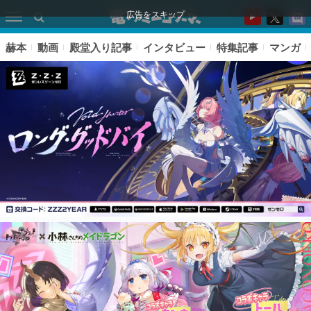
広告をスキップ
赫本
動画
殿堂入り記事
インタビュー
特集記事
マンガ
ピックアップ
電ファミのいま読まれている記事ランキング
アプリセール情報