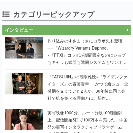
カテゴリーピックアップ
インタビュー
作り込みのすさまじさにコラボ先も驚嘆
──『Wizardry Variants Daphne』
×『FFXI』コラボが期間限定なのにジョブ
もキャラも武器も戦闘システムもワンオフ
で作り込まれた理由を両ディレクターに聞
く
『TATSUJIN』の弓削雅稔×『ライデンファ
イターズ』の齋藤貴幸──かつて縦シュー全
盛期を支えていた2人が、30年後に同じ会
社で机を並べる理由とは。新作
『TATSUJIN EXTREME』で初タッグを組
んだレジェンド2人に訊く開発秘話
実写映像1000分、ルート分岐100種類以
上。配信開始5日で100万本を売った、中国
発の実写インタラクティブドラマゲーム