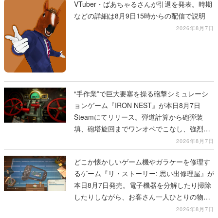
VTuber・ばあちゃるさんが引退を発表。時期
などの詳細は8月9日15時からの配信で説明
2026年8月7日
“手作業”で巨大要塞を操る砲撃シミュレーシ
ョンゲーム『IRON NEST』が本日8月7日
Steamにてリリース。弾道計算から砲弾装
填、砲塔旋回までワンオペでこなし、強烈な
一撃をブチかませるロマンある作品
2026年8月7日
どこか懐かしいゲーム機やガラケーを修理す
るゲーム『リ・ストーリー: 思い出修理屋』が
本日8月7日発売。電子機器を分解したり掃除
したりしながら、お客さん一人ひとりの物語
に耳を傾ける
2026年8月7日