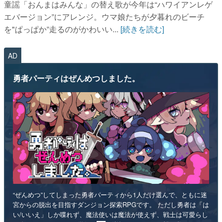
童謡「おんまはみんな」の替え歌が今年は“ハワイアンレゲ
エバージョン”にアレンジ。ウマ娘たちが夕暮れのビーチ
を"ぱっぱか”走るのがかわいい...
[続きを読む]
AD
勇者パーティはぜんめつしました。
“ぜんめつ”してしまった勇者パーティから1人だけ選んで、ともに迷
宮からの脱出を目指すダンジョン探索RPGです。 ただし勇者は「は
い/いいえ」しか喋れず、魔法使いは魔法が使えず、戦士は可愛らし