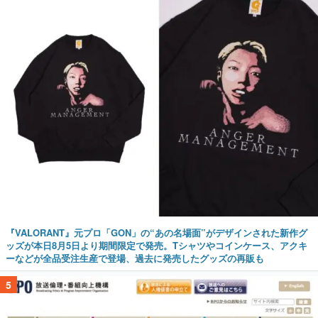
『VALORANT』元プロ「GON」の“あの名場面”がデザインされた新作グ
ッズが本日8月5日より期間限定で発売。Tシャツやコインケース、アクキ
ーなどが全品受注生産で登場、過去に発売したグッズの再販も
5