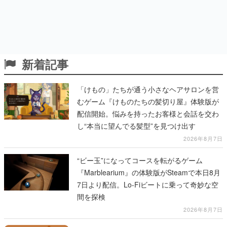
新着記事
「けもの」たちが通う小さなヘアサロンを営
むゲーム『けものたちの髪切り屋』体験版が
配信開始。悩みを持ったお客様と会話を交わ
し“本当に望んでる髪型”を見つけ出す
2026年8月7日
“ビー玉”になってコースを転がるゲーム
『Marblearium』の体験版がSteamで本日8月
7日より配信。Lo-Fiビートに乗って奇妙な空
間を探検
2026年8月7日