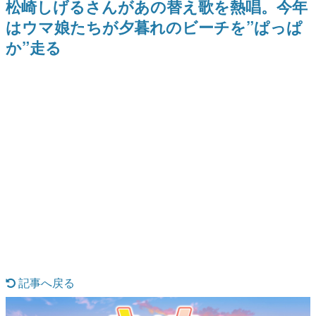
松崎しげるさんがあの替え歌を熱唱。今年
日本のコンテンツ産業やカルチャーに与えた影響を探る企
はウマ娘たちが夕暮れのビーチを”ぱっぱ
画です。
か”走る
日本モバイルゲーム産業史
日本のモバイルゲーム史における主要なトピック・タイト
ルを網羅するほか、開発者へのインタビューや識者による
解説を掲載。約20年の歴史が一望できる決定版！
若ゲのいたり〜ゲームクリエイターの青春〜
『うつヌケ』『ペンと箸』等で知られるマンガ家・田中圭
一先生によるゲーム業界レポートマンガです。
なんでゲームは面白い？
ゲーム開発者・hamatsu氏がゲームの魅力を画面や操作の
具体的な形から解き明かしていく、硬派で骨太な評論連載
です。
ゲームが変えた日本語
「経験値」「裏技」「ラスボス」… ゲームにまつわる言葉
の起源や用法の変遷を、コンピューター文化史研究家・タ
イニーP氏が徹底調査。
カテゴリ
記事へ戻る
特集記事