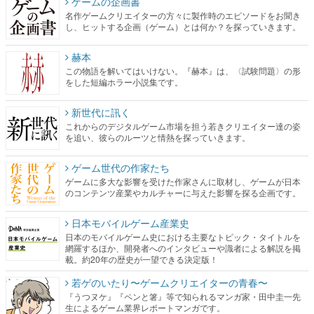
ゲームの企画書
名作ゲームクリエイターの方々に製作時のエピソードをお聞き
し、ヒットする企画（ゲーム）とは何か？を探っていきます。
赫本
この物語を解いてはいけない。『赫本』は、〈試験問題〉の形
をした短編ホラー小説集です。
新世代に訊く
これからのデジタルゲーム市場を担う若きクリエイター達の姿
を追い、彼らのルーツと情熱を探っていきます。
ゲーム世代の作家たち
ゲームに多大な影響を受けた作家さんに取材し、ゲームが日本
のコンテンツ産業やカルチャーに与えた影響を探る企画です。
日本モバイルゲーム産業史
日本のモバイルゲーム史における主要なトピック・タイトルを
網羅するほか、開発者へのインタビューや識者による解説を掲
載。約20年の歴史が一望できる決定版！
若ゲのいたり〜ゲームクリエイターの青春〜
『うつヌケ』『ペンと箸』等で知られるマンガ家・田中圭一先
生によるゲーム業界レポートマンガです。