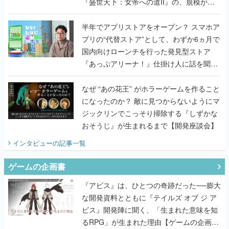
『盛世天下：女帝への道II』の、規模が違
うこだわりをプロデューサーに聞いた
半年でアプリストアをオープン？ スマホア
プリの“代替ストア”として、わずか6ヵ月で
国内向けローンチを行った発見型ストア
『あっぷアリーナ！』仕掛け人に話を聞い
てみた
なぜ “あの花王” がホラーゲームを作ること
になったのか？ 敵に見つからないようにマ
ジックリンでこっそり掃除する『しずかな
おそうじ』が生まれるまで【開発座談会】
インタビュー
の記事一覧
ゲームの企画書
『アビス』は、ひとつの奇跡だった──膨大
な開発資料とともに『テイルズ オブ ジ ア
ビス』開発陣に聞く、「生まれた意味を知
るRPG」が生まれた理由【ゲームの企画