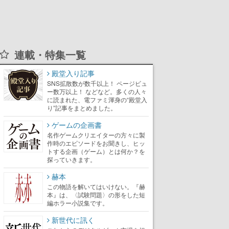
連載・特集一覧
殿堂入り記事
SNS拡散数が数千以上！ ページビュ
ー数万以上！ などなど。多くの人々
に読まれた、電ファミ渾身の“殿堂入
り”記事をまとめました。
ゲームの企画書
名作ゲームクリエイターの方々に製
作時のエピソードをお聞きし、ヒッ
トする企画（ゲーム）とは何か？を
探っていきます。
赫本
この物語を解いてはいけない。『赫
本』は、〈試験問題〉の形をした短
編ホラー小説集です。
新世代に訊く