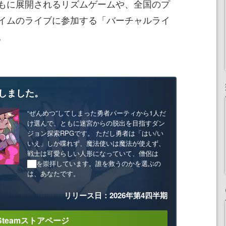
もに展開されるリズムゲームや、全国のプ
イムのライブに参加する「バーチャルライ
。
しました。
“ぜんめつ”してしまった勇者パーティから1人だ
け選んで、ともに迷宮からの脱出を目指すダン
ジョン探索RPGです。 ただし勇者は「はい/い
いえ」しか喋れず、魔法使いは魔法が使えず、
戦士は可愛らしい人形になっていて、僧侶は
██を崇拝しています。誰を救うのかを選ぶの
は、あなたです。
リリース日：2026年第4四半期
Steamストアページ