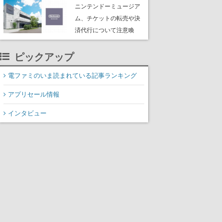
たよりに海底からの脱出
ニンテンドーミュージア
を目指す
ム、チケットの転売や決
済代行について注意喚
起。公式サイト以外で買
ったチケットで入館でき
ピックアップ
ない事例が複数発生
電ファミのいま読まれている記事ランキング
アプリセール情報
インタビュー