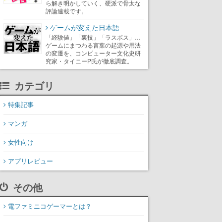
ら解き明かしていく、硬派で骨太な
評論連載です。
ゲームが変えた日本語
「経験値」「裏技」「ラスボス」…
ゲームにまつわる言葉の起源や用法
の変遷を、コンピューター文化史研
究家・タイニーP氏が徹底調査。
カテゴリ
特集記事
マンガ
女性向け
アプリレビュー
その他
電ファミニコゲーマーとは？