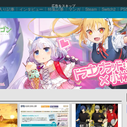
広告をスキップ
入り記事
インタビュー
特集記事
マンガ
Steam
Switch2
PS