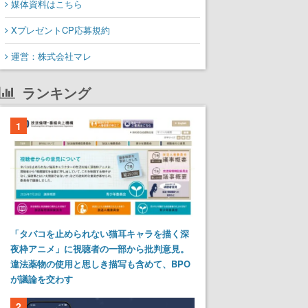
媒体資料はこちら
XプレゼントCP応募規約
運営：株式会社マレ
ランキング
1
「タバコを止められない猫耳キャラを描く深
夜枠アニメ」に視聴者の一部から批判意見。
違法薬物の使用と思しき描写も含めて、BPO
が議論を交わす
2