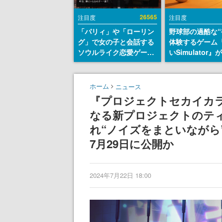
26565
注目度
注目度
「パリィ」や「ローリン
野球部の過酷な“
グ」で女の子と会話する
体験するゲーム
ソウルライク恋愛ゲーム
いSimulator
『小早川さんはソウルラ
のウィッシュリ
イク』無料公開。返事に
とにチェコ語に
失敗すると「YOU
SNSで話題に。
ホーム
ニュース
DIED」
ダム・カム』開
『プロジェクトセカイカラフ
ェコのプロ野球
なる新プロジェクトのテ
称賛の声
れ“ノイズをまといながら
7月29日に公開か
2024年7月22日 18:00