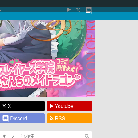
5
X
Youtube
Discord
RSS