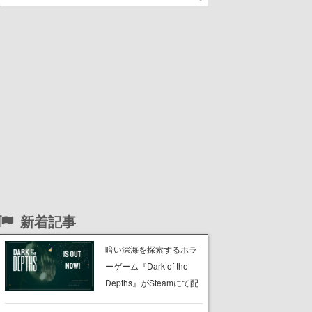
新着記事
暗い深海を探索するホラ
ーゲーム『Dark of the
Depths』がSteamにて配
信開始。懐中電灯の光を