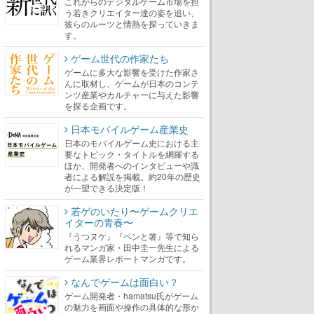
これからのデジタルゲーム市場を担
う若きクリエイター達の姿を追い、
彼らのルーツと情熱を探っていきま
す。
ゲーム世代の作家たち
ゲームに多大な影響を受けた作家さ
んに取材し、ゲームが日本のコンテ
ンツ産業やカルチャーに与えた影響
を探る企画です。
日本モバイルゲーム産業史
日本のモバイルゲーム史における主
要なトピック・タイトルを網羅する
ほか、開発者へのインタビューや識
者による解説を掲載。約20年の歴史
が一望できる決定版！
若ゲのいたり〜ゲームクリエ
イターの青春〜
『うつヌケ』『ペンと箸』等で知ら
れるマンガ家・田中圭一先生による
ゲーム業界レポートマンガです。
なんでゲームは面白い？
ゲーム開発者・hamatsu氏がゲーム
の魅力を画面や操作の具体的な形か