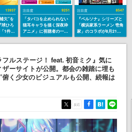
13937
9251
8547
注目度
注目度
補欠”を
「タバコを止められない
『ペルソナ』シリーズと
『球ひろ
猫耳キャラを描く深夜枠
「横浜家系ラーメン 壱角
』が「1件」
アニメ」に視聴者の一部
家」のコラボが8月21日
ストをも
から批判意見。違法薬物
から開催。”はがくれ”風
対応し
の使用と思しき描写も含
とんこつラーメンや、お
『キング
めて、BPOが議論を交わ
いしく食べられるカレー
発元やチ
す
ラーメンがラインナップ
ルステージ！ feat. 初音ミク』気に
選手から
ィザーサイトが公開。都会の雑踏に埋も
”俯く少女のビジュアルも公開、続報は
反応