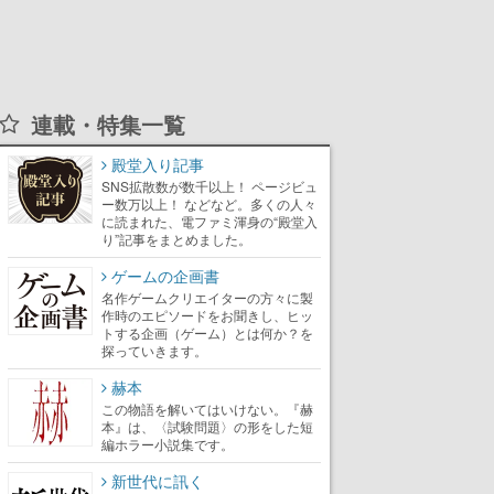
連載・特集一覧
殿堂入り記事
SNS拡散数が数千以上！ ページビュ
ー数万以上！ などなど。多くの人々
に読まれた、電ファミ渾身の“殿堂入
り”記事をまとめました。
ゲームの企画書
名作ゲームクリエイターの方々に製
作時のエピソードをお聞きし、ヒッ
トする企画（ゲーム）とは何か？を
探っていきます。
赫本
この物語を解いてはいけない。『赫
本』は、〈試験問題〉の形をした短
編ホラー小説集です。
新世代に訊く