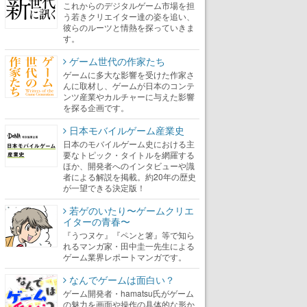
これからのデジタルゲーム市場を担
う若きクリエイター達の姿を追い、
彼らのルーツと情熱を探っていきま
す。
ゲーム世代の作家たち
ゲームに多大な影響を受けた作家さ
んに取材し、ゲームが日本のコンテ
ンツ産業やカルチャーに与えた影響
を探る企画です。
日本モバイルゲーム産業史
日本のモバイルゲーム史における主
要なトピック・タイトルを網羅する
ほか、開発者へのインタビューや識
者による解説を掲載。約20年の歴史
が一望できる決定版！
若ゲのいたり〜ゲームクリエ
イターの青春〜
『うつヌケ』『ペンと箸』等で知ら
れるマンガ家・田中圭一先生による
ゲーム業界レポートマンガです。
なんでゲームは面白い？
ゲーム開発者・hamatsu氏がゲーム
の魅力を画面や操作の具体的な形か