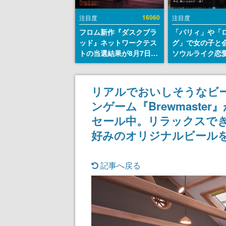
16060
注目度
注目度
フロム新作『ダスクブラ
「パリィ」や「
ッド』ネットワークテス
グ」で女の子と
トの当選結果が8月7日22
ソウルライク恋
時に発表。応募サイトの
『小早川さんは
マイページから確認可
イク』無料公開
能、テスト実施は8月21
失敗すると「YO
リアルでおいしそうなビ
日～24日
DIED」
ンゲーム『Brewmaster
セール中。リラックスで
好みのオリジナルビール
記事へ戻る