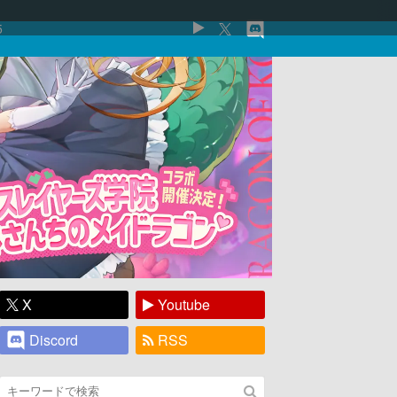
5
X
Youtube
Discord
RSS