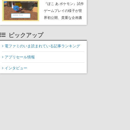
公のオリジナルアニメ
『ぽこ あ ポケモン』試作
ゲームプレイの様子が世
界初公開、貴重な企画書
の一部も見れちゃう。ゲ
ームフリーク・大森滋氏
ピックアップ
が開発秘話を語る動画が
ゲームフリーク公式
電ファミのいま読まれている記事ランキング
YouTubeで公開中
アプリセール情報
インタビュー