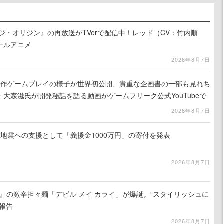
ジ・オリジン』の再放送がTVerで配信中！レッド（CV：竹内順
ナルアニメ
2026年8月7日
』試作ゲームプレイの様子が世界初公開、貴重な企画書の一部も見れち
大森滋氏が開発秘話を語る動画がゲームフリーク公式YouTubeで
2026年8月7日
地震への支援として「義援金1000万円」の寄付を発表
2026年8月7日
 5』の激辛担々麺「デビル メイ カライ」が爆誕。“スタイリッシュに
報告
2026年8月7日