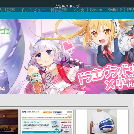
広告をスキップ
入り記事
インタビュー
特集記事
マンガ
Steam
Switch2
PS