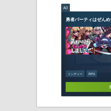
AD
勇者パーティはぜんめ
インディー
RPG