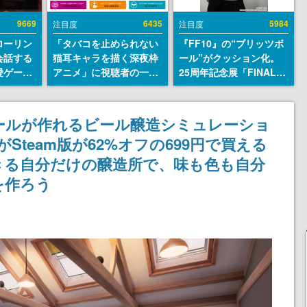
9669
6435
5984
注目度
注目度
ローリン
「タバコを止められない
『FF10』の“ブリッツボ
会話する
猫耳キャラを描く深夜枠
ール”がクッション化。
愛ゲーム
アニメ」に視聴者の一部
25周年記念展「FINAL
ソウルラ
から批判意見。違法薬物
FANTASY X MUSEUM-
。返事に
の使用と思しき描写も含
幻光の記憶-」のグッズ情
U
めて、BPOが議論を交わ
報が一部公開
ールが作れるビール醸造シミュレーショ
す
』がSteam版が62%オフの699円で買える
きる自分だけの醸造所で、味も色も自分
を作ろう