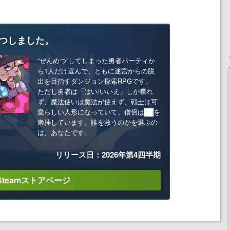
つしました。
“ぜんめつ”してしまった勇者パーティか
ら1人だけ選んで、ともに迷宮からの脱
出を目指すダンジョン探索RPGです。
ただし勇者は「はい/いいえ」しか喋れ
ず、魔法使いは魔法が使えず、戦士は可
愛らしい人形になっていて、僧侶は██を
崇拝しています。誰を救うのかを選ぶの
は、あなたです。
リリース日：2026年第4四半期
Steamストアページ