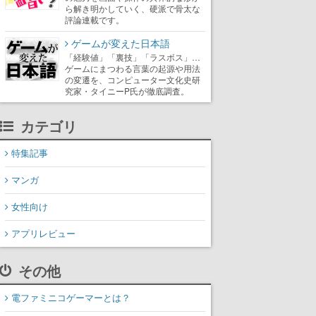
ら解き明かしていく、硬派で骨太な
評論連載です。
ゲームが変えた日本語
「経験値」「裏技」「ラスボス」…
ゲームにまつわる言葉の起源や用法
の変遷を、コンピューター文化史研
究家・タイニーP氏が徹底調査。
カテゴリ
特集記事
マンガ
女性向け
アプリレビュー
その他
電ファミニコゲーマーとは？