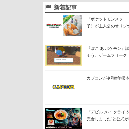
新着記事
『ポケットモンスター 
子）が主人公のオリジ
『ぽこ あ ポケモン
ゃう。ゲームフリーク・
公開中
カプコンが令和8年熊本
『デビル メイ クライ
完食しました”と公式が