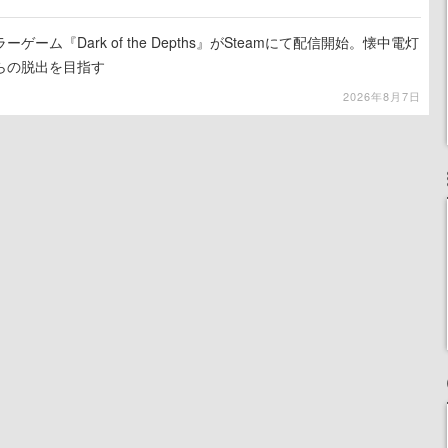
ーム『Dark of the Depths』がSteamにて配信開始。懐中電灯
らの脱出を目指す
2026年8月7日