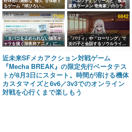
野球部の過酷な“補欠”を体験す
『ペルソナ』シリーズと「横浜
るゲーム『球ひろい
家系ラーメン 壱角家」のコラボ
インタビュー
Simulator』が「1件」のウィッ
が8月21日から開催。”はがく
注目度
7150
注目度
6842
シュリストをもとにチェコ語に
れ”風とんこつラーメンや、おい
連載・特集一覧
対応しSNSで話題に。『キング
しく食べられるカレーラーメン
ダム・カム』開発元やチェコの
がラインナップ
プロ野球選手から称賛の声
殿堂入り記事
「タバコを止められない猫耳キ
「パリィ」や「ローリング」で
SNS拡散数が数千以上！ ページビュー数万以上！ などな
ど。多くの人々に読まれた、電ファミ渾身の“殿堂入り”記
ャラを描く深夜枠アニメ」に視
女の子と会話するソウルライク
事をまとめました。
聴者の一部から批判意見。違法
恋愛ゲーム『小早川さんはソウ
薬物の使用と思しき描写も含め
ルライク』無料公開。返事に失
近未来SFメカアクション対戦ゲーム
ゲームの企画書
て、BPOが議論を交わす
敗すると「YOU DIED」
名作ゲームクリエイターの方々に製作時のエピソードをお
『Mecha BREAK』の限定先行ベータテス
聞きし、ヒットする企画（ゲーム）とは何か？を探ってい
きます。
トが8月3日にスタート。時間が溶ける機体
赫本
カスタマイズと6v6／3v3でのオンライン
この物語を解いてはいけない。『赫本』は、〈試験問題〉
対戦を心行くまで楽しもう
の形をした短編ホラー小説集です。
新世代に訊く
これからのデジタルゲーム市場を担う若きクリエイター達
の姿を追い、彼らのルーツと情熱を探っていきます。
ゲーム世代の作家たち
ゲームに多大な影響を受けた作家さんに取材し、ゲームが