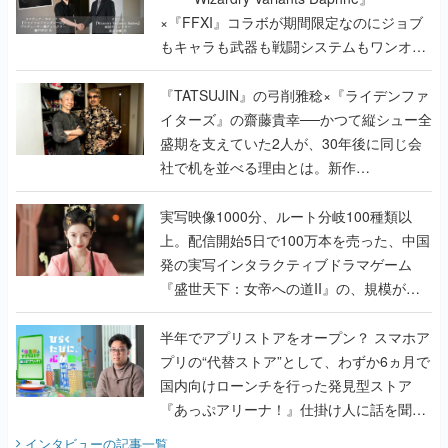
×『FFXI』コラボが期間限定なのにジョブ
もキャラも武器も戦闘システムもワンオフ
で作り込まれた理由を両ディレクターに聞
く
『TATSUJIN』の弓削雅稔×『ライデンファ
イターズ』の齋藤貴幸──かつて縦シュー全
盛期を支えていた2人が、30年後に同じ会
社で机を並べる理由とは。新作
『TATSUJIN EXTREME』で初タッグを組
んだレジェンド2人に訊く開発秘話
実写映像1000分、ルート分岐100種類以
上。配信開始5日で100万本を売った、中国
発の実写インタラクティブドラマゲーム
『盛世天下：女帝への道II』の、規模が違
うこだわりをプロデューサーに聞いた
半年でアプリストアをオープン？ スマホア
プリの“代替ストア”として、わずか6ヵ月で
国内向けローンチを行った発見型ストア
『あっぷアリーナ！』仕掛け人に話を聞い
てみた
インタビュー
の記事一覧