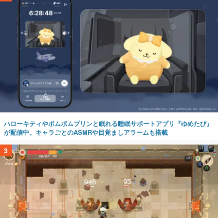
ハローキティやポムポムプリンと眠れる睡眠サポートアプリ『ゆめたび』
が配信中。キャラごとのASMRや目覚ましアラームも搭載
3