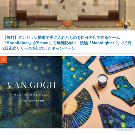
【無料】ダンジョン探索で手に入れたものを自分の店で売るゲーム
『Moonlighter』がSteamにて無料配布中！続編『Moonlighter 2』の9月
2日正式リリースを記念したキャンペーン
4