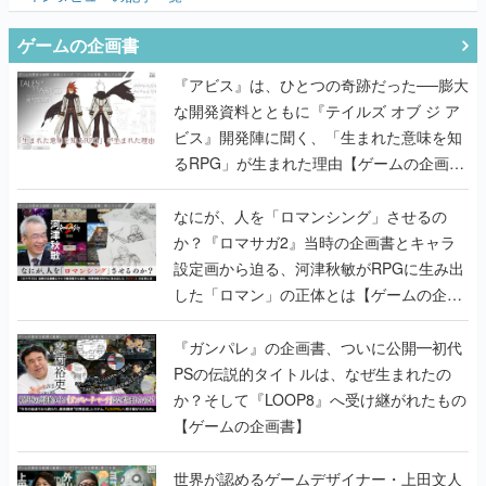
ゲームの企画書
『アビス』は、ひとつの奇跡だった──膨大
な開発資料とともに『テイルズ オブ ジ ア
ビス』開発陣に聞く、「生まれた意味を知
るRPG」が生まれた理由【ゲームの企画
書】
なにが、人を「ロマンシング」させるの
か？『ロマサガ2』当時の企画書とキャラ
設定画から迫る、河津秋敏がRPGに生み出
した「ロマン」の正体とは【ゲームの企画
書】
『ガンパレ』の企画書、ついに公開━初代
PSの伝説的タイトルは、なぜ生まれたの
か？そして『LOOP8』へ受け継がれたもの
【ゲームの企画書】
世界が認めるゲームデザイナー・上田文人