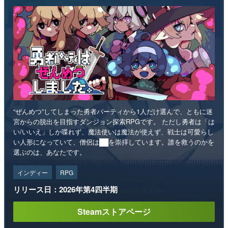
“ぜんめつ”してしまった勇者パーティから1人だけ選んで、ともに迷
宮からの脱出を目指すダンジョン探索RPGです。 ただし勇者は「は
い/いいえ」しか喋れず、魔法使いは魔法が使えず、戦士は可愛らし
い人形になっていて、僧侶は██を崇拝しています。誰を救うのかを
選ぶのは、あなたです。
インディー
RPG
リリース日：2026年第4四半期
Steamストアページ