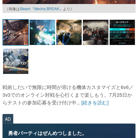
（画像は
Steam『Mecha BREAK』
より）
マンガ
女性向け
アプリレビュー
その他
電ファミニコゲーマーとは？
運営：株式会社マレ
戦術しだいで無限に時間が溶ける機体カスタマイズと6v6／
3v3でのオンライン対戦を心行くまで楽しもう。7月25日か
らテストの参加応募を受け付け中...
[続きを読む]
AD
勇者パーティはぜんめつしました。