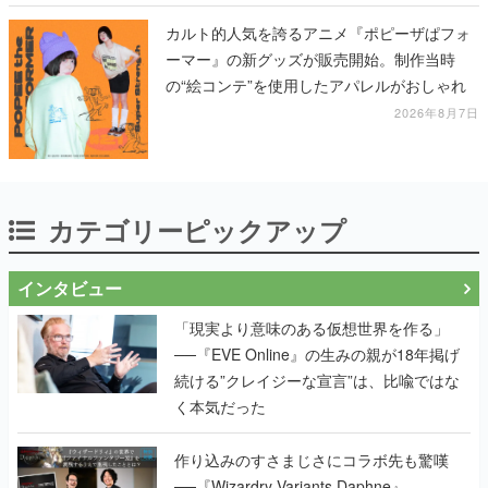
カルト的人気を誇るアニメ『ポピーザぱフォ
ーマー』の新グッズが販売開始。制作当時
の“絵コンテ”を使用したアパレルがおしゃれ
2026年8月7日
カテゴリーピックアップ
インタビュー
「現実より意味のある仮想世界を作る」
──『EVE Online』の生みの親が18年掲げ
続ける”クレイジーな宣言”は、比喩ではな
く本気だった
作り込みのすさまじさにコラボ先も驚嘆
──『Wizardry Variants Daphne』