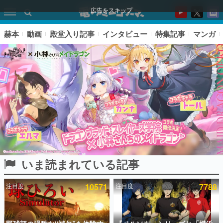
広告をスキップ
赫本
動画
殿堂入り記事
インタビュー
特集記事
マンガ
いま読まれている記事
ピックアップ
注目度
10571
注目度
7788
電ファミのいま読まれている記事ランキング
アプリセール情報