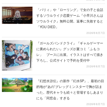
「パリィ」や「ローリング」で女の子と会話
するソウルライク恋愛ゲーム『小早川さんは
ソウルライク』無料公開。返事に失敗すると
「YOU DIED」
2026年8月7日
『ガールズバンドクライ』『ギャルゲーマー
に褒められたい』グッズが夏コミ「ふもコ
レ」 ブースに出展。イラストはすべて描き
下ろし。公式サイトで予約を受付中
2026年8月7日
『幻想水滸伝』の新作『幻水SP』、最初の目
的地が“あの”グレッグミンスターで胸が詰ま
った。歴代キャラも続々と登場するしあまり
にも「同窓会」すぎる
2026年8月7日