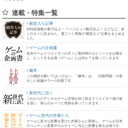
連載・特集一覧
殿堂入り記事
SNS拡散数が数千以上！ ページビュー数万以上！ などなど。多
くの人々に読まれた、電ファミ渾身の“殿堂入り”記事をまとめま
した。
ゲームの企画書
名作ゲームクリエイターの方々に製作時のエピソードをお聞き
し、ヒットする企画（ゲーム）とは何か？を探っていきます。
赫本
この物語を解いてはいけない。『赫本』は、〈試験問題〉の形
をした短編ホラー小説集です。
新世代に訊く
これからのデジタルゲーム市場を担う若きクリエイター達の姿
を追い、彼らのルーツと情熱を探っていきます。
ゲーム世代の作家たち
ゲームに多大な影響を受けた作家さんに取材し、ゲームが日本
のコンテンツ産業やカルチャーに与えた影響を探る企画です。