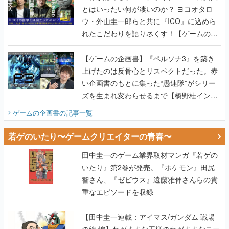
とはいったい何が凄いのか？ ヨコオタロ
ウ・外山圭一郎らと共に『ICO』に込めら
れたこだわりを語り尽くす！【ゲームの企
画書】
【ゲームの企画書】『ペルソナ3』を築き
上げたのは反骨心とリスペクトだった。赤
い企画書のもとに集った“愚連隊”がシリー
ズを生まれ変わらせるまで【橋野桂インタ
ビュー】
ゲームの企画書
の記事一覧
若ゲのいたり〜ゲームクリエイターの青春〜
田中圭一のゲーム業界取材マンガ『若ゲの
いたり』第2巻が発売。『ポケモン』田尻
智さん、『ゼビウス』遠藤雅伸さんらの貴
重なエピソードを収録
【田中圭一連載：アイマス/ガンダム 戦場