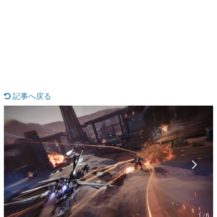
日本のコンテンツ産業やカルチャーに与えた影響を探る企
画です。
日本モバイルゲーム産業史
日本のモバイルゲーム史における主要なトピック・タイト
ルを網羅するほか、開発者へのインタビューや識者による
解説を掲載。約20年の歴史が一望できる決定版！
若ゲのいたり〜ゲームクリエイターの青春〜
『うつヌケ』『ペンと箸』等で知られるマンガ家・田中圭
一先生によるゲーム業界レポートマンガです。
記事へ戻る
なんでゲームは面白い？
ゲーム開発者・hamatsu氏がゲームの魅力を画面や操作の
具体的な形から解き明かしていく、硬派で骨太な評論連載
です。
ゲームが変えた日本語
「経験値」「裏技」「ラスボス」… ゲームにまつわる言葉
の起源や用法の変遷を、コンピューター文化史研究家・タ
イニーP氏が徹底調査。
カテゴリ
1 / 6
特集記事