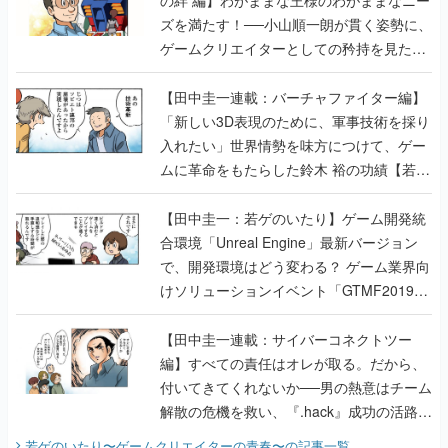
の絆 編】わがままな王様のわがままなニー
ズを満たす！──小山順一朗が貫く姿勢に、
ゲームクリエイターとしての矜持を見た
【若ゲのいたり最終回】
【田中圭一連載：バーチャファイター編】
「新しい3D表現のために、軍事技術を採り
入れたい」世界情勢を味方につけて、ゲー
ムに革命をもたらした鈴木 裕の功績【若ゲ
のいたり】
【田中圭一：若ゲのいたり】ゲーム開発統
合環境「Unreal Engine」最新バージョン
で、開発環境はどう変わる？ ゲーム業界向
けソリューションイベント「GTMF2019」
に行って、より理解を深めよう【PR】
【田中圭一連載：サイバーコネクトツー
編】すべての責任はオレが取る。だから、
付いてきてくれないか──男の熱意はチーム
解散の危機を救い、『.hack』成功の活路を
開く。業界の快男児・松山 洋に流れる血は
若ゲのいたり〜ゲームクリエイターの青春〜
の記事一覧