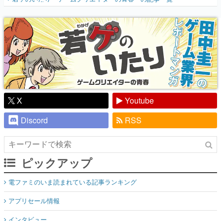
『少年ジャンプ』色だった【若ゲのいた
り】
X
Youtube
Discord
RSS
ピックアップ
電ファミのいま読まれている記事ランキング
アプリセール情報
インタビュー