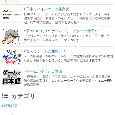
日本モバイルゲーム産業史
日本のモバイルゲーム史における主要なトピック・タイトルを
網羅するほか、開発者へのインタビューや識者による解説を掲
載。約20年の歴史が一望できる決定版！
若ゲのいたり〜ゲームクリエイターの青春〜
『うつヌケ』『ペンと箸』等で知られるマンガ家・田中圭一先
生によるゲーム業界レポートマンガです。
なんでゲームは面白い？
ゲーム開発者・hamatsu氏がゲームの魅力を画面や操作の具体的
な形から解き明かしていく、硬派で骨太な評論連載です。
ゲームが変えた日本語
「経験値」「裏技」「ラスボス」… ゲームにまつわる言葉の起
源や用法の変遷を、コンピューター文化史研究家・タイニーP氏
が徹底調査。
カテゴリ
特集記事