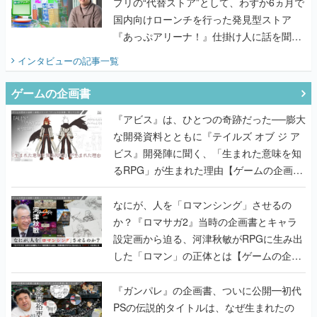
プリの“代替ストア”として、わずか6ヵ月で
国内向けローンチを行った発見型ストア
『あっぷアリーナ！』仕掛け人に話を聞い
てみた
インタビュー
の記事一覧
ゲームの企画書
『アビス』は、ひとつの奇跡だった──膨大
な開発資料とともに『テイルズ オブ ジ ア
ビス』開発陣に聞く、「生まれた意味を知
るRPG」が生まれた理由【ゲームの企画
書】
なにが、人を「ロマンシング」させるの
か？『ロマサガ2』当時の企画書とキャラ
設定画から迫る、河津秋敏がRPGに生み出
した「ロマン」の正体とは【ゲームの企画
書】
『ガンパレ』の企画書、ついに公開━初代
PSの伝説的タイトルは、なぜ生まれたの