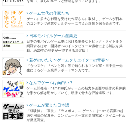
を追い、彼らのルーツと情熱を探っていきます。
ゲーム世代の作家たち
ゲームに多大な影響を受けた作家さんに取材し、ゲームが日本
のコンテンツ産業やカルチャーに与えた影響を探る企画です。
日本モバイルゲーム産業史
日本のモバイルゲーム史における主要なトピック・タイトルを
網羅するほか、開発者へのインタビューや識者による解説を掲
載。約20年の歴史が一望できる決定版！
若ゲのいたり〜ゲームクリエイターの青春〜
『うつヌケ』『ペンと箸』等で知られるマンガ家・田中圭一先
生によるゲーム業界レポートマンガです。
なんでゲームは面白い？
ゲーム開発者・hamatsu氏がゲームの魅力を画面や操作の具体的
な形から解き明かしていく、硬派で骨太な評論連載です。
ゲームが変えた日本語
「経験値」「裏技」「ラスボス」… ゲームにまつわる言葉の起
源や用法の変遷を、コンピューター文化史研究家・タイニーP氏
が徹底調査。