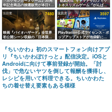
『ポケモンカードゲーム』30周
“朝凪先生”キャラデザのフィッ
年記念商品の抽選販売が本日12
トネスリズムゲーム『がんば
インタビュー
時より開始。拡張パック「30th
れ！チアリズム』Steamストア
注目度
7480
注目度
3597
CELEBRATION」のボックス
ページが公開。キャラクターの
連載・特集一覧
に、「プレミアムデッキセット
CVは陽向葵ゅかさん
エーフィ・ブラッキー」
「FUTURISTIC BOX」の計3商
殿堂入り記事
品
映画『バイオハザード』全世界
PlayStation公式ライセンス・ポ
SNS拡散数が数千以上！ ページビュー数万以上！ などな
ど。多くの人々に読まれた、電ファミ渾身の“殿堂入り”記
初公開シーン収録の「日本限
ップアップストアが池袋駅にて
事をまとめました。
定」予告映像が解禁。バイオの
期間限定で開催。夏のアパレル
日（8月10日）にあわせて、
や『ブラッドボーン』の新作ア
『ちいかわ』初のスマートフォン向けアプ
ゲームの企画書
「ラクーンシティ総合病院」へ
イテムが登場
名作ゲームクリエイターの方々に製作時のエピソードをお
リ『ちいかわぽけっと』配信決定。iOSと
行く配達人の姿が披露
聞きし、ヒットする企画（ゲーム）とは何か？を探ってい
きます。
Androidに向けて事前登録が開始。「討
赫本
伐」で危ないヤツを倒して報酬を獲得し、
この物語を解いてはいけない。『赫本』は、〈試験問題〉
レシピを用いて料理できる。ちいかわた
の形をした短編ホラー小説集です。
ちの着せ替え要素もある模様
新世代に訊く
これからのデジタルゲーム市場を担う若きクリエイター達
の姿を追い、彼らのルーツと情熱を探っていきます。
ゲーム世代の作家たち
ゲームに多大な影響を受けた作家さんに取材し、ゲームが