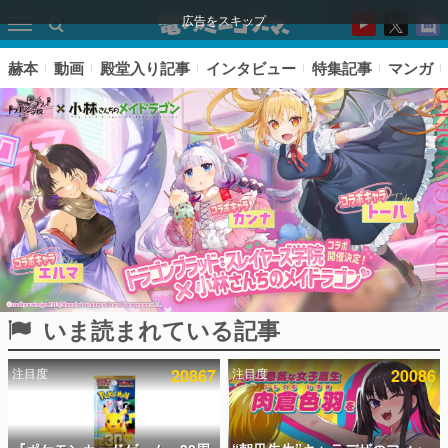
広告をスキップ
赫本
動画
殿堂入り記事
インタビュー
特集記事
マンガ
いま読まれている記事
ピックアップ
注目度
20867
注目度
20086
電ファミのいま読まれている記事ランキング
アプリセール情報