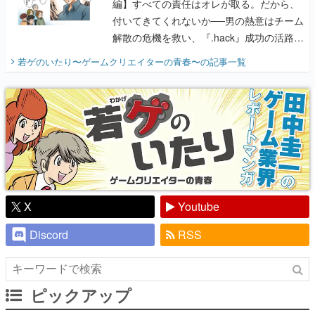
編】すべての責任はオレが取る。だから、
付いてきてくれないか──男の熱意はチーム
解散の危機を救い、『.hack』成功の活路を
開く。業界の快男児・松山 洋に流れる血は
若ゲのいたり〜ゲームクリエイターの青春〜
の記事一覧
『少年ジャンプ』色だった【若ゲのいた
り】
X
Youtube
Discord
RSS
ピックアップ