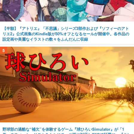
【半額】『アトリエ』「不思議」シリーズ3部作および『ソフィーのアト
リエ2』公式画集のKindle版が50%オフとなるセールが開催中。各作品の
設定画や美麗なイラストの数々をふんだんに収録
5
野球部の過酷な“補欠”を体験するゲーム『球ひろいSimulator』が「1