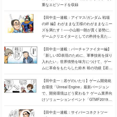
重なエピソードを収録
【田中圭一連載：アイマス/ガンダム 戦場
の絆 編】わがままな王様のわがままなニー
ズを満たす！──小山順一朗が貫く姿勢に、
ゲームクリエイターとしての矜持を見た
【若ゲのいたり最終回】
【田中圭一連載：バーチャファイター編】
「新しい3D表現のために、軍事技術を採り
入れたい」世界情勢を味方につけて、ゲー
ムに革命をもたらした鈴木 裕の功績【若ゲ
のいたり】
【田中圭一：若ゲのいたり】ゲーム開発統
合環境「Unreal Engine」最新バージョン
で、開発環境はどう変わる？ ゲーム業界向
けソリューションイベント「GTMF2019」
に行って、より理解を深めよう【PR】
【田中圭一連載：サイバーコネクトツー