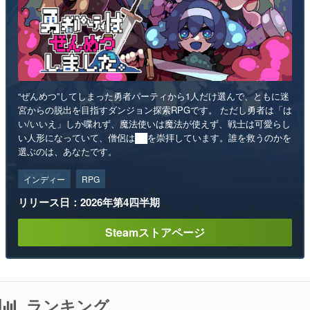
“ぜんめつ”してしまった勇者パーティから1人だけ選んで、ともに迷
宮からの脱出を目指すダンジョン探索RPGです。 ただし勇者は「は
い/いいえ」しか喋れず、魔法使いは魔法が使えず、戦士は可愛らし
い人形になっていて、僧侶は██を崇拝しています。誰を救うのかを
選ぶのは、あなたです。
インディー
RPG
リリース日：2026年第4四半期
Steamストアページ
ランキング