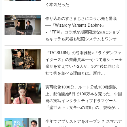
く本気だった
作り込みのすさまじさにコラボ先も驚嘆
──『Wizardry Variants Daphne』
×『FFXI』コラボが期間限定なのにジョブ
もキャラも武器も戦闘システムもワンオフ
で作り込まれた理由を両ディレクターに聞
く
『TATSUJIN』の弓削雅稔×『ライデンファ
イターズ』の齋藤貴幸──かつて縦シュー全
盛期を支えていた2人が、30年後に同じ会
社で机を並べる理由とは。新作
『TATSUJIN EXTREME』で初タッグを組
んだレジェンド2人に訊く開発秘話
実写映像1000分、ルート分岐100種類以
上。配信開始5日で100万本を売った、中国
発の実写インタラクティブドラマゲーム
『盛世天下：女帝への道II』の、規模が違
うこだわりをプロデューサーに聞いた
半年でアプリストアをオープン？ スマホア