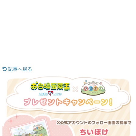
日本のコンテンツ産業やカルチャーに与えた影響を探る企
画です。
日本モバイルゲーム産業史
日本のモバイルゲーム史における主要なトピック・タイト
ルを網羅するほか、開発者へのインタビューや識者による
解説を掲載。約20年の歴史が一望できる決定版！
若ゲのいたり〜ゲームクリエイターの青春〜
『うつヌケ』『ペンと箸』等で知られるマンガ家・田中圭
一先生によるゲーム業界レポートマンガです。
記事へ戻る
なんでゲームは面白い？
ゲーム開発者・hamatsu氏がゲームの魅力を画面や操作の
具体的な形から解き明かしていく、硬派で骨太な評論連載
です。
ゲームが変えた日本語
「経験値」「裏技」「ラスボス」… ゲームにまつわる言葉
の起源や用法の変遷を、コンピューター文化史研究家・タ
イニーP氏が徹底調査。
カテゴリ
特集記事