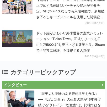
上でめぐる体験型バーチャル展示が開催決
定。VRデバイスなしでも入場可能で、新規描
き下ろしキービジュアルを使用した開催記念
グッズも販売
2026年8月10日
ドット絵がかわいい終末世界の農業シミュレ
ーション『Doloc Town』正式リリース初日
に“1万5000本”を売り上げる盛況ぶり。Steam
で「非常に好評」を獲得する人気作
2026年8月10日
カテゴリーピックアップ
インタビュー
「現実より意味のある仮想世界を作る」
──『EVE Online』の生みの親が18年掲げ
続ける”クレイジーな宣言”は、比喩ではな