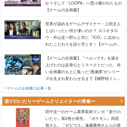
か？そして『LOOP8』へ受け継がれたもの
【ゲームの企画書】
世界が認めるゲームデザイナー・上田文人
とはいったい何が凄いのか？ ヨコオタロ
ウ・外山圭一郎らと共に『ICO』に込めら
れたこだわりを語り尽くす！【ゲームの企
画書】
【ゲームの企画書】『ペルソナ3』を築き
上げたのは反骨心とリスペクトだった。赤
い企画書のもとに集った“愚連隊”がシリー
ズを生まれ変わらせるまで【橋野桂インタ
ビュー】
ゲームの企画書
の記事一覧
若ゲのいたり〜ゲームクリエイターの青春〜
田中圭一のゲーム業界取材マンガ『若ゲの
いたり』第2巻が発売。『ポケモン』田尻
智さん、『ゼビウス』遠藤雅伸さんらの貴