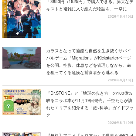
「3850円→1925円」で購入できる。膨大なテ
キストと複雑に入り組んだ物語を、一挙に再
確認
2026年8月10日
カラスとなって過酷な自然を生き抜くサバイ
バルゲーム『Migration』がKickstarterページ
を公開。空腹、休息などを管理しながら、命
を狙ってくる危険な捕食者から逃れる
2026年8月10日
『Dr.STONE』と「地球の歩き方」の100億%
唆るコラボ本が11月19日発売。千空たちが訪
れたエリアを紹介する「旅×科学」ガイドブッ
ク
2026年8月10日
【無料】アニメ『ヒロアカ』の世界をVRChat