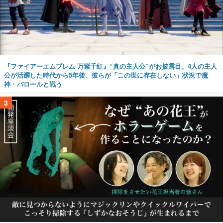
『ファイアーエムブレム 万紫千紅』“真の主人公”がお披露目。4人の主人
公が活躍した時代から5年後、彼らが「この世に存在しない」状況で魔
神・バロールと戦う
3