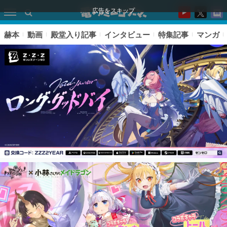
広告をスキップ
赫本
動画
殿堂入り記事
インタビュー
特集記事
マンガ
ピックアップ
電ファミのいま読まれている記事ランキング
アプリセール情報