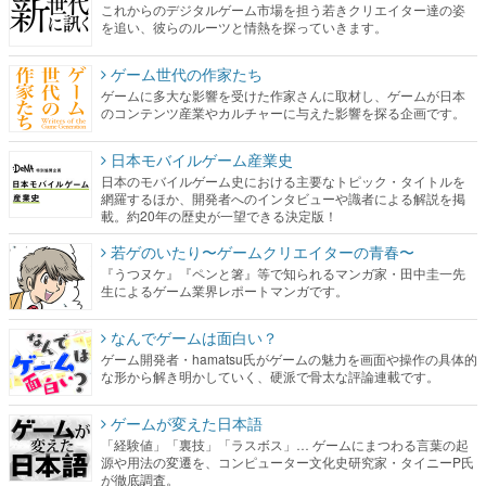
これからのデジタルゲーム市場を担う若きクリエイター達の姿
を追い、彼らのルーツと情熱を探っていきます。
ゲーム世代の作家たち
ゲームに多大な影響を受けた作家さんに取材し、ゲームが日本
のコンテンツ産業やカルチャーに与えた影響を探る企画です。
日本モバイルゲーム産業史
日本のモバイルゲーム史における主要なトピック・タイトルを
網羅するほか、開発者へのインタビューや識者による解説を掲
載。約20年の歴史が一望できる決定版！
若ゲのいたり〜ゲームクリエイターの青春〜
『うつヌケ』『ペンと箸』等で知られるマンガ家・田中圭一先
生によるゲーム業界レポートマンガです。
なんでゲームは面白い？
ゲーム開発者・hamatsu氏がゲームの魅力を画面や操作の具体的
な形から解き明かしていく、硬派で骨太な評論連載です。
ゲームが変えた日本語
「経験値」「裏技」「ラスボス」… ゲームにまつわる言葉の起
源や用法の変遷を、コンピューター文化史研究家・タイニーP氏
が徹底調査。