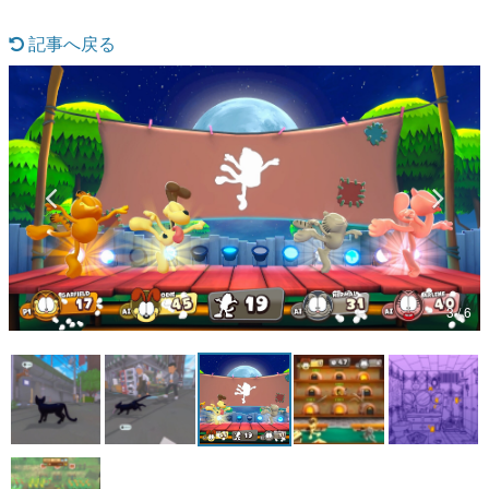
マンガ
記事へ戻る
女性向け
アプリレビュー
その他
電ファミニコゲーマーとは？
運営：株式会社マレ
3 / 6