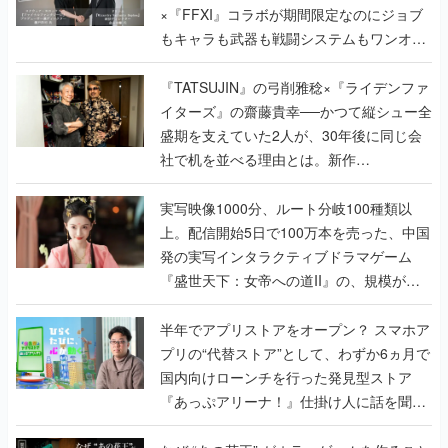
×『FFXI』コラボが期間限定なのにジョブ
もキャラも武器も戦闘システムもワンオフ
で作り込まれた理由を両ディレクターに聞
く
『TATSUJIN』の弓削雅稔×『ライデンファ
イターズ』の齋藤貴幸──かつて縦シュー全
盛期を支えていた2人が、30年後に同じ会
社で机を並べる理由とは。新作
『TATSUJIN EXTREME』で初タッグを組
んだレジェンド2人に訊く開発秘話
実写映像1000分、ルート分岐100種類以
上。配信開始5日で100万本を売った、中国
発の実写インタラクティブドラマゲーム
『盛世天下：女帝への道II』の、規模が違
うこだわりをプロデューサーに聞いた
半年でアプリストアをオープン？ スマホア
プリの“代替ストア”として、わずか6ヵ月で
国内向けローンチを行った発見型ストア
『あっぷアリーナ！』仕掛け人に話を聞い
てみた