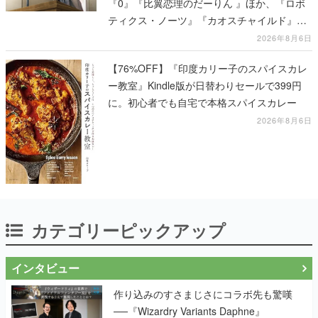
『0』『比翼恋理のだーりん 』ほか、『ロボ
ティクス・ノーツ』『カオスチャイルド』な
ど科学アドベンチャーシリーズもセール対象
2026年8月6日
に
【76%OFF】『印度カリー子のスパイスカレ
ー教室』Kindle版が日替わりセールで399円
に。初心者でも自宅で本格スパイスカレー
2026年8月6日
カテゴリーピックアップ
インタビュー
作り込みのすさまじさにコラボ先も驚嘆
──『Wizardry Variants Daphne』