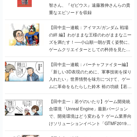
智さん、『ゼビウス』遠藤雅伸さんらの貴
重なエピソードを収録
【田中圭一連載：アイマス/ガンダム 戦場
の絆 編】わがままな王様のわがままなニー
ズを満たす！──小山順一朗が貫く姿勢に、
ゲームクリエイターとしての矜持を見た
【若ゲのいたり最終回】
【田中圭一連載：バーチャファイター編】
「新しい3D表現のために、軍事技術を採り
入れたい」世界情勢を味方につけて、ゲー
ムに革命をもたらした鈴木 裕の功績【若ゲ
のいたり】
【田中圭一：若ゲのいたり】ゲーム開発統
合環境「Unreal Engine」最新バージョン
で、開発環境はどう変わる？ ゲーム業界向
けソリューションイベント「GTMF2019」
に行って、より理解を深めよう【PR】