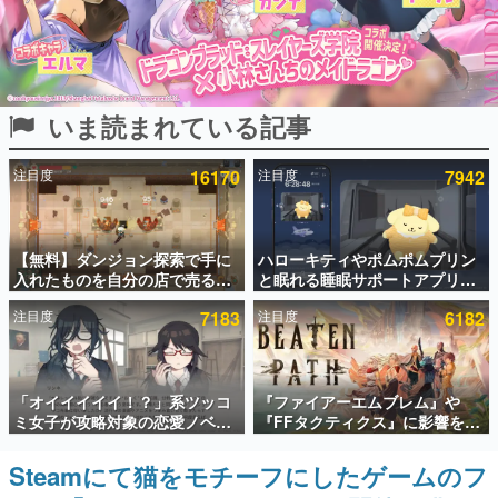
インタビュー
連載・特集一覧
いま読まれている記事
殿堂入り記事
SNS拡散数が数千以上！ ページビュー数万以上！ などな
ど。多くの人々に読まれた、電ファミ渾身の“殿堂入り”記
注目度
16170
注目度
7942
事をまとめました。
ゲームの企画書
名作ゲームクリエイターの方々に製作時のエピソードをお
聞きし、ヒットする企画（ゲーム）とは何か？を探ってい
【無料】ダンジョン探索で手に
ハローキティやポムポムプリン
きます。
入れたものを自分の店で売るゲ
と眠れる睡眠サポートアプリ
ーム『Moonlighter』がSteam
『ゆめたび』が配信中。キャラ
赫本
注目度
7183
注目度
6182
にて無料配布中！続編
ごとのASMRや目覚ましアラー
この物語を解いてはいけない。『赫本』は、〈試験問題〉
『Moonlighter 2』の9月2日正
ムも搭載
の形をした短編ホラー小説集です。
式リリースを記念したキャンペ
ーン
新世代に訊く
「オイイイイイ！？」系ツッコ
『ファイアーエムブレム』や
これからのデジタルゲーム市場を担う若きクリエイター達
ミ女子が攻略対象の恋愛ノベル
『FFタクティクス』に影響を受
の姿を追い、彼らのルーツと情熱を探っていきます。
ゲーム『美術部カノジョ』
けた新作戦略RPG『Beaten
Steamストアページが公開。
Path』2027年に発売へ。
Steamにて猫をモチーフにしたゲームのフ
ゲーム世代の作家たち
「お前らーそろそろ自重しろ
PC（Steam）、PS5、Xbox、
ゲームに多大な影響を受けた作家さんに取材し、ゲームが