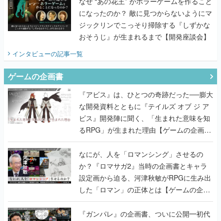
なぜ “あの花王” がホラーゲームを作ること
になったのか？ 敵に見つからないようにマ
ジックリンでこっそり掃除する『しずかな
おそうじ』が生まれるまで【開発座談会】
インタビュー
の記事一覧
ゲームの企画書
『アビス』は、ひとつの奇跡だった──膨大
な開発資料とともに『テイルズ オブ ジ ア
ビス』開発陣に聞く、「生まれた意味を知
るRPG」が生まれた理由【ゲームの企画
書】
なにが、人を「ロマンシング」させるの
か？『ロマサガ2』当時の企画書とキャラ
設定画から迫る、河津秋敏がRPGに生み出
した「ロマン」の正体とは【ゲームの企画
書】
『ガンパレ』の企画書、ついに公開━初代