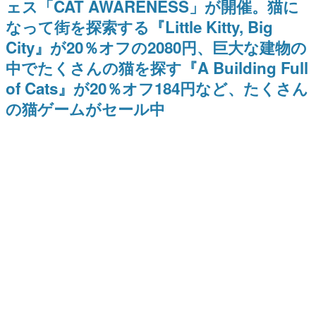
ェス「CAT AWARENESS」が開催。猫に
ー？＾＾」暗黒微笑の夢女子
Switch向けにリリース予定
日本のコンテンツ産業やカルチャーに与えた影響を探る企
や、萌え声不思議ちゃん女子と
なって街を探索する『Little Kitty, Big
画です。
青春を謳歌
City』が20％オフの2080円、巨大な建物の
日本モバイルゲーム産業史
日本のモバイルゲーム史における主要なトピック・タイト
中でたくさんの猫を探す『A Building Full
ルを網羅するほか、開発者へのインタビューや識者による
解説を掲載。約20年の歴史が一望できる決定版！
of Cats』が20％オフ184円など、たくさん
若ゲのいたり〜ゲームクリエイターの青春〜
の猫ゲームがセール中
『うつヌケ』『ペンと箸』等で知られるマンガ家・田中圭
一先生によるゲーム業界レポートマンガです。
なんでゲームは面白い？
ゲーム開発者・hamatsu氏がゲームの魅力を画面や操作の
具体的な形から解き明かしていく、硬派で骨太な評論連載
です。
ゲームが変えた日本語
「経験値」「裏技」「ラスボス」… ゲームにまつわる言葉
の起源や用法の変遷を、コンピューター文化史研究家・タ
イニーP氏が徹底調査。
カテゴリ
特集記事