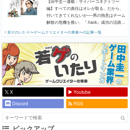
【田中圭一連載：サイバーコネクトツー
編】すべての責任はオレが取る。だから、
付いてきてくれないか──男の熱意はチーム
解散の危機を救い、『.hack』成功の活路を
開く。業界の快男児・松山 洋に流れる血は
若ゲのいたり〜ゲームクリエイターの青春〜
の記事一覧
『少年ジャンプ』色だった【若ゲのいた
り】
X
Youtube
Discord
RSS
ピックアップ