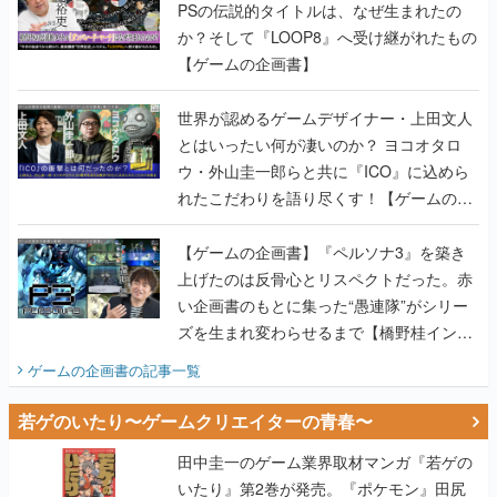
PSの伝説的タイトルは、なぜ生まれたの
か？そして『LOOP8』へ受け継がれたもの
【ゲームの企画書】
世界が認めるゲームデザイナー・上田文人
とはいったい何が凄いのか？ ヨコオタロ
ウ・外山圭一郎らと共に『ICO』に込めら
れたこだわりを語り尽くす！【ゲームの企
画書】
【ゲームの企画書】『ペルソナ3』を築き
上げたのは反骨心とリスペクトだった。赤
い企画書のもとに集った“愚連隊”がシリー
ズを生まれ変わらせるまで【橋野桂インタ
ビュー】
ゲームの企画書
の記事一覧
若ゲのいたり〜ゲームクリエイターの青春〜
田中圭一のゲーム業界取材マンガ『若ゲの
いたり』第2巻が発売。『ポケモン』田尻