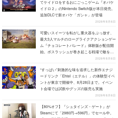
てケイドロをするおにごっこゲーム『オバケ
イドロ２』のNintendo Switch版が本日発売。
追加DLCで新オバケ「ガシャ」が登場
2026年8月6日
可愛いスイーツを転がし重火器をぶっ放す、
最大3人マルチのローグライクアクションゲー
ム『チョコレートパレード』体験版が配信開
始。ボスラッシュが巻き起こる戦場で敵を倒
し、コインを集めてスコアを競い合え
2026年8月6日
“すっぱい”刺激的な味を追求した新作エナジ
ードリンク「Ehtel（エテル）」の体験型イベ
ントが東京で開催中、8月28日まで。イベン
ト会場では試飲やグッズの販売も実施
2026年8月6日
【80%オフ】『シュタインズ・ゲート』が
Steamにて「2980円→596円」でセール中。