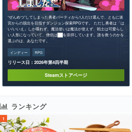
“ぜんめつ”してしまった勇者パーティから1人だけ選んで、ともに迷
宮からの脱出を目指すダンジョン探索RPGです。 ただし勇者は「は
い/いいえ」しか喋れず、魔法使いは魔法が使えず、戦士は可愛らし
い人形になっていて、僧侶は██を崇拝しています。誰を救うのかを
選ぶのは、あなたです。
インディー
RPG
リリース日：2026年第4四半期
Steamストアページ
ランキング
1