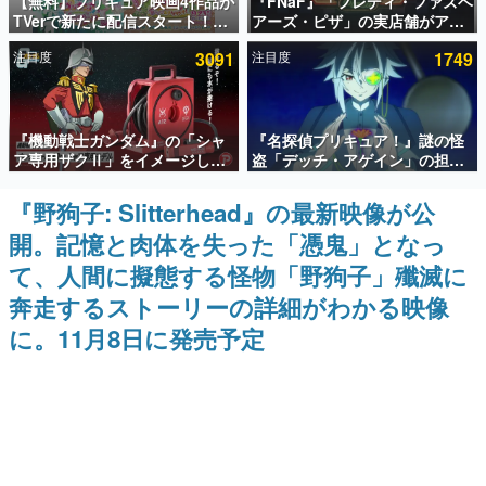
【無料】プリキュア映画4作品が
『FNaF』「フレディ・ファズベ
TVerで新たに配信スタート！な
アーズ・ピザ」の実店舗がアメ
インタビュー
んと2018年～2024年の映画ほぼ
リカの商業施設「American
注目度
3091
注目度
1749
すべてが見放題に、ぶっちゃけ
Dream」に2027年オープン！
連載・特集一覧
ありえないラインナップ
ScottGamesとの共同開発、食
事だけでなくステージショーや
没入型のホラー体験も楽しめる
殿堂入り記事
『機動戦士ガンダム』の「シャ
『名探偵プリキュア！』謎の怪
SNS拡散数が数千以上！ ページビュー数万以上！ などな
ど。多くの人々に読まれた、電ファミ渾身の“殿堂入り”記
ア専用ザクⅡ」をイメージした
盗「デッチ・アゲイン」の担当
事をまとめました。
散水ホースリールが予約開始。
キャストは天﨑滉平さんと判
本体にはシャアのパーソナルマ
明。『Re:ゼロから始める異世
『野狗子: Slitterhead』の最新映像が公
ゲームの企画書
ークやジオン公国軍のエンブレ
界生活』オットー役、『ヒプノ
名作ゲームクリエイターの方々に製作時のエピソードをお
開。記憶と肉体を失った「憑鬼」となっ
ム、型式番号などを配置
シスマイク』山田三郎役など
聞きし、ヒットする企画（ゲーム）とは何か？を探ってい
きます。
て、人間に擬態する怪物「野狗子」殲滅に
赫本
奔走するストーリーの詳細がわかる映像
この物語を解いてはいけない。『赫本』は、〈試験問題〉
に。11月8日に発売予定
の形をした短編ホラー小説集です。
新世代に訊く
これからのデジタルゲーム市場を担う若きクリエイター達
の姿を追い、彼らのルーツと情熱を探っていきます。
ゲーム世代の作家たち
ゲームに多大な影響を受けた作家さんに取材し、ゲームが