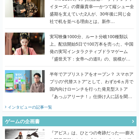
イターズ』の齋藤貴幸──かつて縦シュー全
盛期を支えていた2人が、30年後に同じ会
社で机を並べる理由とは。新作
『TATSUJIN EXTREME』で初タッグを組
んだレジェンド2人に訊く開発秘話
実写映像1000分、ルート分岐100種類以
上。配信開始5日で100万本を売った、中国
発の実写インタラクティブドラマゲーム
『盛世天下：女帝への道II』の、規模が違
うこだわりをプロデューサーに聞いた
半年でアプリストアをオープン？ スマホア
プリの“代替ストア”として、わずか6ヵ月で
国内向けローンチを行った発見型ストア
『あっぷアリーナ！』仕掛け人に話を聞い
てみた
インタビュー
の記事一覧
ゲームの企画書
『アビス』は、ひとつの奇跡だった──膨大