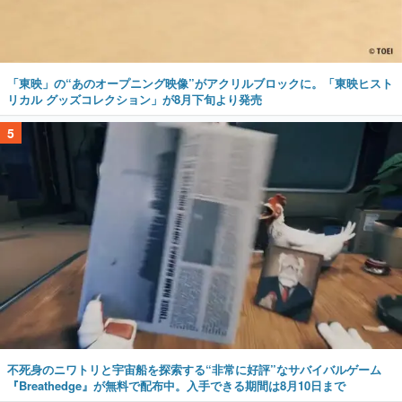
「東映」の“あのオープニング映像”がアクリルブロックに。「東映ヒスト
リカル グッズコレクション」が8月下旬より発売
5
不死身のニワトリと宇宙船を探索する“非常に好評”なサバイバルゲーム
『Breathedge』が無料で配布中。入手できる期間は8月10日まで