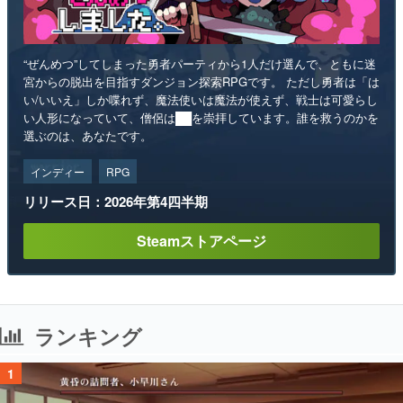
“ぜんめつ”してしまった勇者パーティから1人だけ選んで、ともに迷
宮からの脱出を目指すダンジョン探索RPGです。 ただし勇者は「は
い/いいえ」しか喋れず、魔法使いは魔法が使えず、戦士は可愛らし
い人形になっていて、僧侶は██を崇拝しています。誰を救うのかを
選ぶのは、あなたです。
インディー
RPG
リリース日：2026年第4四半期
Steamストアページ
ランキング
1