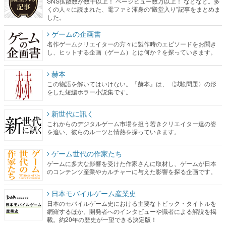
SNS拡散数が数千以上！ ページビュー数万以上！ などなど。多
くの人々に読まれた、電ファミ渾身の“殿堂入り”記事をまとめま
した。
ゲームの企画書
名作ゲームクリエイターの方々に製作時のエピソードをお聞き
し、ヒットする企画（ゲーム）とは何か？を探っていきます。
赫本
この物語を解いてはいけない。『赫本』は、〈試験問題〉の形
をした短編ホラー小説集です。
新世代に訊く
これからのデジタルゲーム市場を担う若きクリエイター達の姿
を追い、彼らのルーツと情熱を探っていきます。
ゲーム世代の作家たち
ゲームに多大な影響を受けた作家さんに取材し、ゲームが日本
のコンテンツ産業やカルチャーに与えた影響を探る企画です。
日本モバイルゲーム産業史
日本のモバイルゲーム史における主要なトピック・タイトルを
網羅するほか、開発者へのインタビューや識者による解説を掲
載。約20年の歴史が一望できる決定版！