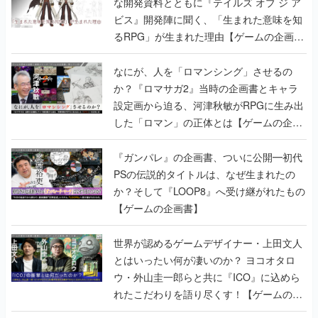
な開発資料とともに『テイルズ オブ ジ ア
ビス』開発陣に聞く、「生まれた意味を知
るRPG」が生まれた理由【ゲームの企画
書】
なにが、人を「ロマンシング」させるの
か？『ロマサガ2』当時の企画書とキャラ
設定画から迫る、河津秋敏がRPGに生み出
した「ロマン」の正体とは【ゲームの企画
書】
『ガンパレ』の企画書、ついに公開━初代
PSの伝説的タイトルは、なぜ生まれたの
か？そして『LOOP8』へ受け継がれたもの
【ゲームの企画書】
世界が認めるゲームデザイナー・上田文人
とはいったい何が凄いのか？ ヨコオタロ
ウ・外山圭一郎らと共に『ICO』に込めら
れたこだわりを語り尽くす！【ゲームの企
画書】