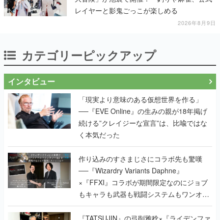
レイヤーと影鬼ごっこが楽しめる
2026年8月9日
カテゴリーピックアップ
インタビュー
「現実より意味のある仮想世界を作る」
──『EVE Online』の生みの親が18年掲げ
続ける”クレイジーな宣言”は、比喩ではな
く本気だった
作り込みのすさまじさにコラボ先も驚嘆
──『Wizardry Variants Daphne』
×『FFXI』コラボが期間限定なのにジョブ
もキャラも武器も戦闘システムもワンオフ
で作り込まれた理由を両ディレクターに聞
く
『TATSUJIN』の弓削雅稔×『ライデンファ