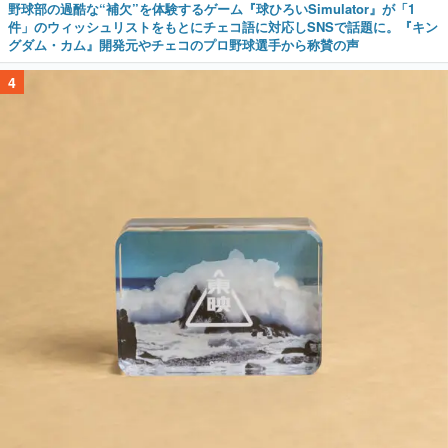
野球部の過酷な“補欠”を体験するゲーム『球ひろいSimulator』が「1
件」のウィッシュリストをもとにチェコ語に対応しSNSで話題に。『キン
グダム・カム』開発元やチェコのプロ野球選手から称賛の声
4