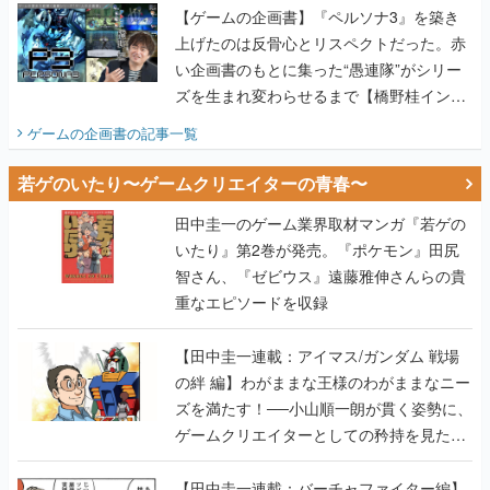
【ゲームの企画書】『ペルソナ3』を築き
上げたのは反骨心とリスペクトだった。赤
い企画書のもとに集った“愚連隊”がシリー
ズを生まれ変わらせるまで【橋野桂インタ
ビュー】
ゲームの企画書
の記事一覧
若ゲのいたり〜ゲームクリエイターの青春〜
田中圭一のゲーム業界取材マンガ『若ゲの
いたり』第2巻が発売。『ポケモン』田尻
智さん、『ゼビウス』遠藤雅伸さんらの貴
重なエピソードを収録
【田中圭一連載：アイマス/ガンダム 戦場
の絆 編】わがままな王様のわがままなニー
ズを満たす！──小山順一朗が貫く姿勢に、
ゲームクリエイターとしての矜持を見た
【若ゲのいたり最終回】
【田中圭一連載：バーチャファイター編】