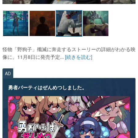
マンガ
女性向け
アプリレビュー
その他
怪物「野狗子」殲滅に奔走するストーリーの詳細がわかる映
像に。11月8日に発売予定...
[続きを読む]
電ファミニコゲーマーとは？
AD
運営：株式会社マレ
勇者パーティはぜんめつしました。