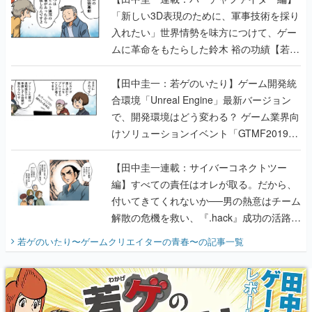
「新しい3D表現のために、軍事技術を採り
入れたい」世界情勢を味方につけて、ゲー
ムに革命をもたらした鈴木 裕の功績【若ゲ
のいたり】
【田中圭一：若ゲのいたり】ゲーム開発統
合環境「Unreal Engine」最新バージョン
で、開発環境はどう変わる？ ゲーム業界向
けソリューションイベント「GTMF2019」
に行って、より理解を深めよう【PR】
【田中圭一連載：サイバーコネクトツー
編】すべての責任はオレが取る。だから、
付いてきてくれないか──男の熱意はチーム
解散の危機を救い、『.hack』成功の活路を
開く。業界の快男児・松山 洋に流れる血は
若ゲのいたり〜ゲームクリエイターの青春〜
の記事一覧
『少年ジャンプ』色だった【若ゲのいた
り】