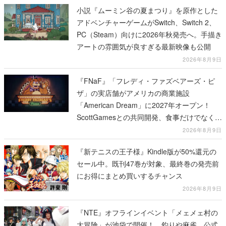
小説『ムーミン谷の夏まつり』を原作とした
アドベンチャーゲームがSwitch、Switch 2、
PC（Steam）向けに2026年秋発売へ。手描き
アートの雰囲気が良すぎる最新映像も公開
2026年8月9日
『FNaF』「フレディ・ファズベアーズ・ピ
ザ」の実店舗がアメリカの商業施設
「American Dream」に2027年オープン！
ScottGamesとの共同開発、食事だけでなくス
テージショーや没入型のホラー体験も楽しめ
2026年8月9日
る
『新テニスの王子様』Kindle版が50%還元の
セール中。既刊47巻が対象、最終巻の発売前
にお得にまとめ買いするチャンス
2026年8月9日
『NTE』オフラインイベント「メェメェ村の
大冒険」が池袋で開催！ 釣りや麻雀、公式