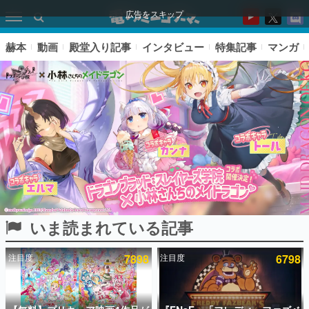
広告をスキップ
赫本
動画
殿堂入り記事
インタビュー
特集記事
マンガ
いま読まれている記事
ピックアップ
注目度
7898
注目度
6798
電ファミのいま読まれている記事ランキング
アプリセール情報