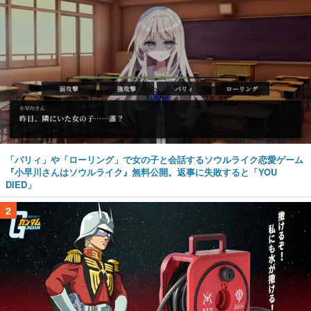
「パリィ」や「ローリング」で女の子と会話するソウルライク恋愛ゲーム
『小早川さんはソウルライク』無料公開。返事に失敗すると「YOU
DIED」
2