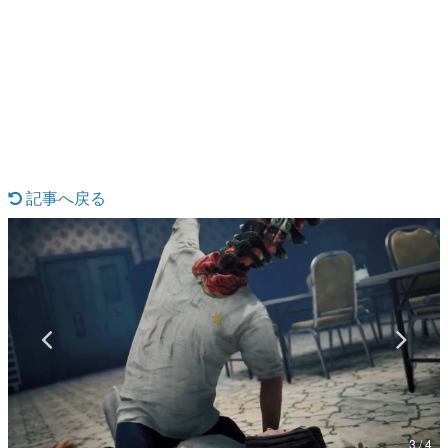
日本のコンテンツ産業やカルチャーに与えた影響を探る企
画です。
日本モバイルゲーム産業史
日本のモバイルゲーム史における主要なトピック・タイト
ルを網羅するほか、開発者へのインタビューや識者による
解説を掲載。約20年の歴史が一望できる決定版！
若ゲのいたり〜ゲームクリエイターの青春〜
『うつヌケ』『ペンと箸』等で知られるマンガ家・田中圭
一先生によるゲーム業界レポートマンガです。
記事へ戻る
なんでゲームは面白い？
ゲーム開発者・hamatsu氏がゲームの魅力を画面や操作の
具体的な形から解き明かしていく、硬派で骨太な評論連載
です。
ゲームが変えた日本語
「経験値」「裏技」「ラスボス」… ゲームにまつわる言葉
の起源や用法の変遷を、コンピューター文化史研究家・タ
イニーP氏が徹底調査。
カテゴリ
3 / 4
特集記事