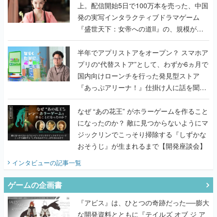
上。配信開始5日で100万本を売った、中国
発の実写インタラクティブドラマゲーム
『盛世天下：女帝への道II』の、規模が違
うこだわりをプロデューサーに聞いた
半年でアプリストアをオープン？ スマホア
プリの“代替ストア”として、わずか6ヵ月で
国内向けローンチを行った発見型ストア
『あっぷアリーナ！』仕掛け人に話を聞い
てみた
なぜ “あの花王” がホラーゲームを作ること
になったのか？ 敵に見つからないようにマ
ジックリンでこっそり掃除する『しずかな
おそうじ』が生まれるまで【開発座談会】
インタビュー
の記事一覧
ゲームの企画書
『アビス』は、ひとつの奇跡だった──膨大
な開発資料とともに『テイルズ オブ ジ ア