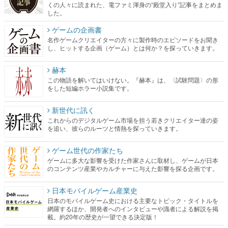
くの人々に読まれた、電ファミ渾身の“殿堂入り”記事をまとめま
した。
ゲームの企画書
名作ゲームクリエイターの方々に製作時のエピソードをお聞き
し、ヒットする企画（ゲーム）とは何か？を探っていきます。
赫本
この物語を解いてはいけない。『赫本』は、〈試験問題〉の形
をした短編ホラー小説集です。
新世代に訊く
これからのデジタルゲーム市場を担う若きクリエイター達の姿
を追い、彼らのルーツと情熱を探っていきます。
ゲーム世代の作家たち
ゲームに多大な影響を受けた作家さんに取材し、ゲームが日本
のコンテンツ産業やカルチャーに与えた影響を探る企画です。
日本モバイルゲーム産業史
日本のモバイルゲーム史における主要なトピック・タイトルを
網羅するほか、開発者へのインタビューや識者による解説を掲
載。約20年の歴史が一望できる決定版！