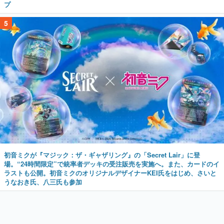
プ
5
初音ミクが『マジック：ザ・ギャザリング』の「Secret Lair」に登
場。“24時間限定”で統率者デッキの受注販売を実施へ。また、カードのイ
ラストも公開。初音ミクのオリジナルデザイナーKEI氏をはじめ、さいと
うなおき氏、八三氏も参加