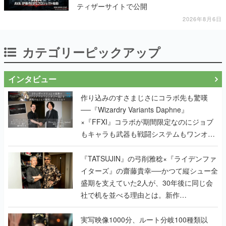
ティザーサイトで公開
2026年8月6日
カテゴリーピックアップ
インタビュー
作り込みのすさまじさにコラボ先も驚嘆
──『Wizardry Variants Daphne』
×『FFXI』コラボが期間限定なのにジョブ
もキャラも武器も戦闘システムもワンオフ
で作り込まれた理由を両ディレクターに聞
く
『TATSUJIN』の弓削雅稔×『ライデンファ
イターズ』の齋藤貴幸──かつて縦シュー全
盛期を支えていた2人が、30年後に同じ会
社で机を並べる理由とは。新作
『TATSUJIN EXTREME』で初タッグを組
んだレジェンド2人に訊く開発秘話
実写映像1000分、ルート分岐100種類以