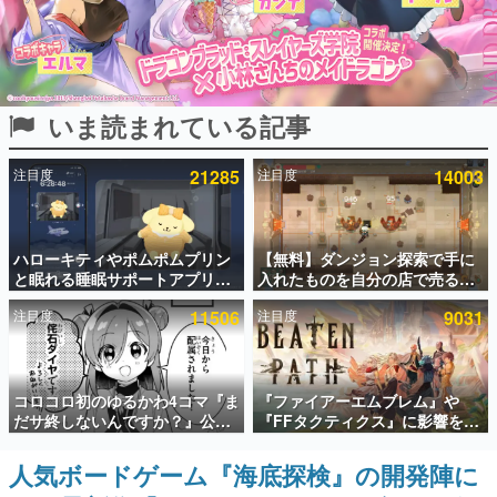
インタビュー
連載・特集一覧
いま読まれている記事
殿堂入り記事
SNS拡散数が数千以上！ ページビュー数万以上！ などな
ど。多くの人々に読まれた、電ファミ渾身の“殿堂入り”記
注目度
21285
注目度
14003
事をまとめました。
ゲームの企画書
名作ゲームクリエイターの方々に製作時のエピソードをお
聞きし、ヒットする企画（ゲーム）とは何か？を探ってい
ハローキティやポムポムプリン
【無料】ダンジョン探索で手に
きます。
と眠れる睡眠サポートアプリ
入れたものを自分の店で売るゲ
『ゆめたび』が配信中。キャラ
ーム『Moonlighter』がSteam
赫本
注目度
11506
注目度
9031
ごとのASMRや目覚ましアラー
にて無料配布中！続編
この物語を解いてはいけない。『赫本』は、〈試験問題〉
ムも搭載
『Moonlighter 2』の9月2日正
の形をした短編ホラー小説集です。
式リリースを記念したキャンペ
ーン
新世代に訊く
コロコロ初のゆるかわ4コマ『ま
『ファイアーエムブレム』や
これからのデジタルゲーム市場を担う若きクリエイター達
だサ終しないんですか？』公開
『FFタクティクス』に影響を受
の姿を追い、彼らのルーツと情熱を探っていきます。
スタート。主人公は新入社員の
けた新作戦略RPG『Beaten
侘石ダイヤ、ゲーム会社を舞台
Path』2027年に発売へ。
人気ボードゲーム『海底探検』の開発陣に
ゲーム世代の作家たち
にトラブルへ対応する社員たち
PC（Steam）、PS5、Xbox、
ゲームに多大な影響を受けた作家さんに取材し、ゲームが