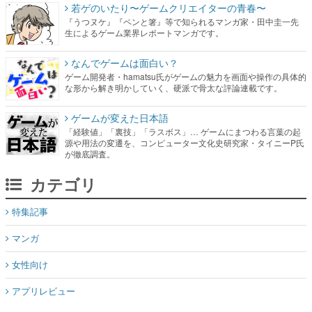
若ゲのいたり〜ゲームクリエイターの青春〜
『うつヌケ』『ペンと箸』等で知られるマンガ家・田中圭一先
生によるゲーム業界レポートマンガです。
なんでゲームは面白い？
ゲーム開発者・hamatsu氏がゲームの魅力を画面や操作の具体的
な形から解き明かしていく、硬派で骨太な評論連載です。
ゲームが変えた日本語
「経験値」「裏技」「ラスボス」… ゲームにまつわる言葉の起
源や用法の変遷を、コンピューター文化史研究家・タイニーP氏
が徹底調査。
カテゴリ
特集記事
マンガ
女性向け
アプリレビュー