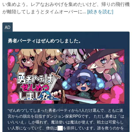
い集めよう。レアなおみやげを集めたいけど、帰りの飛行機
が離陸してしまうとタイムオーバーに...
[続きを読む]
AD
勇者パーティはぜんめつしました。
“ぜんめつ”してしまった勇者パーティから1人だけ選んで、ともに迷
宮からの脱出を目指すダンジョン探索RPGです。 ただし勇者は「は
い/いいえ」しか喋れず、魔法使いは魔法が使えず、戦士は可愛らし
い人形になっていて、僧侶は██を崇拝しています。誰を救うのかを