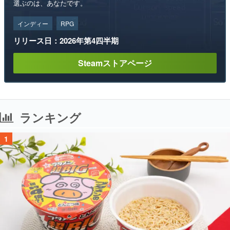
選ぶのは、あなたです。
インディー
RPG
リリース日：2026年第4四半期
Steamストアページ
ランキング
1