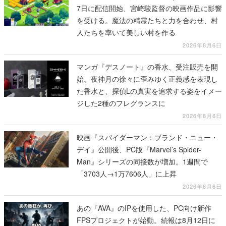
7日に配信開始、宮崎駿監督の映画作品に影響
を受ける。魔法の精霊たちと力を合わせ、村
人たちを率いて美しい村を作る
2026年8月6日
マンガ『デスノート』の香水、受注販売を開
始。夜神月の徐々に歪みゆく正義感を表現し
た香水と、探偵Lの真実を追求する姿をイメー
ジした2種のフレグランスに
2026年8月6日
映画『スパイダーマン：ブランド・ニュー・
デイ』公開後、PC版『Marvel’s Spider-
Man』シリーズの同接数が増加。1週間で
「3703人→1万7606人」に上昇
2026年8月6日
あの『AVA』のIPを使用した、PC向け新作
FPSプロジェクトが始動。続報は8月12日に