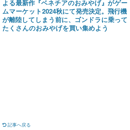
よる最新作『ベネチアのおみやげ』がゲー
を描く
Switch向けにリリース予定
日本のコンテンツ産業やカルチャーに与えた影響を探る企
ムマーケット2024秋にて発売決定。飛行機
画です。
が離陸してしまう前に、ゴンドラに乗って
日本モバイルゲーム産業史
日本のモバイルゲーム史における主要なトピック・タイト
たくさんのおみやげを買い集めよう
ルを網羅するほか、開発者へのインタビューや識者による
解説を掲載。約20年の歴史が一望できる決定版！
若ゲのいたり〜ゲームクリエイターの青春〜
『うつヌケ』『ペンと箸』等で知られるマンガ家・田中圭
一先生によるゲーム業界レポートマンガです。
なんでゲームは面白い？
ゲーム開発者・hamatsu氏がゲームの魅力を画面や操作の
具体的な形から解き明かしていく、硬派で骨太な評論連載
です。
ゲームが変えた日本語
「経験値」「裏技」「ラスボス」… ゲームにまつわる言葉
の起源や用法の変遷を、コンピューター文化史研究家・タ
イニーP氏が徹底調査。
カテゴリ
記事へ戻る
特集記事