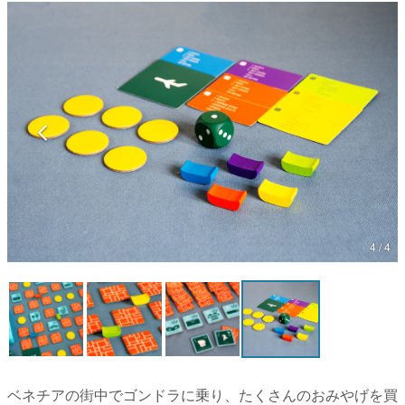
マンガ
女性向け
アプリレビュー
その他
電ファミニコゲーマーとは？
運営：株式会社マレ
4 / 4
ベネチアの街中でゴンドラに乗り、たくさんのおみやげを買