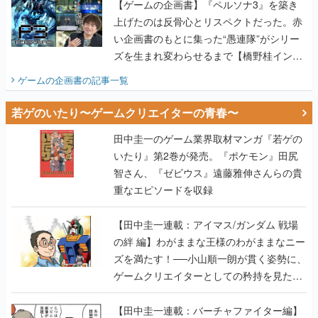
【ゲームの企画書】『ペルソナ3』を築き
上げたのは反骨心とリスペクトだった。赤
い企画書のもとに集った“愚連隊”がシリー
ズを生まれ変わらせるまで【橋野桂インタ
ビュー】
ゲームの企画書
の記事一覧
若ゲのいたり〜ゲームクリエイターの青春〜
田中圭一のゲーム業界取材マンガ『若ゲの
いたり』第2巻が発売。『ポケモン』田尻
智さん、『ゼビウス』遠藤雅伸さんらの貴
重なエピソードを収録
【田中圭一連載：アイマス/ガンダム 戦場
の絆 編】わがままな王様のわがままなニー
ズを満たす！──小山順一朗が貫く姿勢に、
ゲームクリエイターとしての矜持を見た
【若ゲのいたり最終回】
【田中圭一連載：バーチャファイター編】