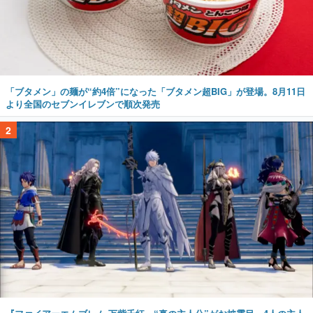
「ブタメン」の麺が“約4倍”になった「ブタメン超BIG」が登場。8月11日
より全国のセブンイレブンで順次発売
2