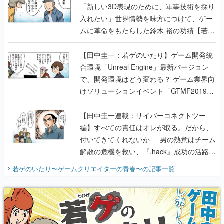
「新しい3D表現のために、軍事技術を採り
入れたい」世界情勢を味方につけて、ゲー
ムに革命をもたらした鈴木 裕の功績【若ゲ
のいたり】
【田中圭一：若ゲのいたり】ゲーム開発統
合環境「Unreal Engine」最新バージョン
で、開発環境はどう変わる？ ゲーム業界向
けソリューションイベント「GTMF2019」
に行って、より理解を深めよう【PR】
【田中圭一連載：サイバーコネクトツー
編】すべての責任はオレが取る。だから、
付いてきてくれないか──男の熱意はチーム
解散の危機を救い、『.hack』成功の活路を
開く。業界の快男児・松山 洋に流れる血は
若ゲのいたり〜ゲームクリエイターの青春〜
の記事一覧
『少年ジャンプ』色だった【若ゲのいた
り】