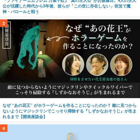
『ファイアーエムブレム 万紫千紅』“真の主人公”がお披露目。4人の主人
公が活躍した時代から5年後、彼らが「この世に存在しない」状況で魔
神・バロールと戦う
3
なぜ “あの花王” がホラーゲームを作ることになったのか？ 敵に見つから
ないようにマジックリンでこっそり掃除する『しずかなおそうじ』が生ま
れるまで【開発座談会】
4