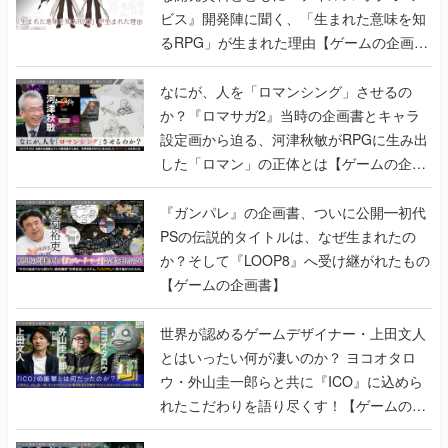
ビス』開発陣に聞く、「生まれた意味を知
るRPG」が生まれた理由【ゲームの企画
書】
なにが、人を「ロマンシング」させるの
か？『ロマサガ2』当時の企画書とキャラ
設定画から迫る、河津秋敏がRPGに生み出
した「ロマン」の正体とは【ゲームの企画
書】
『ガンパレ』の企画書、ついに公開━初代
PSの伝説的タイトルは、なぜ生まれたの
か？そして『LOOP8』へ受け継がれたもの
【ゲームの企画書】
世界が認めるゲームデザイナー・上田文人
とはいったい何が凄いのか？ ヨコオタロ
ウ・外山圭一郎らと共に『ICO』に込めら
れたこだわりを語り尽くす！【ゲームの企
画書】