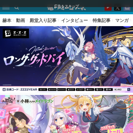
広告をスキップ
赫本
動画
殿堂入り記事
インタビュー
特集記事
マンガ
ピックアップ
電ファミのいま読まれている記事ランキング
アプリセール情報