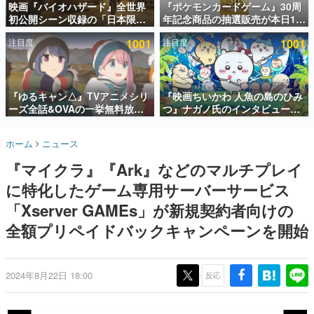
映画『バイオハザード』全世界
『ポケモンカードゲーム』30周
初公開シーン収録の「日本限
年記念商品の抽選販売が本日12
インタビュー
定」予告映像が解禁。バイオの
時より開始。拡張パック「30th
注目度
1001
注目度
1001
日（8月10日）にあわせて、
CELEBRATION」のボックス
連載・特集一覧
「ラクーンシティ総合病院」へ
に、「プレミアムデッキセット
行く配達人の姿が披露
エーフィ・ブラッキー」
殿堂入り記事
「FUTURISTIC BOX」の計3商
SNS拡散数が数千以上！ ページビュー数万以上！ などな
品
『ゆるキャン△』TVアニメシリ
『映画ちいかわ 人魚の島のひみ
ど。多くの人々に読まれた、電ファミ渾身の“殿堂入り”記
ーズ全話&OVAの一挙無料放送
つ』ナガノ氏のインタビューが
事をまとめました。
がABEMAで開催決定。8月11日
解禁。もしまた映画をやれるな
「山の日」の午前0時から実施
ら「島二郎とオデが取っ組み合
ゲームの企画書
ホーム
ニュース
いの喧嘩をする話」にしたいと
名作ゲームクリエイターの方々に製作時のエピソードをお
聞きし、ヒットする企画（ゲーム）とは何か？を探ってい
回答
『マイクラ』『Ark』などのマルチプレイ
きます。
に特化したゲーム専用サーバーサービス
赫本
この物語を解いてはいけない。『赫本』は、〈試験問題〉
「Xserver GAMEs」が新規契約者向けの
の形をした短編ホラー小説集です。
全額プリペイドバックキャンペーンを開始
新世代に訊く
これからのデジタルゲーム市場を担う若きクリエイター達
の姿を追い、彼らのルーツと情熱を探っていきます。
2024年8月22日 18:00
反応
ゲーム世代の作家たち
ゲームに多大な影響を受けた作家さんに取材し、ゲームが