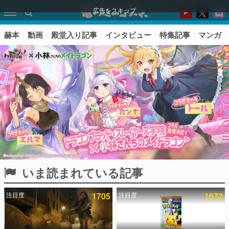
広告をスキップ
赫本
動画
殿堂入り記事
インタビュー
特集記事
マンガ
いま読まれている記事
ピックアップ
注目度
1705
注目度
1672
電ファミのいま読まれている記事ランキング
アプリセール情報