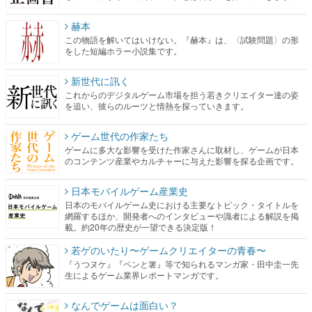
赫本
この物語を解いてはいけない。『赫本』は、〈試験問題〉の形
をした短編ホラー小説集です。
新世代に訊く
これからのデジタルゲーム市場を担う若きクリエイター達の姿
を追い、彼らのルーツと情熱を探っていきます。
ゲーム世代の作家たち
ゲームに多大な影響を受けた作家さんに取材し、ゲームが日本
のコンテンツ産業やカルチャーに与えた影響を探る企画です。
日本モバイルゲーム産業史
日本のモバイルゲーム史における主要なトピック・タイトルを
網羅するほか、開発者へのインタビューや識者による解説を掲
載。約20年の歴史が一望できる決定版！
若ゲのいたり〜ゲームクリエイターの青春〜
『うつヌケ』『ペンと箸』等で知られるマンガ家・田中圭一先
生によるゲーム業界レポートマンガです。
なんでゲームは面白い？