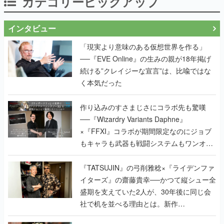
カテゴリーピックアップ
インタビュー
「現実より意味のある仮想世界を作る」
──『EVE Online』の生みの親が18年掲げ
続ける”クレイジーな宣言”は、比喩ではな
く本気だった
作り込みのすさまじさにコラボ先も驚嘆
──『Wizardry Variants Daphne』
×『FFXI』コラボが期間限定なのにジョブ
もキャラも武器も戦闘システムもワンオフ
で作り込まれた理由を両ディレクターに聞
く
『TATSUJIN』の弓削雅稔×『ライデンファ
イターズ』の齋藤貴幸──かつて縦シュー全
盛期を支えていた2人が、30年後に同じ会
社で机を並べる理由とは。新作
『TATSUJIN EXTREME』で初タッグを組