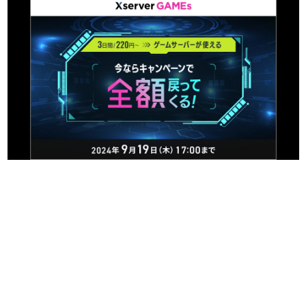
日本のコンテンツ産業やカルチャーに与えた影響を探る企
画です。
日本モバイルゲーム産業史
日本のモバイルゲーム史における主要なトピック・タイト
ルを網羅するほか、開発者へのインタビューや識者による
解説を掲載。約20年の歴史が一望できる決定版！
若ゲのいたり〜ゲームクリエイターの青春〜
『うつヌケ』『ペンと箸』等で知られるマンガ家・田中圭
一先生によるゲーム業界レポートマンガです。
なんでゲームは面白い？
ゲーム開発者・hamatsu氏がゲームの魅力を画面や操作の
具体的な形から解き明かしていく、硬派で骨太な評論連載
です。
ゲームが変えた日本語
「経験値」「裏技」「ラスボス」… ゲームにまつわる言葉
の起源や用法の変遷を、コンピューター文化史研究家・タ
イニーP氏が徹底調査。
カテゴリ
特集記事