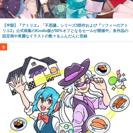
【半額】『アトリエ』「不思議」シリーズ3部作および『ソフィーのアト
リエ2』公式画集のKindle版が50%オフとなるセールが開催中。各作品の
設定画や美麗なイラストの数々をふんだんに収録
5