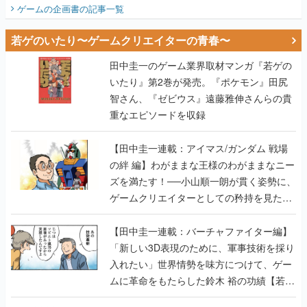
ビュー】
ゲームの企画書
の記事一覧
若ゲのいたり〜ゲームクリエイターの青春〜
田中圭一のゲーム業界取材マンガ『若ゲの
いたり』第2巻が発売。『ポケモン』田尻
智さん、『ゼビウス』遠藤雅伸さんらの貴
重なエピソードを収録
【田中圭一連載：アイマス/ガンダム 戦場
の絆 編】わがままな王様のわがままなニー
ズを満たす！──小山順一朗が貫く姿勢に、
ゲームクリエイターとしての矜持を見た
【若ゲのいたり最終回】
【田中圭一連載：バーチャファイター編】
「新しい3D表現のために、軍事技術を採り
入れたい」世界情勢を味方につけて、ゲー
ムに革命をもたらした鈴木 裕の功績【若ゲ
のいたり】