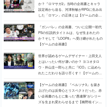
か？『ロマサガ2』当時の企画書とキャラ
設定画から迫る、河津秋敏がRPGに生み出
した「ロマン」の正体とは【ゲームの企画
書】
『ガンパレ』の企画書、ついに公開━初代
PSの伝説的タイトルは、なぜ生まれたの
か？そして『LOOP8』へ受け継がれたもの
【ゲームの企画書】
世界が認めるゲームデザイナー・上田文人
とはいったい何が凄いのか？ ヨコオタロ
ウ・外山圭一郎らと共に『ICO』に込めら
れたこだわりを語り尽くす！【ゲームの企
画書】
【ゲームの企画書】『ペルソナ3』を築き
上げたのは反骨心とリスペクトだった。赤
い企画書のもとに集った“愚連隊”がシリー
ズを生まれ変わらせるまで【橋野桂インタ