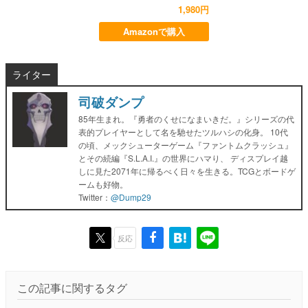
1,980円
Amazonで購入
ライター
司破ダンプ
85年生まれ。『勇者のくせになまいきだ。』シリーズの代
表的プレイヤーとして名を馳せたツルハシの化身。 10代
の頃、メックシューターゲーム『ファントムクラッシュ』
とその続編『S.L.A.I.』の世界にハマり、 ディスプレイ越
しに見た2071年に帰るべく日々を生きる。TCGとボードゲ
ームも好物。
Twitter：
@Dump29
反応
この記事に関するタグ