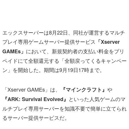
マンガ
女性向け
エックスサーバーは8月22日、同社が運営するマルチ
アプリレビュー
プレイ専用ゲームサーバー提供サービス
「Xserver
その他
において、新規契約者の支払い料金をプリ
GAMEs」
電ファミニコゲーマーとは？
ペイドにて全額還元する「全額戻ってくるキャンペー
ン」を開始した。期間は9月19日17時まで。
運営：株式会社マレ
「Xserver GAMEs」は、
や
『マインクラフト』
といった人気ゲームのマ
『ARK: Survival Evolved』
ルチプレイ専用サーバーを知識不要で簡単に立てられ
るサーバー提供サービスだ。