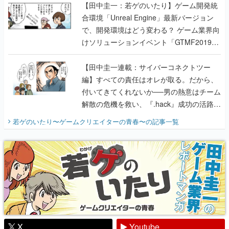
【田中圭一：若ゲのいたり】ゲーム開発統
合環境「Unreal Engine」最新バージョン
で、開発環境はどう変わる？ ゲーム業界向
けソリューションイベント「GTMF2019」
に行って、より理解を深めよう【PR】
【田中圭一連載：サイバーコネクトツー
編】すべての責任はオレが取る。だから、
付いてきてくれないか──男の熱意はチーム
解散の危機を救い、『.hack』成功の活路を
開く。業界の快男児・松山 洋に流れる血は
若ゲのいたり〜ゲームクリエイターの青春〜
の記事一覧
『少年ジャンプ』色だった【若ゲのいた
り】
X
Youtube