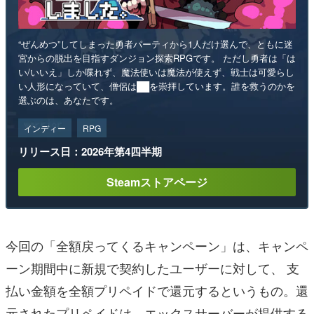
“ぜんめつ”してしまった勇者パーティから1人だけ選んで、ともに迷
宮からの脱出を目指すダンジョン探索RPGです。 ただし勇者は「は
い/いいえ」しか喋れず、魔法使いは魔法が使えず、戦士は可愛らし
い人形になっていて、僧侶は██を崇拝しています。誰を救うのかを
選ぶのは、あなたです。
インディー
RPG
リリース日：2026年第4四半期
Steamストアページ
今回の「全額戻ってくるキャンペーン」は、キャンペ
ーン期間中に新規で契約したユーザーに対して、 支
払い金額を全額プリペイドで還元するというもの。還
元されたプリペイドは、エックスサーバーが提供する