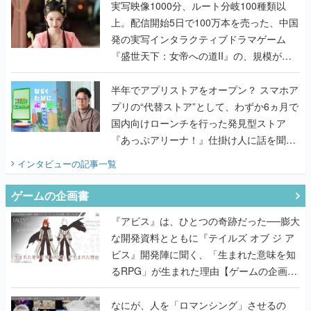
んだレジェンド2人に訊く開発秘話
実写映像1000分、ルート分岐100種類以
上。配信開始5日で100万本を売った、中国
発の実写インタラクティブドラマゲーム
『盛世天下：女帝への道II』の、規模が違
うこだわりをプロデューサーに聞いた
半年でアプリストアをオープン？ スマホア
プリの“代替ストア”として、わずか6ヵ月で
国内向けローンチを行った発見型ストア
『あっぷアリーナ！』仕掛け人に話を聞い
てみた
インタビュー
の記事一覧
ゲームの企画書
『アビス』は、ひとつの奇跡だった──膨大
な開発資料とともに『テイルズ オブ ジ ア
ビス』開発陣に聞く、「生まれた意味を知
るRPG」が生まれた理由【ゲームの企画
書】
なにが、人を「ロマンシング」させるの