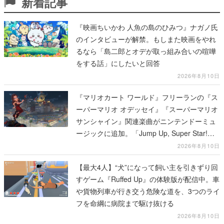
新着記事
『映画ちいかわ 人魚の島のひみつ』ナガノ氏
のインタビューが解禁。もしまた映画をやれ
るなら「島二郎とオデが取っ組み合いの喧嘩
をする話」にしたいと回答
2026年8月10日
『マリオカート ワールド』フリーランの『ス
ーパーマリオ オデッセイ』『スーパーマリオ
サンシャイン』関連楽曲がニンテンドーミュ
ージックに追加。「Jump Up, Super Star!」
「ドルピックタウン」など計14曲が配信
2026年8月10日
【最大4人】“犬”になって飼い主を引きずり回
すゲーム『Ruffed Up』の体験版が配信中。車
や貨物列車が行き交う危険な道を、3つのライ
フを命綱に病院まで駆け抜ける
2026年8月10日