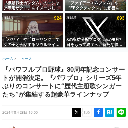
『機動戦士ガンダム』の「シャ
『ファイアーエムブレム』や
ア専用ザクⅡ」をイメージした
『FFタクティクス』に影響を受
インタビュー
散水ホースリールが予約開始。
けた新作戦略RPG『Beaten
注目度
924
注目度
693
本体にはシャアのパーソナルマ
Path』2027年に発売へ。
連載・特集一覧
ークやジオン公国軍のエンブレ
PC（Steam）、PS5、Xbox、
ム、型式番号などを配置
Switch向けにリリース予定
殿堂入り記事
SNS拡散数が数千以上！ ページビュー数万以上！ などな
「パリィ」や「ローリング」で
Xの収益分配プログラムが9月7
ど。多くの人々に読まれた、電ファミ渾身の“殿堂入り”記
女の子と会話するソウルライク
日をもって終了へ。新たな収益
事をまとめました。
恋愛ゲーム『小早川さんはソウ
化制度「Original Content
ルライク』無料公開。返事に失
Rewards Program」を発表
ゲームの企画書
ホーム
ニュース
敗すると「YOU DIED」
名作ゲームクリエイターの方々に製作時のエピソードをお
聞きし、ヒットする企画（ゲーム）とは何か？を探ってい
『パワフルプロ野球』30周年記念コンサー
きます。
トが開催決定。『パワプロ』シリーズ5年
赫本
この物語を解いてはいけない。『赫本』は、〈試験問題〉
ぶりのコンサートに“歴代主題歌シンガー
の形をした短編ホラー小説集です。
たち”が集結する超豪華ラインナップ
新世代に訊く
これからのデジタルゲーム市場を担う若きクリエイター達
の姿を追い、彼らのルーツと情熱を探っていきます。
2024年8月28日 16:00
反応
ゲーム世代の作家たち
ゲームに多大な影響を受けた作家さんに取材し、ゲームが