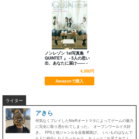
ノンレゾン 1st写真集 『
QUINTET 』 - 5人の思い
出、あなたに届け―― -
4,500円
Amazonで購入
ライター
アきら
何気なくプレイしたNieRオートマタによってゲームの魅力
に完全に取り憑かれてしまった。 オープンワールド大好
き。 FPSと他ジャンルを反復横跳び。 いいものはなんで
も人に紹介したくなっちゃう。 ちょっとこれ見てみて！