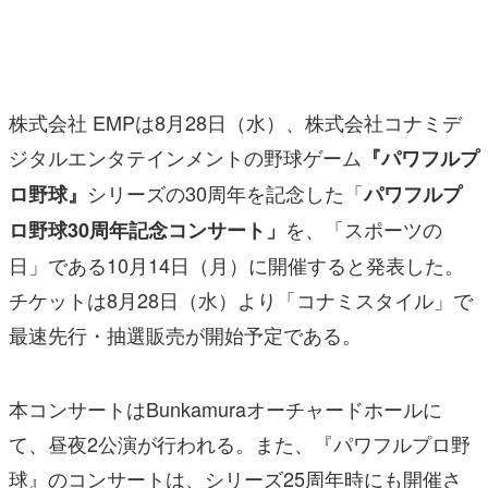
マンガ
女性向け
株式会社 EMPは8月28日（水）、株式会社コナミデ
アプリレビュー
ジタルエンタテインメントの野球ゲーム
『パワフルプ
その他
シリーズの30周年を記念した「
ロ野球』
パワフルプ
電ファミニコゲーマーとは？
を、「スポーツの
ロ野球30周年記念コンサート」
日」である10月14日（月）に開催すると発表した。
運営：株式会社マレ
チケットは8月28日（水）より「コナミスタイル」で
最速先行・抽選販売が開始予定である。
本コンサートはBunkamuraオーチャードホールに
て、昼夜2公演が行われる。また、『パワフルプロ野
球』のコンサートは、シリーズ25周年時にも開催さ