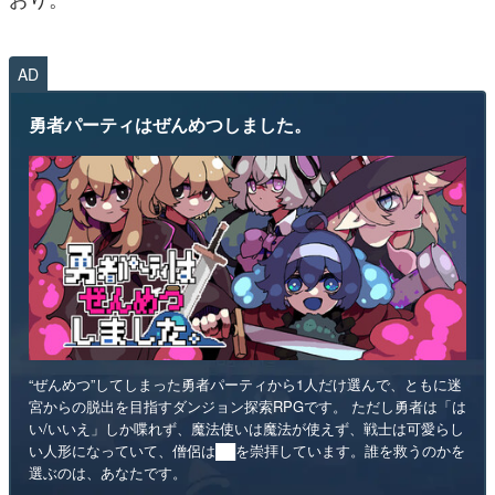
AD
勇者パーティはぜんめつしました。
“ぜんめつ”してしまった勇者パーティから1人だけ選んで、ともに迷
宮からの脱出を目指すダンジョン探索RPGです。 ただし勇者は「は
い/いいえ」しか喋れず、魔法使いは魔法が使えず、戦士は可愛らし
い人形になっていて、僧侶は██を崇拝しています。誰を救うのかを
選ぶのは、あなたです。