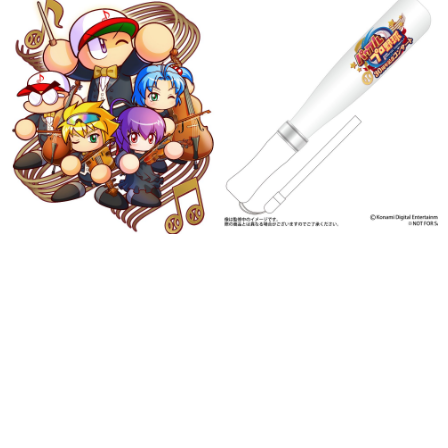
日本のコンテンツ産業やカルチャーに与えた影響を探る企
画です。
日本モバイルゲーム産業史
日本のモバイルゲーム史における主要なトピック・タイト
ルを網羅するほか、開発者へのインタビューや識者による
解説を掲載。約20年の歴史が一望できる決定版！
若ゲのいたり〜ゲームクリエイターの青春〜
『うつヌケ』『ペンと箸』等で知られるマンガ家・田中圭
一先生によるゲーム業界レポートマンガです。
なんでゲームは面白い？
ゲーム開発者・hamatsu氏がゲームの魅力を画面や操作の
具体的な形から解き明かしていく、硬派で骨太な評論連載
です。
ゲームが変えた日本語
「経験値」「裏技」「ラスボス」… ゲームにまつわる言葉
の起源や用法の変遷を、コンピューター文化史研究家・タ
イニーP氏が徹底調査。
カテゴリ
特集記事