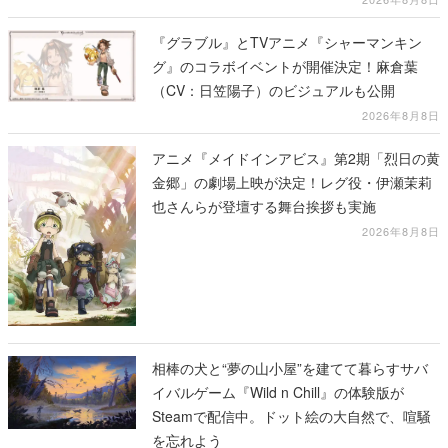
『グラブル』とTVアニメ『シャーマンキン
グ』のコラボイベントが開催決定！麻倉葉
（CV：日笠陽子）のビジュアルも公開
2026年8月8日
アニメ『メイドインアビス』第2期「烈日の黄
金郷」の劇場上映が決定！レグ役・伊瀬茉莉
也さんらが登壇する舞台挨拶も実施
2026年8月8日
相棒の犬と“夢の山小屋”を建てて暮らすサバ
イバルゲーム『Wild n Chill』の体験版が
Steamで配信中。ドット絵の大自然で、喧騒
を忘れよう