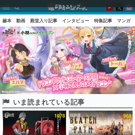
広告をスキップ
赫本
動画
殿堂入り記事
インタビュー
特集記事
マンガ
いま読まれている記事
ピックアップ
注目度
1078
注目度
968
電ファミのいま読まれている記事ランキング
アプリセール情報