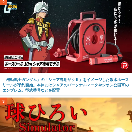
2
『機動戦士ガンダム』の「シャア専用ザクⅡ」をイメージした散水ホース
リールが予約開始。本体にはシャアのパーソナルマークやジオン公国軍の
エンブレム、型式番号などを配置
3