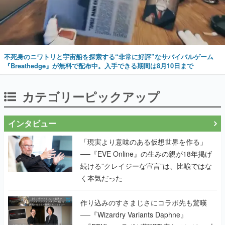
不死身のニワトリと宇宙船を探索する“非常に好評”なサバイバルゲーム
『Breathedge』が無料で配布中。入手できる期間は8月10日まで
カテゴリーピックアップ
インタビュー
「現実より意味のある仮想世界を作る」
──『EVE Online』の生みの親が18年掲げ
続ける”クレイジーな宣言”は、比喩ではな
く本気だった
作り込みのすさまじさにコラボ先も驚嘆
──『Wizardry Variants Daphne』