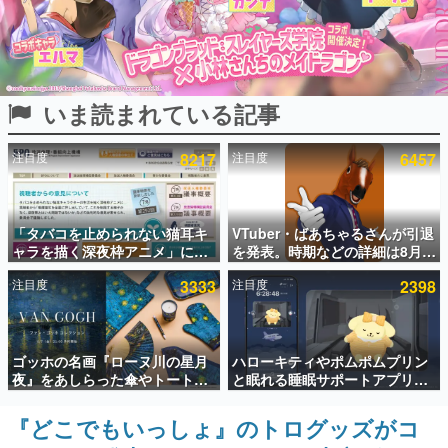
インタビュー
連載・特集一覧
いま読まれている記事
殿堂入り記事
SNS拡散数が数千以上！ ページビュー数万以上！ などな
ど。多くの人々に読まれた、電ファミ渾身の“殿堂入り”記
注目度
8217
注目度
6457
事をまとめました。
ゲームの企画書
名作ゲームクリエイターの方々に製作時のエピソードをお
聞きし、ヒットする企画（ゲーム）とは何か？を探ってい
「タバコを止められない猫耳キ
VTuber・ばあちゃるさんが引退
きます。
ャラを描く深夜枠アニメ」に視
を発表。時期などの詳細は8月9
聴者の一部から批判意見。違法
日15時からの配信で説明
赫本
注目度
3333
注目度
2398
薬物の使用と思しき描写も含め
この物語を解いてはいけない。『赫本』は、〈試験問題〉
て、BPOが議論を交わす
の形をした短編ホラー小説集です。
新世代に訊く
ゴッホの名画『ローヌ川の星月
ハローキティやポムポムプリン
これからのデジタルゲーム市場を担う若きクリエイター達
夜』をあしらった傘やトートバ
と眠れる睡眠サポートアプリ
の姿を追い、彼らのルーツと情熱を探っていきます。
ッグなどが登場。8月7日21時よ
『ゆめたび』が配信中。キャラ
り2日間限定で予約販売
ごとのASMRや目覚ましアラー
『どこでもいっしょ』のトログッズがコ
ゲーム世代の作家たち
ムも搭載
ゲームに多大な影響を受けた作家さんに取材し、ゲームが