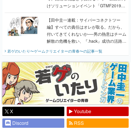
けソリューションイベント「GTMF2019」
に行って、より理解を深めよう【PR】
【田中圭一連載：サイバーコネクトツー
編】すべての責任はオレが取る。だから、
付いてきてくれないか──男の熱意はチーム
解散の危機を救い、『.hack』成功の活路を
開く。業界の快男児・松山 洋に流れる血は
若ゲのいたり〜ゲームクリエイターの青春〜
の記事一覧
『少年ジャンプ』色だった【若ゲのいた
り】
X
Youtube
Discord
RSS