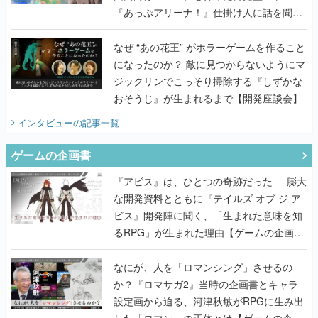
『あっぷアリーナ！』仕掛け人に話を聞い
てみた
なぜ “あの花王” がホラーゲームを作ること
になったのか？ 敵に見つからないようにマ
ジックリンでこっそり掃除する『しずかな
おそうじ』が生まれるまで【開発座談会】
インタビュー
の記事一覧
ゲームの企画書
『アビス』は、ひとつの奇跡だった──膨大
な開発資料とともに『テイルズ オブ ジ ア
ビス』開発陣に聞く、「生まれた意味を知
るRPG」が生まれた理由【ゲームの企画
書】
なにが、人を「ロマンシング」させるの
か？『ロマサガ2』当時の企画書とキャラ
設定画から迫る、河津秋敏がRPGに生み出
した「ロマン」の正体とは【ゲームの企画