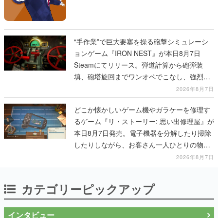
“手作業”で巨大要塞を操る砲撃シミュレーシ
ョンゲーム『IRON NEST』が本日8月7日
Steamにてリリース。弾道計算から砲弾装
填、砲塔旋回までワンオペでこなし、強烈な
一撃をブチかませるロマンある作品
2026年8月7日
どこか懐かしいゲーム機やガラケーを修理す
るゲーム『リ・ストーリー: 思い出修理屋』が
本日8月7日発売。電子機器を分解したり掃除
したりしながら、お客さん一人ひとりの物語
に耳を傾ける
2026年8月7日
カテゴリーピックアップ
インタビュー