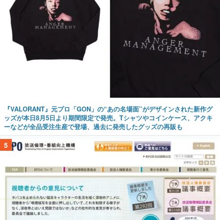
『VALORANT』元プロ「GON」の“あの名場面”がデザインされた新作グ
ッズが本日8月5日より期間限定で発売。Tシャツやコインケース、アクキ
ーなどが全品受注生産で登場、過去に発売したグッズの再販も
5