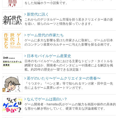
をした短編ホラー小説集です。
新世代に訊く
これからのデジタルゲーム市場を担う若きクリエイター達の姿
を追い、彼らのルーツと情熱を探っていきます。
ゲーム世代の作家たち
ゲームに多大な影響を受けた作家さんに取材し、ゲームが日本
のコンテンツ産業やカルチャーに与えた影響を探る企画です。
日本モバイルゲーム産業史
日本のモバイルゲーム史における主要なトピック・タイトルを
網羅するほか、開発者へのインタビューや識者による解説を掲
載。約20年の歴史が一望できる決定版！
若ゲのいたり〜ゲームクリエイターの青春〜
『うつヌケ』『ペンと箸』等で知られるマンガ家・田中圭一先
生によるゲーム業界レポートマンガです。
なんでゲームは面白い？
ゲーム開発者・hamatsu氏がゲームの魅力を画面や操作の具体的
な形から解き明かしていく、硬派で骨太な評論連載です。