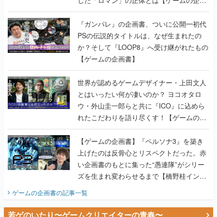
書】
『ガンパレ』の企画書、ついに公開━初代
PSの伝説的タイトルは、なぜ生まれたの
か？そして『LOOP8』へ受け継がれたもの
【ゲームの企画書】
世界が認めるゲームデザイナー・上田文人
とはいったい何が凄いのか？ ヨコオタロ
ウ・外山圭一郎らと共に『ICO』に込めら
れたこだわりを語り尽くす！【ゲームの企
画書】
【ゲームの企画書】『ペルソナ3』を築き
上げたのは反骨心とリスペクトだった。赤
い企画書のもとに集った“愚連隊”がシリー
ズを生まれ変わらせるまで【橋野桂インタ
ビュー】
ゲームの企画書
の記事一覧
若ゲのいたり〜ゲームクリエイターの青春〜