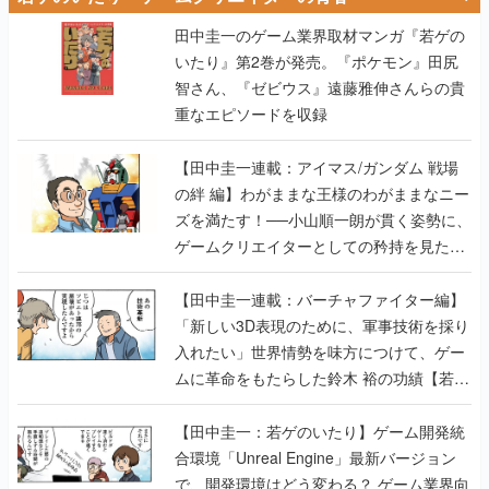
田中圭一のゲーム業界取材マンガ『若ゲの
いたり』第2巻が発売。『ポケモン』田尻
智さん、『ゼビウス』遠藤雅伸さんらの貴
重なエピソードを収録
【田中圭一連載：アイマス/ガンダム 戦場
の絆 編】わがままな王様のわがままなニー
ズを満たす！──小山順一朗が貫く姿勢に、
ゲームクリエイターとしての矜持を見た
【若ゲのいたり最終回】
【田中圭一連載：バーチャファイター編】
「新しい3D表現のために、軍事技術を採り
入れたい」世界情勢を味方につけて、ゲー
ムに革命をもたらした鈴木 裕の功績【若ゲ
のいたり】
【田中圭一：若ゲのいたり】ゲーム開発統
合環境「Unreal Engine」最新バージョン
で、開発環境はどう変わる？ ゲーム業界向