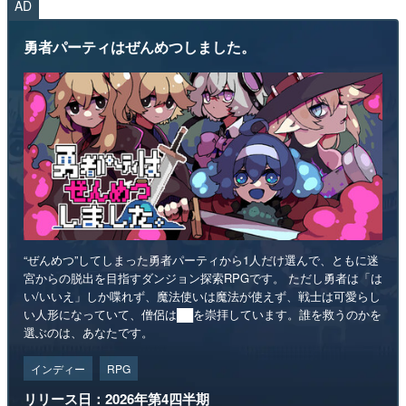
AD
勇者パーティはぜんめつしました。
“ぜんめつ”してしまった勇者パーティから1人だけ選んで、ともに迷
宮からの脱出を目指すダンジョン探索RPGです。 ただし勇者は「は
い/いいえ」しか喋れず、魔法使いは魔法が使えず、戦士は可愛らし
い人形になっていて、僧侶は██を崇拝しています。誰を救うのかを
選ぶのは、あなたです。
インディー
RPG
リリース日：2026年第4四半期