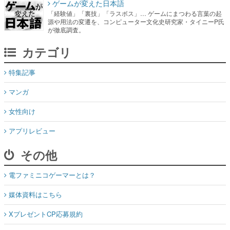
ゲームが変えた日本語
「経験値」「裏技」「ラスボス」… ゲームにまつわる言葉の起
源や用法の変遷を、コンピューター文化史研究家・タイニーP氏
が徹底調査。
カテゴリ
特集記事
マンガ
女性向け
アプリレビュー
その他
電ファミニコゲーマーとは？
媒体資料はこちら
XプレゼントCP応募規約