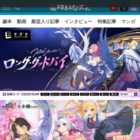
広告をスキップ
赫本
動画
殿堂入り記事
インタビュー
特集記事
マンガ
ピックアップ
電ファミのいま読まれている記事ランキング
アプリセール情報