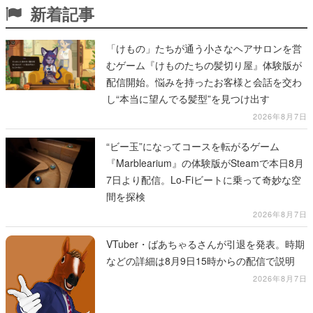
新着記事
「けもの」たちが通う小さなヘアサロンを営
むゲーム『けものたちの髪切り屋』体験版が
配信開始。悩みを持ったお客様と会話を交わ
し“本当に望んでる髪型”を見つけ出す
2026年8月7日
“ビー玉”になってコースを転がるゲーム
『Marblearium』の体験版がSteamで本日8月
7日より配信。Lo-Fiビートに乗って奇妙な空
間を探検
2026年8月7日
VTuber・ばあちゃるさんが引退を発表。時期
などの詳細は8月9日15時からの配信で説明
2026年8月7日