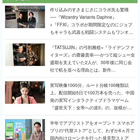
作り込みのすさまじさにコラボ先も驚嘆
──『Wizardry Variants Daphne』
×『FFXI』コラボが期間限定なのにジョブ
もキャラも武器も戦闘システムもワンオフ
で作り込まれた理由を両ディレクターに聞
く
『TATSUJIN』の弓削雅稔×『ライデンファ
イターズ』の齋藤貴幸──かつて縦シュー全
盛期を支えていた2人が、30年後に同じ会
社で机を並べる理由とは。新作
『TATSUJIN EXTREME』で初タッグを組
んだレジェンド2人に訊く開発秘話
実写映像1000分、ルート分岐100種類以
上。配信開始5日で100万本を売った、中国
発の実写インタラクティブドラマゲーム
『盛世天下：女帝への道II』の、規模が違
うこだわりをプロデューサーに聞いた
半年でアプリストアをオープン？ スマホア
プリの“代替ストア”として、わずか6ヵ月で
国内向けローンチを行った発見型ストア