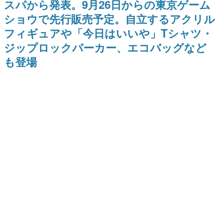
スパから発表。9月26日からの東京ゲーム
日本のコンテンツ産業やカルチャーに与えた影響を探る企
ショウで先行販売予定。自立するアクリル
画です。
フィギュアや「今日はいいや」Tシャツ・
日本モバイルゲーム産業史
日本のモバイルゲーム史における主要なトピック・タイト
ジップロックパーカー、エコバッグなど
ルを網羅するほか、開発者へのインタビューや識者による
解説を掲載。約20年の歴史が一望できる決定版！
も登場
若ゲのいたり〜ゲームクリエイターの青春〜
『うつヌケ』『ペンと箸』等で知られるマンガ家・田中圭
一先生によるゲーム業界レポートマンガです。
なんでゲームは面白い？
ゲーム開発者・hamatsu氏がゲームの魅力を画面や操作の
具体的な形から解き明かしていく、硬派で骨太な評論連載
です。
ゲームが変えた日本語
「経験値」「裏技」「ラスボス」… ゲームにまつわる言葉
の起源や用法の変遷を、コンピューター文化史研究家・タ
イニーP氏が徹底調査。
カテゴリ
特集記事