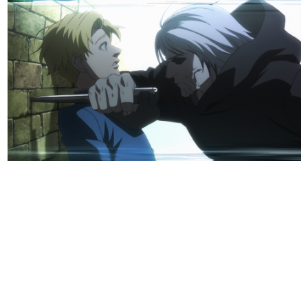
日本のコンテンツ産業やカルチャーに与えた影響を探る企
画です。
日本モバイルゲーム産業史
日本のモバイルゲーム史における主要なトピック・タイト
ルを網羅するほか、開発者へのインタビューや識者による
解説を掲載。約20年の歴史が一望できる決定版！
若ゲのいたり〜ゲームクリエイターの青春〜
『うつヌケ』『ペンと箸』等で知られるマンガ家・田中圭
一先生によるゲーム業界レポートマンガです。
なんでゲームは面白い？
ゲーム開発者・hamatsu氏がゲームの魅力を画面や操作の
具体的な形から解き明かしていく、硬派で骨太な評論連載
です。
ゲームが変えた日本語
「経験値」「裏技」「ラスボス」… ゲームにまつわる言葉
の起源や用法の変遷を、コンピューター文化史研究家・タ
イニーP氏が徹底調査。
カテゴリ
特集記事