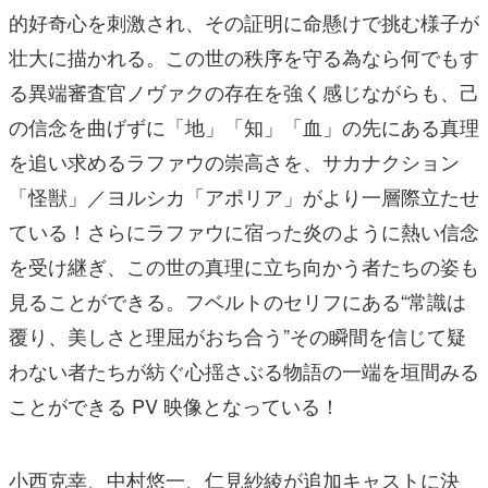
的好奇心を刺激され、その証明に命懸けで挑む様子が
壮大に描かれる。この世の秩序を守る為なら何でもす
る異端審査官ノヴァクの存在を強く感じながらも、己
の信念を曲げずに「地」「知」「血」の先にある真理
を追い求めるラファウの崇高さを、サカナクション
「怪獣」／ヨルシカ「アポリア」がより一層際立たせ
ている！さらにラファウに宿った炎のように熱い信念
を受け継ぎ、この世の真理に立ち向かう者たちの姿も
見ることができる。フベルトのセリフにある“常識は
覆り、美しさと理屈がおち合う”その瞬間を信じて疑
わない者たちが紡ぐ心揺さぶる物語の一端を垣間みる
ことができる PV 映像となっている！
小西克幸、中村悠一、仁見紗綾が追加キャストに決