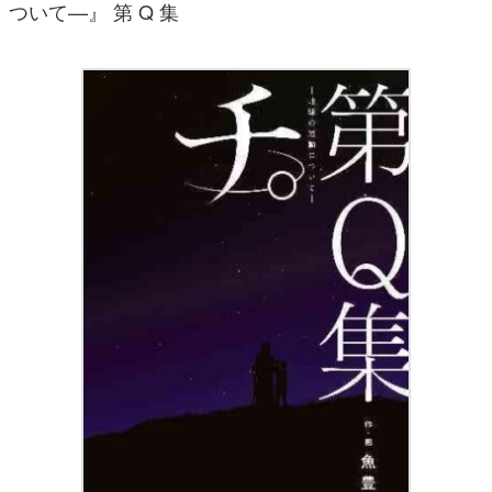
ついて—』 第 Q 集