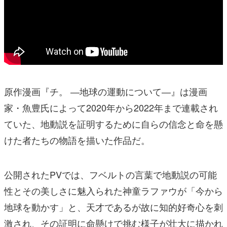
原作漫画『チ。 ―地球の運動について―』は漫画
家・魚豊氏によって2020年から2022年まで連載され
ていた、地動説を証明するために自らの信念と命を懸
けた者たちの物語を描いた作品だ。
公開されたPVでは、フベルトの言葉で地動説の可能
性とその美しさに魅入られた神童ラファウが「今から
地球を動かす」と、天才であるが故に知的好奇心を刺
激され、その証明に命懸けで挑む様子が壮大に描かれ