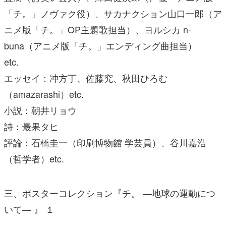
「チ。」ノヴァク役）、サカナクション山口一郎（ア
ニメ版「チ。」OP主題歌担当）、ヨルシカ n-
buna（アニメ版「チ。」エンディング曲担当）
etc.
エッセイ：冲方丁、佐藤究、秋田ひろむ
（amazarashi）etc.
小説：朝井リョウ
詩：最果タヒ
評論：石橋圭一（印刷博物館 学芸員）、谷川嘉浩
（哲学者）etc.
三、ポスターコレクション『チ。 —地球の運動につ
いて— 』 １