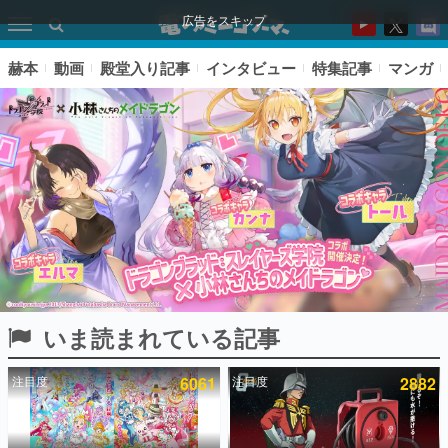
広告をスキップ
赫本
動画
殿堂入り記事
インタビュー
特集記事
マンガ
いま読まれている記事
ピックアップ
注目度
6061
注目度
2882
電ファミのいま読まれている記事ランキング
アプリセール情報