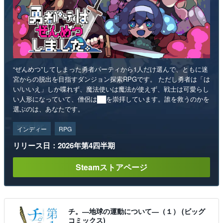
“ぜんめつ”してしまった勇者パーティから1人だけ選んで、ともに迷
宮からの脱出を目指すダンジョン探索RPGです。 ただし勇者は「は
い/いいえ」しか喋れず、魔法使いは魔法が使えず、戦士は可愛らし
い人形になっていて、僧侶は██を崇拝しています。誰を救うのかを
選ぶのは、あなたです。
インディー
RPG
リリース日：2026年第4四半期
Steamストアページ
チ。―地球の運動について―（１） (ビッグ
コミックス)