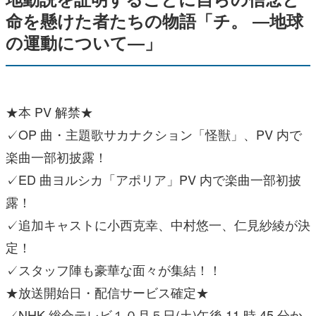
命を懸けた者たちの物語「チ。 ―地球
の運動について―」
★本 PV 解禁★
✓OP 曲・主題歌サカナクション「怪獣」、PV 内で
楽曲一部初披露！
✓ED 曲ヨルシカ「アポリア」PV 内で楽曲一部初披
露！
✓追加キャストに小西克幸、中村悠一、仁見紗綾が決
定！
✓スタッフ陣も豪華な面々が集結！！
★放送開始日・配信サービス確定★
✓NHK 総合テレビ１０月５日(土)午後 11 時 45 分か