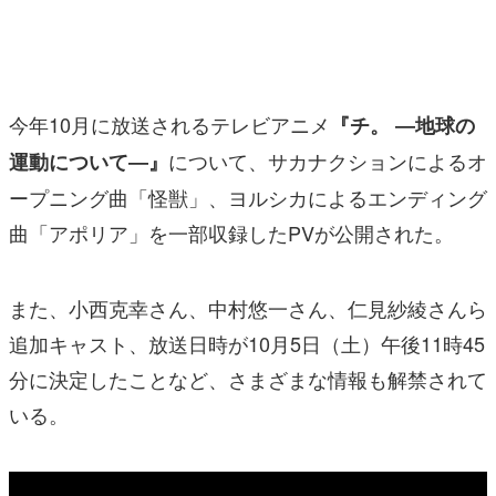
マンガ
女性向け
今年10月に放送されるテレビアニメ
『チ。 ―地球の
アプリレビュー
について、サカナクションによるオ
運動について―』
その他
ープニング曲「怪獣」、ヨルシカによるエンディング
電ファミニコゲーマーとは？
曲「アポリア」を一部収録したPVが公開された。
運営：株式会社マレ
また、小西克幸さん、中村悠一さん、仁見紗綾さんら
追加キャスト、放送日時が10月5日（土）午後11時45
分に決定したことなど、さまざまな情報も解禁されて
いる。