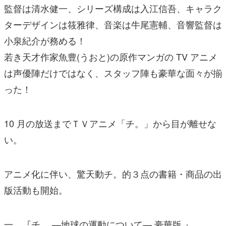
監督は清水健一、シリーズ構成は入江信吾、キャラク
ターデザインは筱雅律、音楽は牛尾憲輔、音響監督は
小泉紀介が務める！
若き天才作家魚豊(うおと)の原作マンガの TV アニメ
は声優陣だけではなく、スタッフ陣も豪華な面々が揃
った！
10 月の放送までＴＶアニメ「チ。」から目が離せな
い。
アニメ化に伴い、驚天動チ。的３点の書籍・商品の出
版活動も開始。
一、『チ。 —地球の運動について— 豪華版 』