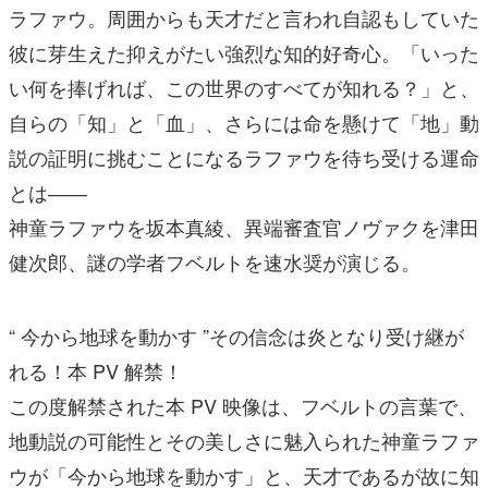
ラファウ。周囲からも天才だと言われ自認もしていた
彼に芽生えた抑えがたい強烈な知的好奇心。「いった
い何を捧げれば、この世界のすべてが知れる？」と、
自らの「知」と「血」、さらには命を懸けて「地」動
説の証明に挑むことになるラファウを待ち受ける運命
とは――
神童ラファウを坂本真綾、異端審査官ノヴァクを津田
健次郎、謎の学者フベルトを速水奨が演じる。
“ 今から地球を動かす ”その信念は炎となり受け継が
れる！本 PV 解禁！
この度解禁された本 PV 映像は、フベルトの言葉で、
地動説の可能性とその美しさに魅入られた神童ラファ
ウが「今から地球を動かす」と、天才であるが故に知