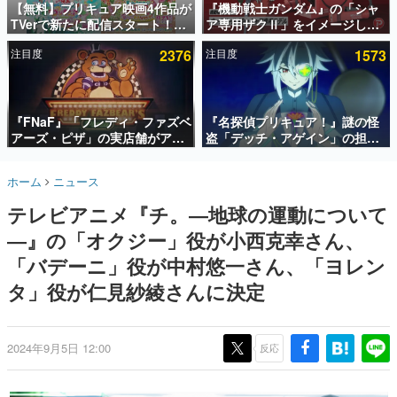
【無料】プリキュア映画4作品が
『機動戦士ガンダム』の「シャ
TVerで新たに配信スタート！な
ア専用ザクⅡ」をイメージした
インタビュー
んと2018年～2024年の映画ほぼ
散水ホースリールが予約開始。
注目度
2376
注目度
1573
すべてが見放題に、ぶっちゃけ
本体にはシャアのパーソナルマ
連載・特集一覧
ありえないラインナップ
ークやジオン公国軍のエンブレ
ム、型式番号などを配置
殿堂入り記事
SNS拡散数が数千以上！ ページビュー数万以上！ などな
『FNaF』「フレディ・ファズベ
『名探偵プリキュア！』謎の怪
ど。多くの人々に読まれた、電ファミ渾身の“殿堂入り”記
アーズ・ピザ」の実店舗がアメ
盗「デッチ・アゲイン」の担当
事をまとめました。
リカの商業施設「American
キャストは天﨑滉平さんと判
Dream」に2027年オープン！
明。『Re:ゼロから始める異世
ゲームの企画書
ホーム
ニュース
ScottGamesとの共同開発、食
界生活』オットー役、『ヒプノ
名作ゲームクリエイターの方々に製作時のエピソードをお
聞きし、ヒットする企画（ゲーム）とは何か？を探ってい
事だけでなくステージショーや
シスマイク』山田三郎役など
テレビアニメ『チ。―地球の運動について
きます。
没入型のホラー体験も楽しめる
―』の「オクジー」役が小西克幸さん、
赫本
この物語を解いてはいけない。『赫本』は、〈試験問題〉
「バデーニ」役が中村悠一さん、「ヨレン
の形をした短編ホラー小説集です。
タ」役が仁見紗綾さんに決定
新世代に訊く
これからのデジタルゲーム市場を担う若きクリエイター達
の姿を追い、彼らのルーツと情熱を探っていきます。
2024年9月5日 12:00
反応
ゲーム世代の作家たち
ゲームに多大な影響を受けた作家さんに取材し、ゲームが