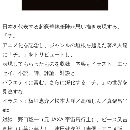
日本を代表する超豪華執筆陣が思い描き表現する、
「チ。」
アニメ化を記念し、ジャンルの垣根を越えた著名人達
に「チ。」をトリビュートし、
表現してもらったものを収録。内容もイラスト、エッ
セイ、小説、詩、評論、対談と
バラエティに富む。さらに深化する「チ。」の世界を
見逃すな。
イラスト：板垣恵介／松本大洋／高橋しん／真鍋昌平
etc.
対談：野口聡一（元 JAXA 宇宙飛行士）、ピース又吉
直樹（お笑い芸人）、津田健次郎（声優・アニメ版