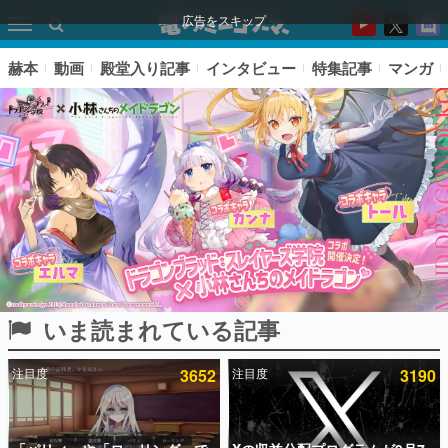
広告をスキップ
赫本
動画
殿堂入り記事
インタビュー
特集記事
マンガ
いま読まれている記事
ピックアップ
注目度
3652
注目度
3190
電ファミのいま読まれている記事ランキング
アプリセール情報