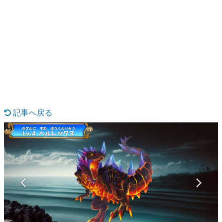
日本のコンテンツ産業やカルチャーに与えた影響を探る企
画です。
日本モバイルゲーム産業史
日本のモバイルゲーム史における主要なトピック・タイト
ルを網羅するほか、開発者へのインタビューや識者による
解説を掲載。約20年の歴史が一望できる決定版！
若ゲのいたり〜ゲームクリエイターの青春〜
『うつヌケ』『ペンと箸』等で知られるマンガ家・田中圭
一先生によるゲーム業界レポートマンガです。
記事へ戻る
なんでゲームは面白い？
ゲーム開発者・hamatsu氏がゲームの魅力を画面や操作の
具体的な形から解き明かしていく、硬派で骨太な評論連載
です。
ゲームが変えた日本語
「経験値」「裏技」「ラスボス」… ゲームにまつわる言葉
の起源や用法の変遷を、コンピューター文化史研究家・タ
イニーP氏が徹底調査。
カテゴリ
特集記事