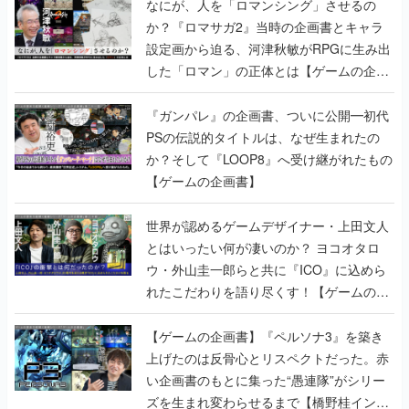
なにが、人を「ロマンシング」させるの
か？『ロマサガ2』当時の企画書とキャラ
設定画から迫る、河津秋敏がRPGに生み出
した「ロマン」の正体とは【ゲームの企画
書】
『ガンパレ』の企画書、ついに公開━初代
PSの伝説的タイトルは、なぜ生まれたの
か？そして『LOOP8』へ受け継がれたもの
【ゲームの企画書】
世界が認めるゲームデザイナー・上田文人
とはいったい何が凄いのか？ ヨコオタロ
ウ・外山圭一郎らと共に『ICO』に込めら
れたこだわりを語り尽くす！【ゲームの企
画書】
【ゲームの企画書】『ペルソナ3』を築き
上げたのは反骨心とリスペクトだった。赤
い企画書のもとに集った“愚連隊”がシリー
ズを生まれ変わらせるまで【橋野桂インタ