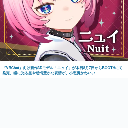
『VRChat』向け新作3Dモデル「ニュイ」が本日8月7日からBOOTHにて
発売。瞳に光る星や感情豊かな表情が、小悪魔かわいい