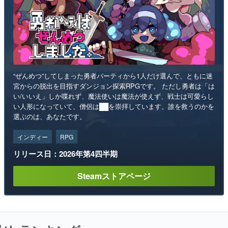
“ぜんめつ”してしまった勇者パーティから1人だけ選んで、ともに迷
宮からの脱出を目指すダンジョン探索RPGです。 ただし勇者は「は
い/いいえ」しか喋れず、魔法使いは魔法が使えず、戦士は可愛らし
い人形になっていて、僧侶は██を崇拝しています。誰を救うのかを
選ぶのは、あなたです。
インディー
RPG
リリース日：2026年第4四半期
Steamストアページ