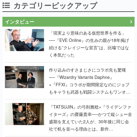
カテゴリーピックアップ
インタビュー
「現実より意味のある仮想世界を作る」
──『EVE Online』の生みの親が18年掲げ
続ける”クレイジーな宣言”は、比喩ではな
く本気だった
作り込みのすさまじさにコラボ先も驚嘆
──『Wizardry Variants Daphne』
×『FFXI』コラボが期間限定なのにジョブ
もキャラも武器も戦闘システムもワンオフ
で作り込まれた理由を両ディレクターに聞
く
『TATSUJIN』の弓削雅稔×『ライデンファ
イターズ』の齋藤貴幸──かつて縦シュー全
盛期を支えていた2人が、30年後に同じ会
社で机を並べる理由とは。新作
『TATSUJIN EXTREME』で初タッグを組