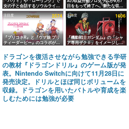
「パリィ」や「ローリング」で
Xの収益分配プログラムが9月7
女の子と会話するソウルライク
日をもって終了へ。新たな収益
インタビュー
恋愛ゲーム『小早川さんはソウ
化制度「Original Content
注目度
2574
注目度
1606
ルライク』無料公開。返事に失
Rewards Program」を発表
連載・特集一覧
敗すると「YOU DIED」
殿堂入り記事
『プリコネR』と『ウマ娘 プリ
『機動戦士ガンダム』の「シャ
SNS拡散数が数千以上！ ページビュー数万以上！ などな
ど。多くの人々に読まれた、電ファミ渾身の“殿堂入り”記
ティーダービー』のコラボが決
ア専用ザクⅡ」をイメージした
事をまとめました。
定！“最大170連無料”の8.5周年
散水ホースリールが予約開始。
キャンペーンなども発表
本体にはシャアのパーソナルマ
ドラゴンを復活させながら勉強できる学研
ゲームの企画書
ークやジオン公国軍のエンブレ
名作ゲームクリエイターの方々に製作時のエピソードをお
の教材『ドラゴンドリル』のゲーム版が発
ム、型式番号などを配置
聞きし、ヒットする企画（ゲーム）とは何か？を探ってい
きます。
表。Nintendo Switchに向けて11月28日に
赫本
発売決定。ドリルとほぼ同じボリュームを
この物語を解いてはいけない。『赫本』は、〈試験問題〉
収録。ドラゴンを用いたバトルや育成を楽
の形をした短編ホラー小説集です。
しむためには勉強が必要
新世代に訊く
これからのデジタルゲーム市場を担う若きクリエイター達
の姿を追い、彼らのルーツと情熱を探っていきます。
ゲーム世代の作家たち
ゲームに多大な影響を受けた作家さんに取材し、ゲームが