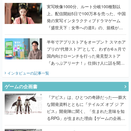
んだレジェンド2人に訊く開発秘話
実写映像1000分、ルート分岐100種類以
上。配信開始5日で100万本を売った、中国
発の実写インタラクティブドラマゲーム
『盛世天下：女帝への道II』の、規模が違
うこだわりをプロデューサーに聞いた
半年でアプリストアをオープン？ スマホア
プリの“代替ストア”として、わずか6ヵ月で
国内向けローンチを行った発見型ストア
『あっぷアリーナ！』仕掛け人に話を聞い
てみた
インタビュー
の記事一覧
ゲームの企画書
『アビス』は、ひとつの奇跡だった──膨大
な開発資料とともに『テイルズ オブ ジ ア
ビス』開発陣に聞く、「生まれた意味を知
るRPG」が生まれた理由【ゲームの企画
書】