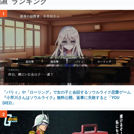
ランキング
1
「パリィ」や「ローリング」で女の子と会話するソウルライク恋愛ゲーム
『小早川さんはソウルライク』無料公開。返事に失敗すると「YOU
DIED」
2