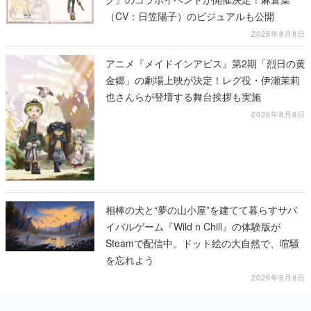
（CV：日笠陽子）のビジュアルも公開
2026年8月8日
アニメ『メイドインアビス』第2期「烈日の黄
金郷」の劇場上映が決定！レグ役・伊瀬茉莉
也さんらが登壇する舞台挨拶も実施
2026年8月8日
相棒の犬と“夢の山小屋”を建てて暮らすサバ
イバルゲーム『Wild n Chill』の体験版が
Steamで配信中。ドット絵の大自然で、喧騒
を忘れよう
2026年8月8日