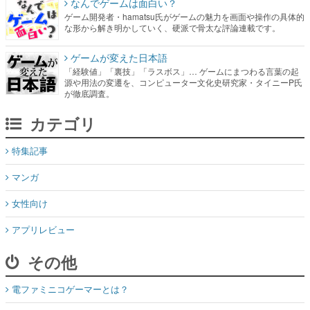
なんでゲームは面白い？
ゲーム開発者・hamatsu氏がゲームの魅力を画面や操作の具体的
な形から解き明かしていく、硬派で骨太な評論連載です。
ゲームが変えた日本語
「経験値」「裏技」「ラスボス」… ゲームにまつわる言葉の起
源や用法の変遷を、コンピューター文化史研究家・タイニーP氏
が徹底調査。
カテゴリ
特集記事
マンガ
女性向け
アプリレビュー
その他
電ファミニコゲーマーとは？