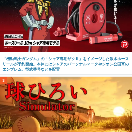
『機動戦士ガンダム』の「シャア専用ザクⅡ」をイメージした散水ホース
リールが予約開始。本体にはシャアのパーソナルマークやジオン公国軍の
エンブレム、型式番号などを配置
3