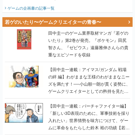
ビュー】
ゲームの企画書
の記事一覧
若ゲのいたり〜ゲームクリエイターの青春〜
田中圭一のゲーム業界取材マンガ『若ゲの
いたり』第2巻が発売。『ポケモン』田尻
智さん、『ゼビウス』遠藤雅伸さんらの貴
重なエピソードを収録
【田中圭一連載：アイマス/ガンダム 戦場
の絆 編】わがままな王様のわがままなニー
ズを満たす！──小山順一朗が貫く姿勢に、
ゲームクリエイターとしての矜持を見た
【若ゲのいたり最終回】
【田中圭一連載：バーチャファイター編】
「新しい3D表現のために、軍事技術を採り
入れたい」世界情勢を味方につけて、ゲー
ムに革命をもたらした鈴木 裕の功績【若ゲ
のいたり】