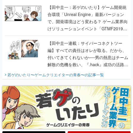
【田中圭一：若ゲのいたり】ゲーム開発統
合環境「Unreal Engine」最新バージョン
で、開発環境はどう変わる？ ゲーム業界向
けソリューションイベント「GTMF2019」
に行って、より理解を深めよう【PR】
【田中圭一連載：サイバーコネクトツー
編】すべての責任はオレが取る。だから、
付いてきてくれないか──男の熱意はチーム
解散の危機を救い、『.hack』成功の活路を
開く。業界の快男児・松山 洋に流れる血は
若ゲのいたり〜ゲームクリエイターの青春〜
の記事一覧
『少年ジャンプ』色だった【若ゲのいた
り】