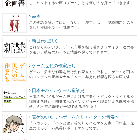
し、ヒットする企画（ゲーム）とは何か？を探っていきます。
赫本
この物語を解いてはいけない。『赫本』は、〈試験問題〉の形
をした短編ホラー小説集です。
新世代に訊く
これからのデジタルゲーム市場を担う若きクリエイター達の姿
を追い、彼らのルーツと情熱を探っていきます。
ゲーム世代の作家たち
ゲームに多大な影響を受けた作家さんに取材し、ゲームが日本
のコンテンツ産業やカルチャーに与えた影響を探る企画です。
日本モバイルゲーム産業史
日本のモバイルゲーム史における主要なトピック・タイトルを
網羅するほか、開発者へのインタビューや識者による解説を掲
載。約20年の歴史が一望できる決定版！
若ゲのいたり〜ゲームクリエイターの青春〜
『うつヌケ』『ペンと箸』等で知られるマンガ家・田中圭一先
生によるゲーム業界レポートマンガです。