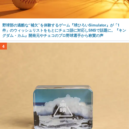
野球部の過酷な“補欠”を体験するゲーム『球ひろいSimulator』が「1
件」のウィッシュリストをもとにチェコ語に対応しSNSで話題に。『キン
グダム・カム』開発元やチェコのプロ野球選手から称賛の声
4