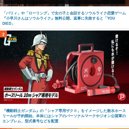
「パリィ」や「ローリング」で女の子と会話するソウルライク恋愛ゲーム
『小早川さんはソウルライク』無料公開。返事に失敗すると「YOU
DIED」
2
『機動戦士ガンダム』の「シャア専用ザクⅡ」をイメージした散水ホース
リールが予約開始。本体にはシャアのパーソナルマークやジオン公国軍の
エンブレム、型式番号などを配置