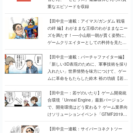
重なエピソードを収録
【田中圭一連載：アイマス/ガンダム 戦場
の絆 編】わがままな王様のわがままなニー
ズを満たす！──小山順一朗が貫く姿勢に、
ゲームクリエイターとしての矜持を見た
【若ゲのいたり最終回】
【田中圭一連載：バーチャファイター編】
「新しい3D表現のために、軍事技術を採り
入れたい」世界情勢を味方につけて、ゲー
ムに革命をもたらした鈴木 裕の功績【若ゲ
のいたり】
【田中圭一：若ゲのいたり】ゲーム開発統
合環境「Unreal Engine」最新バージョン
で、開発環境はどう変わる？ ゲーム業界向
けソリューションイベント「GTMF2019」
に行って、より理解を深めよう【PR】
【田中圭一連載：サイバーコネクトツー