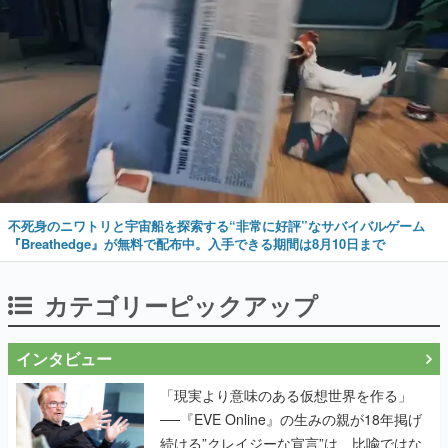
不死身のニワトリと宇宙船を探索する“非常に好評”なサバイバルゲーム
『Breathedge』が無料で配布中。入手できる期間は8月10日まで
カテゴリーピックアップ
インタビュー
「現実より意味のある仮想世界を作る」
──『EVE Online』の生みの親が18年掲げ
続ける”クレイジーな宣言”は、比喩ではな