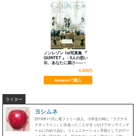
ノンレゾン 1st写真集 『
QUINTET 』 - 5人の思い
出、あなたに届け―― -
4,500円
Amazonで購入
ライター
ヨシムネ
2019年11月に電ファミへ加入。小学生の時に『ラグナロ
クオンライン』に出会ったことがきっかけでオンラインゲ
ームにのめり込む。コミュニケーション手段としてのゲー
ムを追い続けている。好きなゲームは『アクトレイザー』