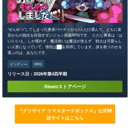
“ぜんめつ”してしまった勇者パーティから1人だけ選んで、ともに迷
宮からの脱出を目指すダンジョン探索RPGです。 ただし勇者は「は
い/いいえ」しか喋れず、魔法使いは魔法が使えず、戦士は可愛らし
い人形になっていて、僧侶は██を崇拝しています。誰を救うのかを
選ぶのは、あなたです。
インディー
RPG
リリース日：2026年第4四半期
Steamストアページ
『グリザイア リマスタードボックス』公式特
設サイトはこちら