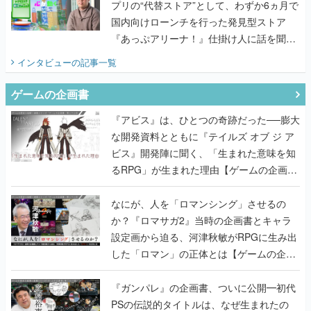
プリの“代替ストア”として、わずか6ヵ月で
国内向けローンチを行った発見型ストア
『あっぷアリーナ！』仕掛け人に話を聞い
てみた
インタビュー
の記事一覧
ゲームの企画書
『アビス』は、ひとつの奇跡だった──膨大
な開発資料とともに『テイルズ オブ ジ ア
ビス』開発陣に聞く、「生まれた意味を知
るRPG」が生まれた理由【ゲームの企画
書】
なにが、人を「ロマンシング」させるの
か？『ロマサガ2』当時の企画書とキャラ
設定画から迫る、河津秋敏がRPGに生み出
した「ロマン」の正体とは【ゲームの企画
書】
『ガンパレ』の企画書、ついに公開━初代
PSの伝説的タイトルは、なぜ生まれたの