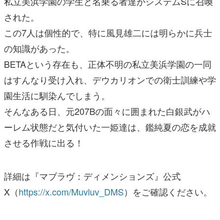
私立美浜学園の学生と名乗る者達がシステムSに召喚
された。
この7人は個性的で、特に風見雄二には明らかに兵士
の知識があった。
BETAという存在も、正体不明の私立美浜学園の一同
はすんなり受け入れ、デウカリオンでの衛士訓練や学
園生活に馴染んでしまう。
そんなある日、元207Bの面々に囲まれた白銀武がハ
ーレム状態だと気付いた一姫達は、鑑純夏の恋を成就
させる作戦に出る！
詳細は『マブラヴ：ディメンションズ』公式
X（
https://x.com/Muvluv_DMS
）をご確認ください。