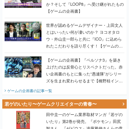
か？そして『LOOP8』へ受け継がれたもの
【ゲームの企画書】
世界が認めるゲームデザイナー・上田文人
とはいったい何が凄いのか？ ヨコオタロ
ウ・外山圭一郎らと共に『ICO』に込めら
れたこだわりを語り尽くす！【ゲームの企
画書】
【ゲームの企画書】『ペルソナ3』を築き
上げたのは反骨心とリスペクトだった。赤
い企画書のもとに集った“愚連隊”がシリー
ズを生まれ変わらせるまで【橋野桂インタ
ビュー】
ゲームの企画書
の記事一覧
若ゲのいたり〜ゲームクリエイターの青春〜
田中圭一のゲーム業界取材マンガ『若ゲの
いたり』第2巻が発売。『ポケモン』田尻
智さん、『ゼビウス』遠藤雅伸さんらの貴