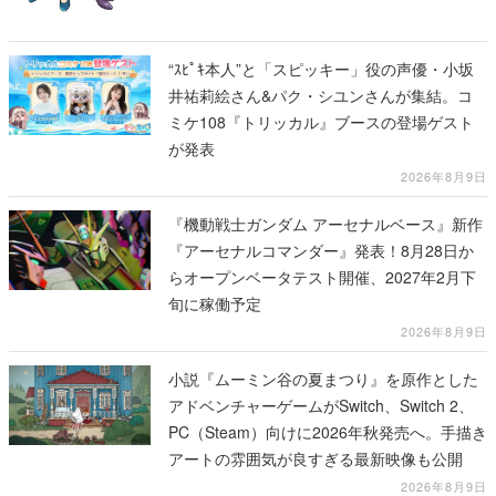
“ｽﾋﾟｷ本人”と「スピッキー」役の声優・小坂
井祐莉絵さん&パク・シユンさんが集結。コ
ミケ108『トリッカル』ブースの登場ゲスト
が発表
2026年8月9日
『機動戦士ガンダム アーセナルベース』新作
『アーセナルコマンダー』発表！8月28日か
らオープンベータテスト開催、2027年2月下
旬に稼働予定
2026年8月9日
小説『ムーミン谷の夏まつり』を原作とした
アドベンチャーゲームがSwitch、Switch 2、
PC（Steam）向けに2026年秋発売へ。手描き
アートの雰囲気が良すぎる最新映像も公開
2026年8月9日