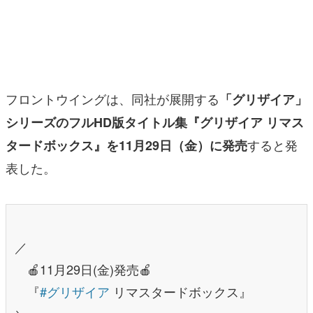
マンガ
女性向け
アプリレビュー
フロントウイングは、同社が展開する
「グリザイア」
その他
シリーズのフルHD版タイトル集『グリザイア リマス
すると発
タードボックス』を11月29日（金）に発売
電ファミニコゲーマーとは？
表した。
運営：株式会社マレ
／
🍎11月29日(金)発売🍎
『
#グリザイア
リマスタードボックス』