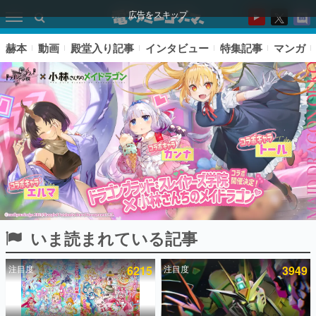
広告をスキップ
赫本
動画
殿堂入り記事
インタビュー
特集記事
マンガ
いま読まれている記事
ピックアップ
注目度
6215
注目度
3949
電ファミのいま読まれている記事ランキング
アプリセール情報