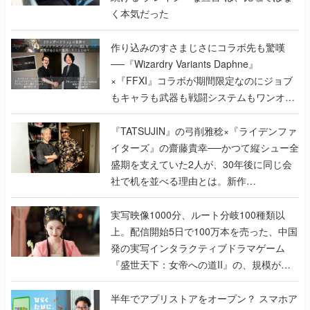
く本気だった
作り込みのすさまじさにコラボ先も驚嘆
──『Wizardry Variants Daphne』
×『FFXI』コラボが期間限定なのにジョブ
もキャラも武器も戦闘システムもワンオフ
で作り込まれた理由を両ディレクターに聞
く
『TATSUJIN』の弓削雅稔×『ライデンファ
イターズ』の齋藤貴幸──かつて縦シュー全
盛期を支えていた2人が、30年後に同じ会
社で机を並べる理由とは。新作
『TATSUJIN EXTREME』で初タッグを組
んだレジェンド2人に訊く開発秘話
実写映像1000分、ルート分岐100種類以
上。配信開始5日で100万本を売った、中国
発の実写インタラクティブドラマゲーム
『盛世天下：女帝への道II』の、規模が違
うこだわりをプロデューサーに聞いた
半年でアプリストアをオープン？ スマホア