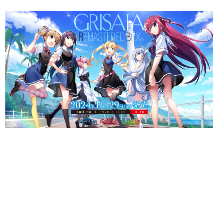
日本のコンテンツ産業やカルチャーに与えた影響を探る企
画です。
日本モバイルゲーム産業史
日本のモバイルゲーム史における主要なトピック・タイト
ルを網羅するほか、開発者へのインタビューや識者による
解説を掲載。約20年の歴史が一望できる決定版！
若ゲのいたり〜ゲームクリエイターの青春〜
『うつヌケ』『ペンと箸』等で知られるマンガ家・田中圭
一先生によるゲーム業界レポートマンガです。
なんでゲームは面白い？
ゲーム開発者・hamatsu氏がゲームの魅力を画面や操作の
具体的な形から解き明かしていく、硬派で骨太な評論連載
です。
ゲームが変えた日本語
「経験値」「裏技」「ラスボス」… ゲームにまつわる言葉
の起源や用法の変遷を、コンピューター文化史研究家・タ
イニーP氏が徹底調査。
カテゴリ
特集記事