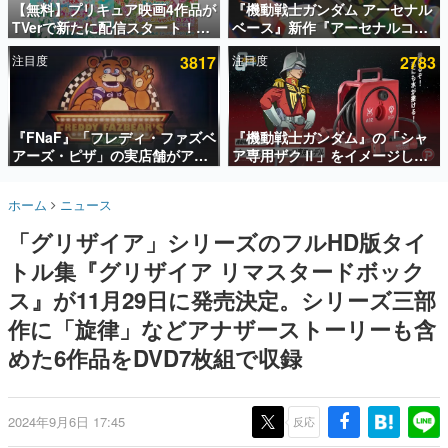
【無料】プリキュア映画4作品が
『機動戦士ガンダム アーセナル
TVerで新たに配信スタート！な
ベース』新作『アーセナルコマ
インタビュー
んと2018年～2024年の映画ほぼ
ンダー』発表！8月28日からオ
注目度
3817
注目度
2783
すべてが見放題に、ぶっちゃけ
ープンベータテスト開催、2027
連載・特集一覧
ありえないラインナップ
年2月下旬に稼働予定
殿堂入り記事
SNS拡散数が数千以上！ ページビュー数万以上！ などな
『FNaF』「フレディ・ファズベ
『機動戦士ガンダム』の「シャ
ど。多くの人々に読まれた、電ファミ渾身の“殿堂入り”記
アーズ・ピザ」の実店舗がアメ
ア専用ザクⅡ」をイメージした
事をまとめました。
リカの商業施設「American
散水ホースリールが予約開始。
Dream」に2027年オープン！
本体にはシャアのパーソナルマ
ゲームの企画書
ホーム
ニュース
ScottGamesとの共同開発、食
ークやジオン公国軍のエンブレ
名作ゲームクリエイターの方々に製作時のエピソードをお
聞きし、ヒットする企画（ゲーム）とは何か？を探ってい
事だけでなくステージショーや
ム、型式番号などを配置
「グリザイア」シリーズのフルHD版タイ
きます。
没入型のホラー体験も楽しめる
トル集『グリザイア リマスタードボック
赫本
この物語を解いてはいけない。『赫本』は、〈試験問題〉
ス』が11月29日に発売決定。シリーズ三部
の形をした短編ホラー小説集です。
作に「旋律」などアナザーストーリーも含
めた6作品をDVD7枚組で収録
新世代に訊く
これからのデジタルゲーム市場を担う若きクリエイター達
の姿を追い、彼らのルーツと情熱を探っていきます。
2024年9月6日 17:45
反応
ゲーム世代の作家たち
ゲームに多大な影響を受けた作家さんに取材し、ゲームが