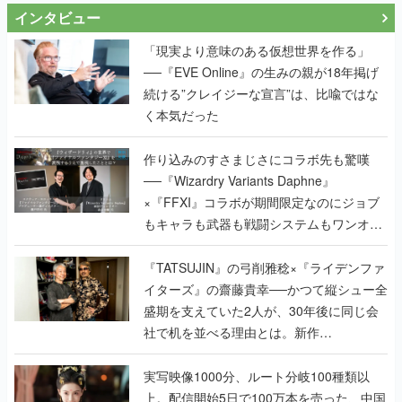
インタビュー
「現実より意味のある仮想世界を作る」
──『EVE Online』の生みの親が18年掲げ
続ける”クレイジーな宣言”は、比喩ではな
く本気だった
作り込みのすさまじさにコラボ先も驚嘆
──『Wizardry Variants Daphne』
×『FFXI』コラボが期間限定なのにジョブ
もキャラも武器も戦闘システムもワンオフ
で作り込まれた理由を両ディレクターに聞
く
『TATSUJIN』の弓削雅稔×『ライデンファ
イターズ』の齋藤貴幸──かつて縦シュー全
盛期を支えていた2人が、30年後に同じ会
社で机を並べる理由とは。新作
『TATSUJIN EXTREME』で初タッグを組
んだレジェンド2人に訊く開発秘話
実写映像1000分、ルート分岐100種類以
上。配信開始5日で100万本を売った、中国