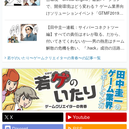
で、開発環境はどう変わる？ ゲーム業界向
けソリューションイベント「GTMF2019」
に行って、より理解を深めよう【PR】
【田中圭一連載：サイバーコネクトツー
編】すべての責任はオレが取る。だから、
付いてきてくれないか──男の熱意はチーム
解散の危機を救い、『.hack』成功の活路を
開く。業界の快男児・松山 洋に流れる血は
若ゲのいたり〜ゲームクリエイターの青春〜
の記事一覧
『少年ジャンプ』色だった【若ゲのいた
り】
X
Youtube
Discord
RSS