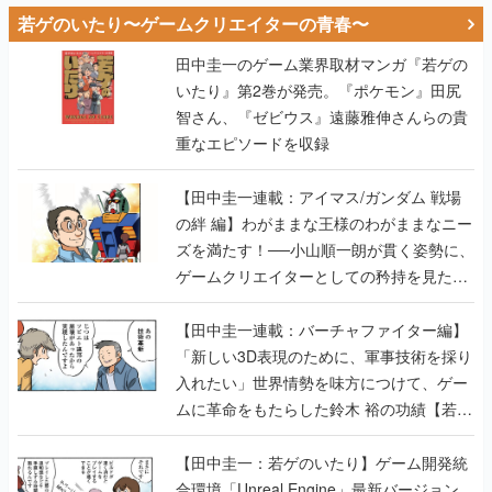
若ゲのいたり〜ゲームクリエイターの青春〜
田中圭一のゲーム業界取材マンガ『若ゲの
いたり』第2巻が発売。『ポケモン』田尻
智さん、『ゼビウス』遠藤雅伸さんらの貴
重なエピソードを収録
【田中圭一連載：アイマス/ガンダム 戦場
の絆 編】わがままな王様のわがままなニー
ズを満たす！──小山順一朗が貫く姿勢に、
ゲームクリエイターとしての矜持を見た
【若ゲのいたり最終回】
【田中圭一連載：バーチャファイター編】
「新しい3D表現のために、軍事技術を採り
入れたい」世界情勢を味方につけて、ゲー
ムに革命をもたらした鈴木 裕の功績【若ゲ
のいたり】
【田中圭一：若ゲのいたり】ゲーム開発統
合環境「Unreal Engine」最新バージョン