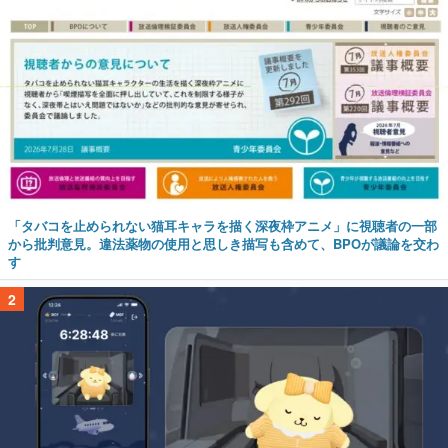
「タバコを止められない猫耳キャラを描く深夜枠アニメ」に視聴者の一部
から批判意見。違法薬物の使用と思しき描写も含めて、BPOが議論を交わ
す
2