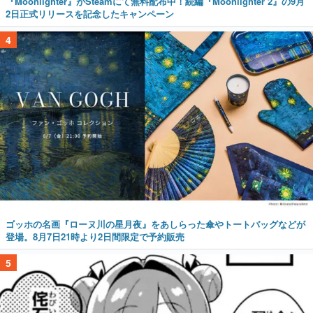
『Moonlighter』がSteamにて無料配布中！続編『Moonlighter 2』の9月
2日正式リリースを記念したキャンペーン
4
ゴッホの名画『ローヌ川の星月夜』をあしらった傘やトートバッグなどが
登場。8月7日21時より2日間限定で予約販売
5