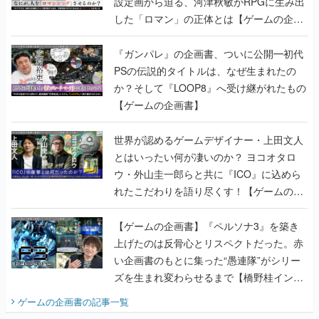
設定画から迫る、河津秋敏がRPGに生み出
した「ロマン」の正体とは【ゲームの企画
書】
『ガンパレ』の企画書、ついに公開━初代
PSの伝説的タイトルは、なぜ生まれたの
か？そして『LOOP8』へ受け継がれたもの
【ゲームの企画書】
世界が認めるゲームデザイナー・上田文人
とはいったい何が凄いのか？ ヨコオタロ
ウ・外山圭一郎らと共に『ICO』に込めら
れたこだわりを語り尽くす！【ゲームの企
画書】
【ゲームの企画書】『ペルソナ3』を築き
上げたのは反骨心とリスペクトだった。赤
い企画書のもとに集った“愚連隊”がシリー
ズを生まれ変わらせるまで【橋野桂インタ
ビュー】
ゲームの企画書
の記事一覧