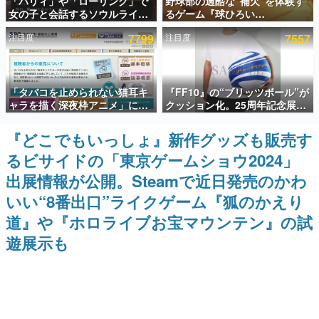
「パリィ」や「ローリング」で
野球部の過酷な“補欠”を体験す
女の子と会話するソウルライク
るゲーム『球ひろい
インタビュー
恋愛ゲーム『小早川さんはソウ
Simulator』が「1件」のウィッ
注目度
7799
注目度
7557
ルライク』無料公開。返事に失
シュリストをもとにチェコ語に
連載・特集一覧
敗すると「YOU DIED」
対応しSNSで話題に。『キング
ダム・カム』開発元やチェコの
プロ野球選手から称賛の声
殿堂入り記事
「タバコを止められない猫耳キ
『FF10』の“ブリッツボール”が
SNS拡散数が数千以上！ ページビュー数万以上！ などな
ど。多くの人々に読まれた、電ファミ渾身の“殿堂入り”記
ャラを描く深夜枠アニメ」に視
クッション化。25周年記念展
事をまとめました。
聴者の一部から批判意見。違法
「FINAL FANTASY X
薬物の使用と思しき描写も含め
MUSEUM-幻光の記憶-」のグッ
『どこでもいっしょ』新作グッズも販売す
ゲームの企画書
て、BPOが議論を交わす
ズ情報が一部公開
名作ゲームクリエイターの方々に製作時のエピソードをお
るビサイドの「東京ゲームショウ2024」
聞きし、ヒットする企画（ゲーム）とは何か？を探ってい
きます。
出展情報が公開。Steamで近日発売のかわ
赫本
いい“8番出口”ライクゲーム『狐のかえり
この物語を解いてはいけない。『赫本』は、〈試験問題〉
道』や『ホロライブお宝マウンテン』の試
の形をした短編ホラー小説集です。
遊展示も
新世代に訊く
これからのデジタルゲーム市場を担う若きクリエイター達
の姿を追い、彼らのルーツと情熱を探っていきます。
ゲーム世代の作家たち
ゲームに多大な影響を受けた作家さんに取材し、ゲームが