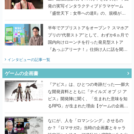
発の実写インタラクティブドラマゲーム
『盛世天下：女帝への道II』の、規模が違
うこだわりをプロデューサーに聞いた
半年でアプリストアをオープン？ スマホア
プリの“代替ストア”として、わずか6ヵ月で
国内向けローンチを行った発見型ストア
『あっぷアリーナ！』仕掛け人に話を聞い
てみた
インタビュー
の記事一覧
ゲームの企画書
『アビス』は、ひとつの奇跡だった──膨大
な開発資料とともに『テイルズ オブ ジ ア
ビス』開発陣に聞く、「生まれた意味を知
るRPG」が生まれた理由【ゲームの企画
書】
なにが、人を「ロマンシング」させるの
か？『ロマサガ2』当時の企画書とキャラ