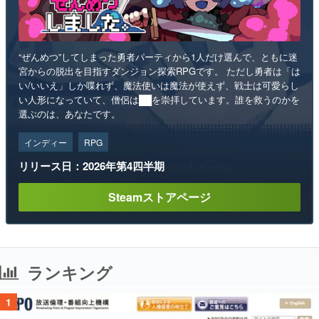
“ぜんめつ”してしまった勇者パーティから1人だけ選んで、ともに迷
宮からの脱出を目指すダンジョン探索RPGです。 ただし勇者は「は
い/いいえ」しか喋れず、魔法使いは魔法が使えず、戦士は可愛らし
い人形になっていて、僧侶は██を崇拝しています。誰を救うのかを
選ぶのは、あなたです。
インディー
RPG
リリース日：2026年第4四半期
Steamストアページ
ランキング
1