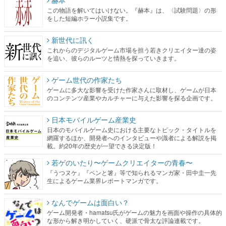
この物語を解いてはいけない。『赫本』は、〈試験問題〉の形
をした短編ホラー小説集です。
新世代に訊く
これからのデジタルゲーム市場を担う若きクリエイター達の姿
を追い、彼らのルーツと情熱を探っていきます。
ゲーム世代の作家たち
ゲームに多大な影響を受けた作家さんに取材し、ゲームが日本
のコンテンツ産業やカルチャーに与えた影響を探る企画です。
日本モバイルゲーム産業史
日本のモバイルゲーム史における主要なトピック・タイトルを
網羅するほか、開発者へのインタビューや識者による解説を掲
載。約20年の歴史が一望できる決定版！
若ゲのいたり〜ゲームクリエイターの青春〜
『うつヌケ』『ペンと箸』等で知られるマンガ家・田中圭一先
生によるゲーム業界レポートマンガです。
なんでゲームは面白い？
ゲーム開発者・hamatsu氏がゲームの魅力を画面や操作の具体的
な形から解き明かしていく、硬派で骨太な評論連載です。