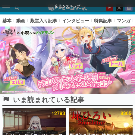
広告をスキップ
赫本
動画
殿堂入り記事
インタビュー
特集記事
マンガ
いま読まれている記事
ピックアップ
注目度
12793
注目度
8305
電ファミのいま読まれている記事ランキング
アプリセール情報