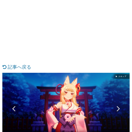
日本のコンテンツ産業やカルチャーに与えた影響を探る企
画です。
日本モバイルゲーム産業史
日本のモバイルゲーム史における主要なトピック・タイト
ルを網羅するほか、開発者へのインタビューや識者による
解説を掲載。約20年の歴史が一望できる決定版！
若ゲのいたり〜ゲームクリエイターの青春〜
『うつヌケ』『ペンと箸』等で知られるマンガ家・田中圭
一先生によるゲーム業界レポートマンガです。
記事へ戻る
なんでゲームは面白い？
ゲーム開発者・hamatsu氏がゲームの魅力を画面や操作の
具体的な形から解き明かしていく、硬派で骨太な評論連載
です。
ゲームが変えた日本語
「経験値」「裏技」「ラスボス」… ゲームにまつわる言葉
の起源や用法の変遷を、コンピューター文化史研究家・タ
イニーP氏が徹底調査。
カテゴリ
特集記事