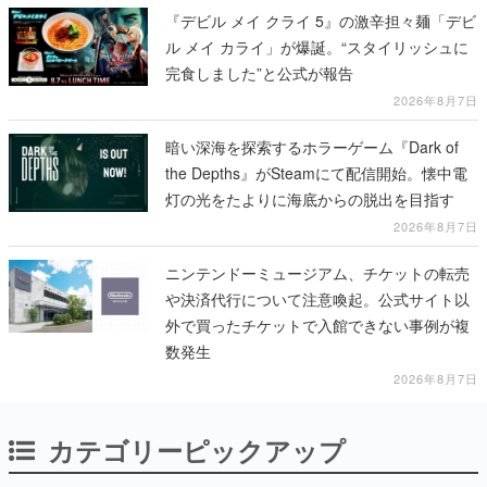
『デビル メイ クライ 5』の激辛担々麺「デビ
ル メイ カライ」が爆誕。“スタイリッシュに
完食しました”と公式が報告
2026年8月7日
暗い深海を探索するホラーゲーム『Dark of
the Depths』がSteamにて配信開始。懐中電
灯の光をたよりに海底からの脱出を目指す
2026年8月7日
ニンテンドーミュージアム、チケットの転売
や決済代行について注意喚起。公式サイト以
外で買ったチケットで入館できない事例が複
数発生
2026年8月7日
カテゴリーピックアップ