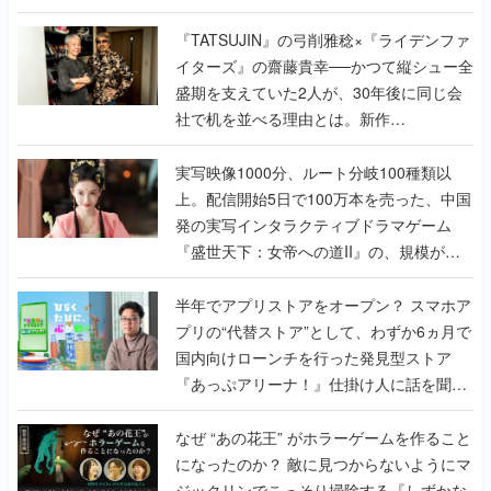
で作り込まれた理由を両ディレクターに聞
く
『TATSUJIN』の弓削雅稔×『ライデンファ
イターズ』の齋藤貴幸──かつて縦シュー全
盛期を支えていた2人が、30年後に同じ会
社で机を並べる理由とは。新作
『TATSUJIN EXTREME』で初タッグを組
んだレジェンド2人に訊く開発秘話
実写映像1000分、ルート分岐100種類以
上。配信開始5日で100万本を売った、中国
発の実写インタラクティブドラマゲーム
『盛世天下：女帝への道II』の、規模が違
うこだわりをプロデューサーに聞いた
半年でアプリストアをオープン？ スマホア
プリの“代替ストア”として、わずか6ヵ月で
国内向けローンチを行った発見型ストア
『あっぷアリーナ！』仕掛け人に話を聞い
てみた
なぜ “あの花王” がホラーゲームを作ること
になったのか？ 敵に見つからないようにマ
ジックリンでこっそり掃除する『しずかな