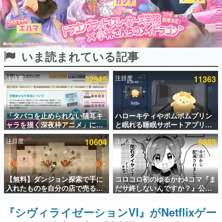
インタビュー
連載・特集一覧
いま読まれている記事
殿堂入り記事
SNS拡散数が数千以上！ ページビュー数万以上！ などな
ど。多くの人々に読まれた、電ファミ渾身の“殿堂入り”記
注目度
32945
注目度
11363
事をまとめました。
ゲームの企画書
名作ゲームクリエイターの方々に製作時のエピソードをお
聞きし、ヒットする企画（ゲーム）とは何か？を探ってい
「タバコを止められない猫耳キ
ハローキティやポムポムプリン
きます。
ャラを描く深夜枠アニメ」に視
と眠れる睡眠サポートアプリ
聴者の一部から批判意見。違法
『ゆめたび』が配信中。キャラ
赫本
注目度
10604
注目度
9889
薬物の使用と思わしき描写も含
ごとのASMRや目覚ましアラー
この物語を解いてはいけない。『赫本』は、〈試験問題〉
めて、BPOが議論を交わす
ムも搭載
の形をした短編ホラー小説集です。
新世代に訊く
【無料】ダンジョン探索で手に
コロコロ初のゆるかわ4コマ『ま
これからのデジタルゲーム市場を担う若きクリエイター達
入れたものを自分の店で売るゲ
だサ終しないんですか？』公開
の姿を追い、彼らのルーツと情熱を探っていきます。
ーム『Moonlighter』がSteam
スタート。主人公は新入社員の
にて無料配布中！続編
侘石ダイヤ、ゲーム会社を舞台
『シヴィライゼーションVI』がNetflixゲー
ゲーム世代の作家たち
『Moonlighter 2』の9月2日正
にトラブルへ対応する社員たち
ゲームに多大な影響を受けた作家さんに取材し、ゲームが