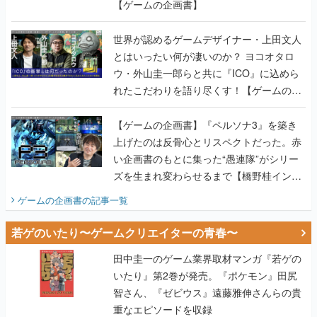
【ゲームの企画書】
世界が認めるゲームデザイナー・上田文人
とはいったい何が凄いのか？ ヨコオタロ
ウ・外山圭一郎らと共に『ICO』に込めら
れたこだわりを語り尽くす！【ゲームの企
画書】
【ゲームの企画書】『ペルソナ3』を築き
上げたのは反骨心とリスペクトだった。赤
い企画書のもとに集った“愚連隊”がシリー
ズを生まれ変わらせるまで【橋野桂インタ
ビュー】
ゲームの企画書
の記事一覧
若ゲのいたり〜ゲームクリエイターの青春〜
田中圭一のゲーム業界取材マンガ『若ゲの
いたり』第2巻が発売。『ポケモン』田尻
智さん、『ゼビウス』遠藤雅伸さんらの貴
重なエピソードを収録