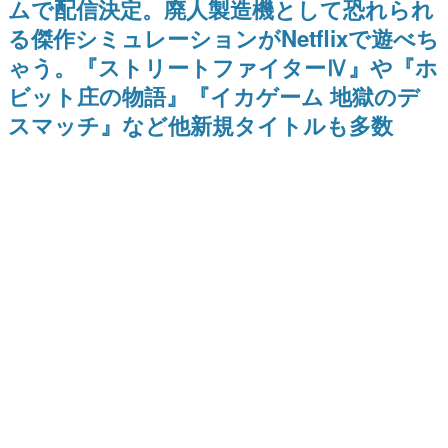
ムで配信決定。廃人製造機として恐れられ
式リリースを記念したキャンペ
を描く
日本のコンテンツ産業やカルチャーに与えた影響を探る企
ーン
る傑作シミュレーションがNetflixで遊べち
画です。
ゃう。『ストリートファイターⅣ』や『ホ
日本モバイルゲーム産業史
日本のモバイルゲーム史における主要なトピック・タイト
ビット庄の物語』『イカゲーム 地獄のデ
ルを網羅するほか、開発者へのインタビューや識者による
解説を掲載。約20年の歴史が一望できる決定版！
スマッチ』など他新規タイトルも多数
若ゲのいたり〜ゲームクリエイターの青春〜
『うつヌケ』『ペンと箸』等で知られるマンガ家・田中圭
一先生によるゲーム業界レポートマンガです。
なんでゲームは面白い？
ゲーム開発者・hamatsu氏がゲームの魅力を画面や操作の
具体的な形から解き明かしていく、硬派で骨太な評論連載
です。
ゲームが変えた日本語
「経験値」「裏技」「ラスボス」… ゲームにまつわる言葉
の起源や用法の変遷を、コンピューター文化史研究家・タ
イニーP氏が徹底調査。
カテゴリ
特集記事