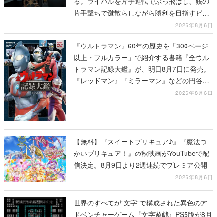
る。ライバルを片手運転でぶっ飛ばし、銃の
片手撃ちで蹴散らしながら勝利を目指すピク
セルアート調のローグライク
2026年8月6日
『ウルトラマン』60年の歴史を「300ページ
以上・フルカラー」で紹介する書籍『全ウル
トラマン記録大鑑』が、明日8月7日に発売。
『レッドマン』『ミラーマン』などの円谷特
撮も30作品以上掲載
2026年8月6日
【無料】『スイートプリキュア♪』『魔法つ
かいプリキュア！』の秋映画がYouTubeで配
信決定。8月9日より2週連続でプレミア公開
2026年8月6日
世界のすべてが“文字”で構成された異色のア
ドベンチャーゲーム『文字遊戯』PS5版が8月