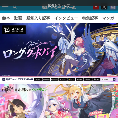
広告をスキップ
赫本
動画
殿堂入り記事
インタビュー
特集記事
マンガ
ピックアップ
電ファミのいま読まれている記事ランキング
アプリセール情報