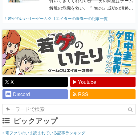
付いてきてくれないか──男の熱意はチーム
解散の危機を救い、『.hack』成功の活路を
開く。業界の快男児・松山 洋に流れる血は
若ゲのいたり〜ゲームクリエイターの青春〜
の記事一覧
『少年ジャンプ』色だった【若ゲのいた
り】
X
Youtube
Discord
RSS
ピックアップ
電ファミのいま読まれている記事ランキング