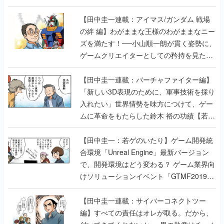
【田中圭一連載：アイマス/ガンダム 戦場
の絆 編】わがままな王様のわがままなニー
ズを満たす！──小山順一朗が貫く姿勢に、
ゲームクリエイターとしての矜持を見た
【若ゲのいたり最終回】
【田中圭一連載：バーチャファイター編】
「新しい3D表現のために、軍事技術を採り
入れたい」世界情勢を味方につけて、ゲー
ムに革命をもたらした鈴木 裕の功績【若ゲ
のいたり】
【田中圭一：若ゲのいたり】ゲーム開発統
合環境「Unreal Engine」最新バージョン
で、開発環境はどう変わる？ ゲーム業界向
けソリューションイベント「GTMF2019」
に行って、より理解を深めよう【PR】
【田中圭一連載：サイバーコネクトツー
編】すべての責任はオレが取る。だから、