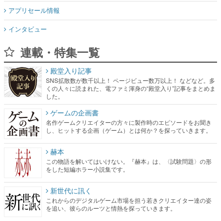
アプリセール情報
インタビュー
連載・特集一覧
殿堂入り記事
SNS拡散数が数千以上！ ページビュー数万以上！ などなど。多
くの人々に読まれた、電ファミ渾身の“殿堂入り”記事をまとめま
した。
ゲームの企画書
名作ゲームクリエイターの方々に製作時のエピソードをお聞き
し、ヒットする企画（ゲーム）とは何か？を探っていきます。
赫本
この物語を解いてはいけない。『赫本』は、〈試験問題〉の形
をした短編ホラー小説集です。
新世代に訊く
これからのデジタルゲーム市場を担う若きクリエイター達の姿
を追い、彼らのルーツと情熱を探っていきます。