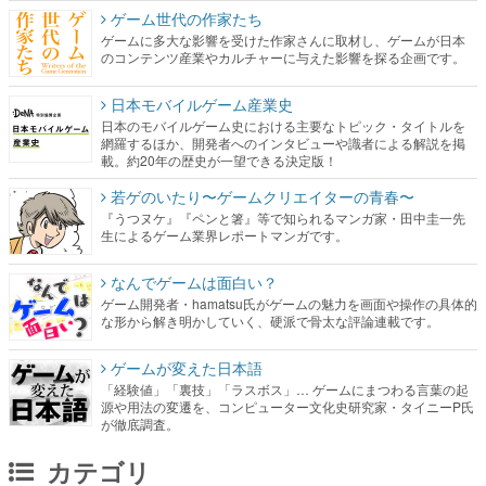
ゲーム世代の作家たち
ゲームに多大な影響を受けた作家さんに取材し、ゲームが日本
のコンテンツ産業やカルチャーに与えた影響を探る企画です。
日本モバイルゲーム産業史
日本のモバイルゲーム史における主要なトピック・タイトルを
網羅するほか、開発者へのインタビューや識者による解説を掲
載。約20年の歴史が一望できる決定版！
若ゲのいたり〜ゲームクリエイターの青春〜
『うつヌケ』『ペンと箸』等で知られるマンガ家・田中圭一先
生によるゲーム業界レポートマンガです。
なんでゲームは面白い？
ゲーム開発者・hamatsu氏がゲームの魅力を画面や操作の具体的
な形から解き明かしていく、硬派で骨太な評論連載です。
ゲームが変えた日本語
「経験値」「裏技」「ラスボス」… ゲームにまつわる言葉の起
源や用法の変遷を、コンピューター文化史研究家・タイニーP氏
が徹底調査。
カテゴリ