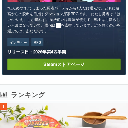
“ぜんめつ”してしまった勇者パーティから1人だけ選んで、ともに迷
宮からの脱出を目指すダンジョン探索RPGです。 ただし勇者は「は
い/いいえ」しか喋れず、魔法使いは魔法が使えず、戦士は可愛らし
い人形になっていて、僧侶は██を崇拝しています。誰を救うのかを
選ぶのは、あなたです。
インディー
RPG
リリース日：2026年第4四半期
Steamストアページ
ランキング
1