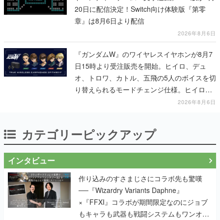
20日に配信決定！Switch向け体験版『第零
章』は8月6日より配信
2026年8月6日
『ガンダムW』のワイヤレスイヤホンが8月7
日15時より受注販売を開始。ヒイロ、デュ
オ、トロワ、カトル、五飛の5人のボイスを切
り替えられるモードチェンジ仕様。ヒイロが
「お前を殺す」「死ぬほど痛いぞ」とささや
2026年8月6日
く
カテゴリーピックアップ
インタビュー
作り込みのすさまじさにコラボ先も驚嘆
──『Wizardry Variants Daphne』
×『FFXI』コラボが期間限定なのにジョブ
もキャラも武器も戦闘システムもワンオフ