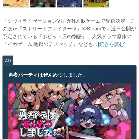
『シヴィライゼーションVI』がNetflixゲームで配信決定。こ
のほか『ストリートファイターⅣ』やSteamでも近日公開が
予定されている『ホビット庄の物語』、人気ドラマ原作の
『イカゲーム 地獄のデスマッチ』なども...
[続きを読む]
AD
勇者パーティはぜんめつしました。