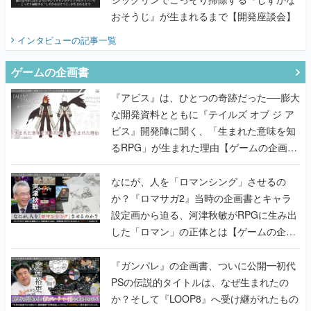
おそうじ』が生まれるまで【開発座談会】
インタビュー
の記事一覧
ゲームの企画書
『アビス』は、ひとつの奇跡だった──膨大
な開発資料とともに『テイルズ オブ ジ ア
ビス』開発陣に聞く、「生まれた意味を知
るRPG」が生まれた理由【ゲームの企画
書】
なにが、人を「ロマンシング」させるの
か？『ロマサガ2』当時の企画書とキャラ
設定画から迫る、河津秋敏がRPGに生み出
した「ロマン」の正体とは【ゲームの企画
書】
『ガンパレ』の企画書、ついに公開━初代
PSの伝説的タイトルは、なぜ生まれたの
か？そして『LOOP8』へ受け継がれたもの