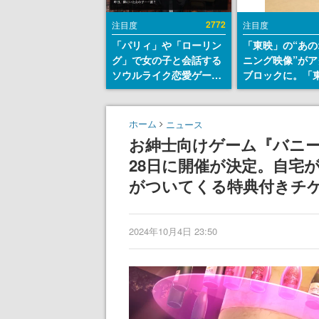
2772
注目度
注目度
「パリィ」や「ローリン
「東映」の“あの
グ」で女の子と会話する
ニング映像”がア
ソウルライク恋愛ゲーム
ブロックに。「
『小早川さんはソウルラ
トリカル グッズ
イク』無料公開。返事に
ョン」が8月下
失敗すると「YOU
売
ホーム
ニュース
DIED」
お紳士向けゲーム『バニー
28日に開催が決定。自宅
がついてくる特典付きチケ
2024年10月4日 23:50