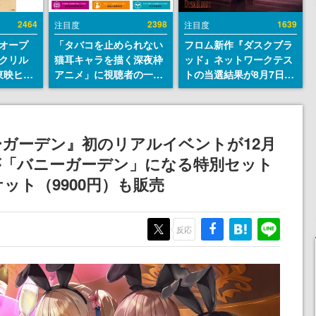
2464
2398
1639
注目度
注目度
オープ
「タバコを止められない
フロム新作『ダスクブラ
クリル
猫耳キャラを描く深夜枠
ッド』ネットワークテス
東映ヒス
アニメ」に視聴者の一部
トの当選結果が8月7日22
コレクシ
から批判意見。違法薬物
時に発表。応募サイトの
旬より発
の使用と思しき描写も含
マイページから確認可
めて、BPOが議論を交わ
能、テスト実施は8月21
す
日～24日
ガーデン』初のリアルイベントが12月
が「バニーガーデン」になる特別セット
ット（9900円）も販売
反応