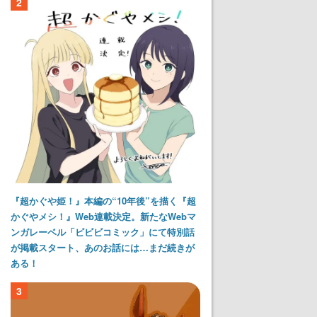
2
『超かぐや姫！』本編の“10年後”を描く『超
かぐやメシ！』Web連載決定。新たなWebマ
ンガレーベル「ビビビコミック」にて特別話
が掲載スタート、あのお話には…まだ続きが
ある！
3