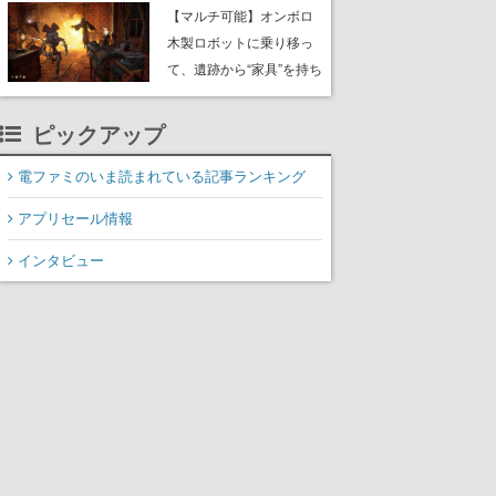
や大きな貝も
【マルチ可能】オンボロ
木製ロボットに乗り移っ
て、遺跡から“家具”を持ち
帰るホラーアクションゲ
ーム『GRAIN ROT』が本
ピックアップ
日8月8日Steamにて発
売。迫る“腐敗”から逃げ延
電ファミのいま読まれている記事ランキング
び、持ち帰った家具で基
アプリセール情報
地を再建
インタビュー