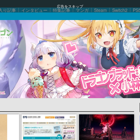
広告をスキップ
入り記事
インタビュー
特集記事
マンガ
Steam
Switch2
PS