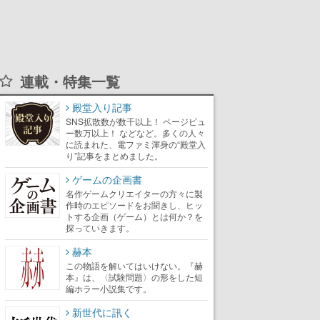
連載・特集一覧
殿堂入り記事
SNS拡散数が数千以上！ ページビュ
ー数万以上！ などなど。多くの人々
に読まれた、電ファミ渾身の“殿堂入
り”記事をまとめました。
ゲームの企画書
名作ゲームクリエイターの方々に製
作時のエピソードをお聞きし、ヒッ
トする企画（ゲーム）とは何か？を
探っていきます。
赫本
この物語を解いてはいけない。『赫
本』は、〈試験問題〉の形をした短
編ホラー小説集です。
新世代に訊く