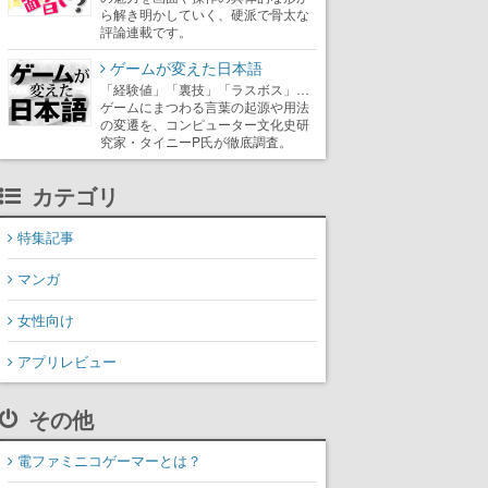
ら解き明かしていく、硬派で骨太な
評論連載です。
ゲームが変えた日本語
「経験値」「裏技」「ラスボス」…
ゲームにまつわる言葉の起源や用法
の変遷を、コンピューター文化史研
究家・タイニーP氏が徹底調査。
カテゴリ
特集記事
マンガ
女性向け
アプリレビュー
その他
電ファミニコゲーマーとは？