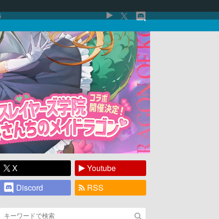
5
X
Youtube
Discord
RSS