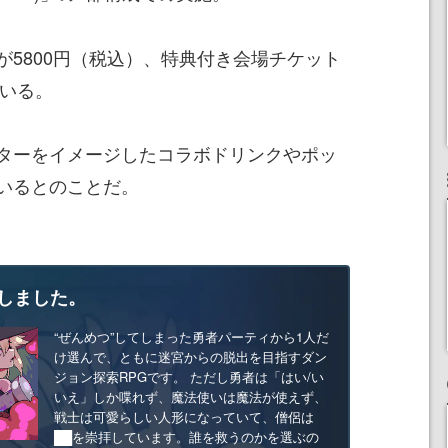
が5800円（税込）、特典付き会場チケット
ている。
ターをイメージしたコラボドリンクやポッ
いるとのことだ。
しました。
“ぜんめつ”してしまった勇者パーティから1人だ
け選んで、ともに迷宮からの脱出を目指すダン
ジョン探索RPGです。 ただし勇者は「はい/い
いえ」しか喋れず、魔法使いは魔法が使えず、
戦士は可愛らしい人形になっていて、僧侶は
██を崇拝しています。誰を救うのかを選ぶの