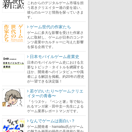
これからのデジタルゲーム市場を担
う若きクリエイター達の姿を追い、
彼らのルーツと情熱を探っていきま
す。
ゲーム世代の作家たち
ゲームに多大な影響を受けた作家さ
んに取材し、ゲームが日本のコンテ
ンツ産業やカルチャーに与えた影響
を探る企画です。
日本モバイルゲーム産業史
日本のモバイルゲーム史における主
要なトピック・タイトルを網羅する
ほか、開発者へのインタビューや識
者による解説を掲載。約20年の歴史
が一望できる決定版！
若ゲのいたり〜ゲームクリエ
イターの青春〜
『うつヌケ』『ペンと箸』等で知ら
れるマンガ家・田中圭一先生による
ゲーム業界レポートマンガです。
なんでゲームは面白い？
ゲーム開発者・hamatsu氏がゲーム
の魅力を画面や操作の具体的な形か