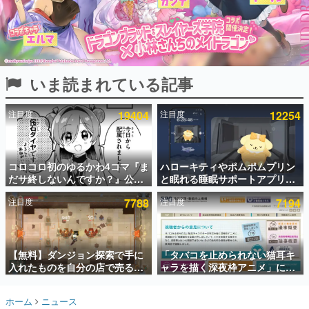
インタビュー
連載・特集一覧
殿堂入り記事
いま読まれている記事
SNS拡散数が数千以上！ ページビュー数万以上！ などな
ど。多くの人々に読まれた、電ファミ渾身の“殿堂入り”記
事をまとめました。
注目度
19404
注目度
12254
ゲームの企画書
名作ゲームクリエイターの方々に製作時のエピソードをお
聞きし、ヒットする企画（ゲーム）とは何か？を探ってい
コロコロ初のゆるかわ4コマ『ま
ハローキティやポムポムプリン
きます。
だサ終しないんですか？』公開
と眠れる睡眠サポートアプリ
赫本
スタート。主人公は新入社員の
『ゆめたび』が配信中。キャラ
この物語を解いてはいけない。『赫本』は、〈試験問題〉
注目度
7788
注目度
7194
侘石ダイヤ、ゲーム会社を舞台
ごとのASMRや目覚ましアラー
の形をした短編ホラー小説集です。
にトラブルへ対応する社員たち
ムも搭載
を描く
新世代に訊く
【無料】ダンジョン探索で手に
「タバコを止められない猫耳キ
これからのデジタルゲーム市場を担う若きクリエイター達
の姿を追い、彼らのルーツと情熱を探っていきます。
入れたものを自分の店で売るゲ
ャラを描く深夜枠アニメ」に視
ーム『Moonlighter』がSteam
聴者の一部から批判意見。違法
にて無料配布中！続編
薬物の使用と思わしき描写も含
ゲーム世代の作家たち
ホーム
ニュース
『Moonlighter 2』の9月2日正
めて、BPOが議論を交わす
ゲームに多大な影響を受けた作家さんに取材し、ゲームが