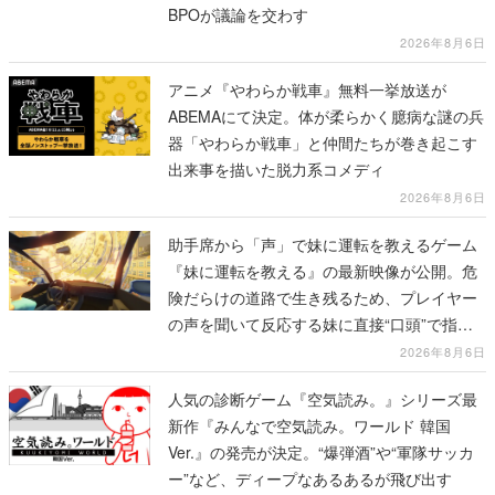
BPOが議論を交わす
2026年8月6日
アニメ『やわらか戦車』無料一挙放送が
ABEMAにて決定。体が柔らかく臆病な謎の兵
器「やわらか戦車」と仲間たちが巻き起こす
出来事を描いた脱力系コメディ
2026年8月6日
助手席から「声」で妹に運転を教えるゲーム
『妹に運転を教える』の最新映像が公開。危
険だらけの道路で生き残るため、プレイヤー
の声を聞いて反応する妹に直接“口頭”で指示
を出していく
2026年8月6日
人気の診断ゲーム『空気読み。』シリーズ最
新作『みんなで空気読み。ワールド 韓国
Ver.』の発売が決定。“爆弾酒”や“軍隊サッカ
ー”など、ディープなあるあるが飛び出す