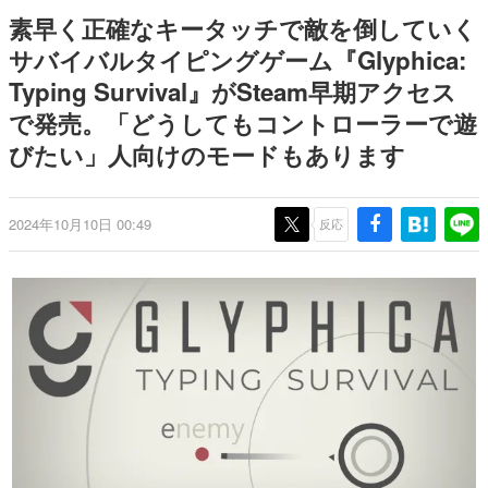
式リリースを記念したキャンペ
日本のコンテンツ産業やカルチャーに与えた影響を探る企
素早く正確なキータッチで敵を倒していく
ーン
画です。
サバイバルタイピングゲーム『Glyphica:
日本モバイルゲーム産業史
Typing Survival』がSteam早期アクセス
日本のモバイルゲーム史における主要なトピック・タイト
ルを網羅するほか、開発者へのインタビューや識者による
で発売。「どうしてもコントローラーで遊
解説を掲載。約20年の歴史が一望できる決定版！
びたい」人向けのモードもあります
若ゲのいたり〜ゲームクリエイターの青春〜
『うつヌケ』『ペンと箸』等で知られるマンガ家・田中圭
一先生によるゲーム業界レポートマンガです。
2024年10月10日 00:49
反応
なんでゲームは面白い？
ゲーム開発者・hamatsu氏がゲームの魅力を画面や操作の
具体的な形から解き明かしていく、硬派で骨太な評論連載
です。
ゲームが変えた日本語
「経験値」「裏技」「ラスボス」… ゲームにまつわる言葉
の起源や用法の変遷を、コンピューター文化史研究家・タ
イニーP氏が徹底調査。
カテゴリ
特集記事