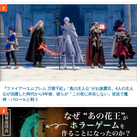
2
『ファイアーエムブレム 万紫千紅』“真の主人公”がお披露目。4人の主人
公が活躍した時代から5年後、彼らが「この世に存在しない」状況で魔
神・バロールと戦う
3