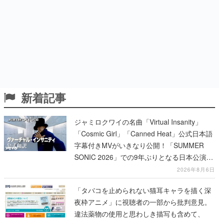
新着記事
ジャミロクワイの名曲「Virtual Insanity」
「Cosmic Girl」「Canned Heat」公式日本語
字幕付きMVがいきなり公開！「SUMMER
SONIC 2026」での9年ぶりとなる日本公演を
記念して
2026年8月6日
「タバコを止められない猫耳キャラを描く深
夜枠アニメ」に視聴者の一部から批判意見。
違法薬物の使用と思わしき描写も含めて、