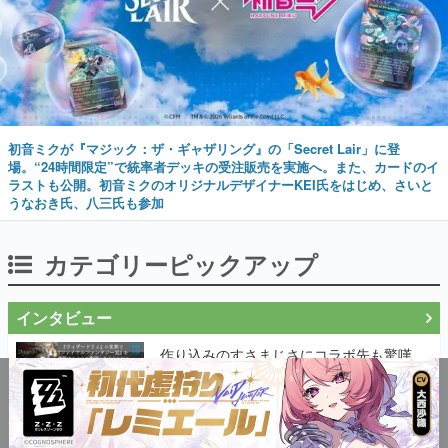
初音ミクが『マジック：ザ・ギャザリング』の「Secret Lair」に登
場。“24時間限定”で統率者デッキの受注販売を実施へ。また、カードのイ
ラストも公開。初音ミクのオリジナルデザイナーKEI氏をはじめ、さいと
うなおき氏、八三氏も参加
カテゴリーピックアップ
インタビュー
作り込みのすさまじさにコラボ先も驚嘆
──『Wizardry Variants Daphne』
×『FFXI』コラボが期間限定なのにジョブ
もキャラも武器も戦闘システムもワンオフ