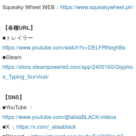
Squeaky Wheel WEB：
https://www.squeakywheel.ph/
【各種URL】
■トレイラー
https://www.youtube.com/watch?v=DELFRNoghBs
■Steam
https://store.steampowered.com/app/2400160/Glyphic
a_Typing_Survival/
【SNS】
■YouTube ：
https://www.youtube.com/@aliasBLACK/videos
■X ：
https://x.com/_aliasblack