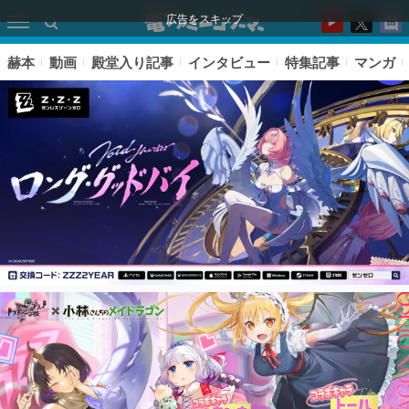
広告をスキップ
赫本
動画
殿堂入り記事
インタビュー
特集記事
マンガ
ピックアップ
電ファミのいま読まれている記事ランキング
アプリセール情報