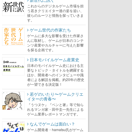
新世代に訊く
これからのデジタルゲーム市場を担
う若きクリエイター達の姿を追い、
彼らのルーツと情熱を探っていきま
す。
ゲーム世代の作家たち
ゲームに多大な影響を受けた作家さ
んに取材し、ゲームが日本のコンテ
ンツ産業やカルチャーに与えた影響
を探る企画です。
日本モバイルゲーム産業史
日本のモバイルゲーム史における主
要なトピック・タイトルを網羅する
ほか、開発者へのインタビューや識
者による解説を掲載。約20年の歴史
が一望できる決定版！
若ゲのいたり〜ゲームクリエ
イターの青春〜
『うつヌケ』『ペンと箸』等で知ら
れるマンガ家・田中圭一先生による
ゲーム業界レポートマンガです。
なんでゲームは面白い？
ゲーム開発者・hamatsu氏がゲーム