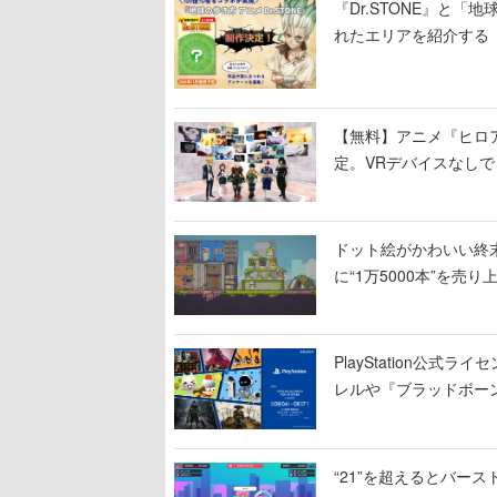
『Dr.STONE』と「
れたエリアを紹介する
【無料】アニメ『ヒロア
定。VRデバイスなし
グッズも販売
ドット絵がかわいい終末
に“1万5000本”を売
PlayStation公
レルや『ブラッドボー
“21”を超えるとバー