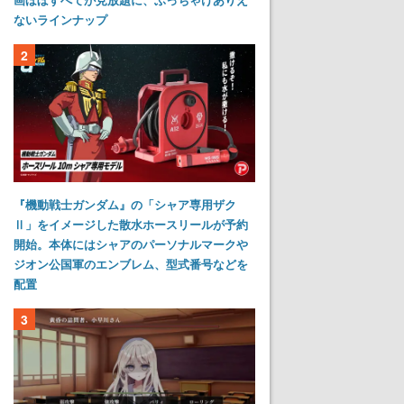
ないラインナップ
2
『機動戦士ガンダム』の「シャア専用ザク
Ⅱ」をイメージした散水ホースリールが予約
開始。本体にはシャアのパーソナルマークや
ジオン公国軍のエンブレム、型式番号などを
配置
3