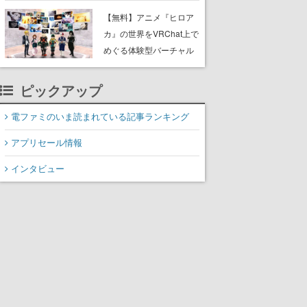
を紹介する「旅×科学」ガ
【無料】アニメ『ヒロア
イドブック
カ』の世界をVRChat上で
めぐる体験型バーチャル
展示が開催決定。VRデバ
イスなしでも入場可能
ピックアップ
で、新規描き下ろしキー
ビジュアルを使用した開
電ファミのいま読まれている記事ランキング
催記念グッズも販売
アプリセール情報
インタビュー