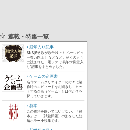
連載・特集一覧
殿堂入り記事
SNS拡散数が数千以上！ ページビュ
ー数万以上！ などなど。多くの人々
に読まれた、電ファミ渾身の“殿堂入
り”記事をまとめました。
ゲームの企画書
名作ゲームクリエイターの方々に製
作時のエピソードをお聞きし、ヒッ
トする企画（ゲーム）とは何か？を
探っていきます。
赫本
この物語を解いてはいけない。『赫
本』は、〈試験問題〉の形をした短
編ホラー小説集です。