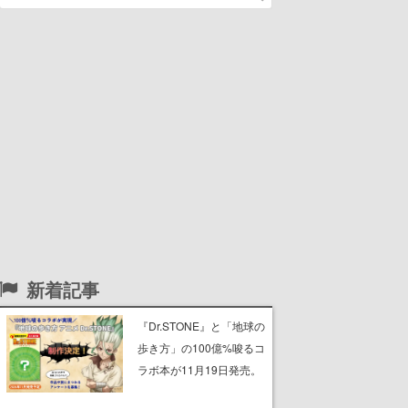
新着記事
『Dr.STONE』と「地球の
歩き方」の100億%唆るコ
ラボ本が11月19日発売。
千空たちが訪れたエリア