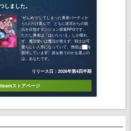
つしました。
“ぜんめつ”してしまった勇者パーティか
ら1人だけ選んで、ともに迷宮からの脱
出を目指すダンジョン探索RPGです。
ただし勇者は「はい/いいえ」しか喋れ
ず、魔法使いは魔法が使えず、戦士は可
愛らしい人形になっていて、僧侶は██を
崇拝しています。誰を救うのかを選ぶの
は、あなたです。
リリース日：2026年第4四半期
Steamストアページ