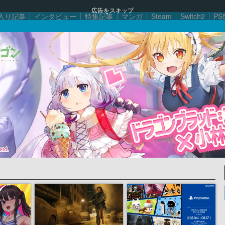
広告をスキップ
入り記事
インタビュー
特集記事
マンガ
Steam
Switch2
PS