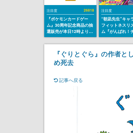
26818
注目度
注目度
『ポケモンカードゲー
“朝凪先生”キャ
ム』30周年記念商品の抽
フィットネスリ
選販売が本日12時より開
ム『がんばれ！
始。拡張パック「30th
ム』Steamスト
CELEBRATION」のボッ
が公開。キャラ
クスに、「プレミアムデ
CVは陽向葵ゅか
『ぐりとぐら』の作者と
ッキセット エーフィ・ブ
め死去
ラッキー」
「FUTURISTIC BOX」の
計3商品
記事へ戻る