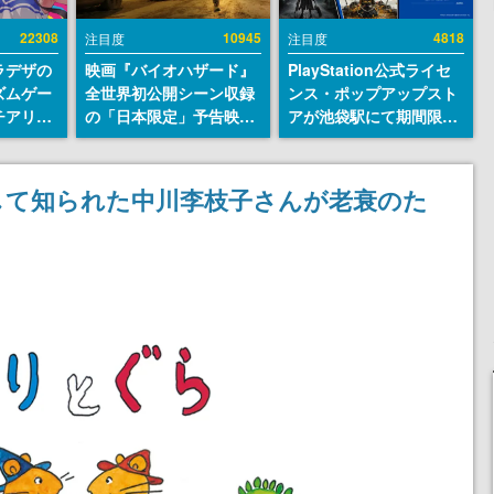
22308
10945
4818
注目度
注目度
ラデザの
映画『バイオハザード』
PlayStation公式ライセ
ズムゲー
全世界初公開シーン収録
ンス・ポップアップスト
チアリズ
の「日本限定」予告映像
アが池袋駅にて期間限定
アページ
が解禁。バイオの日（8
で開催。夏のアパレルや
クターの
月10日）にあわせて、
『ブラッドボーン』の新
さん
「ラクーンシティ総合病
作アイテムが登場
して知られた中川李枝子さんが老衰のた
院」へ行く配達人の姿が
披露