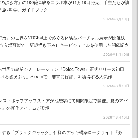
地球の歩き方」の100億%唆るコラボ本が11月19日発売。千空たちが訪
「旅×科学」ガイドブック
2026年8月10日
カ』の世界をVRChat上でめぐる体験型バーチャル展示が開催決
でも入場可能で、新規描き下ろしキービジュアルを使用した開催記念
2026年8月10日
世界の農業シミュレーション『Doloc Town』正式リリース初日
り上げる盛況ぶり。Steamで「非常に好評」を獲得する人気作
2026年8月10日
式ライセンス・ポップアップストアが池袋駅にて期間限定で開催。夏のアパ
ン』の新作アイテムが登場
2026年8月10日
ストする「ブラックジャック」仕様のデッキ構築ローグライト『必