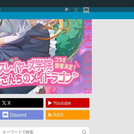
5
X
Youtube
Discord
RSS