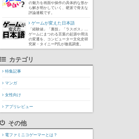
の魅力を画面や操作の具体的な形か
ら解き明かしていく、硬派で骨太な
評論連載です。
ゲームが変えた日本語
「経験値」「裏技」「ラスボス」…
ゲームにまつわる言葉の起源や用法
の変遷を、コンピューター文化史研
究家・タイニーP氏が徹底調査。
カテゴリ
特集記事
マンガ
女性向け
アプリレビュー
その他
電ファミニコゲーマーとは？