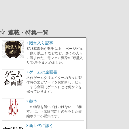
連載・特集一覧
殿堂入り記事
SNS拡散数が数千以上！ ページビュ
ー数万以上！ などなど。多くの人々
に読まれた、電ファミ渾身の“殿堂入
り”記事をまとめました。
ゲームの企画書
名作ゲームクリエイターの方々に製
作時のエピソードをお聞きし、ヒッ
トする企画（ゲーム）とは何か？を
探っていきます。
赫本
この物語を解いてはいけない。『赫
本』は、〈試験問題〉の形をした短
編ホラー小説集です。
新世代に訊く