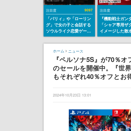
9097
注目度
注目度
「パリィ」や「ローリン
『機動戦士ガン
グ」で女の子と会話する
「シャア専用ザ
ソウルライク恋愛ゲーム
イメージした散
『小早川さんはソウルラ
リールが予約開
イク』無料公開。返事に
にはシャアのパ
失敗すると「YOU
マークやジオン
ホーム
ニュース
DIED」
エンブレム、型
『ペルソナ5S』が70％オフ
どを配置
のセールを開催中。『世界
もそれぞれ40％オフとお得
2024年10月23日 13:01