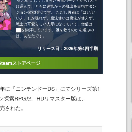
“ぜんめつ”してしまった勇者パーティから1人だ
け選んで、ともに迷宮からの脱出を目指すダン
ジョン探索RPGです。 ただし勇者は「はい/い
いえ」しか喋れず、魔法使いは魔法が使えず、
戦士は可愛らしい人形になっていて、僧侶は
██を崇拝しています。誰を救うのかを選ぶの
は、あなたです。
リリース日：2026年第4四半期
Steamストアページ
07年に「ニンテンドーDS」にてシリーズ第1
ン探索RPGだ。HDリマスター版は、
けて発売された。