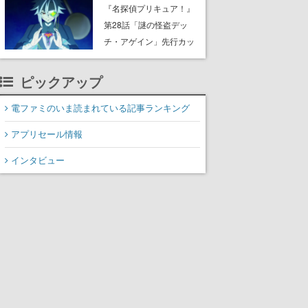
8月8日Steamでリリー
『名探偵プリキュア！』
ス。時に忘れ去られた世
第28話「謎の怪盗デッ
界の古代洞窟を舞台に、4
チ・アゲイン」先行カッ
つのバイオームを探索し
ト解禁。泣きぼくろにモ
ながら脱出を目指す
ノクル、ミステリアスな
ピックアップ
姿が映し出された場面も
電ファミのいま読まれている記事ランキング
アプリセール情報
インタビュー