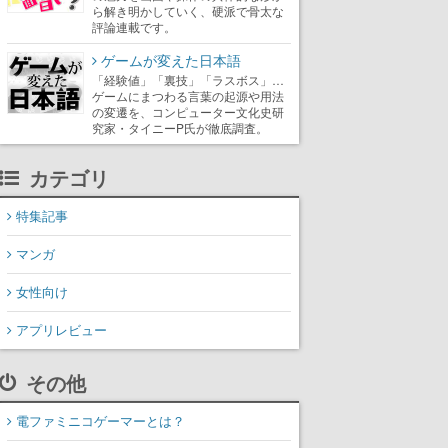
ら解き明かしていく、硬派で骨太な
評論連載です。
ゲームが変えた日本語
「経験値」「裏技」「ラスボス」…
ゲームにまつわる言葉の起源や用法
の変遷を、コンピューター文化史研
究家・タイニーP氏が徹底調査。
カテゴリ
特集記事
マンガ
女性向け
アプリレビュー
その他
電ファミニコゲーマーとは？