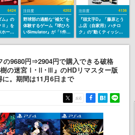
6424
4202
4136
注目度
注目度
ダム』の
野球部の過酷な“補欠”を
『頭文字D』「藤原とう
クⅡ」を
体験するゲーム『球ひろ
ふ店（自家用）ハチロ
水ホース
いSimulator』が「1件」
ク」の“動くティッシュ
始。本体
のウィッシュリストをも
ケース”が買えるポップ
ーソナル
とにチェコ語に対応し
アップショップが開催
公国軍の
SNSで話題に。『キング
へ。マンガの舞台である
式番号な
ダム・カム』開発元やチ
群馬の「イオンモール高
の9680円⇒2904円で購入できる破格
ェコのプロ野球選手から
崎」にて、8月11日から8
樹の迷宮Ⅰ･Ⅱ･Ⅲ』のHDリマスター版
称賛の声
月20日までの期間限定で
開催予定
に。期間は11月6日まで
反応