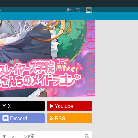
5
X
Youtube
Discord
RSS