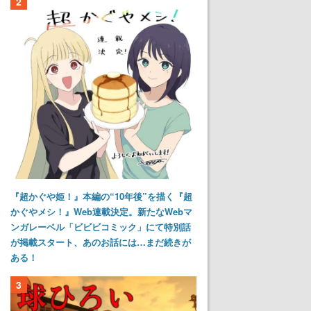
2
『超かぐや姫！』本編の“10年後”を描く『超
かぐやメシ！』Web連載決定。新たなWebマ
ンガレーベル「ビビビコミック」にて特別話
が掲載スタート、あのお話には…まだ続きが
ある！
3