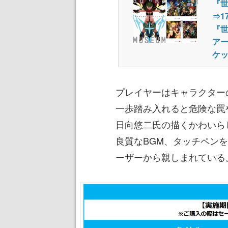
『世
⇒1
『
ア
ケッ
プレイヤーはキャラクター
一歩踏み入れると危険な罠
日向悠二氏の描くかわいら
良質なBGM、タッチペン
ーザーから親しまれている