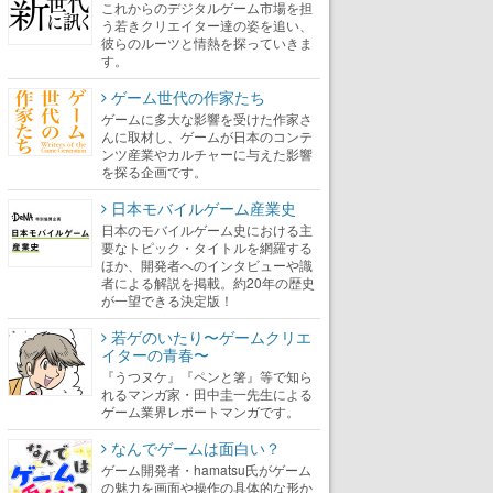
これからのデジタルゲーム市場を担
う若きクリエイター達の姿を追い、
彼らのルーツと情熱を探っていきま
す。
ゲーム世代の作家たち
ゲームに多大な影響を受けた作家さ
んに取材し、ゲームが日本のコンテ
ンツ産業やカルチャーに与えた影響
を探る企画です。
日本モバイルゲーム産業史
日本のモバイルゲーム史における主
要なトピック・タイトルを網羅する
ほか、開発者へのインタビューや識
者による解説を掲載。約20年の歴史
が一望できる決定版！
若ゲのいたり〜ゲームクリエ
イターの青春〜
『うつヌケ』『ペンと箸』等で知ら
れるマンガ家・田中圭一先生による
ゲーム業界レポートマンガです。
なんでゲームは面白い？
ゲーム開発者・hamatsu氏がゲーム
の魅力を画面や操作の具体的な形か