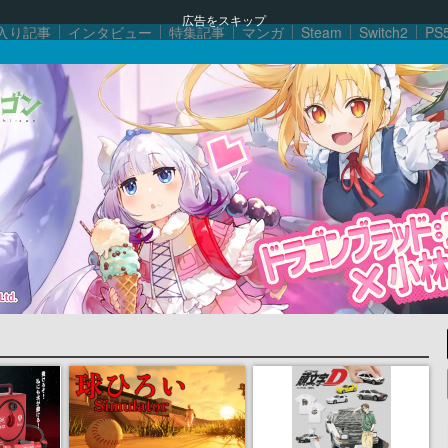
広告をスキップ
入り記事
インタビュー
特集記事
マンガ
Steam
Switch2
PS