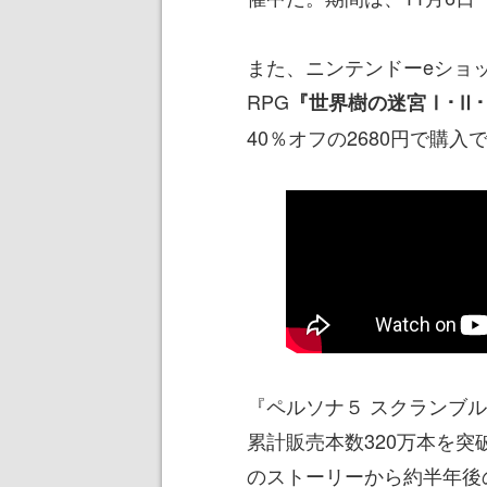
また、ニンテンドーeショ
RPG
『世界樹の迷宮Ⅰ･Ⅱ
40％オフの2680円で購
『ペルソナ５ スクランブル
累計販売本数320万本を突
のストーリーから約半年後