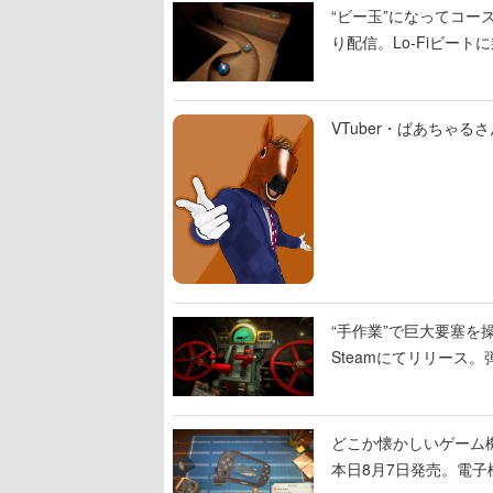
“ビー玉”になってコース
り配信。Lo-Fiビー
VTuber・ばあちゃ
“手作業”で巨大要塞を操
Steamにてリリース
撃をブチかませるロマ
どこか懐かしいゲーム
本日8月7日発売。電