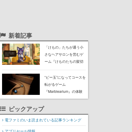
新着記事
「けもの」たちが通う小
さなヘアサロンを営むゲ
ーム『けものたちの髪切
り屋』体験版が配信開
始。悩みを持ったお客様
“ビー玉”になってコースを
と会話を交わし“本当に望
転がるゲーム
んでる髪型”を見つけ出す
『Marblearium』の体験
版がSteamで本日8月7日
より配信。Lo-Fiビートに
ピックアップ
乗って奇妙な空間を探検
電ファミのいま読まれている記事ランキング
アプリセール情報