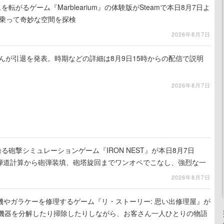
を転がるゲーム『Marblearium』の体験版がSteamで本日8月7日よ
トに乗って奇妙な空間を探検
2026年8月7日
るさんが引退を発表。時期などの詳細は8月9日15時からの配信で説明
2026年8月7日
る砲撃シミュレーションゲーム『IRON NEST』が本日8月7日
。弾道計算から砲弾装填、砲塔旋回までワンオペでこなし、強烈な一
ンある作品
2026年8月7日
機やガラケーを修理するゲーム『リ・ストーリー: 思い出修理屋』が
子機器を分解したり掃除したりしながら、お客さん一人ひとりの物語