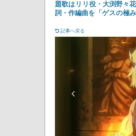
題歌はリリ役・大渕野々
詞・作編曲を「ゲスの極
記事へ戻る