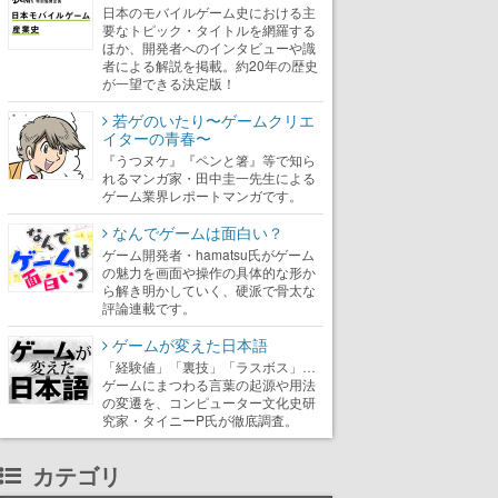
日本のモバイルゲーム史における主
要なトピック・タイトルを網羅する
ほか、開発者へのインタビューや識
者による解説を掲載。約20年の歴史
が一望できる決定版！
若ゲのいたり〜ゲームクリエ
イターの青春〜
『うつヌケ』『ペンと箸』等で知ら
れるマンガ家・田中圭一先生による
ゲーム業界レポートマンガです。
なんでゲームは面白い？
ゲーム開発者・hamatsu氏がゲーム
の魅力を画面や操作の具体的な形か
ら解き明かしていく、硬派で骨太な
評論連載です。
ゲームが変えた日本語
「経験値」「裏技」「ラスボス」…
ゲームにまつわる言葉の起源や用法
の変遷を、コンピューター文化史研
究家・タイニーP氏が徹底調査。
カテゴリ