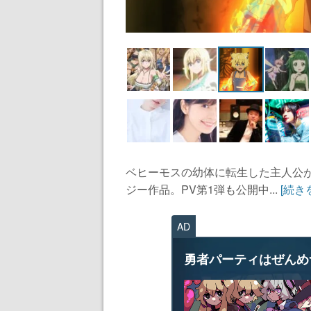
ベヒーモスの幼体に転生した主人公
ジー作品。PV第1弾も公開中...
[続き
AD
勇者パーティはぜんめ