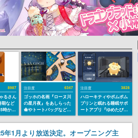
8987
6347
3828
注目度
注目度
ちゃるさん
ゴッホの名画『ローヌ川
ハローキティやポムポム
時期など
の星月夜』をあしらった
プリンと眠れる睡眠サポ
15時から
傘やトートバッグなどが
ートアプリ『ゆめたび』
登場。8月7日21時より2
が配信中。キャラごとの
日間限定で予約販売
ASMRや目覚ましアラー
ムも搭載
25年1月より放送決定。オープニング主