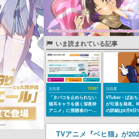
いま読まれている記事
12397
注目度
注目度
「タバコを止められない
VTuber・ばあ
猫耳キャラを描く深夜枠
が引退を発表。
アニメ」に視聴者の一部
の詳細は8月9日
から批判意見。違法薬物
の配信で説明
の使用と思しき描写も含
めて、BPOが議論を交わ
TVアニメ『ベヒ猫』が20
す