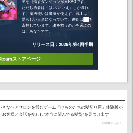
出を目指すダンジョン探索RPGです。
ただし勇者は「はい/いいえ」しか喋れ
ず、魔法使いは魔法が使えず、戦士は可
愛らしい人形になっていて、僧侶は██を
崇拝しています。誰を救うのかを選ぶの
は、あなたです。
リリース日：2026年第4四半期
Steamストアページ
小さなヘアサロンを営むゲーム『けものたちの髪切り屋』体験版が
たお客様と会話を交わし“本当に望んでる髪型”を見つけ出す
2026年8月7日