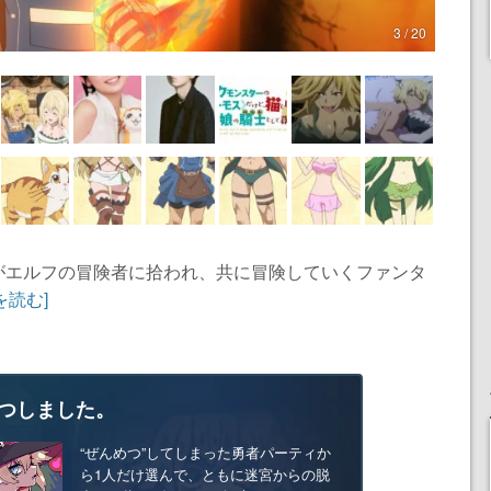
3 / 20
がエルフの冒険者に拾われ、共に冒険していくファンタ
を読む]
つしました。
“ぜんめつ”してしまった勇者パーティか
ら1人だけ選んで、ともに迷宮からの脱