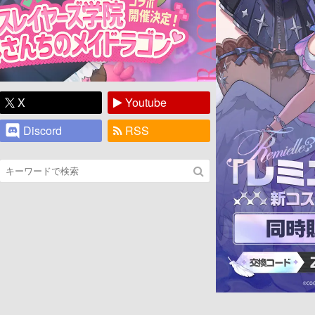
X
Youtube
Discord
RSS