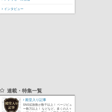
インタビュー
連載・特集一覧
殿堂入り記事
SNS拡散数が数千以上！ ページビュ
ー数万以上！ などなど。多くの人々