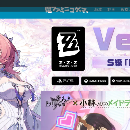
赫本
動画
殿堂