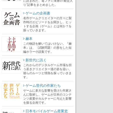
に読まれた、電ファミ渾身の“殿堂入
り”記事をまとめました。
ゲームの企画書
名作ゲームクリエイターの方々に製
作時のエピソードをお聞きし、ヒッ
トする企画（ゲーム）とは何か？を
探っていきます。
赫本
この物語を解いてはいけない。『赫
本』は、〈試験問題〉の形をした短
編ホラー小説集です。
新世代に訊く
これからのデジタルゲーム市場を担
う若きクリエイター達の姿を追い、
彼らのルーツと情熱を探っていきま
す。
ゲーム世代の作家たち
ゲームに多大な影響を受けた作家さ
んに取材し、ゲームが日本のコンテ
ンツ産業やカルチャーに与えた影響
を探る企画です。
日本モバイルゲーム産業史