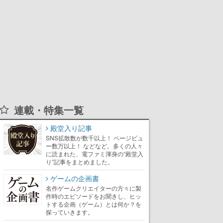
連載・特集一覧
殿堂入り記事
SNS拡散数が数千以上！ ページビュ
ー数万以上！ などなど。多くの人々
に読まれた、電ファミ渾身の“殿堂入
り”記事をまとめました。
ゲームの企画書
名作ゲームクリエイターの方々に製
作時のエピソードをお聞きし、ヒッ
トする企画（ゲーム）とは何か？を
探っていきます。