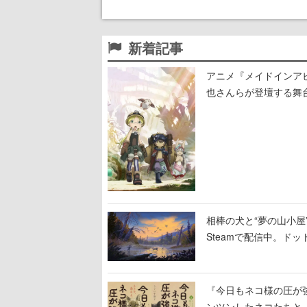
新着記事
アニメ『メイドインア
也さんらが登壇する舞
相棒の犬と“夢の山小屋”
Steamで配信中。ド
『今日もネコ様の圧が
ンツンしたネコたちと