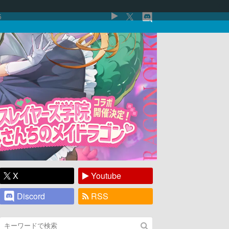
5
X
Youtube
Discord
RSS