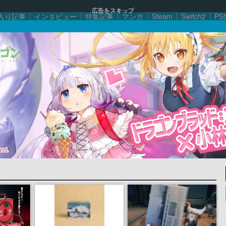
広告をスキップ
入り記事
インタビュー
特集記事
マンガ
Steam
Switch2
PS