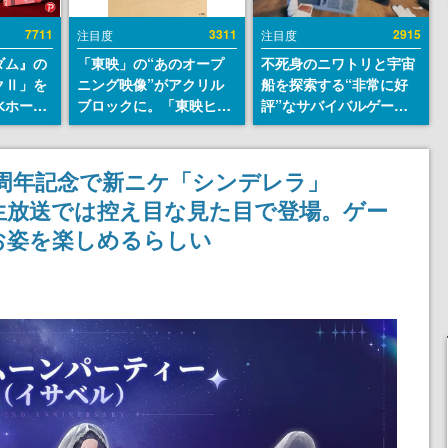
7711
3311
2915
注目度
注目度
ダム』の
「東映」の“あのオープ
不死身のニワトリと宇宙
クⅡ」を
ニング映像”がアクリル
船を探索する“非常に好
水ホース
ブロックに。「東映ヒス
評”なサバイバルゲーム
始。本体
トリカル グッズコレクシ
『Breathedge』が無料
ーソナル
ョン」が8月下旬より発
で配布中。入手できる期
公国軍の
売
間は8月10日まで
』2周年記念で新ニケ「シンデレラ」
式番号な
生放送では控え目な見た目で登場。ゲー
いお姿を楽しめるらしい