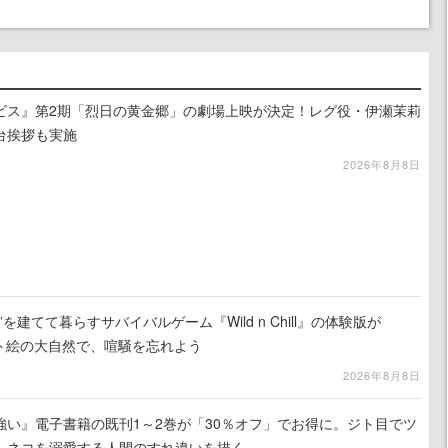
ビス』第2期「烈日の黄金郷」の劇場上映が決定！レグ役・伊瀬茉莉
台挨拶も実施
2026年8月8日
を建てて暮らすサバイバルゲーム『Wild n Chill』の体験版が
ット絵の大自然で、喧騒を忘れよう
2026年8月8日
強い』電子書籍の既刊1～2巻が「30％オフ」でお得に。ジト目でツ
、ネコを溺愛する人間のすれ違いを描く