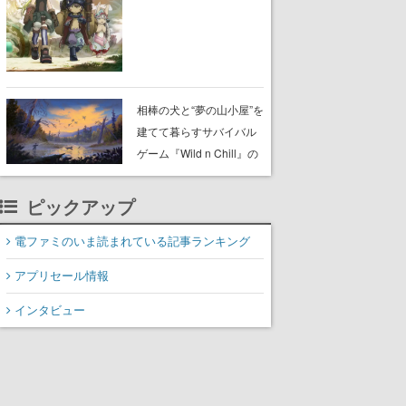
らが登壇する舞台挨拶も
実施
相棒の犬と“夢の山小屋”を
建てて暮らすサバイバル
ゲーム『Wild n Chill』の
体験版がSteamで配信
中。ドット絵の大自然
ピックアップ
で、喧騒を忘れよう
電ファミのいま読まれている記事ランキング
アプリセール情報
インタビュー