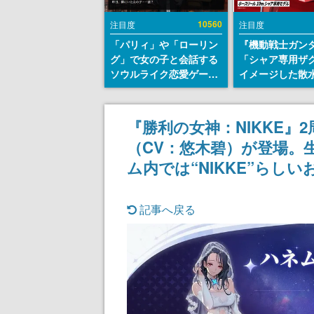
10560
注目度
注目度
「パリィ」や「ローリン
『機動戦士ガン
グ」で女の子と会話する
「シャア専用ザ
ソウルライク恋愛ゲーム
イメージした散
『小早川さんはソウルラ
リールが予約開
イク』無料公開。返事に
にはシャアのパ
失敗すると「YOU
マークやジオン
『勝利の女神：NIKKE
DIED」
エンブレム、型
（CV：悠木碧）が登場。
どを配置
ム内では“NIKKE”らし
記事へ戻る