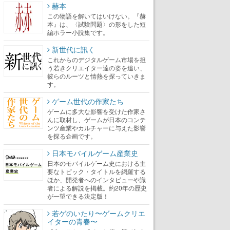
赫本
この物語を解いてはいけない。『赫
本』は、〈試験問題〉の形をした短
編ホラー小説集です。
新世代に訊く
これからのデジタルゲーム市場を担
う若きクリエイター達の姿を追い、
彼らのルーツと情熱を探っていきま
す。
ゲーム世代の作家たち
ゲームに多大な影響を受けた作家さ
んに取材し、ゲームが日本のコンテ
ンツ産業やカルチャーに与えた影響
を探る企画です。
日本モバイルゲーム産業史
日本のモバイルゲーム史における主
要なトピック・タイトルを網羅する
ほか、開発者へのインタビューや識
者による解説を掲載。約20年の歴史
が一望できる決定版！
若ゲのいたり〜ゲームクリエ
イターの青春〜