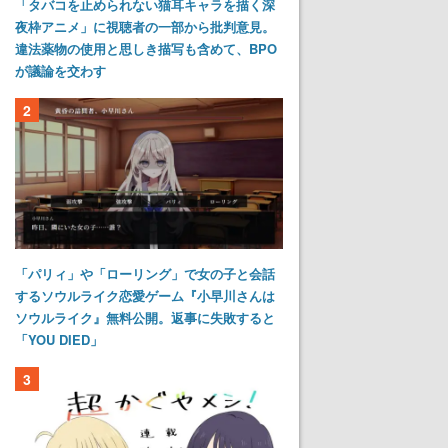
「タバコを止められない猫耳キャラを描く深
夜枠アニメ」に視聴者の一部から批判意見。
違法薬物の使用と思しき描写も含めて、BPO
が議論を交わす
2
「パリィ」や「ローリング」で女の子と会話
するソウルライク恋愛ゲーム『小早川さんは
ソウルライク』無料公開。返事に失敗すると
「YOU DIED」
3