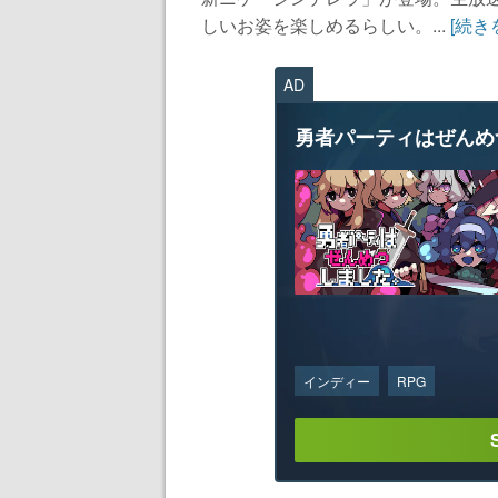
しいお姿を楽しめるらしい。...
[続き
AD
勇者パーティはぜんめ
インディー
RPG