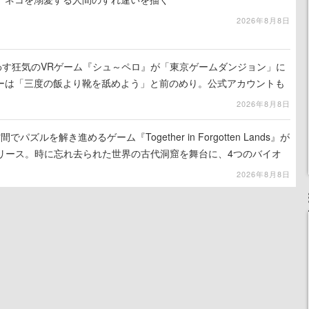
2026年8月8日
わす狂気のVRゲーム『シュ～ペロ』が「東京ゲームダンジョン」に
ーは「三度の飯より靴を舐めよう」と前のめり。公式アカウントも
リースに向けて開発中
2026年8月8日
ズルを解き進めるゲーム『Together in Forgotten Lands』が
でリリース。時に忘れ去られた世界の古代洞窟を舞台に、4つのバイオ
出を目指す
2026年8月8日