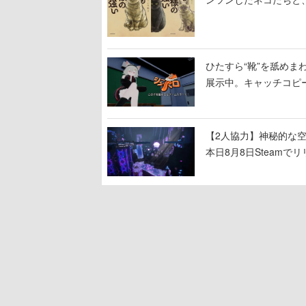
ひたすら“靴”を舐めま
展示中。キャッチコピ
開設され、2026年リ
【2人協力】神秘的な空間でパ
本日8月8日Steam
ームを探索しながら脱