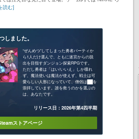
を読む]
つしました。
“ぜんめつ”してしまった勇者パーティか
ら1人だけ選んで、ともに迷宮からの脱
出を目指すダンジョン探索RPGです。
ただし勇者は「はい/いいえ」しか喋れ
ず、魔法使いは魔法が使えず、戦士は可
愛らしい人形になっていて、僧侶は██を
崇拝しています。誰を救うのかを選ぶの
は、あなたです。
リリース日：2026年第4四半期
Steamストアページ