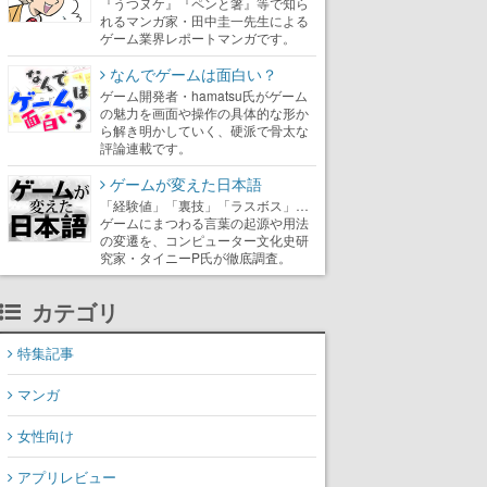
『うつヌケ』『ペンと箸』等で知ら
れるマンガ家・田中圭一先生による
ゲーム業界レポートマンガです。
なんでゲームは面白い？
ゲーム開発者・hamatsu氏がゲーム
の魅力を画面や操作の具体的な形か
ら解き明かしていく、硬派で骨太な
評論連載です。
ゲームが変えた日本語
「経験値」「裏技」「ラスボス」…
ゲームにまつわる言葉の起源や用法
の変遷を、コンピューター文化史研
究家・タイニーP氏が徹底調査。
カテゴリ
特集記事
マンガ
女性向け
アプリレビュー