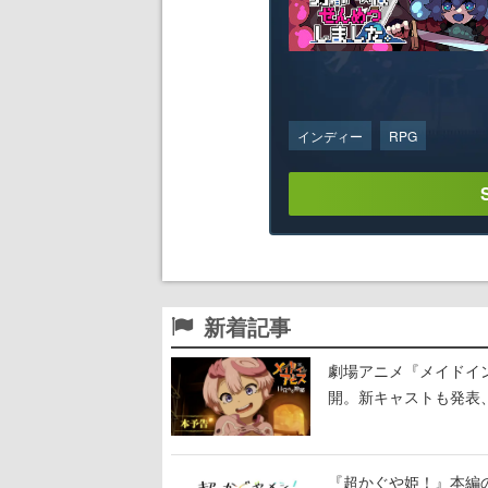
インディー
RPG
新着記事
劇場アニメ『メイドイン
開。新キャストも発表
る
『超かぐや姫！』本編の