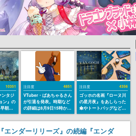
10351
4851
4356
注目度
注目度
ァンタジ
VTuber・ばあちゃるさん
ゴッホの名画『ローヌ川
ョン』の
が引退を発表。時期など
の星月夜』をあしらった
日早朝に
の詳細は8月9日15時から
傘やトートバッグなどが
』リメイ
の配信で説明
登場。8月7日21時より2
結編、
日間限定で予約販売
」のオープ
た『エンダーリリーズ』の続編『エンダ
イブにて