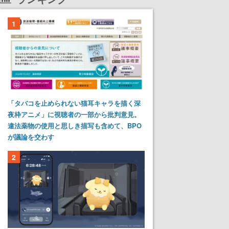
1
「タバコを止められない猫耳キャラを描く深
夜枠アニメ」に視聴者の一部から批判意見。
違法薬物の使用と思しき描写も含めて、BPO
が議論を交わす
2