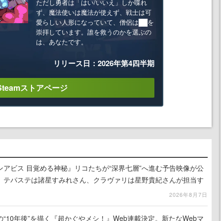
ただし勇者は「はい/いいえ」しか喋れ
ず、魔法使いは魔法が使えず、戦士は可
愛らしい人形になっていて、僧侶は██を
崇拝しています。誰を救うのかを選ぶの
は、あなたです。
リリース日：2026年第4四半期
Steamストアページ
アビス 目覚める神秘』リコたちが“深界七層”へ進む予告映像が公
、テパステは諸星すみれさん、クラヴァリは星野貴紀さんが担当す
2026年8月7日
“10年後”を描く『超かぐやメシ！』Web連載決定。新たなWebマ