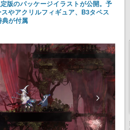
限定版のパッケージイラストが公開。予
浜口直樹
定
スやアクリルフィギュア、B3タペス
特典が付属