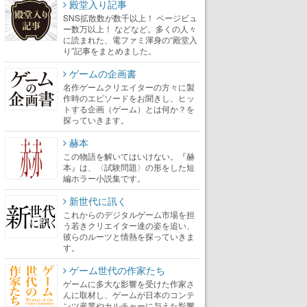
殿堂入り記事
SNS拡散数が数千以上！ ページビュ
ー数万以上！ などなど。多くの人々
に読まれた、電ファミ渾身の“殿堂入
り”記事をまとめました。
ゲームの企画書
名作ゲームクリエイターの方々に製
作時のエピソードをお聞きし、ヒッ
トする企画（ゲーム）とは何か？を
探っていきます。
赫本
この物語を解いてはいけない。『赫
本』は、〈試験問題〉の形をした短
編ホラー小説集です。
新世代に訊く
これからのデジタルゲーム市場を担
う若きクリエイター達の姿を追い、
彼らのルーツと情熱を探っていきま
す。
ゲーム世代の作家たち
ゲームに多大な影響を受けた作家さ
んに取材し、ゲームが日本のコンテ
ンツ産業やカルチャーに与えた影響