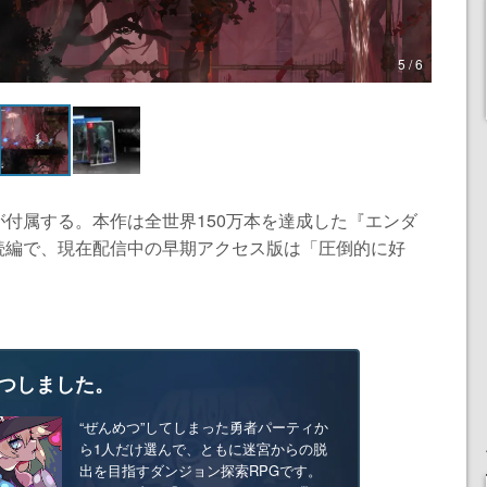
5 / 6
付属する。本作は全世界150万本を達成した『エンダ
続編で、現在配信中の早期アクセス版は「圧倒的に好
つしました。
“ぜんめつ”してしまった勇者パーティか
ら1人だけ選んで、ともに迷宮からの脱
出を目指すダンジョン探索RPGです。