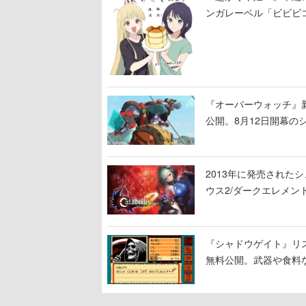
ンガレーベル「ビビビ
ある！
『オーバーウォッチ』新
公開。8月12日開幕
ロード」の朗読動画も
2013年に発売され
ウス2/ダークエレメン
幕乱れる戦場を駆け抜
『シャドウゲイト』リス
無料公開。武器や食料