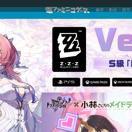
赫本
動画
殿堂