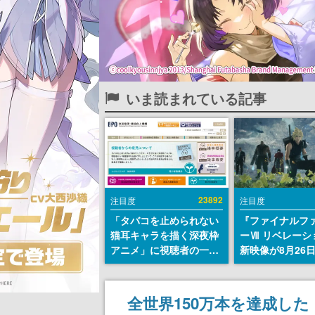
いま読まれている記事
23892
注目度
注目度
「タバコを止められない
『ファイナルフ
猫耳キャラを描く深夜枠
ーⅦ リベレーシ
アニメ」に視聴者の一部
新映像が8月26
から批判意見。違法薬物
公開へ。『FF7
の使用と思しき描写も含
クシリーズの完
めて、BPOが議論を交わ
「gamescom
全世界150万本を達成し
す
ニングナイトラ