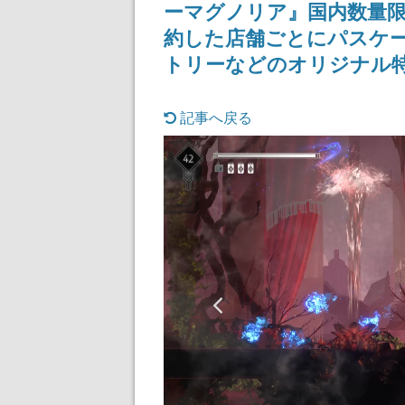
ーマグノリア』国内数量
ディレクターの
氏が登壇する予
約した店舗ごとにパスケー
トリーなどのオリジナル
記事へ戻る