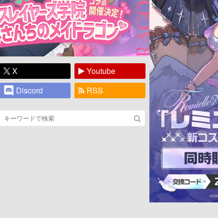
X
Youtube
Discord
RSS