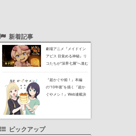
新着記事
劇場アニメ『メイドイン
アビス 目覚める神秘』リ
コたちが“深界七層”へ進む
予告映像が公開。新キャ
ストも発表、テパステは
『超かぐや姫！』本編
諸星すみれさん、クラヴ
の“10年後”を描く『超か
ァリは星野貴紀さんが担
ぐやメシ！』Web連載決
当する
定。新たなWebマンガレ
ーベル「ビビビコミッ
ク」にて特別話が掲載ス
タート、あのお話には…
ピックアップ
まだ続きがある！