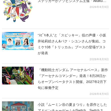
ステッカーがアソビシステム主催「Akaku
展」にて販売へ
2026年8月9日
“ｽﾋﾟｷ本人”と「スピッキー」役の声優・小坂
井祐莉絵さん&パク・シユンさんが集結。コ
ミケ108『トリッカル』ブースの登場ゲスト
が発表
2026年8月9日
『機動戦士ガンダム アーセナルベース』新作
『アーセナルコマンダー』発表！8月28日か
らオープンベータテスト開催、2027年2月下
旬に稼働予定
2026年8月9日
小説『ムーミン谷の夏まつり』を原作とした
アドベンチャーゲームがSwitch、Switch 2、