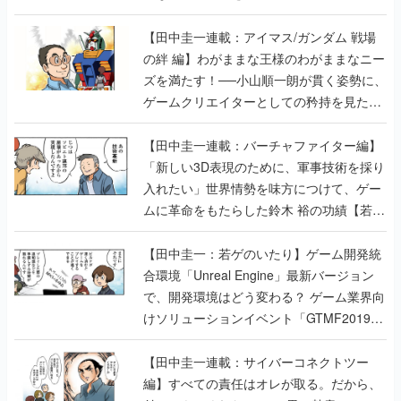
【田中圭一連載：アイマス/ガンダム 戦場
の絆 編】わがままな王様のわがままなニー
ズを満たす！──小山順一朗が貫く姿勢に、
ゲームクリエイターとしての矜持を見た
【若ゲのいたり最終回】
【田中圭一連載：バーチャファイター編】
「新しい3D表現のために、軍事技術を採り
入れたい」世界情勢を味方につけて、ゲー
ムに革命をもたらした鈴木 裕の功績【若ゲ
のいたり】
【田中圭一：若ゲのいたり】ゲーム開発統
合環境「Unreal Engine」最新バージョン
で、開発環境はどう変わる？ ゲーム業界向
けソリューションイベント「GTMF2019」
に行って、より理解を深めよう【PR】
【田中圭一連載：サイバーコネクトツー
編】すべての責任はオレが取る。だから、