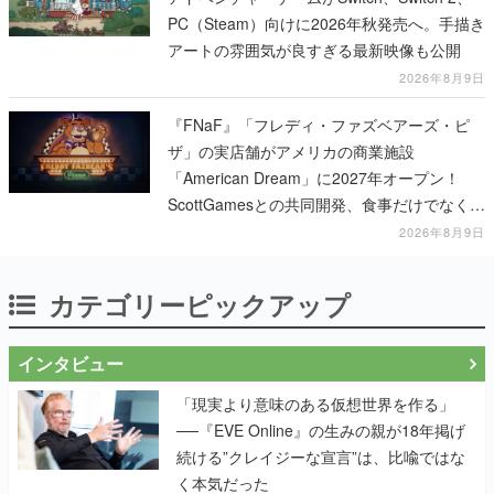
PC（Steam）向けに2026年秋発売へ。手描き
アートの雰囲気が良すぎる最新映像も公開
2026年8月9日
『FNaF』「フレディ・ファズベアーズ・ピ
ザ」の実店舗がアメリカの商業施設
「American Dream」に2027年オープン！
ScottGamesとの共同開発、食事だけでなくス
テージショーや没入型のホラー体験も楽しめ
2026年8月9日
る
カテゴリーピックアップ
インタビュー
「現実より意味のある仮想世界を作る」
──『EVE Online』の生みの親が18年掲げ
続ける”クレイジーな宣言”は、比喩ではな
く本気だった