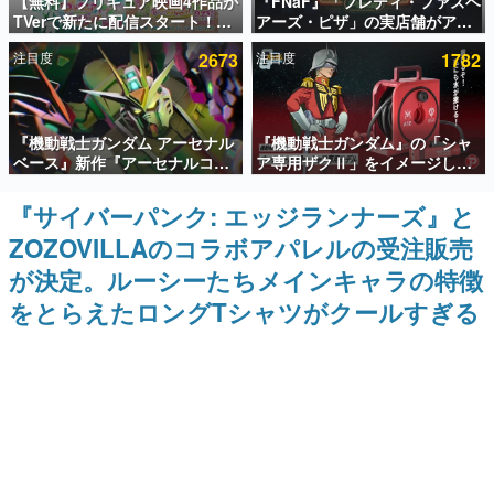
【無料】プリキュア映画4作品が
『FNaF』「フレディ・ファズベ
TVerで新たに配信スタート！な
アーズ・ピザ」の実店舗がアメ
インタビュー
んと2018年～2024年の映画ほぼ
リカの商業施設「American
注目度
2673
注目度
1782
すべてが見放題に、ぶっちゃけ
Dream」に2027年オープン！
連載・特集一覧
ありえないラインナップ
ScottGamesとの共同開発、食
事だけでなくステージショーや
没入型のホラー体験も楽しめる
殿堂入り記事
『機動戦士ガンダム アーセナル
『機動戦士ガンダム』の「シャ
SNS拡散数が数千以上！ ページビュー数万以上！ などな
ど。多くの人々に読まれた、電ファミ渾身の“殿堂入り”記
ベース』新作『アーセナルコマ
ア専用ザクⅡ」をイメージした
事をまとめました。
ンダー』発表！8月28日からオ
散水ホースリールが予約開始。
ープンベータテスト開催、2027
本体にはシャアのパーソナルマ
『サイバーパンク: エッジランナーズ』と
ゲームの企画書
年2月下旬に稼働予定
ークやジオン公国軍のエンブレ
名作ゲームクリエイターの方々に製作時のエピソードをお
ZOZOVILLAのコラボアパレルの受注販売
ム、型式番号などを配置
聞きし、ヒットする企画（ゲーム）とは何か？を探ってい
きます。
が決定。ルーシーたちメインキャラの特徴
赫本
をとらえたロングTシャツがクールすぎる
この物語を解いてはいけない。『赫本』は、〈試験問題〉
の形をした短編ホラー小説集です。
新世代に訊く
これからのデジタルゲーム市場を担う若きクリエイター達
の姿を追い、彼らのルーツと情熱を探っていきます。
ゲーム世代の作家たち
ゲームに多大な影響を受けた作家さんに取材し、ゲームが