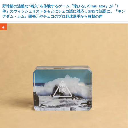
野球部の過酷な“補欠”を体験するゲーム『球ひろいSimulator』が「1
件」のウィッシュリストをもとにチェコ語に対応しSNSで話題に。『キン
グダム・カム』開発元やチェコのプロ野球選手から称賛の声
4