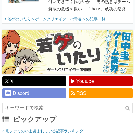
付いてきてくれないか──男の熱意はチーム
解散の危機を救い、『.hack』成功の活路を
開く。業界の快男児・松山 洋に流れる血は
若ゲのいたり〜ゲームクリエイターの青春〜
の記事一覧
『少年ジャンプ』色だった【若ゲのいた
り】
X
Youtube
Discord
RSS
ピックアップ
電ファミのいま読まれている記事ランキング