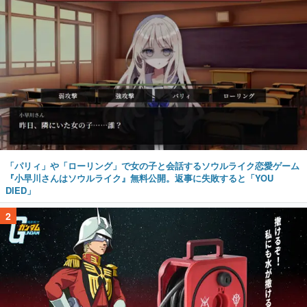
「パリィ」や「ローリング」で女の子と会話するソウルライク恋愛ゲーム
『小早川さんはソウルライク』無料公開。返事に失敗すると「YOU
DIED」
2