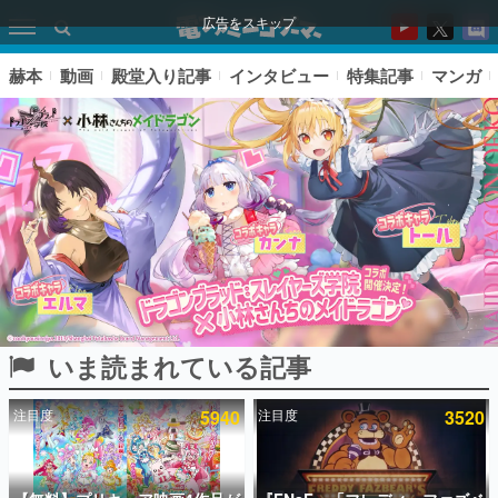
広告をスキップ
赫本
動画
殿堂入り記事
インタビュー
特集記事
マンガ
いま読まれている記事
ピックアップ
注目度
5940
注目度
3520
電ファミのいま読まれている記事ランキング
アプリセール情報