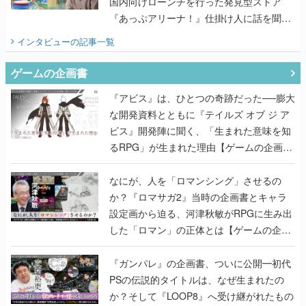
国内向けローンチを行った発見型ストア
『あっぷアリーナ！』仕掛け人に話を聞い
てみた
インタビュー
の記事一覧
ゲームの企画書
『アビス』は、ひとつの奇跡だった──膨大
な開発資料とともに『テイルズ オブ ジ ア
ビス』開発陣に聞く、「生まれた意味を知
るRPG」が生まれた理由【ゲームの企画
書】
なにが、人を「ロマンシング」させるの
か？『ロマサガ2』当時の企画書とキャラ
設定画から迫る、河津秋敏がRPGに生み出
した「ロマン」の正体とは【ゲームの企画
書】
『ガンパレ』の企画書、ついに公開━初代
PSの伝説的タイトルは、なぜ生まれたの
か？そして『LOOP8』へ受け継がれたもの