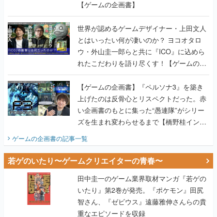
【ゲームの企画書】
世界が認めるゲームデザイナー・上田文人
とはいったい何が凄いのか？ ヨコオタロ
ウ・外山圭一郎らと共に『ICO』に込めら
れたこだわりを語り尽くす！【ゲームの企
画書】
【ゲームの企画書】『ペルソナ3』を築き
上げたのは反骨心とリスペクトだった。赤
い企画書のもとに集った“愚連隊”がシリー
ズを生まれ変わらせるまで【橋野桂インタ
ビュー】
ゲームの企画書
の記事一覧
若ゲのいたり〜ゲームクリエイターの青春〜
田中圭一のゲーム業界取材マンガ『若ゲの
いたり』第2巻が発売。『ポケモン』田尻
智さん、『ゼビウス』遠藤雅伸さんらの貴
重なエピソードを収録