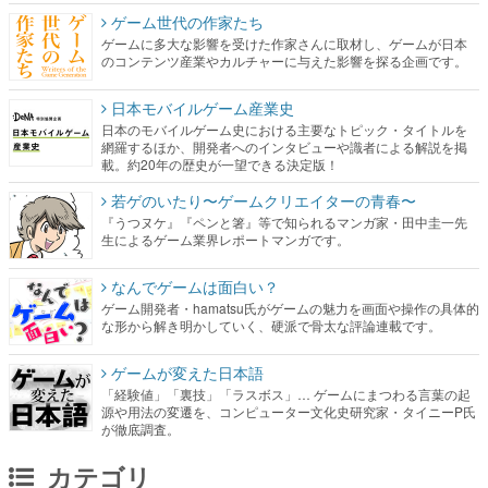
ゲーム世代の作家たち
ゲームに多大な影響を受けた作家さんに取材し、ゲームが日本
のコンテンツ産業やカルチャーに与えた影響を探る企画です。
日本モバイルゲーム産業史
日本のモバイルゲーム史における主要なトピック・タイトルを
網羅するほか、開発者へのインタビューや識者による解説を掲
載。約20年の歴史が一望できる決定版！
若ゲのいたり〜ゲームクリエイターの青春〜
『うつヌケ』『ペンと箸』等で知られるマンガ家・田中圭一先
生によるゲーム業界レポートマンガです。
なんでゲームは面白い？
ゲーム開発者・hamatsu氏がゲームの魅力を画面や操作の具体的
な形から解き明かしていく、硬派で骨太な評論連載です。
ゲームが変えた日本語
「経験値」「裏技」「ラスボス」… ゲームにまつわる言葉の起
源や用法の変遷を、コンピューター文化史研究家・タイニーP氏
が徹底調査。
カテゴリ