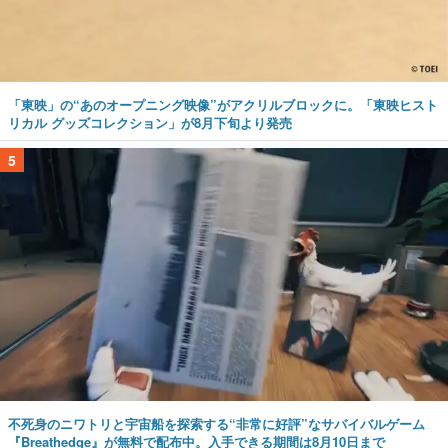
「東映」の“あのオープニング映像”がアクリルブロックに。「東映ヒスト
リカル グッズコレクション」が8月下旬より発売
5
不死身のニワトリと宇宙船を探索する“非常に好評”なサバイバルゲーム
『Breathedge』が無料で配布中。入手できる期間は8月10日まで