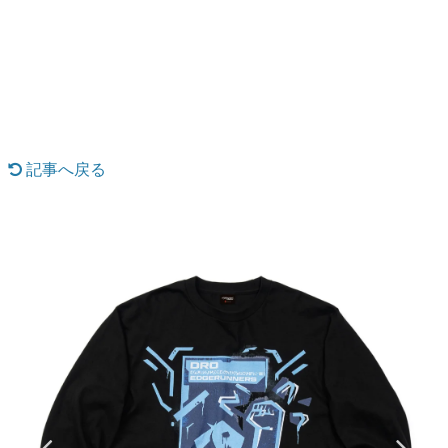
日本のコンテンツ産業やカルチャーに与えた影響を探る企
画です。
日本モバイルゲーム産業史
日本のモバイルゲーム史における主要なトピック・タイト
ルを網羅するほか、開発者へのインタビューや識者による
解説を掲載。約20年の歴史が一望できる決定版！
若ゲのいたり〜ゲームクリエイターの青春〜
『うつヌケ』『ペンと箸』等で知られるマンガ家・田中圭
記事へ戻る
一先生によるゲーム業界レポートマンガです。
なんでゲームは面白い？
ゲーム開発者・hamatsu氏がゲームの魅力を画面や操作の
具体的な形から解き明かしていく、硬派で骨太な評論連載
です。
ゲームが変えた日本語
「経験値」「裏技」「ラスボス」… ゲームにまつわる言葉
の起源や用法の変遷を、コンピューター文化史研究家・タ
イニーP氏が徹底調査。
カテゴリ
特集記事