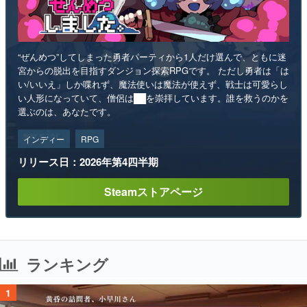
“ぜんめつ”してしまった勇者パーティから1人だけ選んで、ともに迷
宮からの脱出を目指すダンジョン探索RPGです。 ただし勇者は「は
い/いいえ」しか喋れず、魔法使いは魔法が使えず、戦士は可愛らし
い人形になっていて、僧侶は██を崇拝しています。誰を救うのかを
選ぶのは、あなたです。
インディー
RPG
リリース日：2026年第4四半期
Steamストアページ
ランキング
1