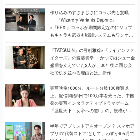
作り込みのすさまじさにコラボ先も驚嘆
──『Wizardry Variants Daphne』
×『FFXI』コラボが期間限定なのにジョブ
もキャラも武器も戦闘システムもワンオフ
で作り込まれた理由を両ディレクターに聞
く
『TATSUJIN』の弓削雅稔×『ライデンファ
イターズ』の齋藤貴幸──かつて縦シュー全
盛期を支えていた2人が、30年後に同じ会
社で机を並べる理由とは。新作
『TATSUJIN EXTREME』で初タッグを組
んだレジェンド2人に訊く開発秘話
実写映像1000分、ルート分岐100種類以
上。配信開始5日で100万本を売った、中国
発の実写インタラクティブドラマゲーム
『盛世天下：女帝への道II』の、規模が違
うこだわりをプロデューサーに聞いた
半年でアプリストアをオープン？ スマホア
プリの“代替ストア”として、わずか6ヵ月で