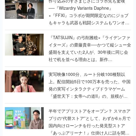
作り込みのすさまじさにコラボ先も驚嘆
──『Wizardry Variants Daphne』
×『FFXI』コラボが期間限定なのにジョブ
もキャラも武器も戦闘システムもワンオフ
で作り込まれた理由を両ディレクターに聞
く
『TATSUJIN』の弓削雅稔×『ライデンファ
イターズ』の齋藤貴幸──かつて縦シュー全
盛期を支えていた2人が、30年後に同じ会
社で机を並べる理由とは。新作
『TATSUJIN EXTREME』で初タッグを組
んだレジェンド2人に訊く開発秘話
実写映像1000分、ルート分岐100種類以
上。配信開始5日で100万本を売った、中国
発の実写インタラクティブドラマゲーム
『盛世天下：女帝への道II』の、規模が違
うこだわりをプロデューサーに聞いた
半年でアプリストアをオープン？ スマホア
プリの“代替ストア”として、わずか6ヵ月で
国内向けローンチを行った発見型ストア
『あっぷアリーナ！』仕掛け人に話を聞い