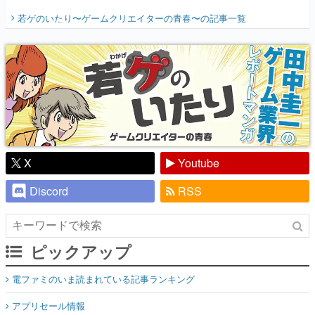
開く。業界の快男児・松山 洋に流れる血は
若ゲのいたり〜ゲームクリエイターの青春〜
の記事一覧
『少年ジャンプ』色だった【若ゲのいた
り】
X
Youtube
Discord
RSS
ピックアップ
電ファミのいま読まれている記事ランキング
アプリセール情報