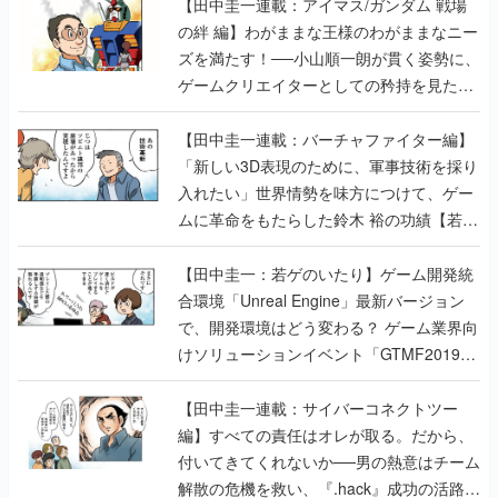
【田中圭一連載：アイマス/ガンダム 戦場
の絆 編】わがままな王様のわがままなニー
ズを満たす！──小山順一朗が貫く姿勢に、
ゲームクリエイターとしての矜持を見た
【若ゲのいたり最終回】
【田中圭一連載：バーチャファイター編】
「新しい3D表現のために、軍事技術を採り
入れたい」世界情勢を味方につけて、ゲー
ムに革命をもたらした鈴木 裕の功績【若ゲ
のいたり】
【田中圭一：若ゲのいたり】ゲーム開発統
合環境「Unreal Engine」最新バージョン
で、開発環境はどう変わる？ ゲーム業界向
けソリューションイベント「GTMF2019」
に行って、より理解を深めよう【PR】
【田中圭一連載：サイバーコネクトツー
編】すべての責任はオレが取る。だから、
付いてきてくれないか──男の熱意はチーム
解散の危機を救い、『.hack』成功の活路を