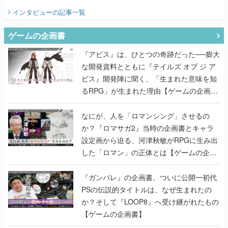
てみた
インタビュー
の記事一覧
ゲームの企画書
『アビス』は、ひとつの奇跡だった──膨大
な開発資料とともに『テイルズ オブ ジ ア
ビス』開発陣に聞く、「生まれた意味を知
るRPG」が生まれた理由【ゲームの企画
書】
なにが、人を「ロマンシング」させるの
か？『ロマサガ2』当時の企画書とキャラ
設定画から迫る、河津秋敏がRPGに生み出
した「ロマン」の正体とは【ゲームの企画
書】
『ガンパレ』の企画書、ついに公開━初代
PSの伝説的タイトルは、なぜ生まれたの
か？そして『LOOP8』へ受け継がれたもの
【ゲームの企画書】