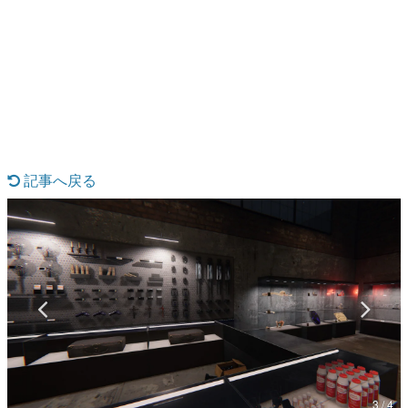
日本のコンテンツ産業やカルチャーに与えた影響を探る企
画です。
日本モバイルゲーム産業史
日本のモバイルゲーム史における主要なトピック・タイト
ルを網羅するほか、開発者へのインタビューや識者による
解説を掲載。約20年の歴史が一望できる決定版！
若ゲのいたり〜ゲームクリエイターの青春〜
『うつヌケ』『ペンと箸』等で知られるマンガ家・田中圭
一先生によるゲーム業界レポートマンガです。
記事へ戻る
なんでゲームは面白い？
ゲーム開発者・hamatsu氏がゲームの魅力を画面や操作の
具体的な形から解き明かしていく、硬派で骨太な評論連載
です。
ゲームが変えた日本語
「経験値」「裏技」「ラスボス」… ゲームにまつわる言葉
の起源や用法の変遷を、コンピューター文化史研究家・タ
イニーP氏が徹底調査。
カテゴリ
3 / 4
特集記事