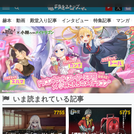
広告をスキップ
赫本
動画
殿堂入り記事
インタビュー
特集記事
マンガ
いま読まれている記事
ピックアップ
注目度
7755
注目度
5775
電ファミのいま読まれている記事ランキング
アプリセール情報