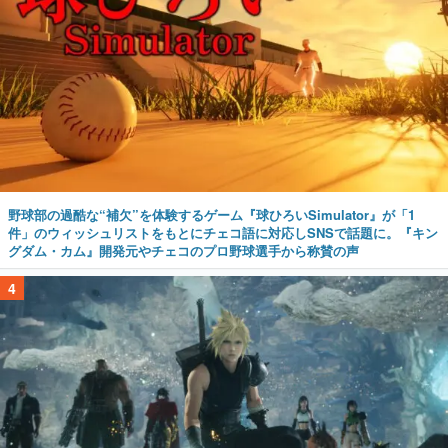
野球部の過酷な“補欠”を体験するゲーム『球ひろいSimulator』が「1
件」のウィッシュリストをもとにチェコ語に対応しSNSで話題に。『キン
グダム・カム』開発元やチェコのプロ野球選手から称賛の声
4