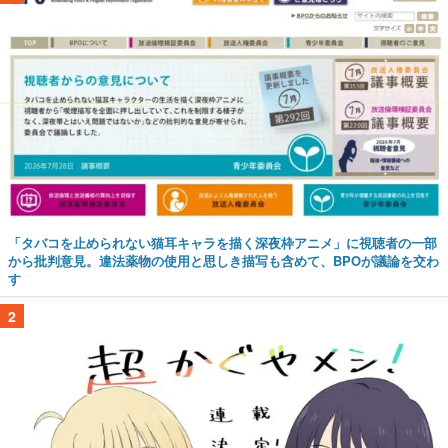
「タバコを止められない猫耳キャラを描く深夜枠アニメ」に視聴者の一部
から批判意見。違法薬物の使用と思しき描写も含めて、BPOが議論を交わ
す
2