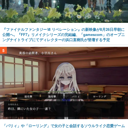
『ファイナルファンタジーⅦ リベレーション』の新映像が8月26日早朝に
公開へ。『FF7』リメイクシリーズの完結編、「gamescom」のオープニ
ングナイトライブにてディレクターの浜口直樹氏が登壇する予定
5
「パリィ」や「ローリング」で女の子と会話するソウルライク恋愛ゲーム