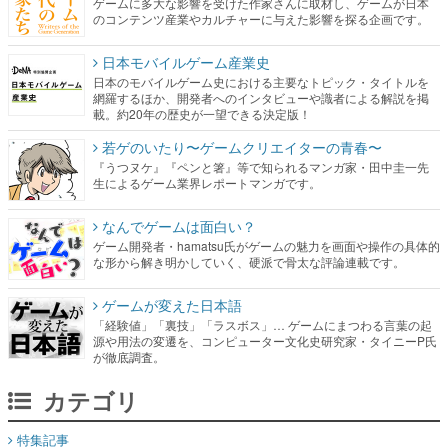
ゲームに多大な影響を受けた作家さんに取材し、ゲームが日本
のコンテンツ産業やカルチャーに与えた影響を探る企画です。
日本モバイルゲーム産業史
日本のモバイルゲーム史における主要なトピック・タイトルを
網羅するほか、開発者へのインタビューや識者による解説を掲
載。約20年の歴史が一望できる決定版！
若ゲのいたり〜ゲームクリエイターの青春〜
『うつヌケ』『ペンと箸』等で知られるマンガ家・田中圭一先
生によるゲーム業界レポートマンガです。
なんでゲームは面白い？
ゲーム開発者・hamatsu氏がゲームの魅力を画面や操作の具体的
な形から解き明かしていく、硬派で骨太な評論連載です。
ゲームが変えた日本語
「経験値」「裏技」「ラスボス」… ゲームにまつわる言葉の起
源や用法の変遷を、コンピューター文化史研究家・タイニーP氏
が徹底調査。
カテゴリ
特集記事