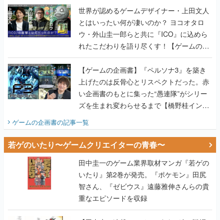
世界が認めるゲームデザイナー・上田文人
とはいったい何が凄いのか？ ヨコオタロ
ウ・外山圭一郎らと共に『ICO』に込めら
れたこだわりを語り尽くす！【ゲームの企
画書】
【ゲームの企画書】『ペルソナ3』を築き
上げたのは反骨心とリスペクトだった。赤
い企画書のもとに集った“愚連隊”がシリー
ズを生まれ変わらせるまで【橋野桂インタ
ビュー】
ゲームの企画書
の記事一覧
若ゲのいたり〜ゲームクリエイターの青春〜
田中圭一のゲーム業界取材マンガ『若ゲの
いたり』第2巻が発売。『ポケモン』田尻
智さん、『ゼビウス』遠藤雅伸さんらの貴
重なエピソードを収録