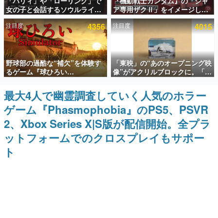
「パリィ」や「ローリング」で
『機動戦士ガンダム』の「シャ
女の子と会話するソウルライク
ア専用ザクⅡ」をイメージした
インタビュー
恋愛ゲーム『小早川さんはソウ
散水ホースリールが予約開始。
注目度
4356
注目度
4015
ルライク』無料公開。返事に失
本体にはシャアのパーソナルマ
連載・特集一覧
敗すると「YOU DIED」
ークやジオン公国軍のエンブレ
ム、型式番号などを配置
殿堂入り記事
野球部の過酷な“補欠”を体験す
「東映」の“あのオープニング映
SNS拡散数が数千以上！ ページビュー数万以上！ などな
ど。多くの人々に読まれた、電ファミ渾身の“殿堂入り”記
るゲーム『球ひろい
像”がアクリルブロックに。「東
事をまとめました。
Simulator』が「1件」のウィッ
映ヒストリカル グッズコレクシ
シュリストをもとにチェコ語に
ョン」が8月下旬より発売
最大4人で幽霊調査していく人気のホラー
ゲームの企画書
対応しSNSで話題に。『キング
名作ゲームクリエイターの方々に製作時のエピソードをお
ゲーム『Phasmophobia』のPS5、PSVR
ダム・カム』開発元やチェコの
聞きし、ヒットする企画（ゲーム）とは何か？を探ってい
プロ野球選手から称賛の声
きます。
2、Xbox Series X|S版が配信開始。全プラ
赫本
ットフォームでのクロスプレイもサポー
この物語を解いてはいけない。『赫本』は、〈試験問題〉
ト
の形をした短編ホラー小説集です。
新世代に訊く
これからのデジタルゲーム市場を担う若きクリエイター達
の姿を追い、彼らのルーツと情熱を探っていきます。
ゲーム世代の作家たち
ゲームに多大な影響を受けた作家さんに取材し、ゲームが