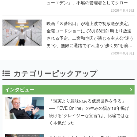
ューエデン」、不燃の管理者としてクローン
人間を増やし、加工して神に捧げる
2026年8月8日
映画『８番出口』が地上波で初放送が決定。
金曜ロードショーにて8月28日21時より放送
される予定。二宮和也氏が演じる主人公“迷う
男”や、無限に通路ですれ違う“歩く男”を演じ
る河内大和氏の迫真の演技は必見
2026年8月8日
カテゴリーピックアップ
インタビュー
「現実より意味のある仮想世界を作る」
──『EVE Online』の生みの親が18年掲げ
続ける”クレイジーな宣言”は、比喩ではな
く本気だった