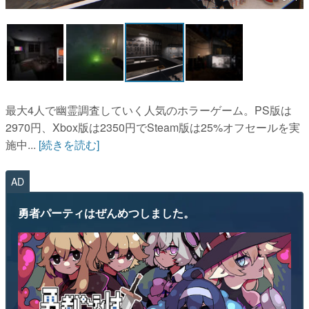
マンガ
女性向け
アプリレビュー
その他
最大4人で幽霊調査していく人気のホラーゲーム。PS版は
2970円、Xbox版は2350円でSteam版は25%オフセールを実
電ファミニコゲーマーとは？
施中...
[続きを読む]
運営：株式会社マレ
AD
勇者パーティはぜんめつしました。