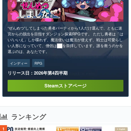
“ぜんめつ”してしまった勇者パーティから1人だけ選んで、ともに迷
宮からの脱出を目指すダンジョン探索RPGです。 ただし勇者は「は
い/いいえ」しか喋れず、魔法使いは魔法が使えず、戦士は可愛らし
い人形になっていて、僧侶は██を崇拝しています。誰を救うのかを
選ぶのは、あなたです。
インディー
RPG
リリース日：2026年第4四半期
Steamストアページ
ランキング
1