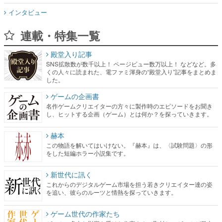
インタビュー
連載・特集一覧
殿堂入り記事
SNS拡散数が数千以上！ ページビュー数万以上！ などなど。多
くの人々に読まれた、電ファミ渾身の“殿堂入り”記事をまとめま
した。
ゲームの企画書
名作ゲームクリエイターの方々に製作時のエピソードをお聞き
し、ヒットする企画（ゲーム）とは何か？を探っていきます。
赫本
この物語を解いてはいけない。『赫本』は、〈試験問題〉の形
をした短編ホラー小説集です。
新世代に訊く
これからのデジタルゲーム市場を担う若きクリエイター達の姿
を追い、彼らのルーツと情熱を探っていきます。
ゲーム世代の作家たち