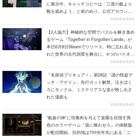
に展示中。キャッチコピーは「三度の飯より
靴を舐めよう」と前のめり。公式アカウント
も開設され、2026年リリースに向けて開発中
2026年8月8日
【2人協力】神秘的な空間でパズルを解き進め
るゲーム『Together in Forgotten Lands』が
本日8月8日Steamでリリース。時に忘れ去ら
れた世界の古代洞窟を舞台に、4つのバイオー
ムを探索しながら脱出を目指す
2026年8月8日
『名探偵プリキュア！』第28話「謎の怪盗デ
ッチ・アゲイン」先行カット解禁。泣きぼく
ろにモノクル、ミステリアスな姿が映し出さ
れた場面も
2026年8月8日
“船倉の神”に培養肉を与えて楽園を目指す異
色のホラーゲーム『器に喰わせろ』の体験版
が配信開始。目的地は700光年先にある「ニ