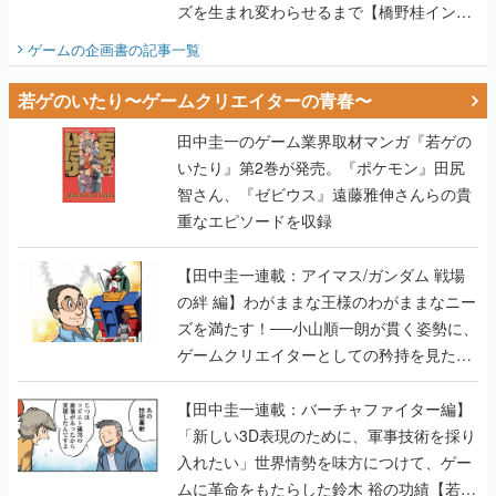
ズを生まれ変わらせるまで【橋野桂インタ
ビュー】
ゲームの企画書
の記事一覧
若ゲのいたり〜ゲームクリエイターの青春〜
田中圭一のゲーム業界取材マンガ『若ゲの
いたり』第2巻が発売。『ポケモン』田尻
智さん、『ゼビウス』遠藤雅伸さんらの貴
重なエピソードを収録
【田中圭一連載：アイマス/ガンダム 戦場
の絆 編】わがままな王様のわがままなニー
ズを満たす！──小山順一朗が貫く姿勢に、
ゲームクリエイターとしての矜持を見た
【若ゲのいたり最終回】
【田中圭一連載：バーチャファイター編】
「新しい3D表現のために、軍事技術を採り
入れたい」世界情勢を味方につけて、ゲー
ムに革命をもたらした鈴木 裕の功績【若ゲ