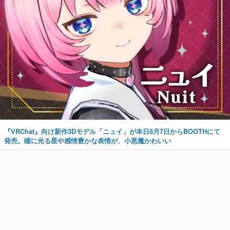
『VRChat』向け新作3Dモデル「ニュイ」が本日8月7日からBOOTHにて
発売。瞳に光る星や感情豊かな表情が、小悪魔かわいい