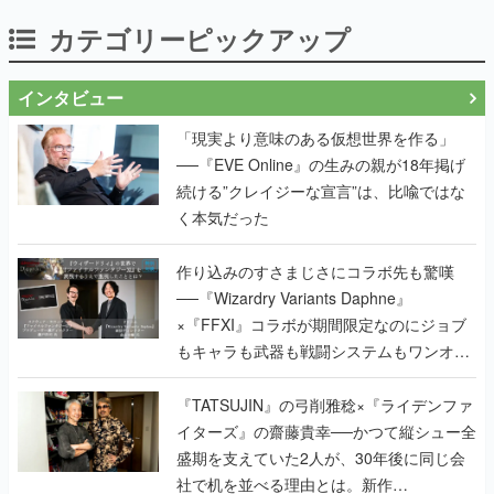
カテゴリーピックアップ
インタビュー
「現実より意味のある仮想世界を作る」
──『EVE Online』の生みの親が18年掲げ
続ける”クレイジーな宣言”は、比喩ではな
く本気だった
作り込みのすさまじさにコラボ先も驚嘆
──『Wizardry Variants Daphne』
×『FFXI』コラボが期間限定なのにジョブ
もキャラも武器も戦闘システムもワンオフ
で作り込まれた理由を両ディレクターに聞
く
『TATSUJIN』の弓削雅稔×『ライデンファ
イターズ』の齋藤貴幸──かつて縦シュー全
盛期を支えていた2人が、30年後に同じ会
社で机を並べる理由とは。新作