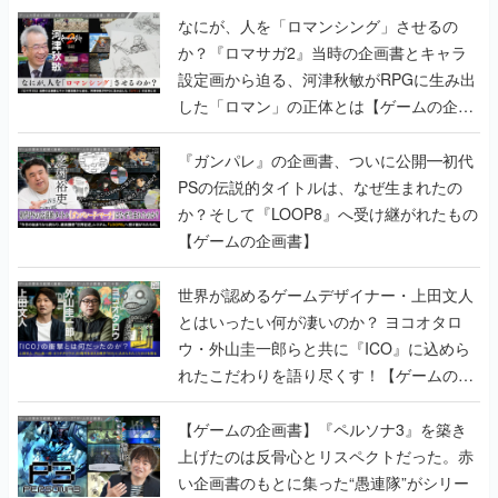
なにが、人を「ロマンシング」させるの
か？『ロマサガ2』当時の企画書とキャラ
設定画から迫る、河津秋敏がRPGに生み出
した「ロマン」の正体とは【ゲームの企画
書】
『ガンパレ』の企画書、ついに公開━初代
PSの伝説的タイトルは、なぜ生まれたの
か？そして『LOOP8』へ受け継がれたもの
【ゲームの企画書】
世界が認めるゲームデザイナー・上田文人
とはいったい何が凄いのか？ ヨコオタロ
ウ・外山圭一郎らと共に『ICO』に込めら
れたこだわりを語り尽くす！【ゲームの企
画書】
【ゲームの企画書】『ペルソナ3』を築き
上げたのは反骨心とリスペクトだった。赤
い企画書のもとに集った“愚連隊”がシリー