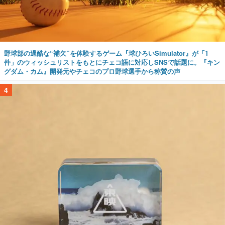
野球部の過酷な“補欠”を体験するゲーム『球ひろいSimulator』が「1
件」のウィッシュリストをもとにチェコ語に対応しSNSで話題に。『キン
グダム・カム』開発元やチェコのプロ野球選手から称賛の声
4