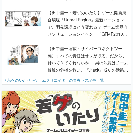
のいたり】
【田中圭一：若ゲのいたり】ゲーム開発統
合環境「Unreal Engine」最新バージョン
で、開発環境はどう変わる？ ゲーム業界向
けソリューションイベント「GTMF2019」
に行って、より理解を深めよう【PR】
【田中圭一連載：サイバーコネクトツー
編】すべての責任はオレが取る。だから、
付いてきてくれないか──男の熱意はチーム
解散の危機を救い、『.hack』成功の活路を
開く。業界の快男児・松山 洋に流れる血は
若ゲのいたり〜ゲームクリエイターの青春〜
の記事一覧
『少年ジャンプ』色だった【若ゲのいた
り】