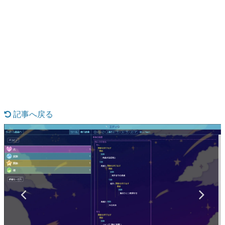
日本のコンテンツ産業やカルチャーに与えた影響を探る企
画です。
日本モバイルゲーム産業史
日本のモバイルゲーム史における主要なトピック・タイト
ルを網羅するほか、開発者へのインタビューや識者による
解説を掲載。約20年の歴史が一望できる決定版！
若ゲのいたり〜ゲームクリエイターの青春〜
『うつヌケ』『ペンと箸』等で知られるマンガ家・田中圭
一先生によるゲーム業界レポートマンガです。
記事へ戻る
なんでゲームは面白い？
ゲーム開発者・hamatsu氏がゲームの魅力を画面や操作の
具体的な形から解き明かしていく、硬派で骨太な評論連載
です。
ゲームが変えた日本語
「経験値」「裏技」「ラスボス」… ゲームにまつわる言葉
の起源や用法の変遷を、コンピューター文化史研究家・タ
イニーP氏が徹底調査。
カテゴリ
特集記事