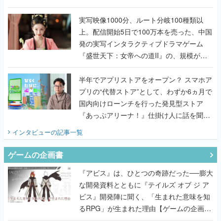
『TATSUJIN EXTREME』で初タッグを組
んだレジェンド2人に訊く開発秘話
実写映像1000分、ルート分岐100種類以
上。配信開始5日で100万本を売った、中国
発の実写インタラクティブドラマゲーム
『盛世天下：女帝への道II』の、規模が違
うこだわりをプロデューサーに聞いた
半年でアプリストアをオープン？ スマホア
プリの“代替ストア”として、わずか6ヵ月で
国内向けローンチを行った発見型ストア
『あっぷアリーナ！』仕掛け人に話を聞い
てみた
インタビュー
の記事一覧
ゲームの企画書
『アビス』は、ひとつの奇跡だった──膨大
な開発資料とともに『テイルズ オブ ジ ア
ビス』開発陣に聞く、「生まれた意味を知
るRPG」が生まれた理由【ゲームの企画
書】