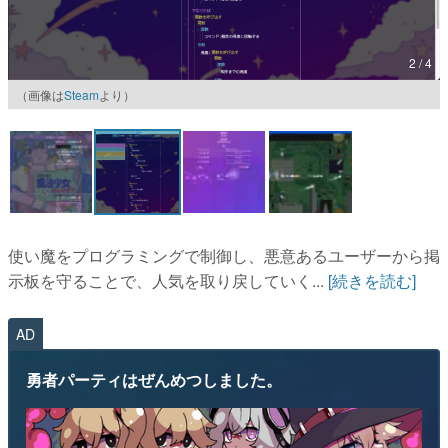
マンガ
2 / 4
女性向け
（画像は
Steam
より）
アプリレビュー
その他
電ファミニコゲーマーとは？
運営：株式会社マレ
使い魔をプログラミングで制御し、悪意あるユーザーから掲
示板を守ることで、人気を取り戻していく...
[続きを読む]
AD
勇者パーティはぜんめつしました。