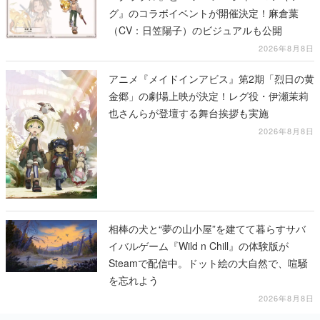
グ』のコラボイベントが開催決定！麻倉葉
（CV：日笠陽子）のビジュアルも公開
2026年8月8日
アニメ『メイドインアビス』第2期「烈日の黄
金郷」の劇場上映が決定！レグ役・伊瀬茉莉
也さんらが登壇する舞台挨拶も実施
2026年8月8日
相棒の犬と“夢の山小屋”を建てて暮らすサバ
イバルゲーム『Wild n Chill』の体験版が
Steamで配信中。ドット絵の大自然で、喧騒
を忘れよう
2026年8月8日