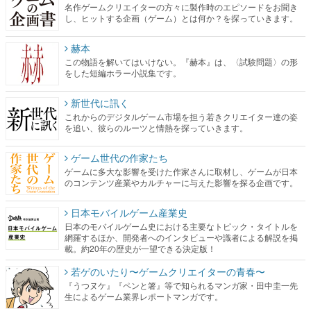
名作ゲームクリエイターの方々に製作時のエピソードをお聞き
し、ヒットする企画（ゲーム）とは何か？を探っていきます。
赫本
この物語を解いてはいけない。『赫本』は、〈試験問題〉の形
をした短編ホラー小説集です。
新世代に訊く
これからのデジタルゲーム市場を担う若きクリエイター達の姿
を追い、彼らのルーツと情熱を探っていきます。
ゲーム世代の作家たち
ゲームに多大な影響を受けた作家さんに取材し、ゲームが日本
のコンテンツ産業やカルチャーに与えた影響を探る企画です。
日本モバイルゲーム産業史
日本のモバイルゲーム史における主要なトピック・タイトルを
網羅するほか、開発者へのインタビューや識者による解説を掲
載。約20年の歴史が一望できる決定版！
若ゲのいたり〜ゲームクリエイターの青春〜
『うつヌケ』『ペンと箸』等で知られるマンガ家・田中圭一先
生によるゲーム業界レポートマンガです。