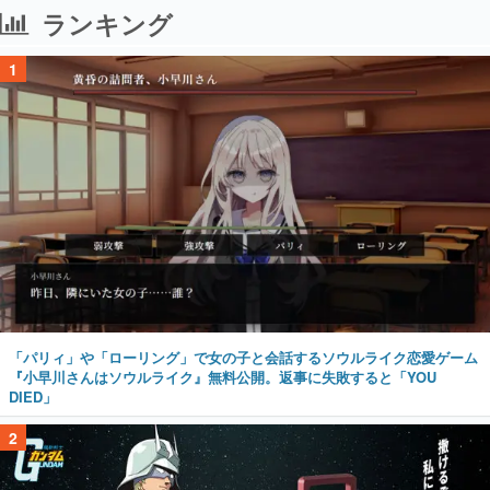
ランキング
1
「パリィ」や「ローリング」で女の子と会話するソウルライク恋愛ゲーム
『小早川さんはソウルライク』無料公開。返事に失敗すると「YOU
DIED」
2