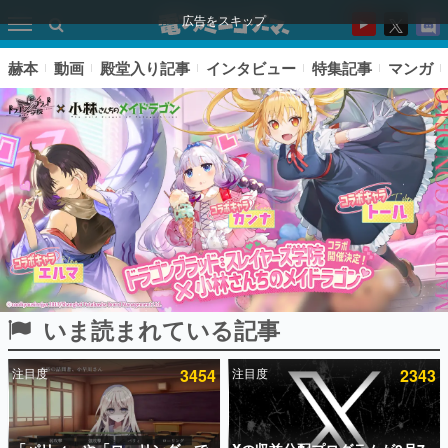
広告をスキップ
赫本
動画
殿堂入り記事
インタビュー
特集記事
マンガ
いま読まれている記事
ピックアップ
注目度
3454
注目度
2343
電ファミのいま読まれている記事ランキング
アプリセール情報