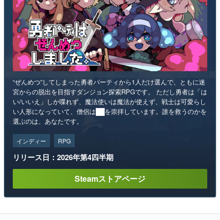
“ぜんめつ”してしまった勇者パーティから1人だけ選んで、ともに迷
宮からの脱出を目指すダンジョン探索RPGです。 ただし勇者は「は
い/いいえ」しか喋れず、魔法使いは魔法が使えず、戦士は可愛らし
い人形になっていて、僧侶は██を崇拝しています。誰を救うのかを
選ぶのは、あなたです。
インディー
RPG
リリース日：2026年第4四半期
Steamストアページ